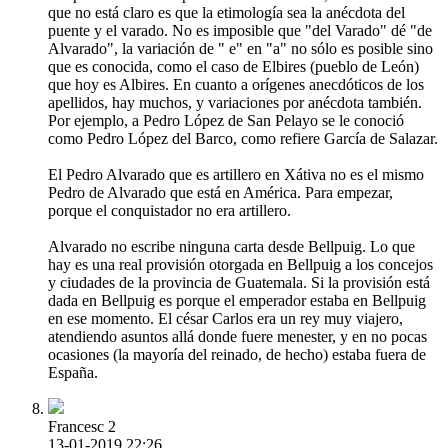
que no está claro es que la etimología sea la anécdota del
puente y el varado. No es imposible que "del Varado" dé "de
Alvarado", la variación de " e" en "a" no sólo es posible sino
que es conocida, como el caso de Elbires (pueblo de León)
que hoy es Albires. En cuanto a orígenes anecdóticos de los
apellidos, hay muchos, y variaciones por anécdota también.
Por ejemplo, a Pedro López de San Pelayo se le conoció
como Pedro López del Barco, como refiere García de Salazar.
El Pedro Alvarado que es artillero en Xátiva no es el mismo
Pedro de Alvarado que está en América. Para empezar,
porque el conquistador no era artillero.
Alvarado no escribe ninguna carta desde Bellpuig. Lo que
hay es una real provisión otorgada en Bellpuig a los concejos
y ciudades de la provincia de Guatemala. Si la provisión está
dada en Bellpuig es porque el emperador estaba en Bellpuig
en ese momento. El césar Carlos era un rey muy viajero,
atendiendo asuntos allá donde fuere menester, y en no pocas
ocasiones (la mayoría del reinado, de hecho) estaba fuera de
España.
Francesc 2
13-01-2019 22:26