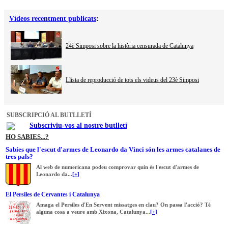
Vídeos recentment publicats
:
24è Simposi sobre la història censurada de Catalunya
Llista de reproducció de tots els videus del 23è Simposi
SUBSCRIPCIÓ AL BUTLLETÍ
Subscriviu-vos al nostre butlletí
HO SABIES...?
Sabies que l'escut d'armes de Leonardo da Vinci són les armes catalanes de
tres pals?
Al web de numericana podeu comprovar quin és l'escut d'armes de
Leonardo da...
[+]
El Persiles de Cervantes i Catalunya
Amaga el Persiles d'En Servent missatges en clau? On passa l'acció? Té
alguna cosa a veure amb Xixona, Catalunya...
[+]