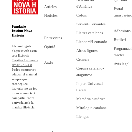
d'Amèrica
Articles
Portal
Colom
transparènc
Notícies
Servent/Cervantes
Fundació
Adhesions
Institut Nova
Lletres catalanes
Història
Entrevistes
Butlletí
Lleonard/Leonardo
Els continguts
Opinió
Programaci
Altres figures
d'aquest web estan
d'actes
sota llicència
Censura
Creative Commons
Arxiu
Avís legal
BY-NC-SA 4.0
.
Corona catalano-
Podeu compartir i
adaptar el material
aragonesa
sempre que
Imperi Universal
reconegueu
l'autoria, no en feu
Català
un ús comercial i
compartiu l'obra
Memòria històrica
derivada amb la
mateixa llicència.
Mitologia catalana
Llengua