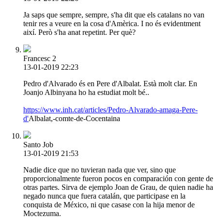
Ja saps que sempre, sempre, s'ha dit que els catalans no van
tenir res a veure en la cosa d'Amèrica. I no és evidentment
així. Però s'ha anat repetint. Per què?
Francesc 2
13-01-2019 22:23
Pedro d'Alvarado és en Pere d'Albalat. Està molt clar. En
Joanjo Albinyana ho ha estudiat molt bé..
https://www.inh.cat/articles/Pedro-Alvarado-amaga-Pere-
d'
Albalat,-comte-de-Cocentaina
Santo Job
13-01-2019 21:53
Nadie dice que no tuvieran nada que ver, sino que
proporcionalmente fueron pocos en comparación con gente de
otras partes. Sirva de ejemplo Joan de Grau, de quien nadie ha
negado nunca que fuera catalán, que participase en la
conquista de México, ni que casase con la hija menor de
Moctezuma.