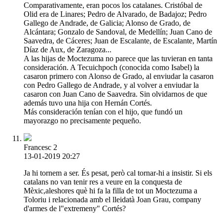
Comparativamente, eran pocos los catalanes. Cristóbal de
Olid era de Linares; Pedro de Alvarado, de Badajoz; Pedro
Gallego de Andrade, de Galicia; Alonso de Grado, de
Alcántara; Gonzalo de Sandoval, de Medellín; Juan Cano de
Saavedra, de Cáceres; Juan de Escalante, de Escalante, Martín
Díaz de Aux, de Zaragoza...
A las hijas de Moctezuma no parece que las tuvieran en tanta
consideración. A Tecuichpoch (conocida como Isabel) la
casaron primero con Alonso de Grado, al enviudar la casaron
con Pedro Gallego de Andrade, y al volver a enviudar la
casaron con Juan Cano de Saavedra. Sin olvidarnos de que
además tuvo una hija con Hernán Cortés.
Más consideración tenían con el hijo, que fundó un
mayorazgo no precisamente pequeño.
Francesc 2
13-01-2019 20:27
Ja hi tornem a ser. És pesat, però cal tornar-hi a insistir. Si els
catalans no van tenir res a veure en la conquesta de
Mèxic,aleshores què hi fa la filla de tot un Moctezuma a
Toloriu i relacionada amb el lleidatà Joan Grau, company
d'armes de l"extremeny" Cortés?