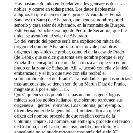
Hay bastante de mito en lo relativo a los genearcas de casas
nobles, y ocurre en todas partes. Los datos fiables más
antiguos lo que dicen es que el primer Alvarado es Fernán
Sánchez (o Sanz) de Alvarado, que tiene su nombre por el
señorío y casa solar de Alvarado, en la montaña de Burgos.
Este Fernán Sánchez era hijo de Pedro de Secadura, que fue
quien se asentó en el solar de Alvarado.
Lo del varado del puente sería una explicación mítica del
origen del nombre Alvarado. Lo mismo vale para otros
orígenes imposibles de probar, como el de la casa de Prado
(de León), que se dice que toma este nombre porque el rey
Fruela II se encaprichó de una bella moza a la que vio en un
prado en la zona de Sahagún. Allí se acostó con ella y la dejó
embarazada, y el hijo que tuvo con ella recibió el
sobrenombre de "el del Prado". La realidad es que las noticias
más antiguas que se tienen son de un Martín Díaz de Prado,
magnate allá por el año 1115.
Quizá quienes más pueblos se pasan con las genealogías
míticas son los nobles italianos, que siempre retrotraen sus
orígenes a " gentes" romanas. Los Colonna, por ejemplo,
dicen descender de la gens Iulia. También afirman que el
origen del nombre procede de que residían cerca de la
Columna Trajana. El nombre, sin embargo, procede del feudo
de Colonna, en el Lazio, precioso pueblo, por cierto, y la
genealogía no se puede retrotraer más atrás del siglo XI.