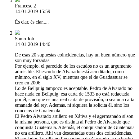
Francesc 2
14-01-2019 15:59
És clar, és clar.....
Santo Job
14-01-2019 14:46
De esas 20 supuestas coincidencias, hay un buen número que
son muy forzadas.
Por ejemplo, el parecido de los escudos no es un argumento
admisible. El escudo de Alvarado está acreditado, como
mínimo, en el siglo XV, mientras que el de Guadassuar se
creó en 2006.
Lo de Bellpuig tampoco es aceptable. Pedro de Alvarado no
hace nada en Bellpuig, esa carta de 1533 no está redactada
por él, sino que es una real carta de provisión, o sea una carta
emanada del rey. Además, ni siquiera la solicita él, sino los
concejos de Guatemala.
El Pedro Alvarado artillero en Xátiva y el agermanado sí son
la misma persona, que es distinta al Pedro de Alvarado que
conquista Guatemala. Además, el conquistador de Guatemala
no era artillero. Ahí van descartadas otras dos coincidencias.
El contador Zorrilla no fue pariente de Alvarado, y de hecho