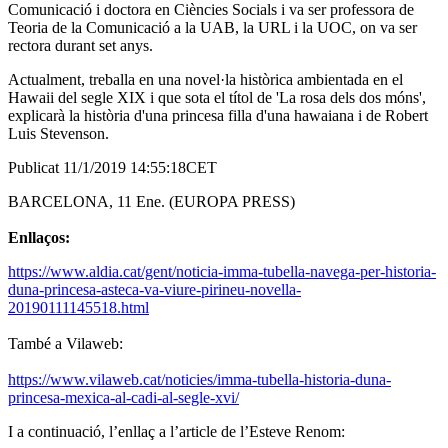
Comunicació i doctora en Ciències Socials i va ser professora de
Teoria de la Comunicació a la UAB, la URL i la UOC, on va ser
rectora durant set anys.
Actualment, treballa en una novel·la històrica ambientada en el
Hawaii del segle XIX i que sota el títol de 'La rosa dels dos móns',
explicarà la història d'una princesa filla d'una hawaiana i de Robert
Luis Stevenson.
Publicat 11/1/2019 14:55:18CET
BARCELONA, 11 Ene. (EUROPA PRESS)
Enllaços:
https://www.aldia.cat/gent/noticia-imma-tubella-navega-per-historia-
duna-princesa-asteca-va-viure-pirineu-novella-
20190111145518.html
També a Vilaweb:
https://www.vilaweb.cat/noticies/imma-tubella-historia-duna-
princesa-mexica-al-cadi-al-segle-xvi/
I a continuació, l’enllaç a l’article de l’Esteve Renom: