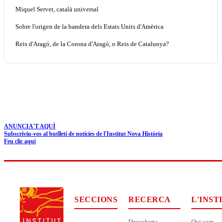
Miquel Servet, català universal
Sobre l'origen de la bandera dels Estats Units d'Amèrica
Reis d'Aragó, de la Corona d'Aragó, o Reis de Catalunya?
ANUNCIA'T AQUÍ
Subscriviu-vos al butlletí de notícies de l'Institut Nova Història
Feu clic aquí
SECCIONS
RECERCA
L'INST
Descoberta
Qui som