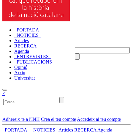
_PORTADA_
_NOTICIES_
Articles
RECERCA
Agenda
_ENTREVISTES_
_PUBLICACIONS_
Opinió
Arxiu
Universitat
×
Adhereix-te a l'INH
Crea el teu compte
Accedeix al teu compte
_PORTADA_
_NOTICIES_
Articles
RECERCA
Agenda