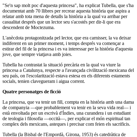
"Se'n sap molt poc d'aquesta princesa", ha explicat Tubella, que s'ha
documentat amb 70 llibres per recrear aquesta història que aspira a
relatar amb tota mena de detalls la història a la qual va arribar per
casualitat després que un lector seu s'acostés per dir-li que era
descendent de Moctezuma.
L'anècdota protagonitzada pel lector, que era carnisser, la va deixar
indiferent en un primer moment, i temps després va començar a
estirar del fil de la princesa i es va interessar per la història d'aquesta
jove, que sempre viatjava amb joies.
Tubella ha contrastat la situació precària en la qual va viure la
princesa a Catalunya, respecte a l'avançada civilització mexicana del
seu país, on l'escolarització estava estesa en els diferents estaments
socials, tenien clavegueram i aigua corrent.
Quatre personatges de ficció
La princesa, que va tenir un fill, compta en la història amb una dama
de companyia ―que probablement va tenir en la seva vida real― i
està envoltada per un escrivà d'Índies, una curandera i un estudiant
de teologia i filosofia ―occità―, per explicar el món espiritual tan
complex dels mexicans, asteques i precisar com feien els sacrificis.
Tubella (la Bisbal de l'Empordà, Girona, 1953) és catedràtica de