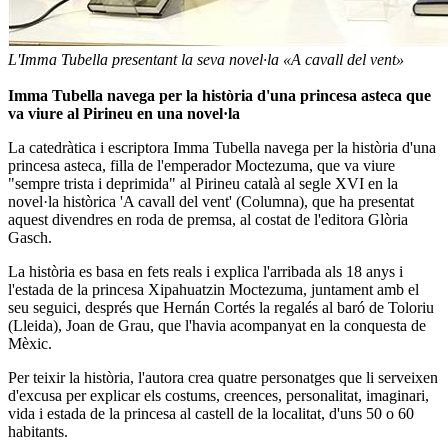
L'Imma Tubella presentant la seva novel·la «A cavall del vent»
Imma Tubella navega per la història d'una princesa asteca que
va viure al Pirineu en una novel·la
La catedràtica i escriptora Imma Tubella navega per la història d'una
princesa asteca, filla de l'emperador Moctezuma, que va viure
"sempre trista i deprimida" al Pirineu català al segle XVI en la
novel·la històrica 'A cavall del vent' (Columna), que ha presentat
aquest divendres en roda de premsa, al costat de l'editora Glòria
Gasch.
La història es basa en fets reals i explica l'arribada als 18 anys i
l'estada de la princesa Xipahuatzin Moctezuma, juntament amb el
seu seguici, després que Hernán Cortés la regalés al baró de Toloriu
(Lleida), Joan de Grau, que l'havia acompanyat en la conquesta de
Mèxic.
Per teixir la història, l'autora crea quatre personatges que li serveixen
d'excusa per explicar els costums, creences, personalitat, imaginari,
vida i estada de la princesa al castell de la localitat, d'uns 50 o 60
habitants.