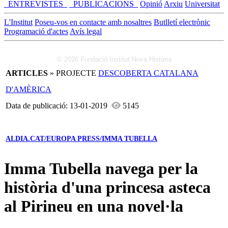
_ENTREVISTES_
_PUBLICACIONS_
Opinió
Arxiu
Universitat
L'Institut
Poseu-vos en contacte amb nosaltres
Butlletí electrònic
Programació d'actes
Avís legal
© 2026 Fundació Institut Nova Història
ARTICLES
» PROJECTE
DESCOBERTA CATALANA
D'AMÈRICA
Data de publicació: 13-01-2019
5145
ALDIA.CAT/EUROPA PRESS/IMMA TUBELLA
Imma Tubella navega per la
història d'una princesa asteca
al Pirineu en una novel·la