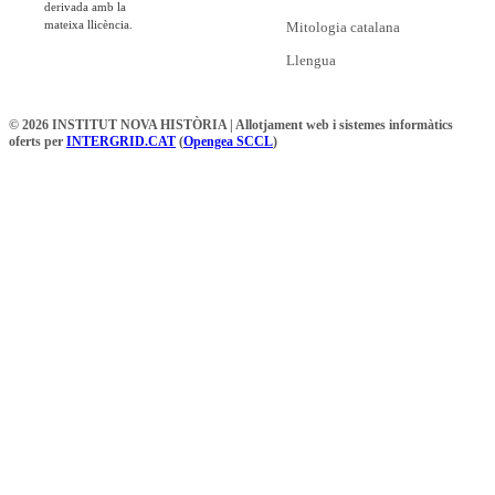
derivada amb la
mateixa llicència.
Mitologia catalana
Llengua
© 2026 INSTITUT NOVA HISTÒRIA | Allotjament web i sistemes informàtics
oferts per
INTERGRID.CAT
(
Opengea SCCL
)