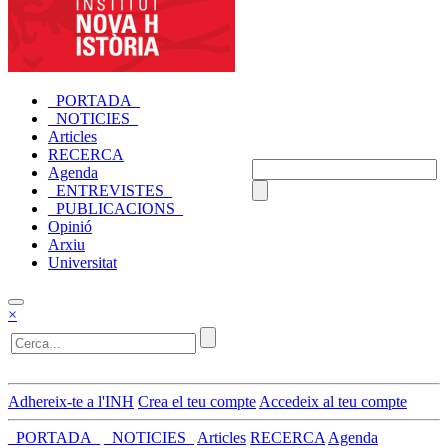
_PORTADA_
_NOTICIES_
Articles
RECERCA
Agenda
_ENTREVISTES_
_PUBLICACIONS_
Opinió
Arxiu
Universitat
×
Adhereix-te a l'INH
Crea el teu compte
Accedeix al teu compte
_PORTADA_
_NOTICIES_
Articles
RECERCA
Agenda