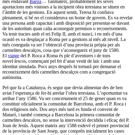
més endavant
Baeza
… Tanmateix, probablement les seves
aportacions més vistoses a la incipient obra teresiana se situen en
l’àmbit de les gestions. En aquest sentit, Teresa hi confiava
plenament, si bé no el considerava un home de govern. Es va revelar
una persona amb capacitat i amb disposició per presentar-se davant
de les autoritats quan calia aconseguir permisos o reconeixements.
Va tenir tractes amb el rei
Felip II
, amb el nunci, i en més d’una
ocasió es va desplaçar a Roma per a gestions al més alt nivell. La
més coneguda va ser l’obtenció d’una província pròpia per als
carmelites descalços, cosa que s’aconsegueix el juny de 1580.
El
viatge
del P. Roca a Roma és ple d’aventures i de tons
novel·lescos, començant pel fet d’anar vestit de laic i amb una
identitat simulada. Pocs anys després hi tornarà per demanar el
reconeixement dels carmelites descalços com a congregació
autònoma.
Pel que fa a Catalunya, és segur que devia alimentar des de ben
aviat l’esperança de fer-hi arrelar l’obra teresiana. L’oportunitat va
arribar l’any 1586. Va ser concretament el 25 de gener quan es va
constituir oficialment la comunitat de Barcelona, amb el P. Roca i
dos religiosos més. Dos anys més tard es funda el convent de
Mataró, i també comença a Barcelona la primera comunitat de
carmelites descalces, no sense la intervenció decidida i eficaç del P.
Joan de Jesús. Aquest mateix any 1588 esdevé el primer provincial
de la província de Sant Josep, que comprèn inicialment les cases