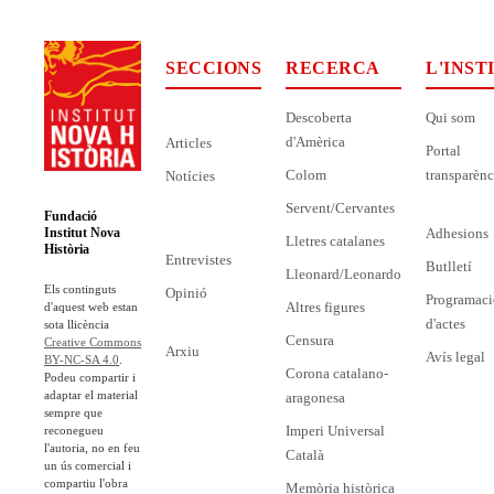
SECCIONS
RECERCA
L'INST
Descoberta
Qui som
d'Amèrica
Articles
Portal
Colom
transparènc
Notícies
Servent/Cervantes
Fundació
Adhesions
Institut Nova
Lletres catalanes
Història
Entrevistes
Butlletí
Lleonard/Leonardo
Els continguts
Opinió
Programaci
Altres figures
d'aquest web estan
d'actes
sota llicència
Censura
Creative Commons
Arxiu
Avís legal
BY-NC-SA 4.0
.
Corona catalano-
Podeu compartir i
adaptar el material
aragonesa
sempre que
Imperi Universal
reconegueu
l'autoria, no en feu
Català
un ús comercial i
compartiu l'obra
Memòria històrica