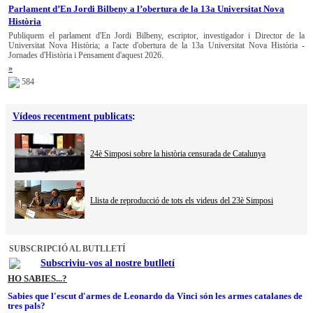
Parlament d’En Jordi Bilbeny a l’obertura de la 13a Universitat Nova
Història
Publiquem el parlament d'En Jordi Bilbeny, escriptor, investigador i Director de la
Universitat Nova Història; a l'acte d'obertura de la 13a Universitat Nova Història -
Jornades d'Història i Pensament d'aquest 2026.
»
584
Vídeos recentment publicats
:
24è Simposi sobre la història censurada de Catalunya
Llista de reproducció de tots els videus del 23è Simposi
SUBSCRIPCIÓ AL BUTLLETÍ
Subscriviu-vos al nostre butlletí
HO SABIES...?
Sabies que l'escut d'armes de Leonardo da Vinci són les armes catalanes de
tres pals?