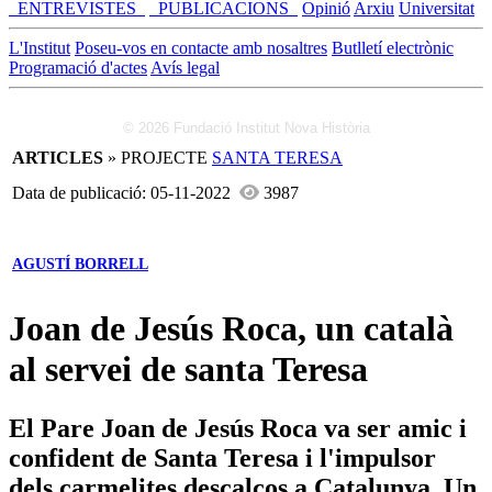
_ENTREVISTES_
_PUBLICACIONS_
Opinió
Arxiu
Universitat
L'Institut
Poseu-vos en contacte amb nosaltres
Butlletí electrònic
Programació d'actes
Avís legal
© 2026 Fundació Institut Nova Història
ARTICLES
» PROJECTE
SANTA TERESA
Data de publicació: 05-11-2022
3987
AGUSTÍ BORRELL
Joan de Jesús Roca, un català
al servei de santa Teresa
El Pare Joan de Jesús Roca va ser amic i
confident de Santa Teresa i l'impulsor
dels carmelites descalços a Catalunya. Un