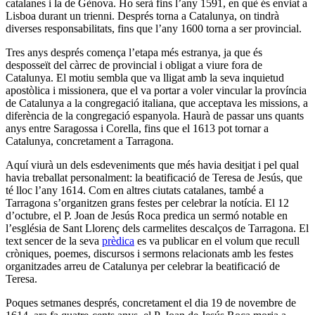
catalanes i la de Gènova. Ho serà fins l’any 1591, en què és enviat a
Lisboa durant un trienni. Després torna a Catalunya, on tindrà
diverses responsabilitats, fins que l’any 1600 torna a ser provincial.
Tres anys després comença l’etapa més estranya, ja que és
desposseït del càrrec de provincial i obligat a viure fora de
Catalunya. El motiu sembla que va lligat amb la seva inquietud
apostòlica i missionera, que el va portar a voler vincular la província
de Catalunya a la congregació italiana, que acceptava les missions, a
diferència de la congregació espanyola. Haurà de passar uns quants
anys entre Saragossa i Corella, fins que el 1613 pot tornar a
Catalunya, concretament a Tarragona.
Aquí viurà un dels esdeveniments que més havia desitjat i pel qual
havia treballat personalment: la beatificació de Teresa de Jesús, que
té lloc l’any 1614. Com en altres ciutats catalanes, també a
Tarragona s’organitzen grans festes per celebrar la notícia. El 12
d’octubre, el P. Joan de Jesús Roca predica un sermó notable en
l’església de Sant Llorenç dels carmelites descalços de Tarragona. El
text sencer de la seva
prèdica
es va publicar en el volum que recull
cròniques, poemes, discursos i sermons relacionats amb les festes
organitzades arreu de Catalunya per celebrar la beatificació de
Teresa.
Poques setmanes després, concretament el dia
19 de novembre de