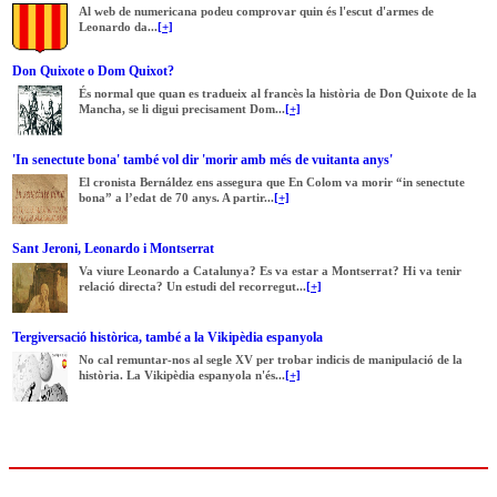
Al web de numericana podeu comprovar quin és l'escut d'armes de
Leonardo da...
[+]
Don Quixote o Dom Quixot?
És normal que quan es tradueix al francès la història de Don Quixote de la
Mancha, se li digui precisament Dom...
[+]
'In senectute bona' també vol dir 'morir amb més de vuitanta anys'
El cronista Bernáldez ens assegura que En Colom va morir “in senectute
bona” a l’edat de 70 anys. A partir...
[+]
Sant Jeroni, Leonardo i Montserrat
Va viure Leonardo a Catalunya? Es va estar a Montserrat? Hi va tenir
relació directa? Un estudi del recorregut...
[+]
Tergiversació històrica, també a la Vikipèdia espanyola
No cal remuntar-nos al segle XV per trobar indicis de manipulació de la
història. La Vikipèdia espanyola n'és...
[+]