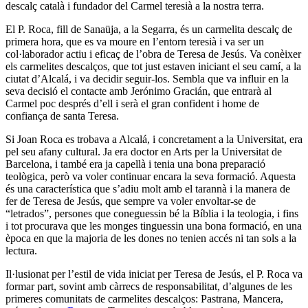
descalç català i fundador del Carmel teresià a la nostra terra.
El P. Roca, fill de Sanaüja, a la Segarra, és un carmelita descalç de
primera hora, que es va moure en l’entorn teresià i va ser un
col·laborador actiu i eficaç de l’obra de Teresa de Jesús. Va conèixer
els carmelites descalços, que tot just estaven iniciant el seu camí, a la
ciutat d’Alcalá, i va decidir seguir-los. Sembla que va influir en la
seva decisió el contacte amb
Jerónimo Gracián
, que entrarà al
Carmel poc després d’ell i serà el gran confident i home de
confiança de santa Teresa.
Si Joan Roca es trobava a Alcalá, i concretament a la Universitat, era
pel seu afany cultural. Ja era doctor en Arts per la Universitat de
Barcelona, i també era ja capellà i tenia una bona preparació
teològica, però va voler continuar encara la seva formació. Aquesta
és una característica que s’adiu molt amb el tarannà i la manera de
fer de Teresa de Jesús, que sempre va voler envoltar-se de
“letrados”, persones que coneguessin bé la Bíblia i la teologia, i fins
i tot procurava que les monges tinguessin una bona formació, en una
època en que la majoria de les dones no tenien accés ni tan sols a la
lectura.
Il·lusionat per l’estil de vida iniciat per Teresa de Jesús, el P. Roca va
formar part, sovint amb càrrecs de responsabilitat, d’algunes de les
primeres comunitats de carmelites descalços: Pastrana, Mancera,