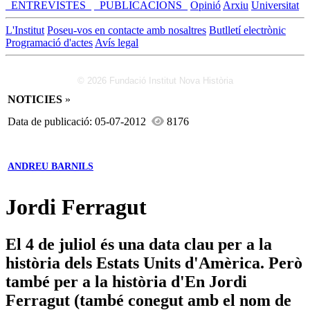
_ENTREVISTES_
_PUBLICACIONS_
Opinió
Arxiu
Universitat
L'Institut
Poseu-vos en contacte amb nosaltres
Butlletí electrònic
Programació d'actes
Avís legal
© 2026 Fundació Institut Nova Història
NOTICIES
»
Data de publicació: 05-07-2012
8176
ANDREU BARNILS
Jordi Ferragut
El 4 de juliol és una data clau per a la
història dels Estats Units d'Amèrica. Però
també per a la història d'En Jordi
Ferragut (també conegut amb el nom de