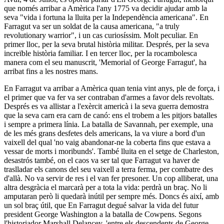
que només arribar a Amèrica l'any 1775 va decidir ajudar amb la
seva "vida i fortuna la lluita per la Independència americana". En
Farragut va ser un soldat de la causa americana, "a truly
revolutionary warrior", i un cas curiosíssim. Molt peculiar. En
primer lloc, per la seva brutal història militar. Després, per la seva
increïble història familiar. I en tercer lloc, per la rocambolesca
manera com el seu manuscrit, 'Memorial of George Farragut', ha
arribat fins a les nostres mans.
En Farragut va arribar a Amèrica quan tenia vint anys, ple de força, i
el primer que va fer va ser contraban d'armes a favor dels revoltats.
Després es va allistar a l'exèrcit americà i la seva guerra demostra
que la seva carn era carn de canó: ens el trobem a les pitjors batalles
i sempre a primera línia. La batalla de Savannah, per exemple, una
de les més grans desfetes dels americans, la va viure a bord d'un
vaixell del qual 'no vaig abandonar-ne la coberta fins que estava a
vessar de morts i moribunds'. També lluita en el setge de Charleston,
desastrós també, on el caos va ser tal que Farragut va haver de
traslladar els canons del seu vaixell a terra ferma, per combatre des
d'allà. No va servir de res i el van fer presoner. Un cop alliberat, una
altra desgràcia el marcarà per a tota la vida: perdrà un braç. No li
amputaran però li quedarà inútil per sempre més. Doncs és així, amb
un sol braç útil, que En Farragut
degué salvar
la vida del futur
president George Washington a la batalla de Cowpens. Segons
l'historiador Marshall Delancey, 'entre els descendents de George