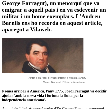
George Farragut), un menorquí que va
emigrar a aquell país i en va esdevenir un
militar i un home exemplars. L'Andreu
Barnils ens ho recorda en aquest article,
aparegut a Vilaweb.
Retrat d'En Jordi Ferragut atribuït a William Swain.
Museu Nacional d'Història Americana.
Només arribar a Amèrica, l'any 1775, Jordi Ferragut va decidir
ajudar 'amb la meva vida i fortuna la lluita per la
independència americana'.
Avui, 4 de Juliol, és oportú parlar d'En George Farragut, menorquí