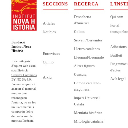
SECCIONS
RECERCA
L'INST
Descoberta
Qui som
d'Amèrica
Articles
Portal
Colom
transparènc
Notícies
Servent/Cervantes
Fundació
Adhesions
Institut Nova
Lletres catalanes
Història
Entrevistes
Butlletí
Lleonard/Leonardo
Els continguts
Opinió
Programaci
Altres figures
d'aquest web estan
d'actes
sota llicència
Censura
Creative Commons
Arxiu
Avís legal
BY-NC-SA 4.0
.
Corona catalano-
Podeu compartir i
adaptar el material
aragonesa
sempre que
Imperi Universal
reconegueu
l'autoria, no en feu
Català
un ús comercial i
compartiu l'obra
Memòria històrica
derivada amb la
mateixa llicència.
Mitologia catalana