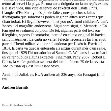
retorn al servei i la paga. És una carta dolguda on fa un repàs extens
a la seva vida, una vida al servei de l'exèrcit dels Estats Units.
L'anglès d'En Farragut és ple de faltes, unes precioses faltes
d'ortografia que sobretot es poden llegir en altres seves cartes que
s'han trobat.
Hi llegim 'owever', 'I let you no', 'smol childrens', 'den',
'becos' i el magnífic 'anderwent'.
Sigui com sigui, el Memorial d'En
Farragut és realment colpidor. De fet, algunes parts del text són
il·legibles, segons l'historiador, 'perquè en el text original hi havien
caigut llàgrimes'. La carta no va fer l'efecte necessari i En Farragut,
pare de l'heroi militar, va morir abandonat per l'exèrcit. Escrita el
1814, la carta va quedar enterrada als arxius durant més d'un segle,
fins que el 1929 l'historiador local Samuel C. Williams la va trobar i
en va fer públics alguns extractes. Finalment, l'any 2007, Robert L.
Caleo, la va fer publicar sencera del tot al número 79 de la revista
The Journal of East Tennessee Story
.
Avui, 4 de Juliol, els EUA arriben als 236 anys. En Farragut ja hi
era.
Andreu Barnils
Redacció:
Andreu Barnils