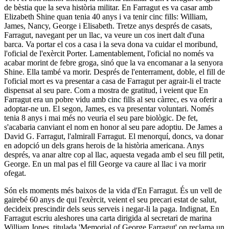
de bèstia que la seva història militar. En
Farragut es va casar amb
Elizabeth Shine quan tenia 40 anys i va tenir cinc fills: William,
James, Nancy, George i Elisabeth.
Tretze anys després de casats,
Farragut, navegant per un llac, va veure un cos inert dalt d'una
barca. Va portar el cos a casa i la seva dona va cuidar el moribund,
l'oficial de l'exèrcit Porter. Lamentablement, l'oficial no només va
acabar morint de febre groga, sinó que la va encomanar a la senyora
Shine. Ella també va morir. Després de l'enterrament, doble, el fill de
l'oficial mort es va presentar a casa de Farragut per agrair-li el tracte
dispensat al seu pare. Com a mostra de gratitud, i veient que En
Farragut era un pobre vidu amb cinc fills al seu càrrec, es va oferir a
adoptar-ne un. El segon, James, es va presentar voluntari. Només
tenia 8 anys i mai més no veuria el seu pare biològic. De fet,
s'acabaria canviant el nom en honor al seu pare adoptiu. De James a
David G. Farragut, l'almirall Farragut. El menorquí, doncs, va donar
en adopció un dels grans herois de la història americana. Anys
després, va anar altre cop al llac, aquesta vegada amb el seu fill petit,
George. En un mal pas el fill George va caure al llac i va morir
ofegat.
Són els moments més baixos de la vida d'En Farragut. És un vell de
gairebé 60 anys de qui l'exèrcit, veient el seu precari estat de salut,
decideix prescindir dels seus serveis i negar-li la paga. Indignat, En
Farragut escriu aleshores una carta dirigida al secretari de marina
William Jones, titulada 'Memorial of George Farragut' on reclama un