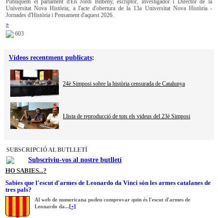
Publiquem el parlament d'En Jordi Bilbeny, escriptor, investigador i Director de la
Universitat Nova Història; a l'acte d'obertura de la 13a Universitat Nova Història -
Jornades d'Història i Pensament d'aquest 2026.
»
603
Vídeos recentment publicats
:
24è Simposi sobre la història censurada de Catalunya
Llista de reproducció de tots els videus del 23è Simposi
SUBSCRIPCIÓ AL BUTLLETÍ
Subscriviu-vos al nostre butlletí
HO SABIES...?
Sabies que l'escut d'armes de Leonardo da Vinci són les armes catalanes de
tres pals?
Al web de numericana podeu comprovar quin és l'escut d'armes de
Leonardo da...
[+]