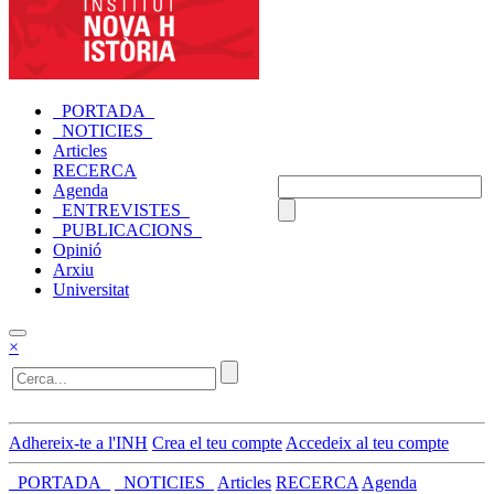
_PORTADA_
_NOTICIES_
Articles
RECERCA
Agenda
_ENTREVISTES_
_PUBLICACIONS_
Opinió
Arxiu
Universitat
×
Adhereix-te a l'INH
Crea el teu compte
Accedeix al teu compte
_PORTADA_
_NOTICIES_
Articles
RECERCA
Agenda