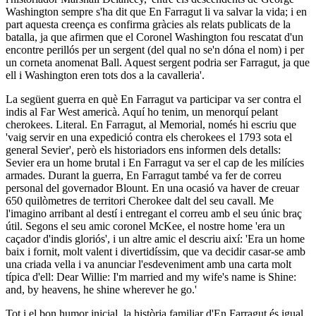
Washington sempre s'ha dit que En Farragut li va salvar la vida; i en
part aquesta creença es confirma gràcies als relats publicats de la
batalla, ja que afirmen que el Coronel Washington fou rescatat d'un
encontre perillós per un sergent (del qual no se'n dóna el nom) i per
un corneta anomenat Ball. Aquest sergent podria ser Farragut, ja que
ell i Washington eren tots dos a la cavalleria'.
La següent guerra en què En Farragut va participar va ser contra el
indis al Far West americà. Aquí ho tenim, un menorquí pelant
cherokees. Literal. En Farragut, al Memorial, només hi escriu que
'vaig servir en una expedició contra els cherokees el 1793 sota el
general Sevier', però els historiadors ens informen dels detalls:
Sevier era un home brutal i En Farragut va ser el cap de les milícies
armades. Durant la guerra, En Farragut també va fer de correu
personal del governador Blount. En una ocasió va haver de creuar
650 quilòmetres de territori Cherokee dalt del seu cavall. Me
l'imagino arribant al destí i entregant el correu amb el seu únic braç
útil. Segons el seu amic coronel McKee, el nostre home 'era un
caçador d'indis gloriós', i un altre amic el descriu així: 'Era un home
baix i fornit, molt valent i divertidíssim, que va decidir casar-se amb
una criada vella i va anunciar l'esdeveniment amb una carta molt
típica d'ell: Dear Willie: I'm married and my wife's name is Shine:
and, by heavens, he shine wherever he go.'
Tot i el bon humor inicial, la història familiar d'En Farragut és igual