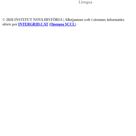
Llengua
© 2026 INSTITUT NOVA HISTÒRIA | Allotjament web i sistemes informàtics
oferts per
INTERGRID.CAT
(
Opengea SCCL
)