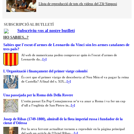
Llista de reproducció de tots els videus del 23è Simposi
SUBSCRIPCIÓ AL BUTLLETÍ
Subscriviu-vos al nostre butlletí
HO SABIES...?
Sabies que l'escut d'armes de Leonardo da Vinci són les armes catalanes de
tres pals?
Al web de numericana podeu comprovar quin és l'escut d'armes de
Leonardo da...
[+]
L'Organització i finançament del primer viatge colombí
És cert que el primer viatge de descoberta al Nou Món el va pagar la reina
de Castella? A final del s. XIX...
[+]
Una passejada per la Roma dels Della Rovere
L’estiu passat En Pep Comajuncosa se’n va anar a Roma i va fer un cop
d’ull a l’església de San Pietro in...
[+]
Josep de Ribas (1749-1800), almirall de la flota imperial russa i fundador de la
ciutat d'Odessa
Per la seva fervent actualitat tornem a reproduir en la pàgina principal
del web un article de l'Oriol Ribas....
[+]