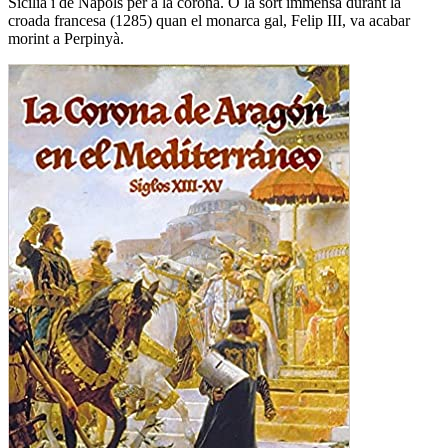
Sicília i de Nàpols per a la corona. O la sort immensa durant la
croada francesa (1285) quan el monarca gal, Felip III, va acabar
morint a Perpinyà.