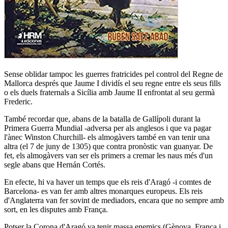
Sense oblidar tampoc les guerres fratricides pel control del Regne de
Mallorca després que Jaume I dividís el seu regne entre els seus fills
o els duels fraternals a Sicília amb Jaume II enfrontat al seu germà
Frederic.
També recordar que, abans de la batalla de Gallípoli durant la
Primera Guerra Mundial -adversa per als anglesos i que va pagar
l'ànec Winston Churchill- els almogàvers també en van tenir una
altra (el 7 de juny de 1305) que contra pronòstic van guanyar. De
fet, els almogàvers van ser els primers a cremar les naus més d'un
segle abans que Hernán Cortés.
En efecte, hi va haver un temps que els reis d'Aragó -i comtes de
Barcelona- es van fer amb altres monarques europeus. Els reis
d'Anglaterra van fer sovint de mediadors, encara que no sempre amb
sort, en les disputes amb França.
Potser la Corona d'Aragó va tenir massa enemics (Gènova, França i