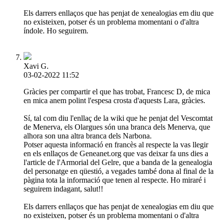
Els darrers enllaços que has penjat de xenealogias em diu que
no existeixen, potser és un problema momentani o d'altra
índole. Ho seguirem.
Xavi G.
03-02-2022 11:52
Gràcies per compartir el que has trobat, Francesc D, de mica
en mica anem polint l'espesa crosta d'aquests Lara, gràcies.
Sí, tal com diu l'enllaç de la wiki que he penjat del Vescomtat
de Menerva, els Olargues són una branca dels Menerva, que
alhora son una altra branca dels Narbona.
Potser aquesta informació en francès al respecte la vas llegir
en els enllaços de Geneanet.org que vas deixar fa uns dies a
l'article de l'Armorial del Gelre, que a banda de la genealogia
del personatge en qüestió, a vegades també dona al final de la
pàgina tota la informació que tenen al respecte. Ho miraré i
seguirem indagant, salut!!
Els darrers enllaços que has penjat de xenealogias em diu que
no existeixen, potser és un problema momentani o d'altra