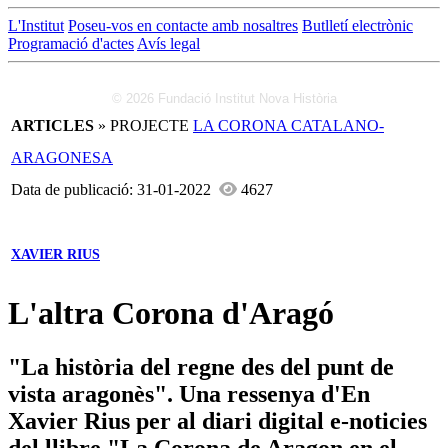
L'Institut
Poseu-vos en contacte amb nosaltres
Butlletí electrònic
Programació d'actes
Avís legal
© 2026 Fundació Institut Nova Història
ARTICLES
» PROJECTE
LA CORONA CATALANO-
ARAGONESA
Data de publicació: 31-01-2022
4627
XAVIER RIUS
L'altra Corona d'Aragó
"La història del regne des del punt de
vista aragonès". Una ressenya d'En
Xavier Rius per al diari digital e-noticies
del llibre "La Corona de Aragon en el