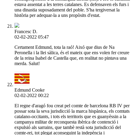
estava assentat a les terres catalanes. Es defensaven els furs i
una dinastia suposadament del poble. S'ha tergiversat la
història per adequar-la a uns propòsits d'estat.
Francesc D.
02-02-2022 05:47
Certament Edmund, tota la raó! Aixó que dius de Na
Peronella i la llei sàlica, és el mateix que ens volen fer creure
de la reina Isabel de Castella que, en realitat no pintava una
merda. Salut!
Edmund Cooke
02-02-2022 00:22
El regne d'aragó fou creat pel comte de barcelona RB IV per
possar sota la seva jurisdicció la marca hispànica, els comtats
catalano-occitants, i tots els territoris que es guanyèssin a la
campanya militar de reconquesta ibèrica de contenció i
expulsió als sarrains, que tambè restà sota jurisdicció del
comte-rei, tot plegat aconseguint la indepència i