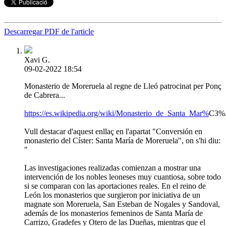
Descarregar PDF de l'article
Xavi G.
09-02-2022 18:54
Monasterio de Moreruela al regne de Lleó patrocinat per Ponç
de Cabrera...
https://es.wikipedia.org/wiki/Monasterio_de_Santa_Mar%
C3%A
Vull destacar d'aquest enllaç en l'apartat "Conversión en
monasterio del Císter: Santa María de Moreruela", on s'hi diu:
"
Las investigaciones realizadas comienzan a mostrar una
intervención de los nobles leoneses muy cuantiosa, sobre todo
si se comparan con las aportaciones reales. En el reino de
León los monasterios que surgieron por iniciativa de un
magnate son Moreruela, San Esteban de Nogales y Sandoval,
además de los monasterios femeninos de Santa María de
Carrizo, Gradefes y Otero de las Dueñas, mientras que el