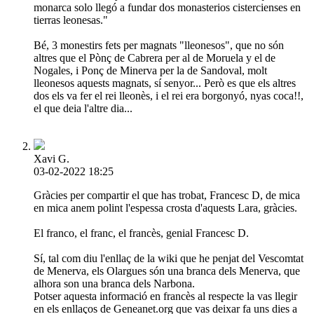
monarca solo llegó a fundar dos monasterios cistercienses en
tierras leonesas."
Bé, 3 monestirs fets per magnats "lleonesos", que no són
altres que el Pònç de Cabrera per al de Moruela y el de
Nogales, i Ponç de Minerva per la de Sandoval, molt
lleonesos aquests magnats, sí senyor... Però es que els altres
dos els va fer el rei lleonès, i el rei era borgonyó, nyas coca!!,
el que deia l'altre dia...
Xavi G.
03-02-2022 18:25
Gràcies per compartir el que has trobat, Francesc D, de mica
en mica anem polint l'espessa crosta d'aquests Lara, gràcies.
El franco, el franc, el francès, genial Francesc D.
Sí, tal com diu l'enllaç de la wiki que he penjat del Vescomtat
de Menerva, els Olargues són una branca dels Menerva, que
alhora son una branca dels Narbona.
Potser aquesta informació en francès al respecte la vas llegir
en els enllaços de Geneanet.org que vas deixar fa uns dies a