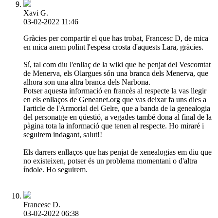
Xavi G.
03-02-2022 11:46
Gràcies per compartir el que has trobat, Francesc D, de mica
en mica anem polint l'espesa crosta d'aquests Lara, gràcies.
Sí, tal com diu l'enllaç de la wiki que he penjat del Vescomtat
de Menerva, els Olargues són una branca dels Menerva, que
alhora son una altra branca dels Narbona.
Potser aquesta informació en francès al respecte la vas llegir
en els enllaços de Geneanet.org que vas deixar fa uns dies a
l'article de l'Armorial del Gelre, que a banda de la genealogia
del personatge en qüestió, a vegades també dona al final de la
pàgina tota la informació que tenen al respecte. Ho miraré i
seguirem indagant, salut!!
Els darrers enllaços que has penjat de xenealogias em diu que
no existeixen, potser és un problema momentani o d'altra
índole. Ho seguirem.
Francesc D.
03-02-2022 06:38