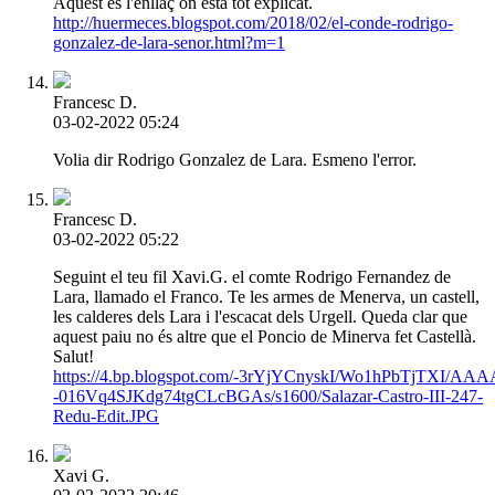
Aquest és l'enllaç on està tot explicat.
http://huermeces.blogspot.com/2018/02/el-conde-rodrigo-
gonzalez-de-lara-senor.html?m=1
Francesc D.
03-02-2022 05:24
Volia dir Rodrigo Gonzalez de Lara. Esmeno l'error.
Francesc D.
03-02-2022 05:22
Seguint el teu fil Xavi.G. el comte Rodrigo Fernandez de
Lara, llamado el Franco. Te les armes de Menerva, un castell,
les calderes dels Lara i l'escacat dels Urgell. Queda clar que
aquest paiu no és altre que el Poncio de Minerva fet Castellà.
Salut!
https://4.bp.blogspot.com/-3rYjYCnyskI/Wo1hPbTjTXI
-016Vq4SJKdg74tgCLcBGAs/s1600/Salazar-Castro-III-247-
Redu-Edit.JPG
Xavi G.