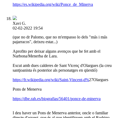
https://es.wikipedia.org/wiki/Ponce_de_Minerva
Xavi G.
02-02-2022 19:54
(que no dr Palomo, que no m'empasso lo dels "más i más
pajarracos", deixeu estar...)
Aprofito per deixar alguns avenços que he fet amb el
Narbona/Menerba de Lara.
Escut amb dues calderes de Sant Vicenç d'Olargues (la creu
santjoanista és posterior als personatges en qüestió)
https://fr.wikipedia.org/wiki/Saint-Vincent-d%
27Olargues
Pons de Menerva
https://dbe.rah.es/biografias/56401/ponce-de-minerva
I deu haver un Pons de Menerva anterior, oncle o familiar
directe d'aquest, que és al que identifiquen amb el Rodrigo