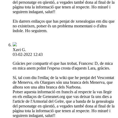
del personatge en qüestió, a vegades també dona al final de la
pàgina tota la informació que tenen al respecte. Ho miraré i
seguirem indagant, salut!!
Els darrers enllaços que has penjat de xenealogias em diu que
no existeixen, potser és un problema momentani o d'altra
índole. Ho seguirem.
Xavi G.
03-02-2022 12:43
Gràcies per compartir el que has trobat, Francesc D, de mica
en mica anem polint l'espesa crosta d'aquests Lara, gràcies.
Sí, tal com diu l'enllaç de la wiki que he penjat del Vescomtat
de Menerva, els Olargues són una branca dels Menerva, que
alhora son una altra branca dels Narbona.
Potser aquesta informació en francès al respecte la vas llegir
en els enllaços de Geneanet.org que vas deixar fa uns dies a
l'article de l'Armorial del Gelre, que a banda de la genealogia
del personatge en qüestió, a vegades també dona al final de la
pàgina tota la informació que tenen al respecte. Ho miraré i
seguirem indagant, salut!!