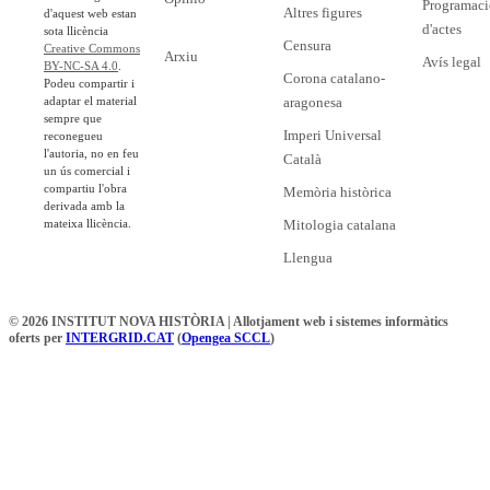
Programaci
Altres figures
d'aquest web estan
d'actes
sota llicència
Censura
Creative Commons
Arxiu
Avís legal
BY-NC-SA 4.0
.
Corona catalano-
Podeu compartir i
adaptar el material
aragonesa
sempre que
Imperi Universal
reconegueu
l'autoria, no en feu
Català
un ús comercial i
compartiu l'obra
Memòria històrica
derivada amb la
mateixa llicència.
Mitologia catalana
Llengua
© 2026 INSTITUT NOVA HISTÒRIA | Allotjament web i sistemes informàtics
oferts per
INTERGRID.CAT
(
Opengea SCCL
)