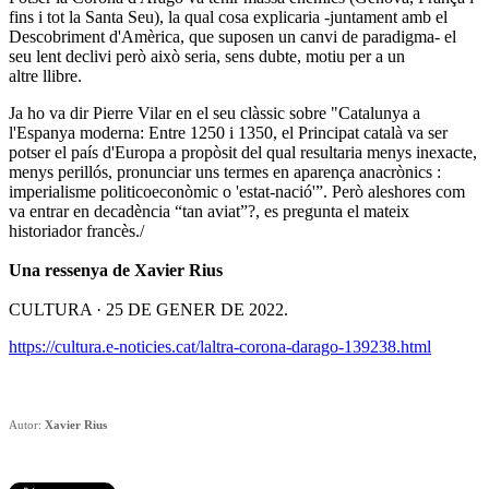
fins i tot la Santa Seu), la qual cosa explicaria -juntament amb el
Descobriment d'Amèrica, que suposen un canvi de paradigma- el
seu lent declivi però això seria, sens dubte, motiu per a un
altre llibre.
Ja ho va dir Pierre Vilar en el seu clàssic sobre "Catalunya a
l'Espanya moderna: Entre 1250 i 1350, el Principat català va ser
potser el país d'Europa a propòsit del qual resultaria menys inexacte,
menys perillós, pronunciar uns termes en aparença anacrònics :
imperialisme politicoeconòmic o 'estat-nació'”. Però aleshores com
va entrar en decadència “tan aviat”?, es pregunta el mateix
historiador francès./
Una ressenya de Xavier Rius
CULTURA · 25 DE GENER DE 2022.
https://cultura.e-noticies.cat/laltra-corona-darago-139238.html
Autor:
Xavier Rius