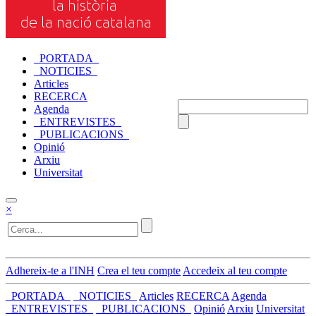
_PORTADA_
_NOTICIES_
Articles
RECERCA
Agenda
_ENTREVISTES_
_PUBLICACIONS_
Opinió
Arxiu
Universitat
×
Adhereix-te a l'INH
Crea el teu compte
Accedeix al teu compte
_PORTADA_
_NOTICIES_
Articles
RECERCA
Agenda
_ENTREVISTES_
_PUBLICACIONS_
Opinió
Arxiu
Universitat