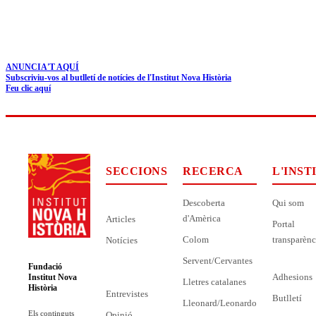
ANUNCIA'T AQUÍ
Subscriviu-vos al butlletí de notícies de l'Institut Nova Història
Feu clic aquí
SECCIONS
RECERCA
L'INST
Descoberta
Qui som
d'Amèrica
Articles
Portal
Colom
transparènc
Notícies
Servent/Cervantes
Fundació
Adhesions
Institut Nova
Lletres catalanes
Història
Entrevistes
Butlletí
Lleonard/Leonardo
Els continguts
Opinió