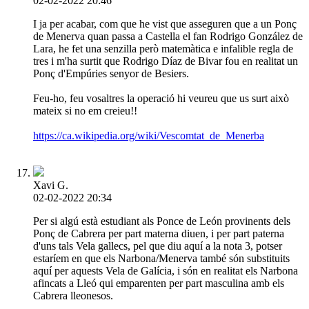
02-02-2022 20:46
I ja per acabar, com que he vist que asseguren que a un Ponç
de Menerva quan passa a Castella el fan Rodrigo González de
Lara, he fet una senzilla però matemàtica e infalible regla de
tres i m'ha surtit que Rodrigo Díaz de Bivar fou en realitat un
Ponç d'Empúries senyor de Besiers.
Feu-ho, feu vosaltres la operació hi veureu que us surt això
mateix si no em creieu!!
https://ca.wikipedia.org/wiki/Vescomtat_de_Menerba
Xavi G.
02-02-2022 20:34
Per si algú està estudiant als Ponce de León provinents dels
Ponç de Cabrera per part materna diuen, i per part paterna
d'uns tals Vela gallecs, pel que diu aquí a la nota 3, potser
estaríem en que els Narbona/Menerva també són substituits
aquí per aquests Vela de Galícia, i són en realitat els Narbona
afincats a Lleó qui emparenten per part masculina amb els
Cabrera lleonesos.