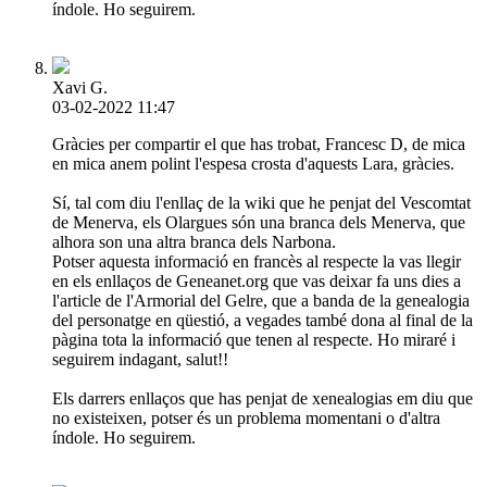
índole. Ho seguirem.
Xavi G.
03-02-2022 11:47
Gràcies per compartir el que has trobat, Francesc D, de mica
en mica anem polint l'espesa crosta d'aquests Lara, gràcies.
Sí, tal com diu l'enllaç de la wiki que he penjat del Vescomtat
de Menerva, els Olargues són una branca dels Menerva, que
alhora son una altra branca dels Narbona.
Potser aquesta informació en francès al respecte la vas llegir
en els enllaços de Geneanet.org que vas deixar fa uns dies a
l'article de l'Armorial del Gelre, que a banda de la genealogia
del personatge en qüestió, a vegades també dona al final de la
pàgina tota la informació que tenen al respecte. Ho miraré i
seguirem indagant, salut!!
Els darrers enllaços que has penjat de xenealogias em diu que
no existeixen, potser és un problema momentani o d'altra
índole. Ho seguirem.