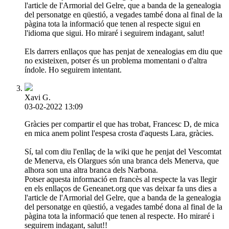
l'article de l'Armorial del Gelre, que a banda de la genealogia
del personatge en qüestió, a vegades també dona al final de la
pàgina tota la informació que tenen al respecte sigui en
l'idioma que sigui. Ho miraré i seguirem indagant, salut!
Els darrers enllaços que has penjat de xenealogias em diu que
no existeixen, potser és un problema momentani o d'altra
índole. Ho seguirem intentant.
Xavi G.
03-02-2022 13:09
Gràcies per compartir el que has trobat, Francesc D, de mica
en mica anem polint l'espesa crosta d'aquests Lara, gràcies.
Sí, tal com diu l'enllaç de la wiki que he penjat del Vescomtat
de Menerva, els Olargues són una branca dels Menerva, que
alhora son una altra branca dels Narbona.
Potser aquesta informació en francès al respecte la vas llegir
en els enllaços de Geneanet.org que vas deixar fa uns dies a
l'article de l'Armorial del Gelre, que a banda de la genealogia
del personatge en qüestió, a vegades també dona al final de la
pàgina tota la informació que tenen al respecte. Ho miraré i
seguirem indagant, salut!!