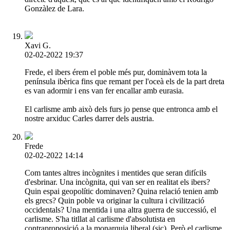
Gonzàlez de Lara.
Xavi G.
02-02-2022 19:37
Frede, el ibers érem el poble més pur, dominàvem tota la
península ibèrica fins que remant per l'oceà els de la part dreta
es van adormir i ens van fer encallar amb eurasia.
El carlisme amb això dels furs jo pense que entronca amb el
nostre arxiduc Carles darrer dels austria.
Frede
02-02-2022 14:14
Com tantes altres incògnites i mentides que seran difícils
d'esbrinar. Una incògnita, qui van ser en realitat els ibers?
Quin espai geopolític dominaven? Quina relació tenien amb
els grecs? Quin poble va originar la cultura i civilització
occidentals? Una mentida i una altra guerra de successió, el
carlisme. S'ha titllat al carlisme d'absolutista en
contraproposició a la monarquia liberal (sic). Però el carlisme