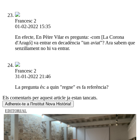
Francesc 2
01-02-2022 15:35
En efecte, En Pèire Vilar es pregunta: -com [La Corona
d'Aragó] va entrar en decadència "tan aviat”? Ara sabem que
senzillament no hi va entrar.
Francesc 2
31-01-2022 21:46
La pregunta és: a quin "regne" es fa referència?
Els comentaris per aquest article ja estan tancats.
Adhereix-te a l'Institut Nova Història!
EDITORIAL