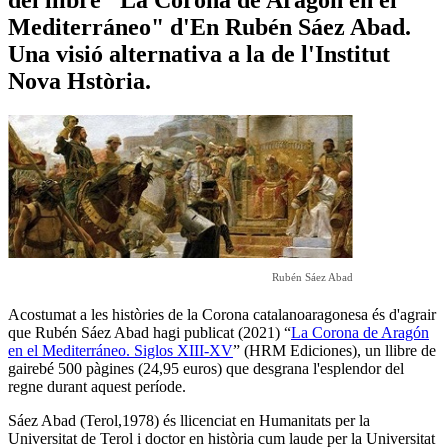
Mediterráneo" d'En Rubén Sáez Abad.
Una visió alternativa a la de l'Institut
Nova Hstòria.
Rubén Sáez Abad
Acostumat a les històries de la Corona catalanoaragonesa és d'agrair
que Rubén Sáez Abad hagi publicat (2021) “
La Corona de Aragón
en el Mediterráneo. Siglos XIII-XV
” (HRM Ediciones), un llibre de
gairebé 500 pàgines (24,95 euros) que desgrana l'esplendor del
regne durant aquest període.
Sáez Abad (Terol,1978) és llicenciat en Humanitats per la
Universitat de Terol i doctor en història cum laude per la Universitat