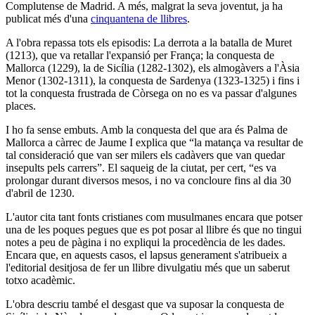
Complutense de Madrid. A més, malgrat la seva joventut, ja ha
publicat més d'una
cinquantena de llibres
.
A l'obra repassa tots els episodis: La derrota a la batalla de Muret
(1213), que va retallar l'expansió per França; la conquesta de
Mallorca (1229), la de Sicília (1282-1302), els almogàvers a l'Àsia
Menor (1302-1311), la conquesta de Sardenya (1323-1325) i fins i
tot la conquesta frustrada de Còrsega on no es va passar d'algunes
places.
I ho fa sense embuts. Amb la conquesta del que ara és Palma de
Mallorca a càrrec de Jaume I explica que “la matança va resultar de
tal consideració que van ser milers els cadàvers que van quedar
insepults pels carrers”. El saqueig de la ciutat, per cert, “es va
prolongar durant diversos mesos, i no va concloure fins al dia 30
d'abril de 1230.
L'autor cita tant fonts cristianes com musulmanes encara que potser
una de les poques pegues que es pot posar al llibre és que no tingui
notes a peu de pàgina i no expliqui la procedència de les dades.
Encara que, en aquests casos, el lapsus generament s'atribueix a
l'editorial desitjosa de fer un llibre divulgatiu més que un saberut
totxo acadèmic.
L'obra descriu també el desgast que va suposar la conquesta de