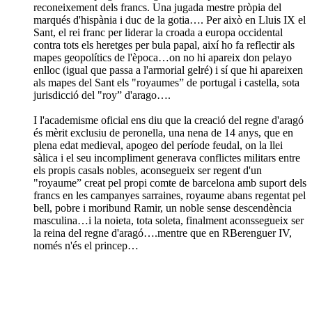
reconeixement dels francs. Una jugada mestre pròpia del
marqués d'hispània i duc de la gotia…. Per això en Lluis IX el
Sant, el rei franc per liderar la croada a europa occidental
contra tots els heretges per bula papal, així ho fa reflectir als
mapes geopolítics de l'època…on no hi apareix don pelayo
enlloc (igual que passa a l'armorial gelré) i sí que hi apareixen
als mapes del Sant els "royaumes” de portugal i castella, sota
jurisdicció del "roy” d'arago….
I l'academisme oficial ens diu que la creació del regne d'aragó
és mèrit exclusiu de peronella, una nena de 14 anys, que en
plena edat medieval, apogeo del període feudal, on la llei
sàlica i el seu incompliment generava conflictes militars entre
els propis casals nobles, aconsegueix ser regent d'un
"royaume” creat pel propi comte de barcelona amb suport dels
francs en les campanyes sarraines, royaume abans regentat pel
bell, pobre i moribund Ramir, un noble sense descendència
masculina…i la noieta, tota soleta, finalment aconssegueix ser
la reina del regne d'aragó….mentre que en RBerenguer IV,
només n'és el princep…