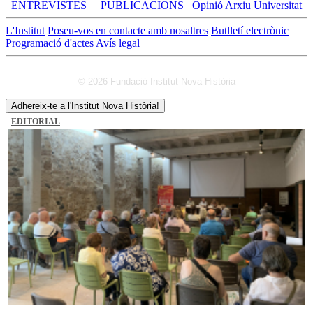
_ENTREVISTES_
_PUBLICACIONS_
Opinió
Arxiu
Universitat
L'Institut
Poseu-vos en contacte amb nosaltres
Butlletí electrònic
Programació d'actes
Avís legal
© 2026 Fundació Institut Nova Història
Adhereix-te a l'Institut Nova Història!
EDITORIAL