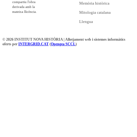
compartiu l'obra
Memòria històrica
derivada amb la
mateixa llicència.
Mitologia catalana
Llengua
© 2026 INSTITUT NOVA HISTÒRIA | Allotjament web i sistemes informàtics
oferts per
INTERGRID.CAT
(
Opengea SCCL
)