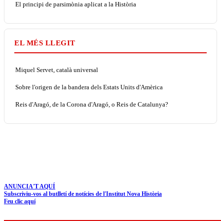
El principi de parsimònia aplicat a la Història
EL MÉS LLEGIT
Miquel Servet, català universal
Sobre l'origen de la bandera dels Estats Units d'Amèrica
Reis d'Aragó, de la Corona d'Aragó, o Reis de Catalunya?
ANUNCIA'T AQUÍ
Subscriviu-vos al butlletí de notícies de l'Institut Nova Història
Feu clic aquí