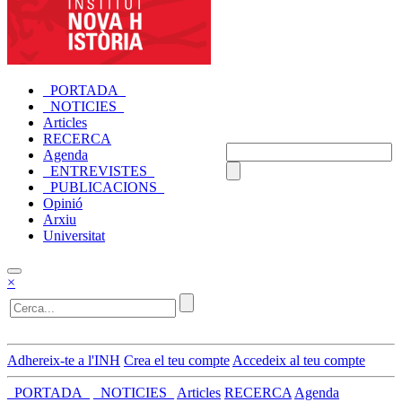
_PORTADA_
_NOTICIES_
Articles
RECERCA
Agenda
_ENTREVISTES_
_PUBLICACIONS_
Opinió
Arxiu
Universitat
×
Adhereix-te a l'INH
Crea el teu compte
Accedeix al teu compte
_PORTADA_
_NOTICIES_
Articles
RECERCA
Agenda