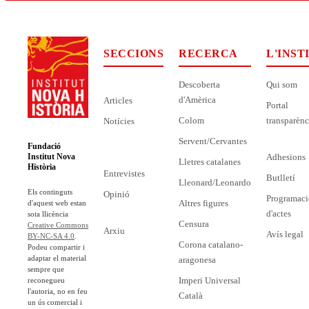
SECCIONS
RECERCA
L'INST
Descoberta
Qui som
d'Amèrica
Articles
Portal
Colom
transparènc
Notícies
Servent/Cervantes
Fundació
Adhesions
Institut Nova
Lletres catalanes
Història
Entrevistes
Butlletí
Lleonard/Leonardo
Els continguts
Opinió
Programaci
Altres figures
d'aquest web estan
d'actes
sota llicència
Censura
Creative Commons
Arxiu
Avís legal
BY-NC-SA 4.0
.
Corona catalano-
Podeu compartir i
adaptar el material
aragonesa
sempre que
Imperi Universal
reconegueu
l'autoria, no en feu
Català
un ús comercial i