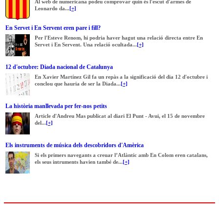
Al web de numericana podeu comprovar quin és l'escut d'armes de
Leonardo da...
[+]
En Servet i En Servent eren pare i fill?
Per l'Esteve Renom, hi podria haver hagut una relació directa entre En
Servet i En Servent. Una relació ocultada...
[+]
12 d'octubre: Diada nacional de Catalunya
En Xavier Martínez Gil fa un repàs a la significació del dia 12 d'octubre i
conclou que hauria de ser la Diada...
[+]
La història manllevada per fer-nos petits
Article d'Andreu Mas publicat al diari El Punt - Avui, el 15 de novembre
del...
[+]
Els instruments de música dels descobridors d'Amèrica
Si els primers navegants a creuar l’Atlàntic amb En Colom eren catalans,
els seus intruments havien també de...
[+]