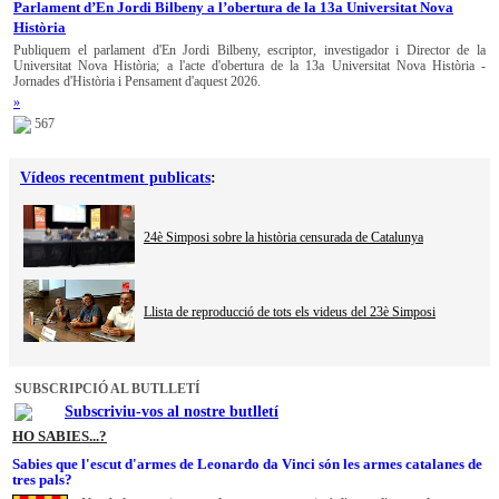
Parlament d’En Jordi Bilbeny a l’obertura de la 13a Universitat Nova
Història
Publiquem el parlament d'En Jordi Bilbeny, escriptor, investigador i Director de la
Universitat Nova Història; a l'acte d'obertura de la 13a Universitat Nova Història -
Jornades d'Història i Pensament d'aquest 2026.
»
567
Vídeos recentment publicats
:
24è Simposi sobre la història censurada de Catalunya
Llista de reproducció de tots els videus del 23è Simposi
SUBSCRIPCIÓ AL BUTLLETÍ
Subscriviu-vos al nostre butlletí
HO SABIES...?
Sabies que l'escut d'armes de Leonardo da Vinci són les armes catalanes de
tres pals?