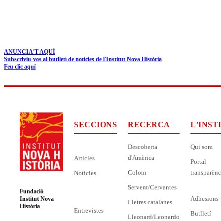
ANUNCIA'T AQUÍ
Subscriviu-vos al butlletí de notícies de l'Institut Nova Història
Feu clic aquí
SECCIONS
RECERCA
L'INST
Descoberta
Qui som
d'Amèrica
Articles
Portal
Colom
transparènc
Notícies
Servent/Cervantes
Fundació
Adhesions
Institut Nova
Lletres catalanes
Història
Entrevistes
Butlletí
Lleonard/Leonardo