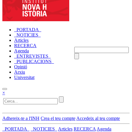
_PORTADA_
_NOTICIES_
Articles
RECERCA
Agenda
_ENTREVISTES_
_PUBLICACIONS_
Opinió
Arxiu
Universitat
×
Adhereix-te a l'INH
Crea el teu compte
Accedeix al teu compte
_PORTADA_
_NOTICIES_
Articles
RECERCA
Agenda