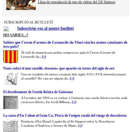
Llista de reproducció de tots els videus del 23è Simposi
SUBSCRIPCIÓ AL BUTLLETÍ
Subscriviu-vos al nostre butlletí
HO SABIES...?
Sabies que l'escut d'armes de Leonardo da Vinci són les armes catalanes de
tres pals?
Al web de numericana podeu comprovar quin és l'escut d'armes de
Leonardo da...
[+]
Notes sobre el mot castellà «bostezo» que apareix en textos del siglo de oro
Van ser traduïts els autors catalans dels segles XVI i XVII sistemàticament
al castellà? Ho van ser alguns de...
[+]
El desxiframent de l'estela ibèrica de Guissona
A l'octubre del 1994 es va trobar a Guissona una estela ibèrica escrita amb
caràcters ibèrics. En Jordi Bilbeny...
[+]
La carta d'En Colom al Gran Ca: Prova de l'origen català del viatge de descoberta
Ponència d'En Manel Capdevila al 8è Simposi sobre la Descoberta
Catalana d'Amèrica a Arenys de Munt...
[+]