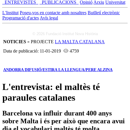
_ENTREVISTES_
_PUBLICACIONS_
Opinió
Arxiu
Universitat
L'Institut
Poseu-vos en contacte amb nosaltres
Butlletí electrònic
Programació d'actes
Avís legal
© 2026 Fundació Institut Nova Història
NOTICIES
» PROJECTE
LA MALTA CATALANA
Data de publicació: 11-01-2019
4759
ANDORRA DIFUSIÓ/ESTIRA LA LLENGUA/PERE ALZINA
L'entrevista: el maltès té
paraules catalanes
Barcelona va influir durant 400 anys
sobre Malta i és per això que encara avui
dia el vocabulari maltès té molta