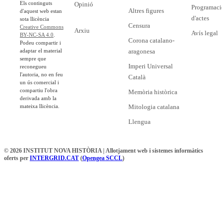
Els continguts
Opinió
Programaci
Altres figures
d'aquest web estan
d'actes
sota llicència
Censura
Creative Commons
Arxiu
Avís legal
BY-NC-SA 4.0
.
Corona catalano-
Podeu compartir i
adaptar el material
aragonesa
sempre que
Imperi Universal
reconegueu
l'autoria, no en feu
Català
un ús comercial i
compartiu l'obra
Memòria històrica
derivada amb la
mateixa llicència.
Mitologia catalana
Llengua
© 2026 INSTITUT NOVA HISTÒRIA | Allotjament web i sistemes informàtics
oferts per
INTERGRID.CAT
(
Opengea SCCL
)