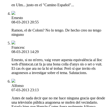
en Ulm... justo en el "Camino Español"...
Ernesto
08-03-2013 20:55
Ramon, el de Colom? No lo tengo. De hecho creo no tengo
ninguno
Francesc
08-03-2013 14:29
Ernesto, si no m'erro, vaig veure aquesta equivalència al lloc
web d'histocat.cat fa ja una bona colla d'anys sis o set o vuit.
El cas és que ara no la hi sé trobar. Però sí que invito els
aragonesos a investigar sobre el tema. Salutacions.
Alfonso
07-03-2013 23:13
Antes de nada decir que no me hace ninguna gracia que desde
una televisión pública aragonesa se mofen del vecindario.
Estaría bien que Hernán Cortes fuera realmente Alfonso