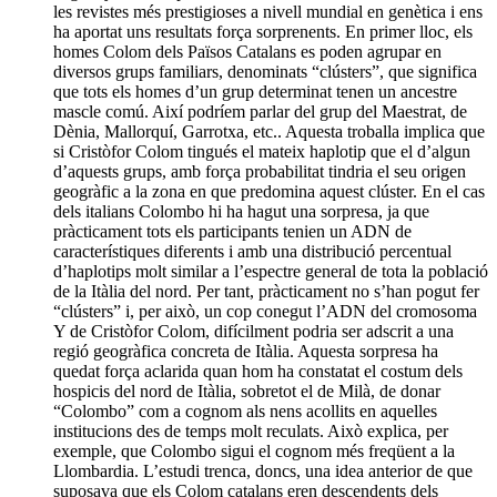
les revistes més prestigioses a nivell mundial en genètica i ens
ha aportat uns resultats força sorprenents. En primer lloc, els
homes Colom dels Països Catalans es poden agrupar en
diversos grups familiars, denominats “clústers”, que significa
que tots els homes d’un grup determinat tenen un ancestre
mascle comú. Així podríem parlar del grup del Maestrat, de
Dènia, Mallorquí, Garrotxa, etc.. Aquesta troballa implica que
si Cristòfor Colom tingués el mateix haplotip que el d’algun
d’aquests grups, amb força probabilitat tindria el seu origen
geogràfic a la zona en que predomina aquest clúster. En el cas
dels italians Colombo hi ha hagut una sorpresa, ja que
pràcticament tots els participants tenien un ADN de
característiques diferents i amb una distribució percentual
d’haplotips molt similar a l’espectre general de tota la població
de la Itàlia del nord. Per tant, pràcticament no s’han pogut fer
“clústers” i, per això, un cop conegut l’ADN del cromosoma
Y de Cristòfor Colom, difícilment podria ser adscrit a una
regió geogràfica concreta de Itàlia. Aquesta sorpresa ha
quedat força aclarida quan hom ha constatat el costum dels
hospicis del nord de Itàlia, sobretot el de Milà, de donar
“Colombo” com a cognom als nens acollits en aquelles
institucions des de temps molt reculats. Això explica, per
exemple, que Colombo sigui el cognom més freqüent a la
Llombardia. L’estudi trenca, doncs, una idea anterior de que
suposava que els Colom catalans eren descendents dels