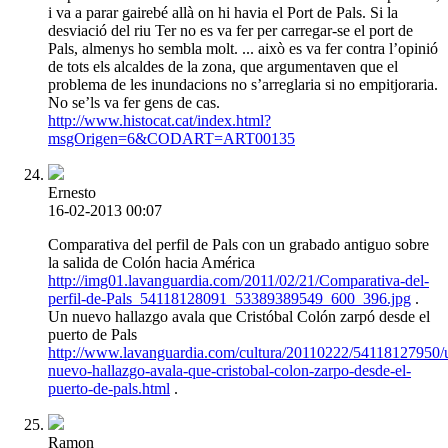
i va a parar gairebé allà on hi havia el Port de Pals. Si la
desviació del riu Ter no es va fer per carregar-se el port de
Pals, almenys ho sembla molt. ... això es va fer contra l’opinió
de tots els alcaldes de la zona, que argumentaven que el
problema de les inundacions no s’arreglaria si no empitjoraria.
No se’ls va fer gens de cas.
http://www.histocat.cat/index.html?
msgOrigen=6&CODART=ART00135
Ernesto
16-02-2013 00:07
Comparativa del perfil de Pals con un grabado antiguo sobre
la salida de Colón hacia América
http://img01.lavanguardia.com/2011/02/21/Comparativa-del-
perfil-de-Pals_54118128091_53389389549_600_396.jpg
.
Un nuevo hallazgo avala que Cristóbal Colón zarpó desde el
puerto de Pals
http://www.lavanguardia.com/cultura/20110222/54118127950/
nuevo-hallazgo-avala-que-cristobal-colon-zarpo-desde-el-
puerto-de-pals.html
.
Ramon