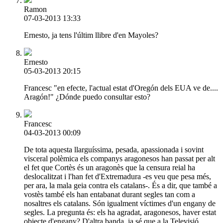
Ramon
07-03-2013 13:33
Ernesto, ja tens l'últim llibre d'en Mayoles?
Ernesto
05-03-2013 20:15
Francesc "en efecte, l'actual estat d'Oregón dels EUA ve de....
Aragón!" ¿Dónde puedo consultar esto?
Francesc
04-03-2013 00:09
De tota aquesta llarguíssima, pesada, apassionada i sovint
visceral polèmica els companys aragonesos han passat per alt
el fet que Cortès és un aragonès que la censura reial ha
deslocalitzat i l'han fet d'Extremadura -es veu que pesa més,
per ara, la mala geia contra els catalans-. És a dir, que també a
vostès també els han entabanat durant segles tan com a
nosaltres els catalans. Són igualment víctimes d'un engany de
segles. La pregunta és: els ha agradat, aragonesos, haver estat
objecte d'engany? D'altra banda, ja sé que a la Televisió