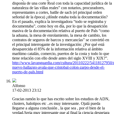
disponía de una corte Real con toda la capacidad jurídica de la
naturaleza de las villas reales” con notarios, procuradores,
representantes a cortes, batlle de sach (el principal orden
señorial de la época) ¿dónde estaba toda la documentación?
En el pasado, explica la investigadora “todo se registraba y
documentaba”, como hoy en día, por lo que la desaparición
masiva de la documentación relativa al puerto de Pals “como
la aduana, la mesa de enrolamiento, la mesa de cambio, los
contratos de seguros de barcos y mercancías” se convirtió en
el principal interrogante de la investigación: ¿Por qué está
desaparecida el 85% de la información relativa al ámbito
marítimo catalán, comercio, puertos de la costa y todo lo que
tiene relación con ello desde antes del siglo XVIII y XIX?”.
http://www.lavanguardia.com/cultura/20110222/54118127950/
nuevo-hallazgo-avala-que-cristobal-colon-zarpo-desde-el-
puerto-de-pals.html
Alfonso
17-02-2013 23:12
Gracias ramón lo que has escrito sobre los estudios de ADN,
clusters, halotipos etc ..es muy interesante. Ojalá pueda
llegarse a alguna conclusión , la que sea , por el bien de la
verdad.Seria muy interesante que al final la ciencia despejara