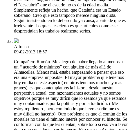
el "descubrir" que el escudo no es de la edad media.
Simplemente refleja un hecho, que Cataluña era un Estado
soberano. Creo que esto tampoco merece ninguna duda.
Seguir insistiendo en lo del escudo ya cansa, aparte de que es
irrelevante. Lo que sí es cierto es que artículos como este
desprestigian los trabajos realmente serios.
Alfonso
09-02-2013 18:57
Compañero Ramón. Me alegro de haber llegado al menos a
un “ acuerdo de mínimos” con alguien de más allá de
Almacelles. Menos mal, estaba empezando a pensar que eso
era una empresa imposible. El mayor problema que tenemos
hoy en día en este aspecto( en otros tenemos muchos y mas
graves), es que contemplamos la historia desde nuestra
perspectiva actual, con razonamientos actuales y no somos
objetivos porque es muy difícil que lo seamos ya que estamos
muy contaminados por la política y por la tradición. ( Me
estoy repitiendo , pero con todo lo que llevo escrito me es
muy difícil no hacerlo). Otro problema es que el común de los
mortales no tiene el mínimo interés por conocer su historia. Se
conforman con lo que les cuentan, sobre todo si eso va a favor
de lo que consideran, sus intereses. Eso pasa en Aragón , pasa