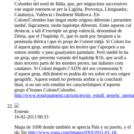
Colombo del nord de Itàlia, que, per migracions successives
van seguir estenent-se per la Ligúria, Provença, Llenguadoc,
Catalunya, València i finalment Mallorca. Els
Colom/Colombo han tingut molts orígens diferents i presenten
també, lògicament, molts haplotips diferents. Entre aquests cal
destacar, a tall d’exemple un grup valencià, denominat de
Dènia, que té l’haplotip J1, que és molt poc freqüent a la
península ibèrica i que és propi de l’orient mitjà. Si Colom fos
d’aquest grup, semblaria que les teories que l’apropen a un
entorn semític o jueu guanyarien partidaris. Però també hi ha
un grup, que presenta variants del haplotip R1b, que acull a
dues terceres parts de les mostres preses, tan italianes com
catalanes. Si Colom tingués l’ADN del seu cromosoma Y
d’aquest grup, difícilment es podria dir res sobre el seu origen
geogràfic. Aquest estudi no pretenia arribar a la conclusió
final, si no tan sols estudiar les característiques d’aquests
grups d’homes Colom/Colombo.
http://www.reagrupament.cat/noticies/un_estudi_genetic_ap
Ernesto
16-02-2013 00:33
Mapa de 1698 donde también se aprecia Pals y su puerto, y el
río Ter
http://www.zonu.com/images/0X0/2011-01-18-