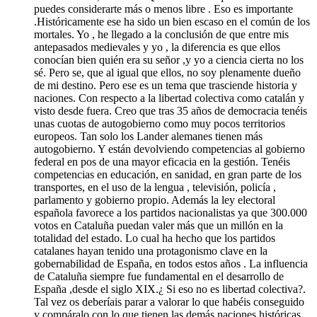
puedes considerarte más o menos libre . Eso es importante
.Históricamente ese ha sido un bien escaso en el común de los
mortales. Yo , he llegado a la conclusión de que entre mis
antepasados medievales y yo , la diferencia es que ellos
conocían bien quién era su señor ,y yo a ciencia cierta no los
sé. Pero se, que al igual que ellos, no soy plenamente dueño
de mi destino. Pero ese es un tema que trasciende historia y
naciones. Con respecto a la libertad colectiva como catalán y
visto desde fuera. Creo que tras 35 años de democracia tenéis
unas cuotas de autogobierno como muy pocos territorios
europeos. Tan solo los Lander alemanes tienen más
autogobierno. Y están devolviendo competencias al gobierno
federal en pos de una mayor eficacia en la gestión. Tenéis
competencias en educación, en sanidad, en gran parte de los
transportes, en el uso de la lengua , televisión, policía ,
parlamento y gobierno propio. Además la ley electoral
española favorece a los partidos nacionalistas ya que 300.000
votos en Cataluña puedan valer más que un millón en la
totalidad del estado. Lo cual ha hecho que los partidos
catalanes hayan tenido una protagonismo clave en la
gobernabilidad de España, en todos estos años . La influencia
de Cataluña siempre fue fundamental en el desarrollo de
España ,desde el siglo XIX.¿ Si eso no es libertad colectiva?.
Tal vez os deberíais parar a valorar lo que habéis conseguido
y compáralo con lo que tienen las demás naciones históricas