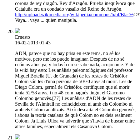
corona de rey dragón. Rey d'Aragón. Prueba inequívoca que
Cataluña era un condado vasallo del Reino de Aragón.
http://upload.wikimedia.org/wikipedia/commons/b/bf/Blas%
C3
Vaya... vaya ... quien manipula.
Ernesto
16-02-2013 01:43
ADN, parece que no hay prisa en este tema, no sé los
motivos, pero me los puedo imaginar. Después de no sé
cuántos años ya, y todavía no se sabe nada, acojonante. Y de
la wiki hay esto: Les anàlisis paleontològiques del professor
Miguel Botella (U. de Granada) de les restes de Cristòfor
Colom són les d'una persona de 50/70 anys al morir. Les de
Diego Colom, germà de Cristòfor, certifiquen que al morir
tenia 52/58 anys, i no 48 com hagués tingut el Giacomo
Colombo genovès.[77] Les anàlisis d'ADN de les restes de
Sevilla de l'Almirall no coincideixen ni amb els Colombo ni
amb els Colom analitzats. Això descarta el Colombo genovès,
i abona la teoria catalana de què Colom no es deia realment
Colom. Ja Lluis Ulloa va advertir que s'havia de buscar entre
altres famílies, especialment els Casanova Colom.