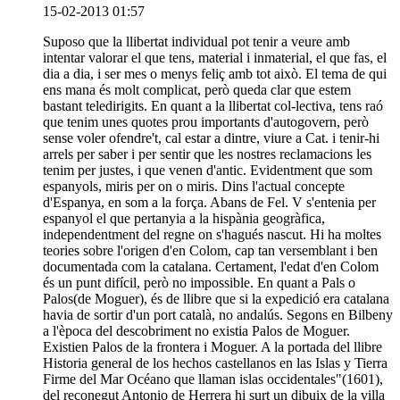
15-02-2013 01:57
Suposo que la llibertat individual pot tenir a veure amb
intentar valorar el que tens, material i inmaterial, el que fas, el
dia a dia, i ser mes o menys feliç amb tot això. El tema de qui
ens mana és molt complicat, però queda clar que estem
bastant teledirigits. En quant a la llibertat col-lectiva, tens raó
que tenim unes quotes prou importants d'autogovern, però
sense voler ofendre't, cal estar a dintre, viure a Cat. i tenir-hi
arrels per saber i per sentir que les nostres reclamacions les
tenim per justes, i que venen d'antic. Evidentment que som
espanyols, miris per on o miris. Dins l'actual concepte
d'Espanya, en som a la força. Abans de Fel. V s'entenia per
espanyol el que pertanyia a la hispània geogràfica,
independentment del regne on s'hagués nascut. Hi ha moltes
teories sobre l'origen d'en Colom, cap tan versemblant i ben
documentada com la catalana. Certament, l'edat d'en Colom
és un punt difícil, però no impossible. En quant a Pals o
Palos(de Moguer), és de llibre que si la expedició era catalana
havia de sortir d'un port català, no andalús. Segons en Bilbeny
a l'època del descobriment no existia Palos de Moguer.
Existien Palos de la frontera i Moguer. A la portada del llibre
Historia general de los hechos castellanos en las Islas y Tierra
Firme del Mar Océano que llaman islas occidentales"(1601),
del reconegut Antonio de Herrera hi surt un dibuix de la villa