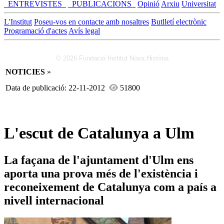
_ENTREVISTES_
_PUBLICACIONS_
Opinió
Arxiu
Universitat
L'Institut
Poseu-vos en contacte amb nosaltres
Butlletí electrònic
Programació d'actes
Avís legal
© 2026 Fundació Institut Nova Història
NOTICIES
»
Data de publicació: 22-11-2012
51800
L'escut de Catalunya a Ulm
La façana de l'ajuntament d'Ulm ens
aporta una prova més de l'existència i
reconeixement de Catalunya com a país a
nivell internacional