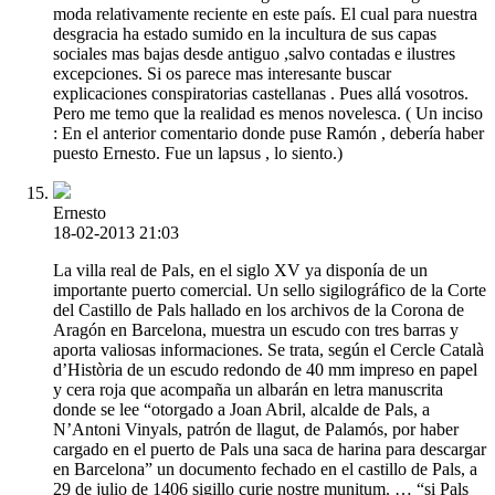
moda relativamente reciente en este país. El cual para nuestra
desgracia ha estado sumido en la incultura de sus capas
sociales mas bajas desde antiguo ,salvo contadas e ilustres
excepciones. Si os parece mas interesante buscar
explicaciones conspiratorias castellanas . Pues allá vosotros.
Pero me temo que la realidad es menos novelesca. ( Un inciso
: En el anterior comentario donde puse Ramón , debería haber
puesto Ernesto. Fue un lapsus , lo siento.)
Ernesto
18-02-2013 21:03
La villa real de Pals, en el siglo XV ya disponía de un
importante puerto comercial. Un sello sigilográfico de la Corte
del Castillo de Pals hallado en los archivos de la Corona de
Aragón en Barcelona, muestra un escudo con tres barras y
aporta valiosas informaciones. Se trata, según el Cercle Català
d’Història de un escudo redondo de 40 mm impreso en papel
y cera roja que acompaña un albarán en letra manuscrita
donde se lee “otorgado a Joan Abril, alcalde de Pals, a
N’Antoni Vinyals, patrón de llagut, de Palamós, por haber
cargado en el puerto de Pals una saca de harina para descargar
en Barcelona” un documento fechado en el castillo de Pals, a
29 de julio de 1406 sigillo curie nostre munitum. … “si Pals