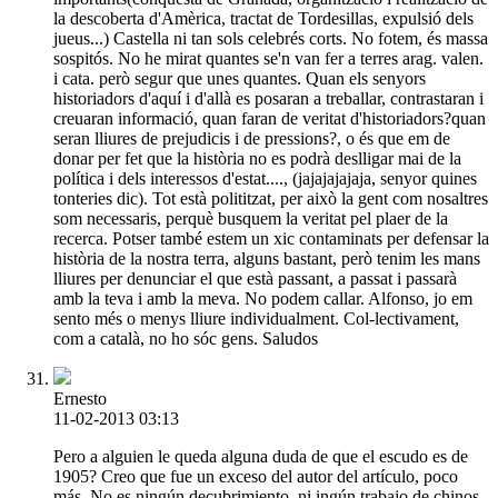
la descoberta d'Amèrica, tractat de Tordesillas, expulsió dels
jueus...) Castella ni tan sols celebrés corts. No fotem, és massa
sospitós. No he mirat quantes se'n van fer a terres arag. valen.
i cata. però segur que unes quantes. Quan els senyors
historiadors d'aquí i d'allà es posaran a treballar, contrastaran i
creuaran informació, quan faran de veritat d'historiadors?quan
seran lliures de prejudicis i de pressions?, o és que em de
donar per fet que la història no es podrà deslligar mai de la
política i dels interessos d'estat...., (jajajajajaja, senyor quines
tonteries dic). Tot està polititzat, per això la gent com nosaltres
som necessaris, perquè busquem la veritat pel plaer de la
recerca. Potser també estem un xic contaminats per defensar la
història de la nostra terra, alguns bastant, però tenim les mans
lliures per denunciar el que està passant, a passat i passarà
amb la teva i amb la meva. No podem callar. Alfonso, jo em
sento més o menys lliure individualment. Col-lectivament,
com a català, no ho sóc gens. Saludos
Ernesto
11-02-2013 03:13
Pero a alguien le queda alguna duda de que el escudo es de
1905? Creo que fue un exceso del autor del artículo, poco
más. No es ningún decubrimiento, ni ingún trabajo de chinos,