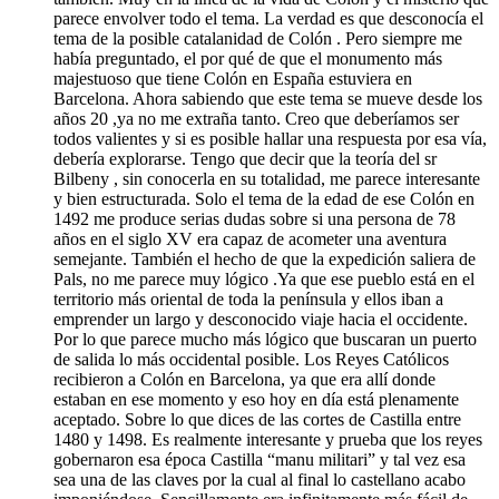
parece envolver todo el tema. La verdad es que desconocía el
tema de la posible catalanidad de Colón . Pero siempre me
había preguntado, el por qué de que el monumento más
majestuoso que tiene Colón en España estuviera en
Barcelona. Ahora sabiendo que este tema se mueve desde los
años 20 ,ya no me extraña tanto. Creo que deberíamos ser
todos valientes y si es posible hallar una respuesta por esa vía,
debería explorarse. Tengo que decir que la teoría del sr
Bilbeny , sin conocerla en su totalidad, me parece interesante
y bien estructurada. Solo el tema de la edad de ese Colón en
1492 me produce serias dudas sobre si una persona de 78
años en el siglo XV era capaz de acometer una aventura
semejante. También el hecho de que la expedición saliera de
Pals, no me parece muy lógico .Ya que ese pueblo está en el
territorio más oriental de toda la península y ellos iban a
emprender un largo y desconocido viaje hacia el occidente.
Por lo que parece mucho más lógico que buscaran un puerto
de salida lo más occidental posible. Los Reyes Católicos
recibieron a Colón en Barcelona, ya que era allí donde
estaban en ese momento y eso hoy en día está plenamente
aceptado. Sobre lo que dices de las cortes de Castilla entre
1480 y 1498. Es realmente interesante y prueba que los reyes
gobernaron esa época Castilla “manu militari” y tal vez esa
sea una de las claves por la cual al final lo castellano acabo