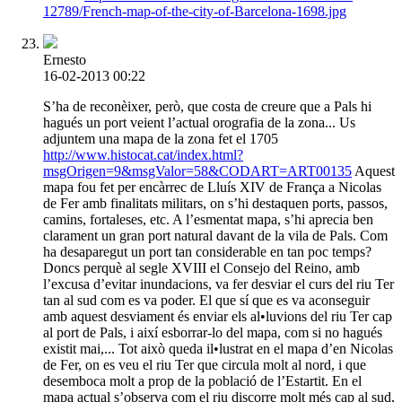
12789/French-map-of-the-city-of-Barcelona-1698.jpg
Ernesto
16-02-2013 00:22
S’ha de reconèixer, però, que costa de creure que a Pals hi
hagués un port veient l’actual orografia de la zona... Us
adjuntem una mapa de la zona fet el 1705
http://www.histocat.cat/index.html?
msgOrigen=9&msgValor=58&CODART=ART00135
Aquest
mapa fou fet per encàrrec de Lluís XIV de França a Nicolas
de Fer amb finalitats militars, on s’hi destaquen ports, passos,
camins, fortaleses, etc. A l’esmentat mapa, s’hi aprecia ben
clarament un gran port natural davant de la vila de Pals. Com
ha desaparegut un port tan considerable en tan poc temps?
Doncs perquè al segle XVIII el Consejo del Reino, amb
l’excusa d’evitar inundacions, va fer desviar el curs del riu Ter
tan al sud com es va poder. El que sí que es va aconseguir
amb aquest desviament és enviar els al•luvions del riu Ter cap
al port de Pals, i així esborrar-lo del mapa, com si no hagués
existit mai,... Tot això queda il•lustrat en el mapa d’en Nicolas
de Fer, on es veu el riu Ter que circula molt al nord, i que
desemboca molt a prop de la població de l’Estartit. En el
mapa actual s’observa com el riu discorre molt més cap al sud,