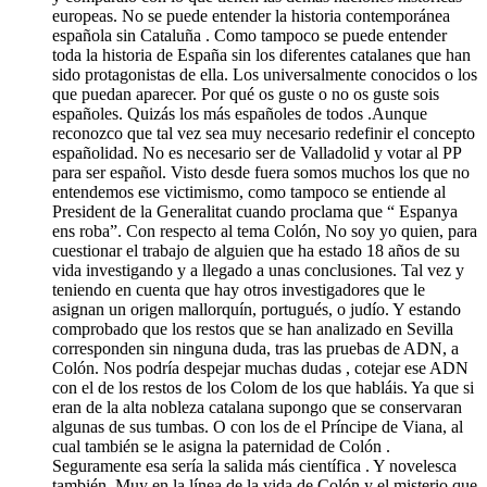
europeas. No se puede entender la historia contemporánea
española sin Cataluña . Como tampoco se puede entender
toda la historia de España sin los diferentes catalanes que han
sido protagonistas de ella. Los universalmente conocidos o los
que puedan aparecer. Por qué os guste o no os guste sois
españoles. Quizás los más españoles de todos .Aunque
reconozco que tal vez sea muy necesario redefinir el concepto
españolidad. No es necesario ser de Valladolid y votar al PP
para ser español. Visto desde fuera somos muchos los que no
entendemos ese victimismo, como tampoco se entiende al
President de la Generalitat cuando proclama que “ Espanya
ens roba”. Con respecto al tema Colón, No soy yo quien, para
cuestionar el trabajo de alguien que ha estado 18 años de su
vida investigando y a llegado a unas conclusiones. Tal vez y
teniendo en cuenta que hay otros investigadores que le
asignan un origen mallorquín, portugués, o judío. Y estando
comprobado que los restos que se han analizado en Sevilla
corresponden sin ninguna duda, tras las pruebas de ADN, a
Colón. Nos podría despejar muchas dudas , cotejar ese ADN
con el de los restos de los Colom de los que habláis. Ya que si
eran de la alta nobleza catalana supongo que se conservaran
algunas de sus tumbas. O con los de el Príncipe de Viana, al
cual también se le asigna la paternidad de Colón .
Seguramente esa sería la salida más científica . Y novelesca
también. Muy en la línea de la vida de Colón y el misterio que