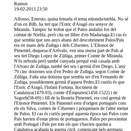
Ramon
19-02-2013 23:50
Alfonso, Ernesto, quina feinada el tema miranda/niebla. No sé
d'on en Bilb. ha tret que l'Enric d'Aragó era senyor de
Miranda. Tampoc he trobat que el Palos andalús fos del
comtat de Niebla, però cita un llibre d'en Madariaga.El cas és
que sembla que uns anys abans del descobriment Palos/Pals
era en mans dels Zuñiga i dels Cifuentes. L'Elionor de
Pimentel, duquesa d'Arévalo, ven una sisena part de Pals al
seu tiet Diego Lopez de Zúñiga, primer Comte de Miranda.
N'és neboda però també cunyada perquè està casada amb
l'Alvaro de Zuñiga, també tiet seu i germà d'en Diego. L'any
79 cinc dotzenes son d'en Pedro de Zuñiga, segon Comte de
Zúñiga. Falta una dotzena que sembla ser d'en Fernando de
Zuñiga, possiblement germà d'aquest Pedro.El curiós és que
l'Enric d'Aragó, l'Infant Fortuna, lloctinent de
Catalunya(1479-93), comte d'Émpuries(1458-1522) i de
Sogorb(58-69) i fill de la Beatriu Pimentel, era cosí germà de
l'Elionor Pimentel. Els Pimentel eren d'orígen portuguès com
els els Silva, comtes de Cifuentes i priopietaris de l'altre meitat
de Palos. El cas és curiós perquè aquesta època tan Palos com
Pals havien d'estar plens de portuguesos. Palos per proximitat
amb Portugal i Pals per tots els que s'havien quedat a
Catalunya acabada la guerra civil, començant pels germans