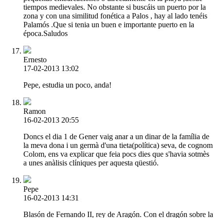
tiempos medievales. No obstante si buscáis un puerto por la
zona y con una similitud fonética a Palos , hay al lado tenéis
Palamós .Que si tenia un buen e importante puerto en la
época.Saludos
Ernesto
17-02-2013 13:02
Pepe, estudia un poco, anda!
Ramon
16-02-2013 20:55
Doncs el dia 1 de Gener vaig anar a un dinar de la família de
la meva dona i un germà d'una tieta(política) seva, de cognom
Colom, ens va explicar que feia pocs dies que s'havia sotmès
a unes anàlisis clíniques per aquesta qüestió.
Pepe
16-02-2013 14:31
Blasón de Fernando II, rey de Aragón. Con el dragón sobre la