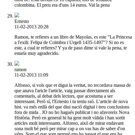
colombina. El preu era d'uns 14 euros. Val la pena
Ernesto
11-02-2013 20:28
Ramon, te refieres a un libro de Mayolas, es este "La Princesa
a l'exili: Felipa de Coïmbra i Urgell 1435-1497"? Si no es
este, a cual te refieres? Y ya de paso dime si vale la pena, te
estaría muy agradecido.
ramon
11-02-2013 11:09
Alfonso, si vols que et digui la veritat, no recordava massa de
que anava l'aricle l'article, vaig passar directament als
comentaris, al debat dels lectors, que acostuma a ser
interessant. Però sí, l'Ernesto i tu teniu raó. L'article de nova
hist. va més enllà del que diui nació digital i treu conclusions
fora de mida . JO no ho hagués publicat i no afavoreix Nova
Història. Però en general hi ha gent molt vàlida i han sortit
articles molt interessants. Alfonso, això de mirar endavant
sona molt bé però per mirar cap a on vas has de saber d'on
véns. Som el que som perquè ens ha passat el que ens ha