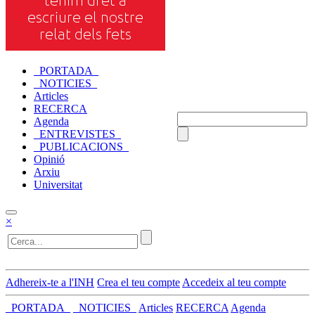
_PORTADA_
_NOTICIES_
Articles
RECERCA
Agenda
_ENTREVISTES_
_PUBLICACIONS_
Opinió
Arxiu
Universitat
×
Adhereix-te a l'INH
Crea el teu compte
Accedeix al teu compte
_PORTADA_
_NOTICIES_
Articles
RECERCA
Agenda