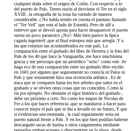
cualquier duda sobre el origen de Colón. Con respecto a lo
del puerto de Pals. Tienes razón al desviarse el Ter en el siglo
XVIII , la ortografía de la zona ha variado de manera
considerable. ( No había tenido en cuenta el pantano llamado
el "Ter Vell" que esta al lado de Estartit). Pero de allí a
entrever que se desvió aposta para hacer desaparecer el puerto
suena un poco paranoico ¿No?. Más bien parece la típica
cagada ingenieril ,que al final estropea más que arregla .Y a
las que estamos tan acostumbrados en este país. La
comparación entre el grabado del libro de Herrera y la foto del
Pals de los 40 que hace la Vanguardia ,me hace muchísima
gracia y me preocupa que un periódico "serio" como este .Se
haga eco de una comparación entre un grabado libro escrito
en 1601 por alguien que seguramente no conocía ni Palos ni
Pals y que seuramente hizo una recreación artística . Es de
traca que se comparen hasta los tres arboles que salen en el
grabado y se obvien otras cosas que no coinciden. Como la
ria por ejemplo. No obstante el rigor histórico del grabado ,
debe ser próximo a cero. No como los mapas de Nicolas de
Fer a los que haces referencia ,que se mandaron a hacer para
conocer mejor el país que se iba a invadir en un futuro,.Y que
si evidencian una ensenada , la cual seguramente seria un
puerto natural frente a Pals .Y en los que bien podrían haberse
descargado sacas de harina u otros cargamentos mediante
pequeñas embarcaciones o directamente en la playa ,desde