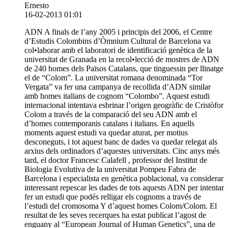
Ernesto
16-02-2013 01:01
ADN A finals de l’any 2005 i principis del 2006, el Centre
d’Estudis Colombins d’Òmnium Cultural de Barcelona va
col•laborar amb el laboratori de identificació genètica de la
universitat de Granada en la recol•lecció de mostres de ADN
de 240 homes dels Països Catalans, que tinguessin per llinatge
el de “Colom”. La universitat romana denominada “Tor
Vergata” va fer una campanya de recollida d’ADN similar
amb homes italians de cognom “Colombo”. Aquest estudi
internacional intentava esbrinar l’origen geogràfic de Cristòfor
Colom a través de la comparació del seu ADN amb el
d’homes contemporanis catalans i italians. En aquells
moments aquest estudi va quedar aturat, per motius
desconeguts, i tot aquest banc de dades va quedar relegat als
arxius dels ordinadors d’aquestes universitats. Cinc anys més
tard, el doctor Francesc Calafell , professor del Institut de
Biologia Evolutiva de la universitat Pompeu Fabra de
Barcelona i especialista en genètica poblacional, va considerar
interessant repescar les dades de tots aquests ADN per intentar
fer un estudi que podés relligar els cognoms a través de
l’estudi del cromosoma Y d’aquest homes Colom/Colom. El
resultat de les seves recerques ha estat publicat l’agost de
enguany al “European Journal of Human Genetics”, una de