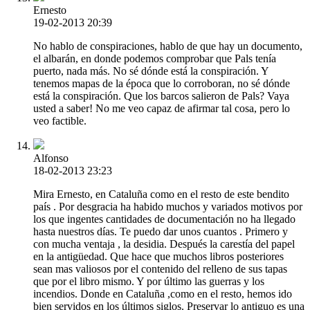
Ernesto
19-02-2013 20:39
No hablo de conspiraciones, hablo de que hay un documento,
el albarán, en donde podemos comprobar que Pals tenía
puerto, nada más. No sé dónde está la conspiración. Y
tenemos mapas de la época que lo corroboran, no sé dónde
está la conspiración. Que los barcos salieron de Pals? Vaya
usted a saber! No me veo capaz de afirmar tal cosa, pero lo
veo factible.
Alfonso
18-02-2013 23:23
Mira Ernesto, en Cataluña como en el resto de este bendito
país . Por desgracia ha habido muchos y variados motivos por
los que ingentes cantidades de documentación no ha llegado
hasta nuestros días. Te puedo dar unos cuantos . Primero y
con mucha ventaja , la desidia. Después la carestía del papel
en la antigüedad. Que hace que muchos libros posteriores
sean mas valiosos por el contenido del relleno de sus tapas
que por el libro mismo. Y por último las guerras y los
incendios. Donde en Cataluña ,como en el resto, hemos ido
bien servidos en los últimos siglos. Preservar lo antiguo es una