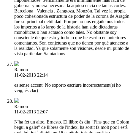
imponiéndose. Sencillamente era infinitamente más fácil de
gobernar y no era necesaria la aquiescencia de tantas cortes:
Barcelona , Valencia , Zaragoza, Monzón. Tal vez la propia
poco cohesionada estructura de poder de la corona de Aragón
fue su principal debilidad. Porque no nos engañemos todos
los imperios a lo largo de la historia han sido dictaduras
monolíticas o han actuado como tales. No obstante soy
consciente de que esto y todo lo que he escrito en anteriores
comentarios. Son conjeturas que no tienen por qué atenerse a
la realidad. Ya que solamente son visiones, desde mi punto de
vista particular. Salutacions
Ramon
11-02-2013 22:14
es sense accent. No soporto escriure incorrectament(si ho
veig, és clar)
Ramon
11-02-2013 22:07
N'ha fet un altre, Ernesto. El llibre és diu "Fins que en Colom
begui a galet" de llibres de l'index, ha sortit fa molt poc i està
molt bé. Està dividit en 18 capítols, tots de temàtica