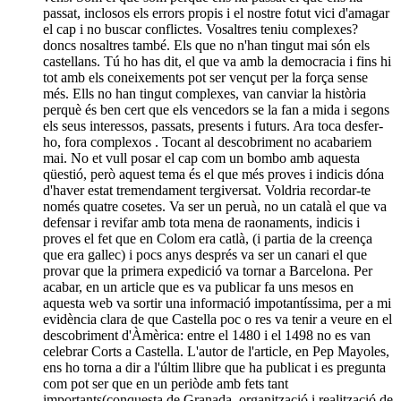
passat, inclosos els errors propis i el nostre fotut vici d'amagar
el cap i no buscar conflictes. Vosaltres teniu complexes?
doncs nosaltres també. Els que no n'han tingut mai són els
castellans. Tú ho has dit, el que va amb la democracia i fins hi
tot amb els coneixements pot ser vençut per la força sense
més. Ells no han tingut complexes, van canviar la història
perquè és ben cert que els vencedors se la fan a mida i segons
els seus interessos, passats, presents i futurs. Ara toca desfer-
ho, fora complexos . Tocant al descobriment no acabariem
mai. No et vull posar el cap com un bombo amb aquesta
qüestió, però aquest tema és el que més proves i indicis dóna
d'haver estat tremendament tergiversat. Voldria recordar-te
només quatre cosetes. Va ser un peruà, no un català el que va
defensar i revifar amb tota mena de raonaments, indicis i
proves el fet que en Colom era catlà, (i partia de la creença
que era gallec) i pocs anys després va ser un canari el que
provar que la primera expedició va tornar a Barcelona. Per
acabar, en un article que es va publicar fa uns mesos en
aquesta web va sortir una informació impotantíssima, per a mi
evidència clara de que Castella poc o res va tenir a veure en el
descobriment d'Àmèrica: entre el 1480 i el 1498 no es van
celebrar Corts a Castella. L'autor de l'article, en Pep Mayoles,
ens ho torna a dir a l'últim llibre que ha publicat i es pregunta
com pot ser que en un periòde amb fets tant
importants(conquesta de Granada, organització i realització de