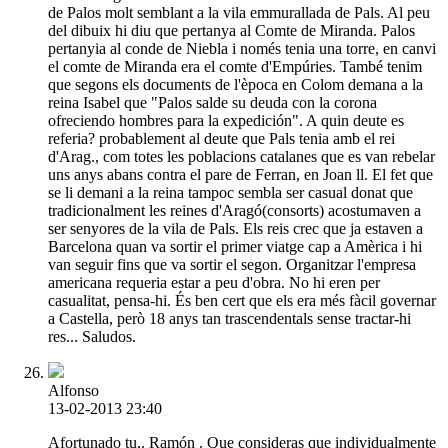
de Palos molt semblant a la vila emmurallada de Pals. Al peu
del dibuix hi diu que pertanya al Comte de Miranda. Palos
pertanyia al conde de Niebla i només tenia una torre, en canvi
el comte de Miranda era el comte d'Empúries. També tenim
que segons els documents de l'època en Colom demana a la
reina Isabel que "Palos salde su deuda con la corona
ofreciendo hombres para la expedición". A quin deute es
referia? probablement al deute que Pals tenia amb el rei
d'Arag., com totes les poblacions catalanes que es van rebelar
uns anys abans contra el pare de Ferran, en Joan ll. El fet que
se li demani a la reina tampoc sembla ser casual donat que
tradicionalment les reines d'Aragó(consorts) acostumaven a
ser senyores de la vila de Pals. Els reis crec que ja estaven a
Barcelona quan va sortir el primer viatge cap a Amèrica i hi
van seguir fins que va sortir el segon. Organitzar l'empresa
americana requeria estar a peu d'obra. No hi eren per
casualitat, pensa-hi. És ben cert que els era més fàcil governar
a Castella, però 18 anys tan trascendentals sense tractar-hi
res... Saludos.
Alfonso
13-02-2013 23:40
Afortunado tu,. Ramón . Que consideras que individualmente