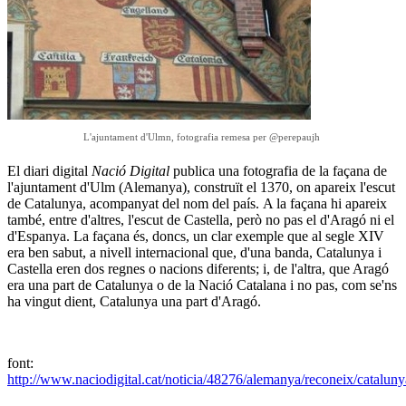
L'ajuntament d'Ulmn, fotografia remesa per @perepaujh
El diari digital
Nació Digital
publica una fotografia de la façana de
l'ajuntament d'Ulm (Alemanya), construït el 1370, on apareix l'escut
de Catalunya, acompanyat del nom del país. A la façana hi apareix
també, entre d'altres, l'escut de Castella, però no pas el d'Aragó ni el
d'Espanya. La façana és, doncs, un clar exemple que al segle XIV
era ben sabut, a nivell internacional que, d'una banda, Catalunya i
Castella eren dos regnes o nacions diferents; i, de l'altra, que Aragó
era una part de Catalunya o de la Nació Catalana i no pas, com se'ns
ha vingut dient, Catalunya una part d'Aragó.
font:
http://www.naciodigital.cat/noticia/48276/alemanya/reconeix/cataluny