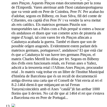
anes Pinçon. Aquests Pinçon estan documentats per la zona
de l'Empordà. Varen aterrissar amb l'host catalanoportuguesa
que va venir amb en Pere de Coimbra, Pere lV. Per acabar-ho
d'adobar, segons en Bilbeny, en Joan Silva, fill del comte de
Cifuentes, era capità d'en Pere lV i va vendre la seva meitat
als reis catòlics. Els mateixos germans Pinzón son
transportables tan a Palos com a Pals perquè si entres a buscar
els andalusos et diuen que van cometre actes de pirateria als
regne d'Aragó, tal com varen fer els Pinçon afincats a
Catalunya acabada la guerra. També et diuen que son de
possible orígen aragonès. Evidentment estem parlant dels
mateixos germans, portuguesos?, andalusos? El que està clar
és que a Catalunya hi van haver tres germans Pinçon, el
mateix Charles Merrill ho dóna per fet. Segons en Bilbeny
dos d'ells eren funcionaris reials, en Ferran anes o Yañez,
adscrit a la tresoreria reial i l'Alfons Anes Pinçon, procurador
reial . Jo mateix vaig trobar en un llibre de l'Institut Municipal
d'història de Barcelona que és un recull de documentació
antiga diversa una carta que el Consell de Vint envia al rei el
8-2-1464 dient-li que mitjançant un tal Ferran
Yanyes(coincideix amb el Anes "català")li fan arribar 1000
florins que li devien. No cal dir que al 1464 el rei que s'estava
a Barcelona era en Pere de Portugal...