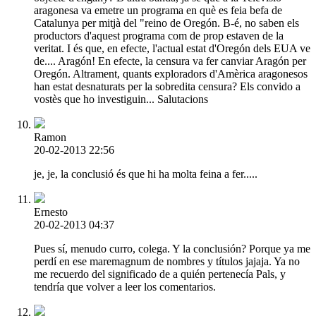
aragonesa va emetre un programa en què es feia befa de
Catalunya per mitjà del "reino de Oregón. B-é, no saben els
productors d'aquest programa com de prop estaven de la
veritat. I és que, en efecte, l'actual estat d'Oregón dels EUA ve
de.... Aragón! En efecte, la censura va fer canviar Aragón per
Oregón. Altrament, quants exploradors d'Amèrica aragonesos
han estat desnaturats per la sobredita censura? Els convido a
vostès que ho investiguin... Salutacions
Ramon
20-02-2013 22:56
je, je, la conclusió és que hi ha molta feina a fer.....
Ernesto
20-02-2013 04:37
Pues sí, menudo curro, colega. Y la conclusión? Porque ya me
perdí en ese maremagnum de nombres y títulos jajaja. Ya no
me recuerdo del significado de a quién pertenecía Pals, y
tendría que volver a leer los comentarios.