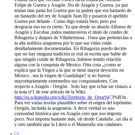
Felipe de Gurrea y Aragón .No de Aragón y Gurrea, ya que
tenían mas pasta los Gurrea que su padre( que era bastardo de
un bastardo del rey de Aragón Juan II) y pasaron el apellido
Gurrea por delante . Como digo estaría bien, pero por
desgracia eso no es cierto. Ya que desde su abuelo Alfonso de
Aragón y Escobar ,todos mantuvieron el titulo de condes de
Ribagorza y duques de Villahermosa . Osea que pertenecían a
la alta nobleza aragonesa por lo que sus vidas están
detalladamente documentadas. En Ribagorza puedo decirte
que no hay ninguna tradición ni oral ni escrita que hable de
que ningún conde de Ribagorza ,hubiese tenido relación
alguna con la conquista de Mexico. Otra cosa ,¿como se
explica que la Virgen a la que se tiene mayor devoción en
Mexico , sea la virgen de Guadalupe? si no fueron
mayoritariamente extremeños sus conquistadores. Con
respecto a Aragón - Oregón . Solo hay que echar un vistazo a
la nota nº1 de este articulo de la Wiki:
http://es.wikipedia.org/wiki/Territorio_de_Oreg%
C3%B3n .
Para ver varias teorías plausibles sobre el origen del topónimo
Oregón, incluida la aragonesa. A decir verdad es una
curiosidad histórica que en Aragón creo que nos importa
poco. Nos importa bastante más, oír desde Cataluña , un dia si
y otro también que la Litera o el Matarraña son catalanes.