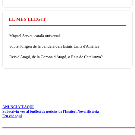
EL MÉS LLEGIT
Miquel Servet, català universal
Sobre l'origen de la bandera dels Estats Units d'Amèrica
Reis d'Aragó, de la Corona d'Aragó, o Reis de Catalunya?
ANUNCIA'T AQUÍ
Subscriviu-vos al butlletí de notícies de l'Institut Nova Història
Feu clic aquí