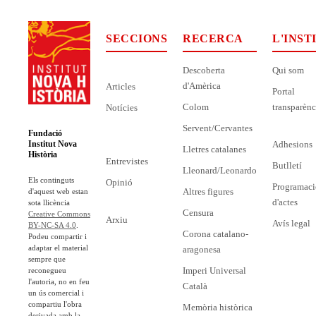
SECCIONS
RECERCA
L'INST
Descoberta
Qui som
d'Amèrica
Articles
Portal
Colom
transparènc
Notícies
Servent/Cervantes
Fundació
Adhesions
Institut Nova
Lletres catalanes
Història
Entrevistes
Butlletí
Lleonard/Leonardo
Els continguts
Opinió
Programaci
Altres figures
d'aquest web estan
d'actes
sota llicència
Censura
Creative Commons
Arxiu
Avís legal
BY-NC-SA 4.0
.
Corona catalano-
Podeu compartir i
adaptar el material
aragonesa
sempre que
Imperi Universal
reconegueu
l'autoria, no en feu
Català
un ús comercial i
compartiu l'obra
Memòria històrica
derivada amb la