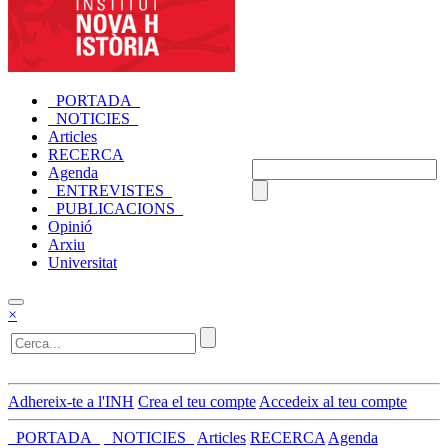
_PORTADA_
_NOTICIES_
Articles
RECERCA
Agenda
_ENTREVISTES_
_PUBLICACIONS_
Opinió
Arxiu
Universitat
×
Adhereix-te a l'INH
Crea el teu compte
Accedeix al teu compte
_PORTADA_
_NOTICIES_
Articles
RECERCA
Agenda