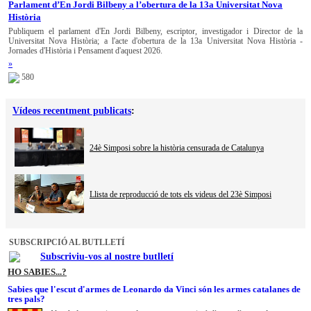
Parlament d’En Jordi Bilbeny a l’obertura de la 13a Universitat Nova
Història
Publiquem el parlament d'En Jordi Bilbeny, escriptor, investigador i Director de la
Universitat Nova Història; a l'acte d'obertura de la 13a Universitat Nova Història -
Jornades d'Història i Pensament d'aquest 2026.
»
580
Vídeos recentment publicats
:
24è Simposi sobre la història censurada de Catalunya
Llista de reproducció de tots els videus del 23è Simposi
SUBSCRIPCIÓ AL BUTLLETÍ
Subscriviu-vos al nostre butlletí
HO SABIES...?
Sabies que l'escut d'armes de Leonardo da Vinci són les armes catalanes de
tres pals?