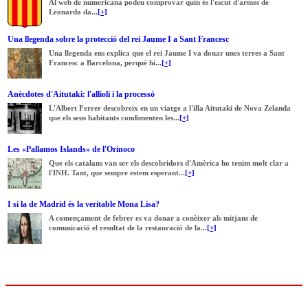
Al web de numericana podeu comprovar quin és l'escut d'armes de
Leonardo da...
[+]
Una llegenda sobre la protecció del rei Jaume I a Sant Francesc
Una llegenda ens explica que el rei Jaume I va donar unes terres a Sant
Francesc a Barcelona, perquè hi...
[+]
Anècdotes d'Aitutaki: l'allioli i la processó
L'Albert Ferrer descobreix en un viatge a l'illa Aitutaki de Nova Zelanda
que els seus habitants condimenten les...
[+]
Les «Pallamos Islands» de l'Orinoco
Que els catalans van ser els descobridors d'Amèrica ho tenim molt clar a
l'INH. Tant, que sempre estem esperant...
[+]
I si la de Madrid és la veritable Mona Lisa?
A començament de febrer es va donar a conèixer als mitjans de
comunicació el resultat de la restauració de la...
[+]