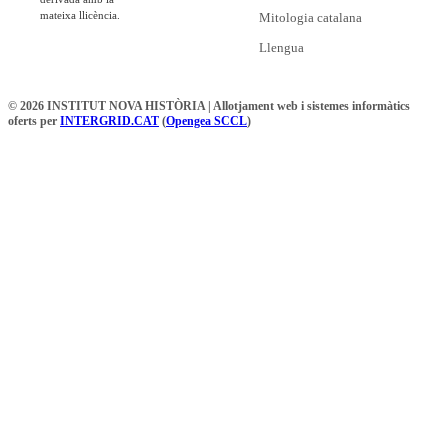
mateixa llicència.
Mitologia catalana
Llengua
© 2026 INSTITUT NOVA HISTÒRIA | Allotjament web i sistemes informàtics
oferts per
INTERGRID.CAT
(
Opengea SCCL
)