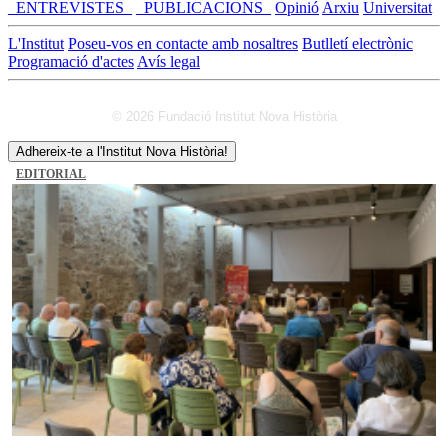
_ENTREVISTES_
_PUBLICACIONS_
Opinió
Arxiu
Universitat
L'Institut
Poseu-vos en contacte amb nosaltres
Butlletí electrònic
Programació d'actes
Avís legal
© 2026 Fundació Institut Nova Història
Adhereix-te a l'Institut Nova Història!
EDITORIAL