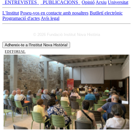
_ENTREVISTES_
_PUBLICACIONS_
Opinió
Arxiu
Universitat
L'Institut
Poseu-vos en contacte amb nosaltres
Butlletí electrònic
Programació d'actes
Avís legal
© 2026 Fundació Institut Nova Història
Adhereix-te a l'Institut Nova Història!
EDITORIAL