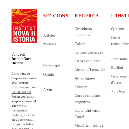
SECCIONS
RECERCA
L'INST
Descoberta
Qui som
d'Amèrica
Articles
Portal
Colom
transparènc
Notícies
Servent/Cervantes
Fundació
Adhesions
Institut Nova
Lletres catalanes
Història
Entrevistes
Butlletí
Lleonard/Leonardo
Els continguts
Opinió
Programaci
Altres figures
d'aquest web estan
d'actes
sota llicència
Censura
Creative Commons
Arxiu
Avís legal
BY-NC-SA 4.0
.
Corona catalano-
Podeu compartir i
adaptar el material
aragonesa
sempre que
Imperi Universal
reconegueu
l'autoria, no en feu
Català
un ús comercial i
compartiu l'obra
Memòria històrica
derivada amb la