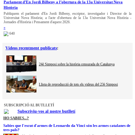
Parlament d’En Jordi Bilbeny a l’obertura de la 13a Universitat Nova
Història
Publiquem el parlament d'En Jordi Bilbeny, escriptor, investigador i Director de la
Universitat Nova Història; a l'acte d'obertura de la 13a Universitat Nova Història -
Jornades d'Història i Pensament d'aquest 2026.
»
640
Vídeos recentment publicats
:
24è Simposi sobre la història censurada de Catalunya
Llista de reproducció de tots els videus del 23è Simposi
SUBSCRIPCIÓ AL BUTLLETÍ
Subscriviu-vos al nostre butlletí
HO SABIES...?
Sabies que l'escut d'armes de Leonardo da Vinci són les armes catalanes de
tres pals?