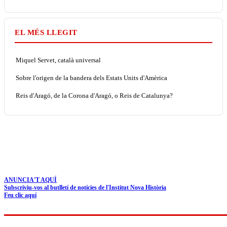
EL MÉS LLEGIT
Miquel Servet, català universal
Sobre l'origen de la bandera dels Estats Units d'Amèrica
Reis d'Aragó, de la Corona d'Aragó, o Reis de Catalunya?
ANUNCIA'T AQUÍ
Subscriviu-vos al butlletí de notícies de l'Institut Nova Història
Feu clic aquí