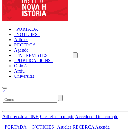
_PORTADA_
_NOTICIES_
Articles
RECERCA
Agenda
_ENTREVISTES_
_PUBLICACIONS_
Opinió
Arxiu
Universitat
×
Adhereix-te a l'INH
Crea el teu compte
Accedeix al teu compte
_PORTADA_
_NOTICIES_
Articles
RECERCA
Agenda