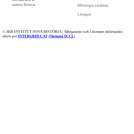
mateixa llicència.
Mitologia catalana
Llengua
© 2026 INSTITUT NOVA HISTÒRIA | Allotjament web i sistemes informàtics
oferts per
INTERGRID.CAT
(
Opengea SCCL
)