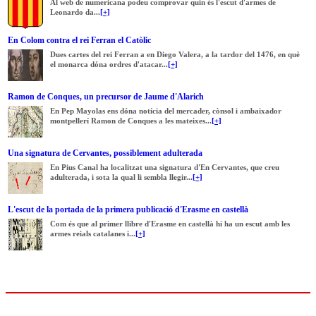
Al web de numericana podeu comprovar quin és l'escut d'armes de
Leonardo da...
[+]
En Colom contra el rei Ferran el Catòlic
Dues cartes del rei Ferran a en Diego Valera, a la tardor del 1476, en què
el monarca dóna ordres d'atacar...
[+]
Ramon de Conques, un precursor de Jaume d'Alarich
En Pep Mayolas ens dóna notícia del mercader, cònsol i ambaixador
montpellerí Ramon de Conques a les mateixes...
[+]
Una signatura de Cervantes, possiblement adulterada
En Pius Canal ha localitzat una signatura d'En Cervantes, que creu
adulterada, i sota la qual li sembla llegir...
[+]
L'escut de la portada de la primera publicació d'Erasme en castellà
Com és que al primer llibre d'Erasme en castellà hi ha un escut amb les
armes reials catalanes i...
[+]