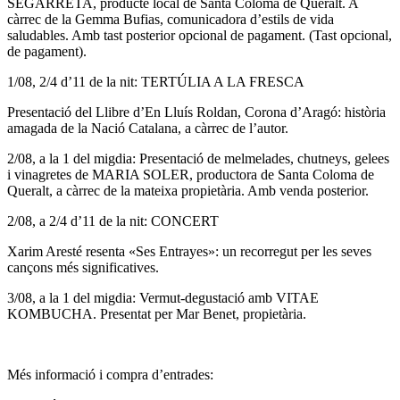
SEGARRETA,
producte local de Santa Coloma de Queralt. A
càrrec de la Gemma Bufias, comunicadora d’estils de vida
saludables. Amb tast posterior opcional de pagament. (Tast opcional,
de pagament).
1/08, 2/4 d’11 de la nit: TERTÚLIA A LA FRESCA
Presentació del Llibre d’En Lluís Roldan, Corona d’Aragó: història
amagada de la Nació Catalana, a càrrec de l’autor.
2/08, a la 1 del migdia: Presentació de melmelades, chutneys, gelees
i vinagretes de MARIA SOLER,
productora de Santa Coloma de
Queralt, a càrrec de la mateixa propietària. Amb venda posterior.
2/08, a 2/4 d’11 de la nit: CONCERT
Xarim Aresté resenta «Ses Entrayes»: un recorregut per les seves
cançons més significatives.
3/08, a la 1 del migdia: Vermut-degustació amb VITAE
KOMBUCHA
. Presentat per Mar Benet, propietària.
Més informació i compra d’entrades: