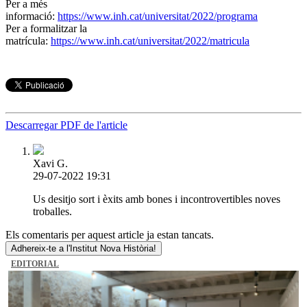
Per a més
informació:
https://www.inh.cat/universitat/2022/programa
Per a formalitzar la
matrícula:
https://www.inh.cat/universitat/2022/matricula
Descarregar PDF de l'article
Xavi G.
29-07-2022 19:31
Us desitjo sort i èxits amb bones i incontrovertibles noves
troballes.
Els comentaris per aquest article ja estan tancats.
Adhereix-te a l'Institut Nova Història!
EDITORIAL