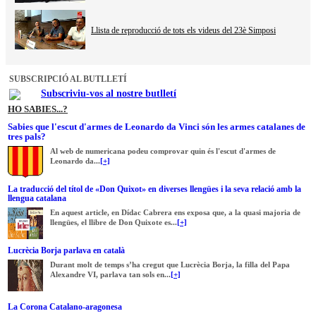
Llista de reproducció de tots els videus del 23è Simposi
SUBSCRIPCIÓ AL BUTLLETÍ
Subscriviu-vos al nostre butlletí
HO SABIES...?
Sabies que l'escut d'armes de Leonardo da Vinci són les armes catalanes de
tres pals?
Al web de numericana podeu comprovar quin és l'escut d'armes de
Leonardo da...
[+]
La traducció del títol de «Don Quixot» en diverses llengües i la seva relació amb la
llengua catalana
En aquest article, en Dídac Cabrera ens exposa que, a la quasi majoria de
llengües, el llibre de Don Quixote es...
[+]
Lucrècia Borja parlava en català
Durant molt de temps s’ha cregut que Lucrècia Borja, la filla del Papa
Alexandre VI, parlava tan sols en...
[+]
La Corona Catalano-aragonesa