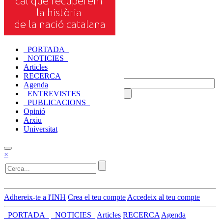
_PORTADA_
_NOTICIES_
Articles
RECERCA
Agenda
_ENTREVISTES_
_PUBLICACIONS_
Opinió
Arxiu
Universitat
×
Adhereix-te a l'INH
Crea el teu compte
Accedeix al teu compte
_PORTADA_
_NOTICIES_
Articles
RECERCA
Agenda