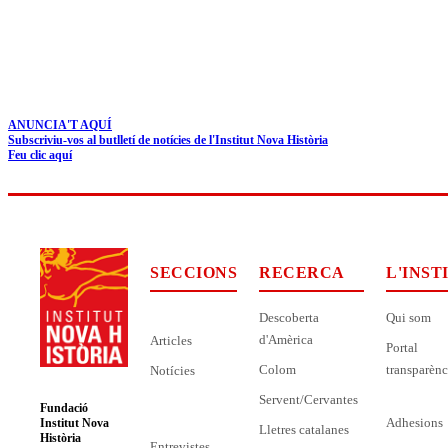
ANUNCIA'T AQUÍ
Subscriviu-vos al butlletí de notícies de l'Institut Nova Història
Feu clic aquí
SECCIONS
RECERCA
L'INST
Descoberta
Qui som
d'Amèrica
Articles
Portal
Colom
transparènc
Notícies
Servent/Cervantes
Fundació
Adhesions
Institut Nova
Lletres catalanes
Història
Entrevistes