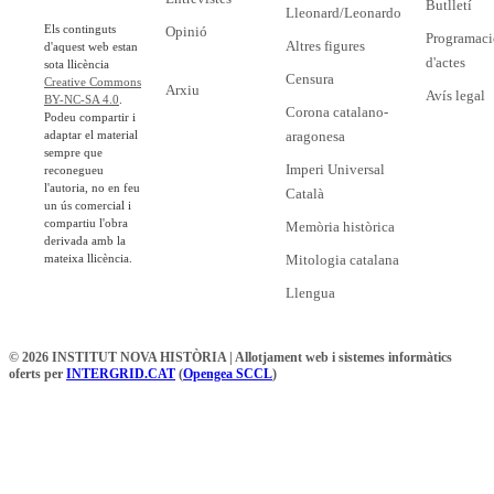
Butlletí
Lleonard/Leonardo
Els continguts
Opinió
Programaci
Altres figures
d'aquest web estan
d'actes
sota llicència
Censura
Creative Commons
Arxiu
Avís legal
BY-NC-SA 4.0
.
Corona catalano-
Podeu compartir i
adaptar el material
aragonesa
sempre que
Imperi Universal
reconegueu
l'autoria, no en feu
Català
un ús comercial i
compartiu l'obra
Memòria històrica
derivada amb la
mateixa llicència.
Mitologia catalana
Llengua
© 2026 INSTITUT NOVA HISTÒRIA | Allotjament web i sistemes informàtics
oferts per
INTERGRID.CAT
(
Opengea SCCL
)