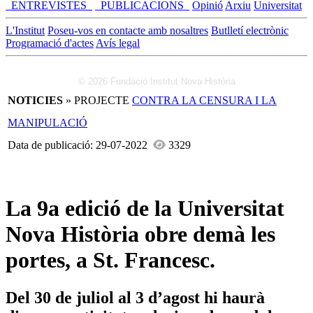
_ENTREVISTES_
_PUBLICACIONS_
Opinió
Arxiu
Universitat
L'Institut
Poseu-vos en contacte amb nosaltres
Butlletí electrònic
Programació d'actes
Avís legal
© 2026 Fundació Institut Nova Història
NOTICIES
» PROJECTE
CONTRA LA CENSURA I LA
MANIPULACIÓ
Data de publicació: 29-07-2022
3329
La 9a edició de la Universitat
Nova Història obre demà les
portes, a St. Francesc.
Del 30 de juliol al 3 d’agost hi haurà