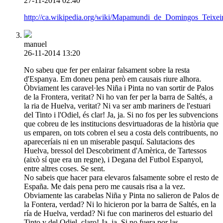
27-11-2014 02:40
http://ca.wikipedia.org/wiki/Mapamundi_de_Domingos_Teixeir
manuel
26-11-2014 13:20
No sabeu que fer per enlairar falsament sobre la resta
d'Espanya. Em doneu pena però em causais riure alhora.
Òbviament les caravel·les Niña i Pinta no van sortir de Palos
de la Frontera, veritat? Ni ho van fer per la barra de Saltés, a
la ria de Huelva, veritat? Ni va ser amb mariners de l'estuari
del Tinto i l'Odiel, és clar! Ja, ja. Si no fos per les subvencions
que cobreu de les institucions desvirtuadoras de la història que
us emparen, on tots cobren el seu a costa dels contribuents, no
apareceríais ni en un miserable pasquí. Salutacions des
Huelva, bressol del Descobriment d'Amèrica, de Tartessos
(això sí que era un regne), i Degana del Futbol Espanyol,
entre altres coses. Se sent.
No sabeis que hacer para elevaros falsamente sobre el resto de
España. Me dais pena pero me causais risa a la vez.
Obviamente las carabelas Niña y Pinta no salieron de Palos de
la Fontera, verdad? Ni lo hicieron por la barra de Saltés, en la
ría de Huelva, verdad? Ni fue con marineros del estuario del
Tinto y del Odiel, claro! Ja, ja. Si no fuera por las