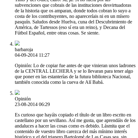
subvenciones que cobrais de las instituciones desvirtuadoras
de la historia que os amparan, donde todos cobran lo suyo a
costa de los contribuyentes, no apareceríais ni en un mísero
pasquín. Saludos desde Huelva, cuna del Descubrimiento de
América, de Tartessos (eso sí era un reino), y Decana del
Fútbol Español, entre otras cosas. Se siente.
barbaroja
04-09-2014 11:27
Opinión: Lo de copiar fue antes de que vinieran unos ladrones
de la CENTRAL LECHERA y se lo llevaran para tener algo
que poner en las estanterías de la futura biblioteca Nacional,
también conocida como la cueva de Alí Babá.
Opinión
23-08-2014 06:29
Es curioso que hayáis copiado el título de un libro escrito en
castellano por un sevillano. Así me gusta, que aprendáis de los
andaluces a hacer las cosas como es debido. Lásmita que el
contenido de vuestro libro carezca del más mínimo interés
histórico y el del trianero Bartolomé de Las Casas sea, sin