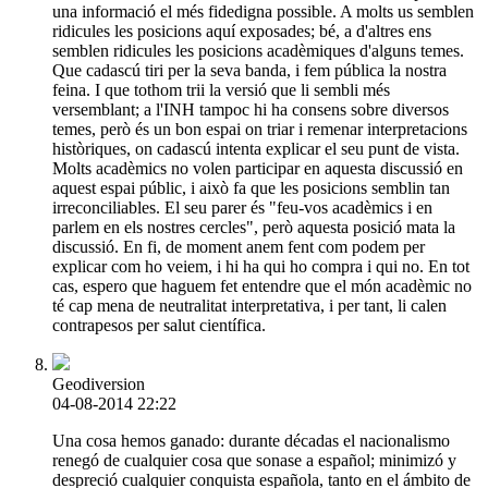
una informació el més fidedigna possible. A molts us semblen
ridicules les posicions aquí exposades; bé, a d'altres ens
semblen ridicules les posicions acadèmiques d'alguns temes.
Que cadascú tiri per la seva banda, i fem pública la nostra
feina. I que tothom trii la versió que li sembli més
versemblant; a l'INH tampoc hi ha consens sobre diversos
temes, però és un bon espai on triar i remenar interpretacions
històriques, on cadascú intenta explicar el seu punt de vista.
Molts acadèmics no volen participar en aquesta discussió en
aquest espai públic, i això fa que les posicions semblin tan
irreconciliables. El seu parer és "feu-vos acadèmics i en
parlem en els nostres cercles", però aquesta posició mata la
discussió. En fi, de moment anem fent com podem per
explicar com ho veiem, i hi ha qui ho compra i qui no. En tot
cas, espero que haguem fet entendre que el món acadèmic no
té cap mena de neutralitat interpretativa, i per tant, li calen
contrapesos per salut científica.
Geodiversion
04-08-2014 22:22
Una cosa hemos ganado: durante décadas el nacionalismo
renegó de cualquier cosa que sonase a español; minimizó y
despreció cualquier conquista española, tanto en el ámbito de