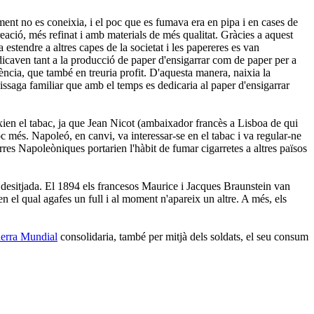
ment no es coneixia, i el poc que es fumava era en pipa i en cases de
creació, més refinat i amb materials de més qualitat. Gràcies a aquest
estendre a altres capes de la societat i les papereres es van
dicaven tant a la producció de paper d'ensigarrar com de paper per a
ència, que també en treuria profit. D'aquesta manera, naixia la
issaga familiar que amb el temps es dedicaria al paper d'ensigarrar
ixien el tabac, ja que Jean Nicot (ambaixador francès a Lisboa de qui
 poc més. Napoleó, en canvi, va interessar-se en el tabac i va regular-ne
rres Napoleòniques portarien l'hàbit de fumar cigarretes a altres països
ida desitjada. El 1894 els francesos Maurice i Jacques Braunstein van
en el qual agafes un full i al moment n'apareix un altre. A més, els
erra Mundial
consolidaria, també per mitjà dels soldats, el seu consum