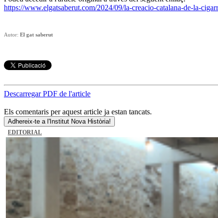
https://www.elgatsaberut.com/2024/09/la-creacio-catalana-de-la-cig
Autor:
El gat saberut
Descarregar PDF de l'article
Els comentaris per aquest article ja estan tancats.
Adhereix-te a l'Institut Nova Història!
EDITORIAL