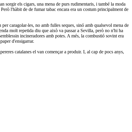
van sorgir els cigars, una mena de purs rudimentaris, i també la moda
o. Però l'hàbit de de fumar tabac encara era un costum principalment de
n per caragolar-les, no amb fulles seques, sinó amb qualsevol mena de
enda molt repetida diu que això va passar a Sevilla, però no n'hi ha
 semblessin incineradores amb potes. A més, la combustió sovint era
 paper d'ensigarrar.
apereres catalanes el van començar a produir. I, al cap de pocs anys,