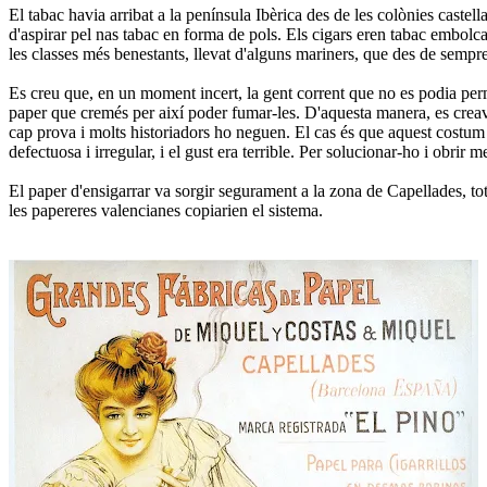
El tabac havia arribat a la península Ibèrica des de les colònies cast
d'aspirar pel nas tabac en forma de pols. Els cigars eren tabac embolc
les classes més benestants, llevat d'alguns mariners, que des de sempr
Es creu que, en un moment incert, la gent corrent que no es podia per
paper que cremés per així poder fumar-les. D'aquesta manera, es creava
cap prova i molts historiadors ho neguen. El cas és que aquest costum
defectuosa i irregular, i el gust era terrible. Per solucionar-ho i obrir
El paper d'ensigarrar va sorgir segurament a la zona de Capellades, tot
les papereres valencianes copiarien el sistema.