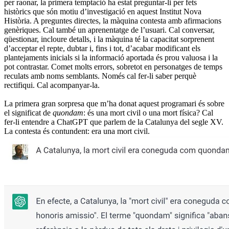
per raonar, la primera temptació ha estat preguntar-li per fets
històrics que són motiu d’investigació en aquest Institut Nova
Història. A preguntes directes, la màquina contesta amb afirmacions
genèriques. Cal també un aprenentatge de l’usuari. Cal conversar,
qüestionar, incloure detalls, i la màquina té la capacitat sorprenent
d’acceptar el repte, dubtar i, fins i tot, d’acabar modificant els
plantejaments inicials si la informació aportada és prou valuosa i la
pot contrastar. Comet molts errors, sobretot en personatges de temps
reculats amb noms semblants. Només cal fer-li saber perquè
rectifiqui. Cal acompanyar-la.
La primera gran sorpresa que m’ha donat aquest programari és sobre
el significat de
quondam
: és una mort civil o una mort física? Cal
fer-li entendre a ChatGPT que parlem de la Catalunya del segle XV.
La contesta és contundent: era una mort civil.