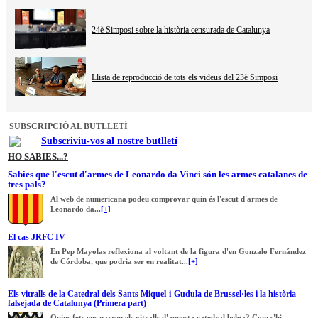
24è Simposi sobre la història censurada de Catalunya
Llista de reproducció de tots els videus del 23è Simposi
SUBSCRIPCIÓ AL BUTLLETÍ
Subscriviu-vos al nostre butlletí
HO SABIES...?
Sabies que l'escut d'armes de Leonardo da Vinci són les armes catalanes de
tres pals?
Al web de numericana podeu comprovar quin és l'escut d'armes de
Leonardo da...
[+]
El cas JRFC IV
En Pep Mayolas reflexiona al voltant de la figura d'en Gonzalo Fernández
de Córdoba, que podria ser en realitat...
[+]
Els vitralls de la Catedral dels Sants Miquel-i-Gudula de Brussel·les i la història
falsejada de Catalunya (Primera part)
Quins fets ens narren els vitralls d'aquesta catedral belga? Com s'hi