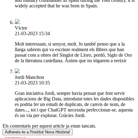
and military commander in Spain during the 16th century, it is
widely accepted that he was born in Spain.
Víctor
21-03-2023 15:34
Molt interessant, si senyor, molt. Jo també penso que a la
llarga sabrem qui va escriure realment els llibres que han
passat com a obres del Singlot de Lloro, perdó, Siglo de Oro
de la literatura castellana. Ànims que no trigarem a reeixir
Jordi Manchon
21-03-2023 10:35
Gran iniciativa Jordi, sempre havia pensat que fent servir
aplicacions de Big Data, introduint totes les dades disponibles
es podria fer un estudi de duplicats, de canvis de nom, de
dates..., tot i que ChatGPT necessita perfeccionar-se, aquesta
és un via per explorar. Gràcies Jordi.
Els comentaris per aquest article ja estan tancats.
Adhereix-te a l'Institut Nova Història!