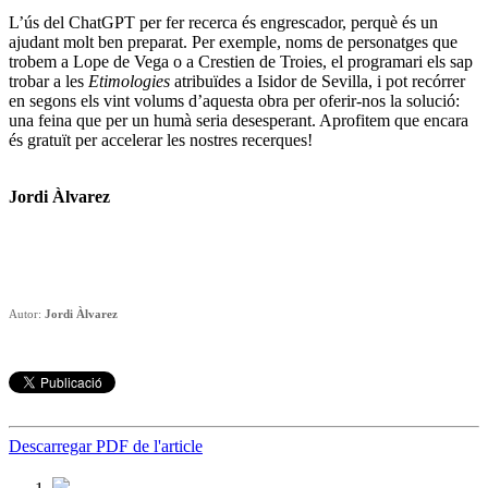
L’ús del ChatGPT per fer recerca és engrescador, perquè és un
ajudant molt ben preparat. Per exemple, noms de personatges que
trobem a Lope de Vega o a Crestien de Troies, el programari els sap
trobar a les
Etimologies
atribuïdes a Isidor de Sevilla, i pot recórrer
en segons els vint volums d’aquesta obra per oferir-nos la solució:
una feina que per un humà seria desesperant. Aprofitem que encara
és gratuït per accelerar les nostres recerques!
Jordi Àlvarez
Autor:
Jordi Àlvarez
Descarregar PDF de l'article