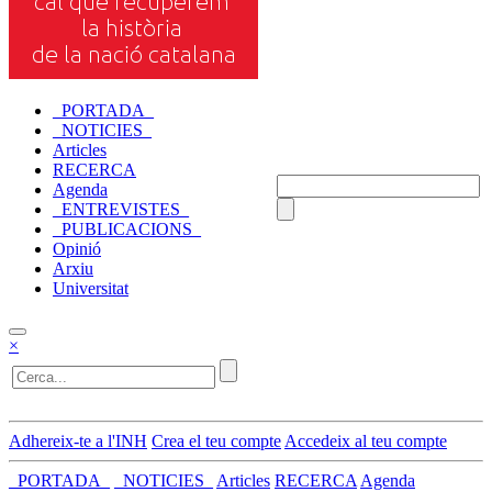
_PORTADA_
_NOTICIES_
Articles
RECERCA
Agenda
_ENTREVISTES_
_PUBLICACIONS_
Opinió
Arxiu
Universitat
×
Adhereix-te a l'INH
Crea el teu compte
Accedeix al teu compte
_PORTADA_
_NOTICIES_
Articles
RECERCA
Agenda