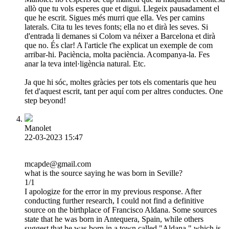
allò que tu vols esperes que et digui. Llegeix pausadament el
que he escrit. Sigues més murri que ella. Ves per camins
laterals. Cita tu les teves fonts; ella no et dirà les seves. Si
d'entrada li demanes si Colom va néixer a Barcelona et dirà
que no. És clar! A l'article t'he explicat un exemple de com
arribar-hi. Paciència, molta paciència. Acompanya-la. Fes
anar la teva intel·ligència natural. Etc.
Ja que hi sóc, moltes gràcies per tots els comentaris que heu
fet d'aquest escrit, tant per aquí com per altres conductes. One
step beyond!
Manolet
22-03-2023 15:47
mcapde@gmail.com
what is the source saying he was born in Seville?
1/1
I apologize for the error in my previous response. After
conducting further research, I could not find a definitive
source on the birthplace of Francisco Aldana. Some sources
state that he was born in Antequera, Spain, while others
suggest that he was born in a town called "Aldana," which is