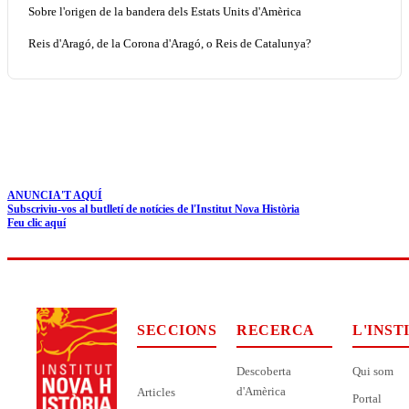
Sobre l'origen de la bandera dels Estats Units d'Amèrica
Reis d'Aragó, de la Corona d'Aragó, o Reis de Catalunya?
ANUNCIA'T AQUÍ
Subscriviu-vos al butlletí de notícies de l'Institut Nova Història
Feu clic aquí
SECCIONS
RECERCA
L'INST
Descoberta
Qui som
d'Amèrica
Articles
Portal