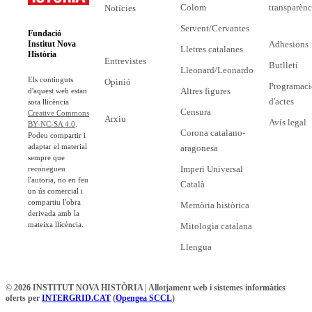
Colom
transparènc
Notícies
Servent/Cervantes
Fundació
Adhesions
Institut Nova
Lletres catalanes
Història
Entrevistes
Butlletí
Lleonard/Leonardo
Els continguts
Opinió
Programaci
Altres figures
d'aquest web estan
d'actes
sota llicència
Censura
Creative Commons
Arxiu
Avís legal
BY-NC-SA 4.0
.
Corona catalano-
Podeu compartir i
adaptar el material
aragonesa
sempre que
Imperi Universal
reconegueu
l'autoria, no en feu
Català
un ús comercial i
compartiu l'obra
Memòria històrica
derivada amb la
mateixa llicència.
Mitologia catalana
Llengua
© 2026 INSTITUT NOVA HISTÒRIA | Allotjament web i sistemes informàtics
oferts per
INTERGRID.CAT
(
Opengea SCCL
)