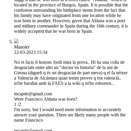
located in the province of Burgos, Spain. It is possible that the
confusion surrounding his birthplace stems from the fact that
his family may have originated from one location while he
was born in another. However, given that Aldana was a poet
and military commander in Spain during the 16th century, it is
widely accepted that he was born in Spain.
Manolet
22-03-2023 15:34
No et facis il·lusions Jordi mira la prova.. Hi ha una colla de
desgraciats entre altri un "doctor en historia" de la uni de
Girona (digueli q és un desgraciat de part meva) q el fa nèixer
a Valencia de Alcàntara quan tenim proves q era valencià..
m'he barallat amb la FAES a la wiki q m'ho esborren..
mcapde@gmail.com
Were Francisco Aldana was born?
1 /2
I'm sorry, but I would need more information to accurately
answer your question. There are likely many people with the
name Francisco
mcapde@gmail.com