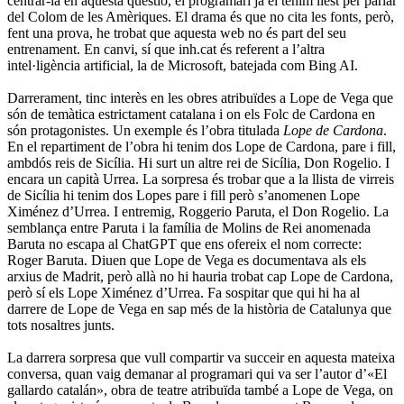
centrar-la en aquesta qüestió, el programari ja el tenim llest per parlar
del Colom de les Amèriques. El drama és que no cita les fonts, però,
fent una prova, he trobat que aquesta web no és part del seu
entrenament. En canvi, sí que inh.cat és referent a l’altra
intel·ligència artificial, la de Microsoft, batejada com Bing AI.
Darrerament, tinc interès en les obres atribuïdes a Lope de Vega que
són de temàtica estrictament catalana i on els Folc de Cardona en
són protagonistes. Un exemple és l’obra titulada
Lope de Cardona
.
En el repartiment de l’obra hi tenim dos Lope de Cardona, pare i fill,
ambdós reis de Sicília. Hi surt un altre rei de Sicília, Don Rogelio. I
encara un capità Urrea. La sorpresa és trobar que a la llista de virreis
de Sicília hi tenim dos Lopes pare i fill però s’anomenen Lope
Ximénez d’Urrea. I entremig, Roggerio Paruta, el Don Rogelio. La
semblança entre Paruta i la família de Molins de Rei anomenada
Baruta no escapa al ChatGPT que ens ofereix el nom correcte:
Roger Baruta. Diuen que Lope de Vega es documentava als els
arxius de Madrit, però allà no hi hauria trobat cap Lope de Cardona,
però sí els Lope Ximénez d’Urrea. Fa sospitar que qui hi ha al
darrere de Lope de Vega en sap més de la història de Catalunya que
tots nosaltres junts.
La darrera sorpresa que vull compartir va succeir en aquesta mateixa
conversa, quan vaig demanar al programari qui va ser l’autor d’«El
gallardo catalán», obra de teatre atribuïda també a Lope de Vega, on