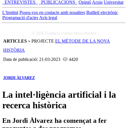
_ENTREVISTES_
_PUBLICACIONS_
Opinió
Arxiu
Universitat
L'Institut
Poseu-vos en contacte amb nosaltres
Butlletí electrònic
Programació d'actes
Avís legal
© 2026 Fundació Institut Nova Història
ARTICLES
» PROJECTE
EL MÈTODE DE LA NOVA
HISTÒRIA
Data de publicació: 21-03-2023
4420
JORDI ÀLVAREZ
La intel·ligència artificial i la
recerca històrica
En Jordi Àlvarez ha començat a fer