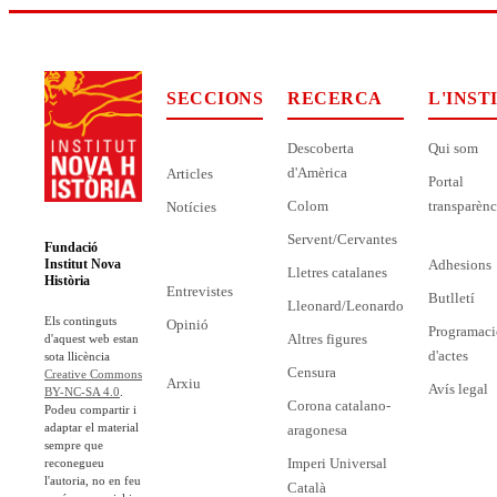
SECCIONS
RECERCA
L'INST
Descoberta
Qui som
d'Amèrica
Articles
Portal
Colom
transparènc
Notícies
Servent/Cervantes
Fundació
Adhesions
Institut Nova
Lletres catalanes
Història
Entrevistes
Butlletí
Lleonard/Leonardo
Els continguts
Opinió
Programaci
Altres figures
d'aquest web estan
d'actes
sota llicència
Censura
Creative Commons
Arxiu
Avís legal
BY-NC-SA 4.0
.
Corona catalano-
Podeu compartir i
adaptar el material
aragonesa
sempre que
Imperi Universal
reconegueu
l'autoria, no en feu
Català