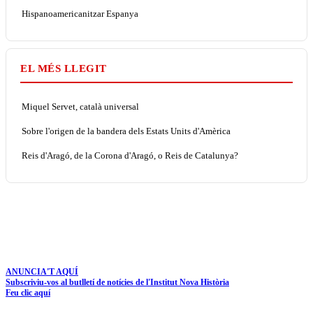
Hispanoamericanitzar Espanya
EL MÉS LLEGIT
Miquel Servet, català universal
Sobre l'origen de la bandera dels Estats Units d'Amèrica
Reis d'Aragó, de la Corona d'Aragó, o Reis de Catalunya?
ANUNCIA'T AQUÍ
Subscriviu-vos al butlletí de notícies de l'Institut Nova Història
Feu clic aquí