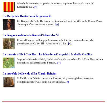
Al web de numericana podeu comprovar quin és l'escut d'armes de
Leonardo da...
[+]
Els Borja i els Rovira: una llarga relació
Els Borja i els Della Rovere eren junts a la Cort Pontifícia de Roma. Però
abans que s'enfrontessin a mort...
[+]
La llengua catalana a la Roma d'Alexandre VI
El català va ser la llengua dominant a la Cúria romana durant els
pontificats de Calixt III i Alexandre VI. En...
[+]
La baronia d'Elx i Crevillent. La falsa dotació nupcial d'Isabel la Catòlica
Segons la història oficial, Isabel de Castella va rebre Elx i Crevillent com a
dot pel seu casament amb Ferran...
[+]
La increïble doble vida d'En Martin Behaim
Si En Martin Behaim no va ser l’autor del primer globus terrestre
occidental conservat, si no va ser un dels...
[+]