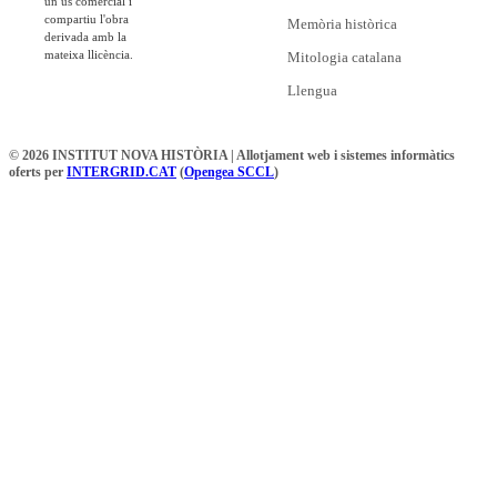
un ús comercial i
compartiu l'obra
Memòria històrica
derivada amb la
mateixa llicència.
Mitologia catalana
Llengua
© 2026 INSTITUT NOVA HISTÒRIA | Allotjament web i sistemes informàtics
oferts per
INTERGRID.CAT
(
Opengea SCCL
)