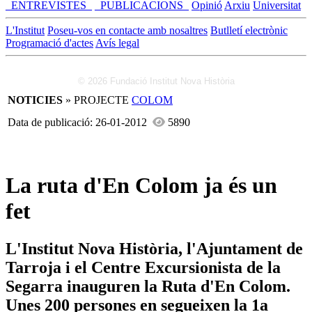
_ENTREVISTES_
_PUBLICACIONS_
Opinió
Arxiu
Universitat
L'Institut
Poseu-vos en contacte amb nosaltres
Butlletí electrònic
Programació d'actes
Avís legal
© 2026 Fundació Institut Nova Història
NOTICIES
» PROJECTE
COLOM
Data de publicació: 26-01-2012
5890
La ruta d'En Colom ja és un
fet
L'Institut Nova Història, l'Ajuntament de
Tarroja i el Centre Excursionista de la
Segarra inauguren la Ruta d'En Colom.
Unes 200 persones en segueixen la 1a