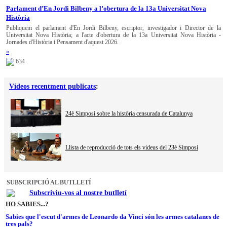
Parlament d’En Jordi Bilbeny a l’obertura de la 13a Universitat Nova
Història
Publiquem el parlament d'En Jordi Bilbeny, escriptor, investigador i Director de la
Universitat Nova Història; a l'acte d'obertura de la 13a Universitat Nova Història -
Jornades d'Història i Pensament d'aquest 2026.
»
634
Vídeos recentment publicats
:
24è Simposi sobre la història censurada de Catalunya
Llista de reproducció de tots els videus del 23è Simposi
SUBSCRIPCIÓ AL BUTLLETÍ
Subscriviu-vos al nostre butlletí
HO SABIES...?
Sabies que l'escut d'armes de Leonardo da Vinci són les armes catalanes de
tres pals?