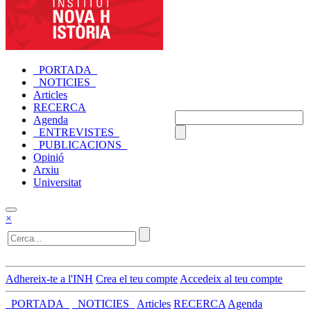
_PORTADA_
_NOTICIES_
Articles
RECERCA
Agenda
_ENTREVISTES_
_PUBLICACIONS_
Opinió
Arxiu
Universitat
×
Adhereix-te a l'INH
Crea el teu compte
Accedeix al teu compte
_PORTADA_
_NOTICIES_
Articles
RECERCA
Agenda