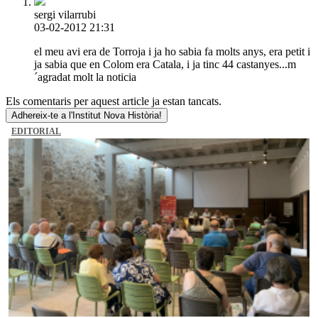
sergi vilarrubi
03-02-2012 21:31
el meu avi era de Torroja i ja ho sabia fa molts anys, era petit i
ja sabia que en Colom era Catala, i ja tinc 44 castanyes...m
´agradat molt la noticia
Els comentaris per aquest article ja estan tancats.
Adhereix-te a l'Institut Nova Història!
EDITORIAL