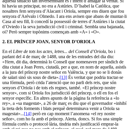
aquesta situació tan inversemblant és l’intent d’amagar la veritat. Si
hi havia un principat, no era a Astúries. D’Isabel la Catòlica, que
nosaltres fem senyora d’Alacant i Oriola, sempre ens diuen que fou
senyora d’Arévalo i Olmedo. I ara ens avisen que abans de muntar-li
Casa al seu fill, li concedí la possessió de terres d’Astúries i la ciutat
d’Oviedo i la seva jurisdicció civil i criminal. Sembla una bajanada,
oi? Però sempre topònims començats amb «A» i «O».
2.
EL PRÍNCEP JOAN, SENYOR D’ORIOLA
En el
Libre de tots los actes, letres... del Consell d’Oriola
, bo i
parlant del 4 de març de 1488, una de les entrades del dia diu:
«
Ytem
, dit dia, determinà lo Consell que nomenaven per síndich de
dita ciutat a Joan Peres, ciutadà, per a que, en nom de aquella, asistís
a la jura del príncep nostre señor
en València, y que no se li donàs
de salari sinó sis sous de dieta».
[13]
És veritat que podria tractar-se
una fórmula, però crida l’atenció que no parli dels reis, que són
senyors d’Oriola i de tots els regnes, també. «El príncep nostre
senyor», com si Oriola fos jurisdicció del príncep, o ell en fos el
senyor específic. En altres apunts de la pàgina fa referència a «lo
rey», a «sa magestat», a 26 de març es diu que el governador «inhibí
la treta dels forments i blats perquè determinava venir a Oriola sa
magestat»...
[14]
però en cap moment l’anomena «el rey nostre
señor», com ho fa amb el príncep. Alerta, doncs. Si fos una simple
fórmula cortès o protocol·lària, tindria més justificació emprar-la