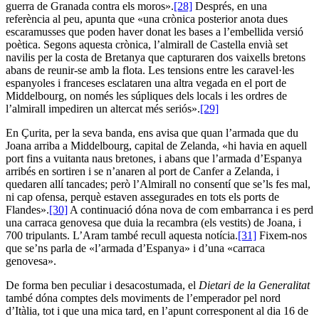
guerra de Granada contra els moros».
[28]
Després, en una
referència al peu, apunta que «una crònica posterior anota dues
escaramusses que poden haver donat les bases a l’embellida versió
poètica. Segons aquesta crònica, l’almirall de Castella envià set
navilis per la costa de Bretanya que capturaren dos vaixells bretons
abans de reunir-se amb la flota. Les tensions entre les caravel·les
espanyoles i franceses esclataren una altra vegada en el port de
Middelbourg, on només les súpliques dels locals i les ordres de
l’almirall impediren un altercat més seriós».
[29]
En Çurita, per la seva banda, ens avisa que quan l’armada que du
Joana arriba a Middelbourg, capital de Zelanda, «hi havia en aquell
port fins a vuitanta naus bretones, i abans que l’armada d’Espanya
arribés en sortiren i se n’anaren al port de Canfer a Zelanda, i
quedaren allí tancades; però l’Almirall no consentí que se’ls fes mal,
ni cap ofensa, perquè estaven assegurades en tots els ports de
Flandes».
[30]
A continuació dóna nova de com embarranca i es perd
una carraca genovesa que duia la recambra (els vestits) de Joana, i
700 tripulants. L’Aram també recull aquesta notícia.
[31]
Fixem-nos
que se’ns parla de «l’armada d’Espanya» i d’una «carraca
genovesa».
De forma ben peculiar i desacostumada, el
Dietari de la Generalitat
també dóna comptes dels moviments de l’emperador pel nord
d’Itàlia, tot i que una mica tard, en l’apunt corresponent al dia 16 de