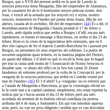
Burgos, que a XVII del present arribà en lo port de Laredo la
senyora princessa dona Margarita, filla del emperador de Alamanya,
per lo casament fet ab lo il·lustríssimo senyor príncep nostre, don
Joan, e vench ab la armada que los senyors rey e reyna, nostres
senyors, trameteren en Flandes per portar dona Joana, filla de ses
alteses, casada ab lo archiduc, fill del dit emperador».
[44]
És a dir, el
desembarcament de Margarida s’hauria produït el 17 de febrer a
Laredo, amb ràpida notícia que arriba a Burgos i d’allí, encara més
ràpidament, es tramet el missatge a Barcelona, on arriba el dia 23 de
febrer. Hom es fa creus de la ingravidesa dels emissaris, que en 6
dies són capaços de fer el trajecte Laredo-Barcelona bo i passant per
Burgos, on presenten els seus respectes als sobirans. La pudor de
socarrim augmenta quan trobem, en la mateixa pàgina del
Dietari
,
un apunt del dilluns 3 d’abril en què es recull la festa que hi hagué
per tota la ciutat amb motiu de l’Anunciació de Nostra Senyora el
dissabte sant, «e abans del offici en la Seu fon cantat
Te Deum
laudamus
ab solemne professó per la volta de la Concepció, per la
venguda de la senyora princessa, qui arribà en Castella venint per
mar de Flandes».
[45]
El 3 d’abril? La «vinguda» no es refereix pas
a l’anada de Margarida a Barcelona, ja que la cronologia oficial no
la fa venir mai a la capital catalana: simplement, ens estan repetint la
notícia que ja s’havia anotat el dia 23 de febrer, però ara més
acordada als terminis de la història oficial castellana (la pretesa
arribada del 6 de març a Santander). Els qui van introduir aquesta
nota, però, no van ser prou diligents i sembla que es van descuidar