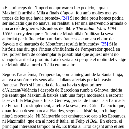
«Els prínceps de l’Imperi no aprovaren l’expedició, i quan
Maximilià arribà a Milà a finals d’agost, fou amb moltes menys
tropes de les que havia promès».
[24]
Si no duia prou homes podria
ser indicatiu que no anava, en realitat, a fer una intervenció armada o
una acció de guerra. Els autors del llibre
The italian Wars 1494-
1559
assenyalen que «l’intent de Maximilià d’utilitzar la seva
autoritat per influenciar partidaris francesos com ara el duc de
Savoia o el marquès de Montferrat resultà infructuós».
[25]
Si la
història ens diu que l’intent d’influència de l’emperador quedà en
res, potser hem de contemplar la possibilitat que aquest intent no
s’hagués arribat a produir. I això seria així perquè el motiu del viatge
de Maximilià al nord d’Itàlia era un altre.
Segons l’acadèmia, l’emperador, com a integrant de la Santa Lliga,
anava a socórrer els seus aliats italians afectats per la invasió
francesa. Però si l’armada de Joana havia salpat primer
d’Alacant/València i després de Barcelona rumb a Gènova, tindria
ple sentit que Maximilià baixés amb una força moderada a escortar
la seva filla Margarida fins a Gènova, per tal de lliurar-la a l’armada
de Ferran II, o simplement, a rebre la seva jove. Crida l’atenció que,
quan Joana desembarca a Flandes, segons la història, no hi hagi
ningú esperant-la. Ni Margarida per embarcar-se cap a les Espanyes,
ni Maximilià, que era al nord d’Itàlia, ni Felip
el Bell.
En efecte, el
principal interessat tampoc hi és. Es troba al Tirol caçant amb el seu