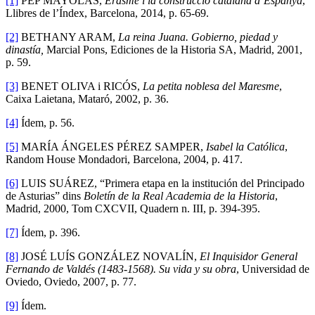
[1]
PEP MAYOLAS,
Erasme i la construcció catalana d’Espanya
,
Llibres de l’Índex, Barcelona, 2014, p. 65-69.
[2]
BETHANY ARAM,
La reina Juana. Gobierno, piedad y
dinastía,
Marcial Pons, Ediciones de la Historia SA, Madrid, 2001,
p. 59.
[3]
BENET OLIVA i RICÓS,
La petita noblesa del Maresme
,
Caixa Laietana, Mataró, 2002, p. 36.
[4]
Ídem, p. 56.
[5]
MARÍA ÁNGELES PÉREZ SAMPER,
Isabel la Católica
,
Random House Mondadori, Barcelona, 2004, p. 417.
[6]
LUIS SUÁREZ, “Primera etapa en la institución del Principado
de Asturias” dins
Boletín de la Real Academia de la Historia
,
Madrid, 2000, Tom CXCVII, Quadern n. III, p. 394-395.
[7]
Ídem, p. 396.
[8]
JOSÉ LUÍS GONZÁLEZ NOVALÍN,
El Inquisidor General
Fernando de Valdés (1483-1568). Su vida y su obra
, Universidad de
Oviedo, Oviedo, 2007, p. 77.
[9]
Ídem.