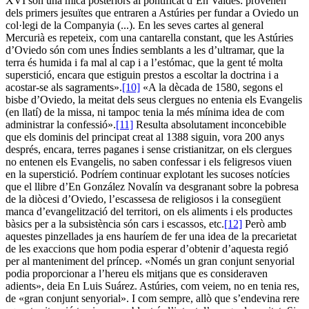
XVI són una mica posteriors al pontificat d’En Valdés: provenen
dels primers jesuïtes que entraren a Astúries per fundar a Oviedo un
col·legi de la Companyia (...). En les seves cartes al general
Mercurià es repeteix, com una cantarella constant, que les Astúries
d’Oviedo són com unes Índies semblants a les d’ultramar, que la
terra és humida i fa mal al cap i a l’estómac, que la gent té molta
superstició, encara que estiguin prestos a escoltar la doctrina i a
acostar-se als sagraments».
[10]
«A la dècada de 1580, segons el
bisbe d’Oviedo, la meitat dels seus clergues no entenia els Evangelis
(en llatí) de la missa, ni tampoc tenia la més mínima idea de com
administrar la confessió».
[11]
Resulta absolutament inconcebible
que els dominis del principat creat al 1388 siguin, vora 200 anys
després, encara, terres paganes i sense cristianitzar, on els clergues
no entenen els Evangelis, no saben confessar i els feligresos viuen
en la superstició. Podríem continuar explotant les sucoses notícies
que el llibre d’En González Novalín va desgranant sobre la pobresa
de la diòcesi d’Oviedo, l’escassesa de religiosos i la consegüent
manca d’evangelització del territori, on els aliments i els productes
bàsics per a la subsistència són cars i escassos, etc.
[12]
Però amb
aquestes pinzellades ja ens hauríem de fer una idea de la precarietat
de les exaccions que hom podia esperar d’obtenir d’aquesta regió
per al manteniment del príncep. «Només un gran conjunt senyorial
podia proporcionar a l’hereu els mitjans que es consideraven
adients», deia En Luis Suárez. Astúries, com veiem, no en tenia res,
de «gran conjunt senyorial». I com sempre, allò que s’endevina rere