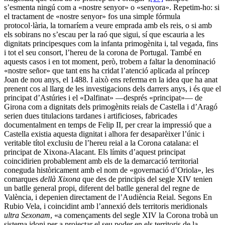
s’esmenta ningú com a «nostre senyor» o «senyora». Repetim-ho: si
el tractament de «nostre senyor» fos una simple fórmula
protocol·lària, la tornaríem a veure emprada amb els reis, o si amb
els sobirans no s’escau per la raó que sigui, sí que escauria a les
dignitats principesques com la infanta primogènita i, tal vegada, fins
i tot el seu consort, l’hereu de la corona de Portugal. També en
aquests casos i en tot moment, però, trobem a faltar la denominació
«nostre señor» que tant ens ha cridat l’atenció aplicada al príncep
Joan de nou anys, el 1488. I això ens referma en la idea que ha anat
prenent cos al llarg de les investigacions dels darrers anys, i és que el
principat d’Astúries i el «Dalfinat» —després «principat»— de
Girona com a dignitats dels primogènits reials de Castella i d’Aragó
serien dues titulacions tardanes i artificioses, fabricades
documentalment en temps de Felip II, per crear la impressió que a
Castella existia aquesta dignitat i alhora fer desaparèixer l’únic i
veritable títol exclusiu de l’hereu reial a la Corona catalana: el
principat de Xixona-Alacant. Els límits d’aquest principat
coincidirien probablement amb els de la demarcació territorial
coneguda històricament amb el nom de «governació d’Oriola», les
comarques
dellà Xixona
que des de principis del segle XIV tenien
un batlle general propi, diferent del batlle general del regne de
València, i depenien directament de l’Audiència Reial. Segons En
Rubio Vela, i coincidint amb l’annexió dels territoris meridionals
ultra Sexonam
, «a començaments del segle XIV la Corona trobà un
sistema idoni per a projectar el seu poder en els territoris de la