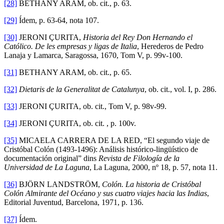
[28]
BETHANY ARAM, ob. cit., p. 63.
[29]
Ídem, p. 63-64, nota 107.
[30]
JERONI ÇURITA,
Historia del Rey Don Hernando el
Católico. De les empresas y ligas de Italia
, Herederos de Pedro
Lanaja y Lamarca, Saragossa, 1670, Tom V, p. 99v-100.
[31]
BETHANY ARAM, ob. cit., p. 65.
[32]
Dietaris de la Generalitat de Catalunya
, ob. cit., vol. I, p. 286.
[33]
JERONI ÇURITA, ob. cit., Tom V, p. 98v-99.
[34]
JERONI ÇURITA, ob. cit. , p. 100v.
[35]
MICAELA CARRERA DE LA RED, “El segundo viaje de
Cristóbal Colón (1493-1496): Análisis histórico-lingüístico de
documentación original” dins
Revista de Filología de la
Universidad de La Laguna
, La Laguna, 2000, nº 18, p. 57, nota 11.
[36]
BJÖRN LANDSTRÖM,
Colón. La historia de Cristóbal
Colón Almirante del Océano y sus cuatro viajes hacia las Indias
,
Editorial Juventud, Barcelona, 1971, p. 136.
[37]
Ídem.