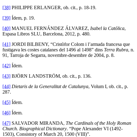
[38]
PHILIPPE ERLANGER, ob. cit., p. 18-19.
[39]
Ídem, p. 19.
[40]
MANUEL FERNÁNDEZ ÁLVAREZ,
Isabel la Católica
,
Espasa Libros SLU, Barcelona, 2012, p. 480.
[41]
JORDI BILBENY, “Cristòfor Colom i l’armada francesa que
fustigava les costes catalanes del 1496 al 1498” dins
Terra Rubra
, n.
91, Tarroja de Segarra, novembre-desembre de 2004, p. 8.
[42]
Ídem.
[43]
BJÖRN LANDSTRÖM, ob. cit., p. 136.
[44]
Dietaris de la Generalitat de Catalunya
, Volum I, ob. cit., p.
287.
[45]
Ídem.
[46]
Ídem.
[47]
SALVADOR MIRANDA,
The Cardinals of the Holy Roman
Church. Biographical Dictionary
. “Pope Alexander VI (1492-
1503), Consistory of March 20, 1500 (VIII)”.