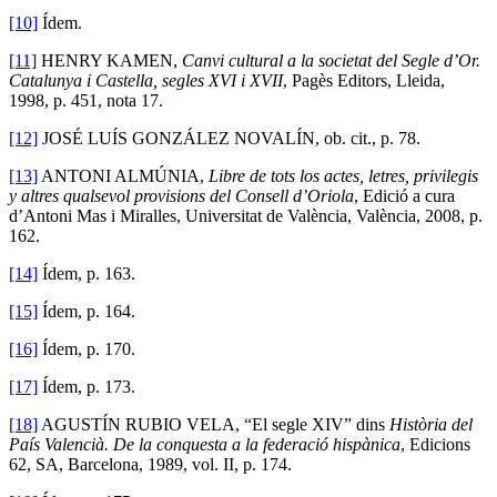
[10]
Ídem.
[11]
HENRY KAMEN,
Canvi cultural a la societat del Segle d’Or.
Catalunya i Castella, segles XVI i XVII
, Pagès Editors, Lleida,
1998, p. 451, nota 17.
[12]
JOSÉ LUÍS GONZÁLEZ NOVALÍN, ob. cit., p. 78.
[13]
ANTONI ALMÚNIA,
Libre de tots los actes, letres, privilegis
y altres qualsevol provisions del Consell d’Oriola
, Edició a cura
d’Antoni Mas i Miralles, Universitat de València, València, 2008, p.
162.
[14]
Ídem, p. 163.
[15]
Ídem, p. 164.
[16]
Ídem, p. 170.
[17]
Ídem, p. 173.
[18]
AGUSTÍN RUBIO VELA, “El segle XIV” dins
Història del
País Valencià. De la conquesta a la federació hispànica
, Edicions
62, SA, Barcelona, 1989, vol. II, p. 174.