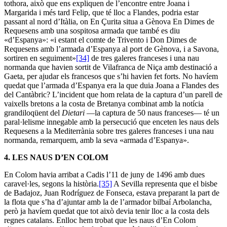
tothora, això que ens expliquen de l’encontre entre Joana i
Margarida i més tard Felip, que té lloc a Flandes, podria estar
passant al nord d’Itàlia, on En Çurita situa a Gènova En Dimes de
Requesens amb una sospitosa armada que també es diu
«d’Espanya»: «i estant el comte de Trivento i Don Dimes de
Requesens amb l’armada d’Espanya al port de Gènova, i a Savona,
sortiren en seguiment»
[34]
de tres galeres franceses i una nau
normanda que havien sortit de Vilafranca de Niça amb destinació a
Gaeta, per ajudar els francesos que s’hi havien fet forts. No havíem
quedat que l’armada d’Espanya era la que duia Joana a Flandes des
del Cantàbric? L’incident que hom relata de la captura d’un parell de
vaixells bretons a la costa de Bretanya combinat amb la notícia
grandiloqüent del
Dietari
—la captura de 50 naus franceses— té un
paral·lelisme innegable amb la persecució que enceten les naus dels
Requesens a la Mediterrània sobre tres galeres franceses i una nau
normanda, remarquem, amb la seva «armada d’Espanya».
4.
LES NAUS D’EN COLOM
En Colom havia arribat a Cadis l’11 de juny de 1496 amb dues
caravel·les, segons la història.
[35]
A Sevilla representa que el bisbe
de Badajoz, Juan Rodríguez de Fonseca, estava preparant la part de
la flota que s’ha d’ajuntar amb la de l’armador bilbaí Arbolancha,
però ja havíem quedat que tot això devia tenir lloc a la costa dels
regnes catalans. Enlloc hem trobat que les naus d’En Colom