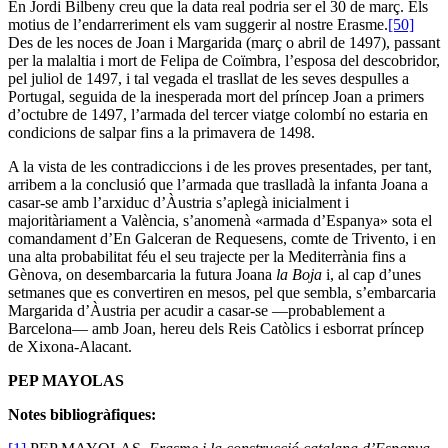
En Jordi Bilbeny creu que la data real podria ser el 30 de març. Els
motius de l’endarreriment els vam suggerir al nostre Erasme.
[50]
Des de les noces de Joan i Margarida (març o abril de 1497), passant
per la malaltia i mort de Felipa de Coïmbra, l’esposa del descobridor,
pel juliol de 1497, i tal vegada el trasllat de les seves despulles a
Portugal, seguida de la inesperada mort del príncep Joan a primers
d’octubre de 1497, l’armada del tercer viatge colombí no estaria en
condicions de salpar fins a la primavera de 1498.
A la vista de les contradiccions i de les proves presentades, per tant,
arribem a la conclusió que l’armada que traslladà la infanta Joana a
casar-se amb l’arxiduc d’Àustria s’aplegà inicialment i
majoritàriament a València, s’anomenà «armada d’Espanya» sota el
comandament d’En Galceran de Requesens, comte de Trivento, i en
una alta probabilitat féu el seu trajecte per la Mediterrània fins a
Gènova, on desembarcaria la futura Joana
la Boja
i, al cap d’unes
setmanes que es convertiren en mesos, pel que sembla, s’embarcaria
Margarida d’Àustria per acudir a casar-se —probablement a
Barcelona— amb Joan, hereu dels Reis Catòlics i esborrat príncep
de Xixona-Alacant.
PEP MAYOLAS
Notes bibliogràfiques: