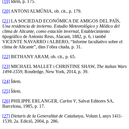
[19]
Ídem, p. 175.
[20]
ANTONI ALMÚNIA, ob. cit., p. 179.
[21]
LA SOCIEDAD ECONÓMICA DE AMIGOS DEL PAÍS,
Una residencia de invierno. Estudio Meteorológico y Médico del
clima de Alicante, como estación invernal
, Establecimiento
tipográfico de Antonio Reus, Alacant, 1882, p. 6, i també
VICENTE NAVARRO i ALBERO, “Informe facultativo sobre el
clima de Alicante”, dins l’obra citada, p. 31.
[22]
BETHANY ARAM, ob. cit., p. 65.
[23]
MICHAEL MALLET i CHRISTINE SHAW,
The italian Wars
1494-1559
, Routledge, New York, 2014, p. 39.
[24]
Ídem.
[25]
Ídem.
[26]
PHILIPPE ERLANGER,
Carlos V
, Salvat Editores SA,
Barcelona, 1985, p. 17.
[27]
Dietaris de la Generalitat de Catalunya
, Volum I, anys 1411-
1539, 2a. Edició, 2004, p. 286.