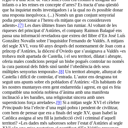
infants o a les reines en concepte d’arres? Es tracta d’una qüestió
que ha inquietat molts investigadors i a la qual no és possible donar
una resposta inequívoca. (...) Només un gran conjunt senyorial
podia proporcionar a l’hereu els mitjans que es consideraven
adients».
[7]
Les dues últimes frases fan rumiar. Al voltant de les
riqueses del principat d’Astúries, el company Raimon Balagué ens
passa una informació reveladora que extreu del llibre d’En José Luís
González Novalín sobre l’inquisidor Fernando de Valdés. A mitjans
del segle XVI, vora 60 anys després del nomenament de Joan com a
príncep d’Astúries, la diòcesi d’Oviedo que s’assignava a Valdés «es
trobava molt apartada de Castella, i el seu territori, dilatat i abrupte,
oferia males condicions perquè un bisbe pogués controlar no només
la cura pastoral dels fidels sinó també l’obediència dels seus
múltiples senyorius temporals».
[8]
Un territori abrupte, allunyat de
Castella i difícil de controlar, d’entrada. L’autor ens desgrana tot
seguit uns apunts sobre els pobladors d’Astúries: «Els habitants de
les nostres muntanyes eren gent endarrerida i agrest, en qui es feia
compatible una notòria noblesa d’ànima amb una manifesta
inclinació a les baralles, una religiositat sincera amb unes
supersticions força arrelades».
[9]
Si a mitjan segle XVI el cèlebre
Principado
feia l’efecte d’una regió pobra i pendent de civilitzar,
com hem de pensar que era a finals del segle XV, quan Isabel la
Catòlica assigna al seu fill la jurisdicció civil i criminal d’aquell
territori? «Les dades més saboroses sobre l’estat d’Astúries al segle