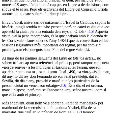
amb el rei que no pas amb el príncep, el qual, pel març de 1488
només té 9 anys d’edat i no té cap pes en la presa de decisions, com
sí que el té el rei. Però els escrivans del Llibre del Consell d’Oriola
anomenen «nostre señor» al príncep i prou.
El 22 d’abril, aniversari de naixement d’Isabel la Catòlica, segons la
història, ningú sembla tenir-ho present, però en canvi es diu que «se
apersebí la çiutat per a la entrada dels reys en Oriola».
[15]
Aquesta
visita, val la pena recordar-ho, és la que acabarà amb la cloenda de
les Corts valencianes obertes l’any 1484 i que es convertiran en les
sessions legislatives més importants del regnat, per tal com s’hi
promulgaran els coneguts nous Furs del regne valencià.
Al llarg de les pàgines següents del
Libre de tots los actes...
no
sabem trobar cap nova referència al príncep, però tampoc cap cueta
«nostre senyor» a les múltiples al·lusions al rei Ferran, que sol
aparèixer com «sa majestat» i prou. Ja al 1490, «a vint-y-sis de març
dit any, lo dit rey don Fernando ab son reial previletgi, dat en
Sevilla, dit dia e any, provehí e manà que los particulars de la
present ciutat no venen son erbatge».
[16]
És a dir, el rei ordena,
mana i disposa, però mai se l’anomena «rey señor nostre», com sí
que es fa amb el príncep.
Més endavant, quan hom ve a cobrar el «dret de maridatge» pel
matrimoni de la «serenísima infanta dona Ysabel, filla de sa
magestat, que casà ab lo príncep de Portugal»,
[17]
tampoc