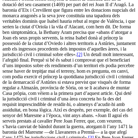
dotació del seu casament (1469) per part del rei Joan II d’Aragó. La
baronia d’Elx i Crevillent que figura entre les donacions nupcials del
monarca aragonès a la seva jove constituïa una tapadora dels
veritables dominis que Isabel hauria rebut al regne de València, i que
serien la ciutat d’Oriola i la vila d’Alacant, com hem dit. De forma
ben simptomàtica, la Bethany Aram precisa que «abans d’atorgar a
Joan els seus propis servents, la reina Isabel donà al príncep la
possessió de la ciutat d’Oviedo i altres territoris a Astúries, juntament
amb els ingressos procedents dels impostos d’aquelles àrees, i la
jurisdicció civil i criminal sobre elles».
[2]
Un detall molt interessant,
l’afegitó final. Perquè si bé és sabut i comprovat que el beneficiari
d’uns impostos sobre els rendiments d’un territori els podia percebre
sense haver de trepitjar mai el terreny, hom es pregunta, en canvi,
com podia exercir el príncep la quotidiana jurisdicció civil i criminal
de la demarcació d’Astúries si estava previst que visqués de forma
regular a Almazán, província de Sòria, on se li acabava de muntar
Casa pròpia, com vèiem a la primera part d’aquest article. Qui deté
la jurisdicció civil i criminal d’una àrea concreta ho fa des del
requisit imprescindible de residir-hi, o almenys d’acudir-hi amb
assiduïtat, en bona lògica. Així es desprèn, per exemple, del cas del
senyor del Maresme a l’època, vint anys abans. «Joan II agraí els
serveis prestats al cavaller Pere Joan Ferrer, que, com veurem,
s’havia canviat de bàndol durant la guerra, atorgant-li l’any 1471 la
baronia del Maresme —de Llavaneres a Premià— a la que afegí
l’any 1475 les jurisdiccions civil i criminal».
[3]
En Pere Joan Ferrer