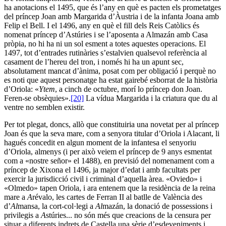
ha anotacions el 1495, que és l’any en què es pacten els prometatges
del príncep Joan amb Margarida d’Àustria i de la infanta Joana amb
Felip el Bell. I el 1496, any en què el fill dels Reis Catòlics és
nomenat príncep d’Astúries i se l’aposenta a Almazán amb Casa
pròpia, no hi ha ni un sol esment a totes aquestes operacions. El
1497, tot d’entrades rutinàries s’estalvien qualsevol referència al
casament de l’hereu del tron, i només hi ha un apunt sec,
absolutament mancat d’ànima, posat com per obligació i perquè no
es noti que aquest personatge ha estat gairebé esborrat de la història
d’Oriola: «
Ytem
, a cinch de octubre, morí lo príncep don Joan.
Feren-se obsèquies».
[20]
La vídua Margarida i la criatura que du al
ventre no semblen existir.
Per tot plegat, doncs, allò que constituiria una novetat per al príncep
Joan és que la seva mare, com a senyora titular d’Oriola i Alacant, li
hagués concedit en algun moment de la infantesa el senyoriu
d’Oriola, almenys (i per això veiem el príncep de 9 anys esmentat
com a «nostre señor» el 1488), en previsió del nomenament com a
príncep de Xixona el 1496, ja major d’edat i amb facultats per
exercir la jurisdicció civil i criminal d’aquella àrea. «Oviedo» i
«Olmedo» tapen Oriola, i ara entenem que la residència de la reina
mare a
A
révalo, les cartes de Ferran II al batlle de València des
d’
Al
mansa, la cort-col·legi a
Al
mazán, la donació de possessions i
privilegis a
A
stúries... no són més que creacions de la censura per
situar a diferents indrets de Castella una sèrie d’esdeveniments i