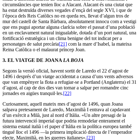
circumstàncies que tenien lloc a Alacant. Alacant és una ciutat que
ha estat destruïda diverses vegades d’ençà del segle XVI, i que de
l’època dels Reis Catòlics no en queda res, llevat d’algun tros de
mur del castell de Santa Bàrbara, absolutament innocu com a vestigi
que ens pugui aportar alguna clarícia sobre el passat d’una població
en un enclavament natural inigualable, dotada d’un port natural, una
fortificació estratègica i un clima benigne del tot indicat per a
personatges de salut precària
[21]
com la mare d’Isabel, la mateixa
Reina Catòlica o el malaurat príncep Joan.
3.
EL VIATGE DE JOANA
LA BOJA
Segons la versió oficial, havent sortit de Laredo el 22 d’agost de
1496 i després d’un viatge accidentat a causa d’uns vents adversos
que van empènyer la flota a refugiar-se a Portland (Anglaterra) el 31
d’agost, al cap de dos dies van tornar a salpar per romandre cinc
jornades en aigües tranquil·les.
[22]
Curiosament, aquell mateix mes d’agost de 1496, quan Joana
salpava pretesament de Laredo, Maximilià I entrava al capdavant
d’un exèrcit a Milà, just al nord d’Itàlia. «Un altre presagi de la
futura intervenció imperial que podria remodelar enterament el
sistema estatal italià i el paper d’Itàlia en la política europea també
tingué lloc el 1496 —la primera implicació directa de l’emperador
electe, Maximilià, en les guerres italianes».
[23]