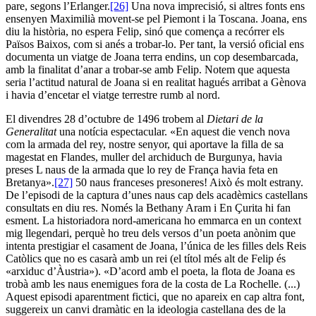
pare, segons l’Erlanger.
[26]
Una nova imprecisió, si altres fonts ens
ensenyen Maximilià movent-se pel Piemont i la Toscana. Joana, ens
diu la història, no espera Felip, sinó que comença a recórrer els
Països Baixos, com si anés a trobar-lo. Per tant, la versió oficial ens
documenta un viatge de Joana terra endins, un cop desembarcada,
amb la finalitat d’anar a trobar-se amb Felip. Notem que aquesta
seria l’actitud natural de Joana si en realitat hagués arribat a Gènova
i havia d’encetar el viatge terrestre rumb al nord.
El divendres 28 d’octubre de 1496 trobem al
Dietari
de la
Generalitat
una notícia espectacular. «En aquest die vench nova
com la armada del rey, nostre senyor, qui aportave la filla de sa
magestat en Flandes, muller del archiduch de Burgunya, havia
preses L naus de la armada que lo rey de França havia feta en
Bretanya».
[27]
50 naus franceses presoneres! Això és molt estrany.
De l’episodi de la captura d’unes naus cap dels acadèmics castellans
consultats en diu res. Només la Bethany Aram i En Çurita hi fan
esment. La historiadora nord-americana ho emmarca en un context
mig llegendari, perquè ho treu dels versos d’un poeta anònim que
intenta prestigiar el casament de Joana, l’única de les filles dels Reis
Catòlics que no es casarà amb un rei (el títol més alt de Felip és
«arxiduc d’Àustria»). «D’acord amb el poeta, la flota de Joana es
trobà amb les naus enemigues fora de la costa de La Rochelle. (...)
Aquest episodi aparentment fictici, que no apareix en cap altra font,
suggereix un canvi dramàtic en la ideologia castellana des de la