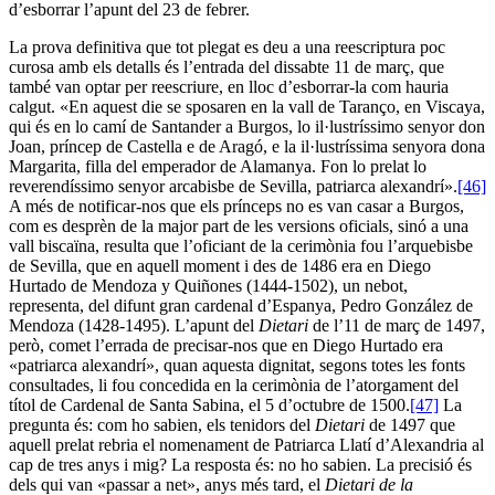
d’esborrar l’apunt del 23 de febrer.
La prova definitiva que tot plegat es deu a una reescriptura poc
curosa amb els detalls és l’entrada del dissabte 11 de març, que
també van optar per reescriure, en lloc d’esborrar-la com hauria
calgut. «En aquest die se sposaren en la vall de Taranço, en Viscaya,
qui és en lo camí de Santander a Burgos, lo il·lustríssimo senyor don
Joan, príncep de Castella e de Aragó, e la il·lustríssima senyora dona
Margarita, filla del emperador de Alamanya. Fon lo prelat lo
reverendíssimo senyor arcabisbe de Sevilla, patriarca alexandrí».
[46]
A més de notificar-nos que els prínceps no es van casar a Burgos,
com es desprèn de la major part de les versions oficials, sinó a una
vall biscaïna, resulta que l’oficiant de la cerimònia fou l’arquebisbe
de Sevilla, que en aquell moment i des de 1486 era en Diego
Hurtado de Mendoza y Quiñones (1444-1502), un nebot,
representa, del difunt gran cardenal d’Espanya, Pedro González de
Mendoza (1428-1495). L’apunt del
Dietari
de l’11 de març de 1497,
però, comet l’errada de precisar-nos que en Diego Hurtado era
«patriarca alexandrí», quan aquesta dignitat, segons totes les fonts
consultades, li fou concedida en la cerimònia de l’atorgament del
títol de Cardenal de Santa Sabina, el 5 d’octubre de 1500.
[47]
La
pregunta és: com ho sabien, els tenidors del
Dietari
de 1497 que
aquell prelat rebria el nomenament de Patriarca Llatí d’Alexandria al
cap de tres anys i mig? La resposta és: no ho sabien. La precisió és
dels qui van «passar a net», anys més tard, el
Dietari de la