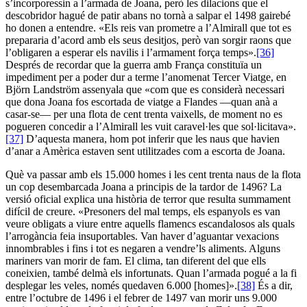
s’incorporessin a l’armada de Joana, però les dilacions que el
descobridor hagué de patir abans no tornà a salpar el 1498 gairebé
ho donen a entendre. «Els reis van prometre a l’Almirall que tot es
prepararia d’acord amb els seus desitjos, però van sorgir raons que
l’obligaren a esperar els navilis i l’armament força temps».
[36]
Després de recordar que la guerra amb França constituïa un
impediment per a poder dur a terme l’anomenat Tercer Viatge, en
Björn Landström assenyala que «com que es considerà necessari
que dona Joana fos escortada de viatge a Flandes —quan anà a
casar-se— per una flota de cent trenta vaixells, de moment no es
pogueren concedir a l’Almirall les vuit caravel·les que sol·licitava».
[37]
D’aquesta manera, hom pot inferir que les naus que havien
d’anar a Amèrica estaven sent utilitzades com a escorta de Joana.
Què va passar amb els 15.000 homes i les cent trenta naus de la flota
un cop desembarcada Joana a principis de la tardor de 1496? La
versió oficial explica una història de terror que resulta summament
difícil de creure. «Presoners del mal temps, els espanyols es van
veure obligats a viure entre aquells flamencs escandalosos als quals
l’arrogància feia insuportables. Van haver d’aguantar vexacions
innombrables i fins i tot es negaren a vendre’ls aliments. Alguns
mariners van morir de fam. El clima, tan diferent del que ells
coneixien, també delmà els infortunats. Quan l’armada pogué a la fi
desplegar les veles, només quedaven 6.000 [homes]».
[38]
És a dir,
entre l’octubre de 1496 i el febrer de 1497 van morir uns 9.000