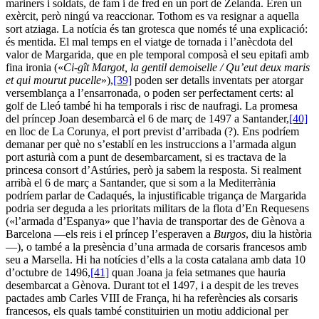
mariners i soldats, de fam i de fred en un port de Zelanda. Eren un
exèrcit, però ningú va reaccionar. Tothom es va resignar a aquella
sort atziaga. La notícia és tan grotesca que només té una explicació:
és mentida. El mal temps en el viatge de tornada i l’anècdota del
valor de Margarida, que en ple temporal composà el seu epitafi amb
fina ironia («
Ci-gît Margot, la gentil demoiselle / Qu’eut deux maris
et qui mourut pucelle
»),
[39]
poden ser detalls inventats per atorgar
versemblança a l’ensarronada, o poden ser perfectament certs: al
golf de Lleó també hi ha temporals i risc de naufragi. La promesa
del príncep Joan desembarcà el 6 de març de 1497 a Santander,
[40]
en lloc de La Corunya, el port previst d’arribada (?). Ens podríem
demanar per què no s’establí en les instruccions a l’armada algun
port asturià com a punt de desembarcament, si es tractava de la
princesa consort d’Astúries, però ja sabem la resposta. Si realment
arribà el 6 de març a Santander, que si som a la Mediterrània
podríem parlar de Cadaqués, la injustificable trigança de Margarida
podria ser deguda a les prioritats militars de la flota d’En Requesens
(«l’armada d’Espanya» que l’havia de transportar des de Gènova a
Barcelona —els reis i el príncep l’esperaven a
Burgos
, diu la història
—), o també a la presència d’una armada de corsaris francesos amb
seu a Marsella. Hi ha notícies d’ells a la costa catalana amb data 10
d’octubre de 1496,
[41]
quan Joana ja feia setmanes que hauria
desembarcat a Gènova. Durant tot el 1497, i a despit de les treves
pactades amb Carles VIII de França, hi ha referències als corsaris
francesos, els quals també constituirien un motiu addicional per