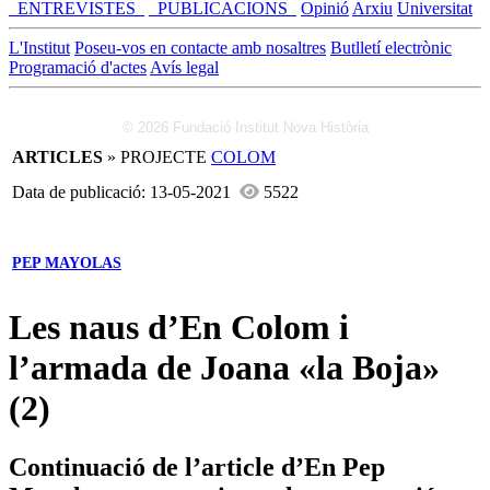
_ENTREVISTES_
_PUBLICACIONS_
Opinió
Arxiu
Universitat
L'Institut
Poseu-vos en contacte amb nosaltres
Butlletí electrònic
Programació d'actes
Avís legal
© 2026 Fundació Institut Nova Història
ARTICLES
» PROJECTE
COLOM
Data de publicació: 13-05-2021
5522
PEP MAYOLAS
Les naus d’En Colom i
l’armada de Joana «la Boja»
(2)
Continuació de l’article d’En Pep