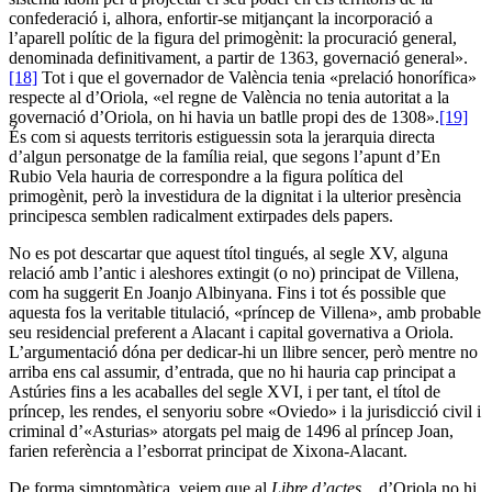
confederació i, alhora, enfortir-se mitjançant la incorporació a
l’aparell polític de la figura del primogènit: la procuració general,
denominada definitivament, a partir de 1363, governació general».
[18]
Tot i que el governador de València tenia «prelació honorífica»
respecte al d’Oriola, «el regne de València no tenia autoritat a la
governació d’Oriola, on hi havia un batlle propi des de 1308».
[19]
És com si aquests territoris estiguessin sota la jerarquia directa
d’algun personatge de la família reial, que segons l’apunt d’En
Rubio Vela hauria de correspondre a la figura política del
primogènit, però la investidura de la dignitat i la ulterior presència
principesca semblen radicalment extirpades dels papers.
No es pot descartar que aquest títol tingués, al segle XV, alguna
relació amb l’antic i aleshores extingit (o no) principat de Villena,
com ha suggerit En Joanjo Albinyana. Fins i tot és possible que
aquesta fos la veritable titulació, «príncep de Villena», amb probable
seu residencial preferent a Alacant i capital governativa a Oriola.
L’argumentació dóna per dedicar-hi un llibre sencer, però mentre no
arriba ens cal assumir, d’entrada, que no hi hauria cap principat a
Astúries fins a les acaballes del segle XVI, i per tant, el títol de
príncep, les rendes, el senyoriu sobre «Oviedo» i la jurisdicció civil i
criminal d’«Asturias» atorgats pel maig de 1496 al príncep Joan,
farien referència a l’esborrat principat de Xixona-Alacant.
De forma simptomàtica, veiem que al
Libre d’actes...
d’Oriola no hi