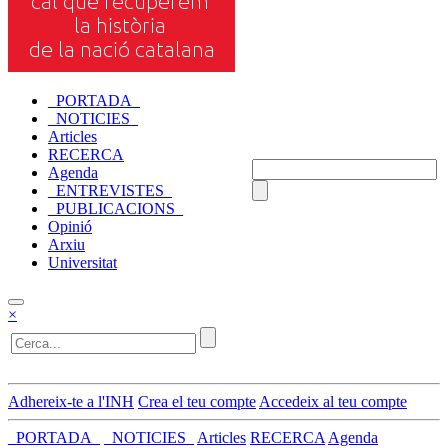
_PORTADA_
_NOTICIES_
Articles
RECERCA
Agenda
_ENTREVISTES_
_PUBLICACIONS_
Opinió
Arxiu
Universitat
×
Adhereix-te a l'INH
Crea el teu compte
Accedeix al teu compte
_PORTADA_
_NOTICIES_
Articles
RECERCA
Agenda