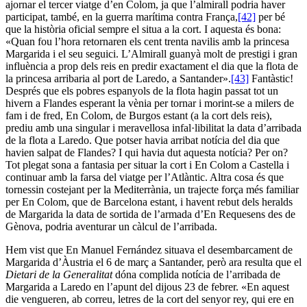
ajornar el tercer viatge d’en Colom, ja que l’almirall podria haver
participat, també, en la guerra marítima contra França,
[42]
per bé
que la història oficial sempre el situa a la cort. I aquesta és bona:
«Quan fou l’hora retornaren els cent trenta navilis amb la princesa
Margarida i el seu seguici. L’Almirall guanyà molt de prestigi i gran
influència a prop dels reis en predir exactament el dia que la flota de
la princesa arribaria al port de Laredo, a Santander».
[43]
Fantàstic!
Després que els pobres espanyols de la flota hagin passat tot un
hivern a Flandes esperant la vènia per tornar i morint-se a milers de
fam i de fred, En Colom, de Burgos estant (a la cort dels reis),
prediu amb una singular i meravellosa infal·libilitat la data d’arribada
de la flota a Laredo. Que potser havia arribat notícia del dia que
havien salpat de Flandes? I qui havia dut aquesta notícia? Per on?
Tot plegat sona a fantasia per situar la cort i En Colom a Castella i
continuar amb la farsa del viatge per l’Atlàntic. Altra cosa és que
tornessin costejant per la Mediterrània, un trajecte força més familiar
per En Colom, que de Barcelona estant, i havent rebut dels heralds
de Margarida la data de sortida de l’armada d’En Requesens des de
Gènova, podria aventurar un càlcul de l’arribada.
Hem vist que En Manuel Fernández situava el desembarcament de
Margarida d’Àustria el 6 de març a Santander, però ara resulta que el
Dietari de la Generalitat
dóna complida notícia de l’arribada de
Margarida a Laredo en l’apunt del dijous 23 de febrer. «En aquest
die vengueren, ab correu, letres de la cort del senyor rey, qui ere en