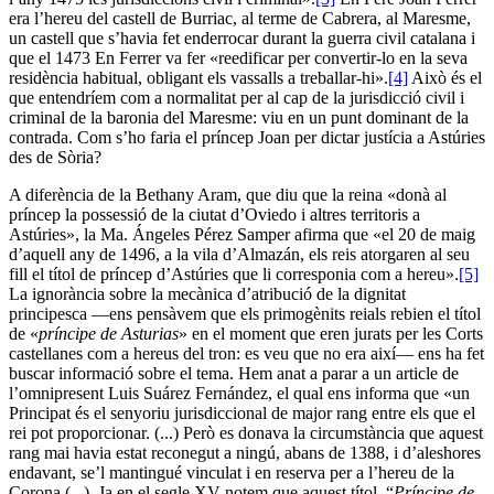
era l’hereu del castell de Burriac, al terme de Cabrera, al Maresme,
un castell que s’havia fet enderrocar durant la guerra civil catalana i
que el 1473 En Ferrer va fer «reedificar per convertir-lo en la seva
residència habitual, obligant els vassalls a treballar-hi».
[4]
Això és el
que entendríem com a normalitat per al cap de la jurisdicció civil i
criminal de la baronia del Maresme: viu en un punt dominant de la
contrada. Com s’ho faria el príncep Joan per dictar justícia a Astúries
des de Sòria?
A diferència de la Bethany Aram, que diu que la reina «donà al
príncep la possessió de la ciutat d’Oviedo i altres territoris a
Astúries», la Ma. Ángeles Pérez Samper afirma que «el 20 de maig
d’aquell any de 1496, a la vila d’Almazán, els reis atorgaren al seu
fill el títol de príncep d’Astúries que li corresponia com a hereu».
[5]
La ignorància sobre la mecànica d’atribució de la dignitat
principesca —ens pensàvem que els primogènits reials rebien el títol
de «
príncipe de Asturias
» en el moment que eren jurats per les Corts
castellanes com a hereus del tron: es veu que no era així— ens ha fet
buscar informació sobre el tema. Hem anat a parar a un article de
l’omnipresent Luis Suárez Fernández, el qual ens informa que «un
Principat és el senyoriu jurisdiccional de major rang entre els que el
rei pot proporcionar. (...) Però es donava la circumstància que aquest
rang mai havia estat reconegut a ningú, abans de 1388, i d’aleshores
endavant, se’l mantingué vinculat i en reserva per a l’hereu de la
Corona (...). Ja en el segle XV notem que aquest títol, “
Príncipe de