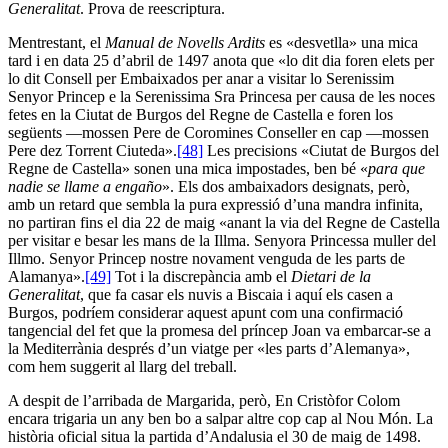
Generalitat
. Prova de reescriptura.
Mentrestant, el
Manual de Novells Ardits
es «desvetlla» una mica
tard i en data 25 d’abril de 1497 anota que «lo dit dia foren elets per
lo dit Consell per Embaixados per anar a visitar lo Serenissim
Senyor Princep e la Serenissima Sra Princesa per causa de les noces
fetes en la Ciutat de Burgos del Regne de Castella e foren los
següents —mossen Pere de Coromines Conseller en cap —mossen
Pere dez Torrent Ciuteda».
[48]
Les precisions «Ciutat de Burgos del
Regne de Castella» sonen una mica impostades, ben bé «
para que
nadie se llame a engaño
». Els dos ambaixadors designats, però,
amb un retard que sembla la pura expressió d’una mandra infinita,
no partiran fins el dia 22 de maig «anant la via del Regne de Castella
per visitar e besar les mans de la Illma. Senyora Princessa muller del
Illmo. Senyor Princep nostre novament venguda de les parts de
Alamanya».
[49]
Tot i la discrepància amb el
Dietari de la
Generalitat
, que fa casar els nuvis a Biscaia i aquí els casen a
Burgos, podríem considerar aquest apunt com una confirmació
tangencial del fet que la promesa del príncep Joan va embarcar-se a
la Mediterrània després d’un viatge per «les parts d’Alemanya»,
com hem suggerit al llarg del treball.
A despit de l’arribada de Margarida, però, En Cristòfor Colom
encara trigaria un any ben bo a salpar altre cop cap al Nou Món. La
història oficial situa la partida d’Andalusia el 30 de maig de 1498.