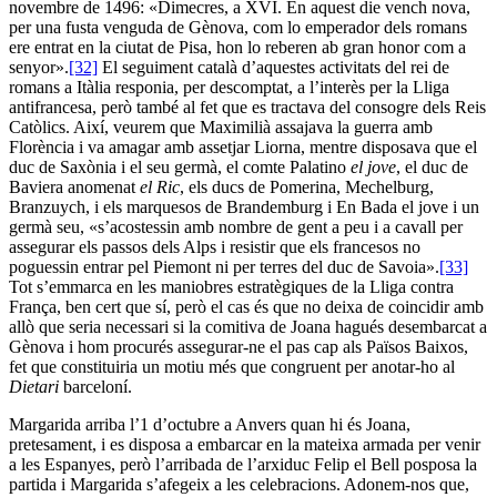
novembre de 1496: «Dimecres, a XVI. En aquest die vench nova,
per una fusta venguda de Gènova, com lo emperador dels romans
ere entrat en la ciutat de Pisa, hon lo reberen ab gran honor com a
senyor».
[32]
El seguiment català d’aquestes activitats del rei de
romans a Itàlia responia, per descomptat, a l’interès per la Lliga
antifrancesa, però també al fet que es tractava del consogre dels Reis
Catòlics. Així, veurem que Maximilià assajava la guerra amb
Florència i va amagar amb assetjar Liorna, mentre disposava que el
duc de Saxònia i el seu germà, el comte Palatino
el jove
, el duc de
Baviera anomenat
el Ric
, els ducs de Pomerina, Mechelburg,
Branzuych, i els marquesos de Brandemburg i En Bada el jove i un
germà seu, «s’acostessin amb nombre de gent a peu i a cavall per
assegurar els passos dels Alps i resistir que els francesos no
poguessin entrar pel Piemont ni per terres del duc de Savoia».
[33]
Tot s’emmarca en les maniobres estratègiques de la Lliga contra
França, ben cert que sí, però el cas és que no deixa de coincidir amb
allò que seria necessari si la comitiva de Joana hagués desembarcat a
Gènova i hom procurés assegurar-ne el pas cap als Països Baixos,
fet que constituiria un motiu més que congruent per anotar-ho al
Dietari
barceloní.
Margarida arriba l’1 d’octubre a Anvers quan hi és Joana,
pretesament, i es disposa a embarcar en la mateixa armada per venir
a les Espanyes, però l’arribada de l’arxiduc Felip el Bell posposa la
partida i Margarida s’afegeix a les celebracions. Adonem-nos que,