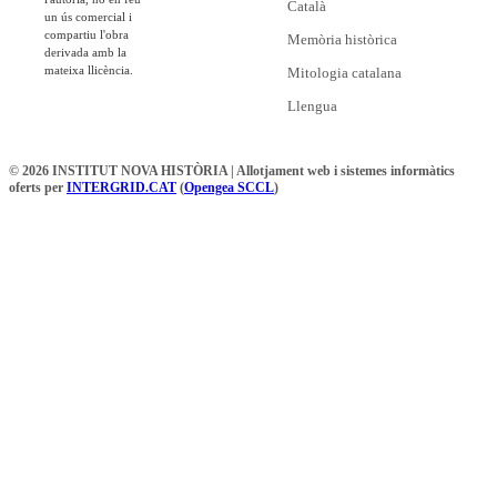
Català
un ús comercial i
compartiu l'obra
Memòria històrica
derivada amb la
mateixa llicència.
Mitologia catalana
Llengua
© 2026 INSTITUT NOVA HISTÒRIA | Allotjament web i sistemes informàtics
oferts per
INTERGRID.CAT
(
Opengea SCCL
)