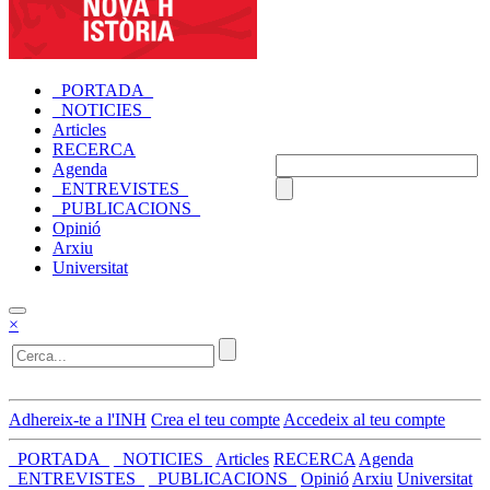
_PORTADA_
_NOTICIES_
Articles
RECERCA
Agenda
_ENTREVISTES_
_PUBLICACIONS_
Opinió
Arxiu
Universitat
×
Adhereix-te a l'INH
Crea el teu compte
Accedeix al teu compte
_PORTADA_
_NOTICIES_
Articles
RECERCA
Agenda
_ENTREVISTES_
_PUBLICACIONS_
Opinió
Arxiu
Universitat