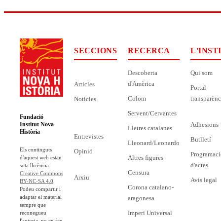
SECCIONS
RECERCA
L'INST
Descoberta
Qui som
d'Amèrica
Articles
Portal
Colom
transparènc
Notícies
Servent/Cervantes
Fundació
Adhesions
Institut Nova
Lletres catalanes
Història
Entrevistes
Butlletí
Lleonard/Leonardo
Els continguts
Opinió
Programaci
Altres figures
d'aquest web estan
d'actes
sota llicència
Censura
Creative Commons
Arxiu
Avís legal
BY-NC-SA 4.0
.
Corona catalano-
Podeu compartir i
adaptar el material
aragonesa
sempre que
Imperi Universal
reconegueu
l'autoria, no en feu