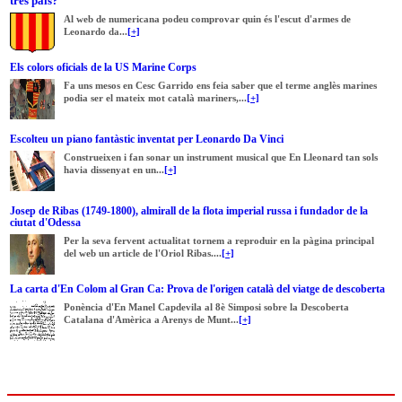
tres pals?
Al web de numericana podeu comprovar quin és l'escut d'armes de
Leonardo da...
[+]
Els colors oficials de la US Marine Corps
Fa uns mesos en Cesc Garrido ens feia saber que el terme anglès marines
podia ser el mateix mot català mariners,...
[+]
Escolteu un piano fantàstic inventat per Leonardo Da Vinci
Construeixen i fan sonar un instrument musical que En Lleonard tan sols
havia dissenyat en un...
[+]
Josep de Ribas (1749-1800), almirall de la flota imperial russa i fundador de la
ciutat d'Odessa
Per la seva fervent actualitat tornem a reproduir en la pàgina principal
del web un article de l'Oriol Ribas....
[+]
La carta d'En Colom al Gran Ca: Prova de l'origen català del viatge de descoberta
Ponència d'En Manel Capdevila al 8è Simposi sobre la Descoberta
Catalana d'Amèrica a Arenys de Munt...
[+]