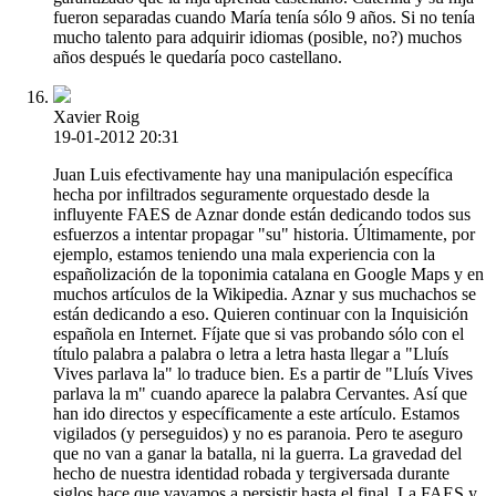
fueron separadas cuando María tenía sólo 9 años. Si no tenía
mucho talento para adquirir idiomas (posible, no?) muchos
años después le quedaría poco castellano.
Xavier Roig
19-01-2012 20:31
Juan Luis efectivamente hay una manipulación específica
hecha por infiltrados seguramente orquestado desde la
influyente FAES de Aznar donde están dedicando todos sus
esfuerzos a intentar propagar "su" historia. Últimamente, por
ejemplo, estamos teniendo una mala experiencia con la
españolización de la toponimia catalana en Google Maps y en
muchos artículos de la Wikipedia. Aznar y sus muchachos se
están dedicando a eso. Quieren continuar con la Inquisición
española en Internet. Fíjate que si vas probando sólo con el
título palabra a palabra o letra a letra hasta llegar a "Lluís
Vives parlava la" lo traduce bien. Es a partir de "Lluís Vives
parlava la m" cuando aparece la palabra Cervantes. Así que
han ido directos y específicamente a este artículo. Estamos
vigilados (y perseguidos) y no es paranoia. Pero te aseguro
que no van a ganar la batalla, ni la guerra. La gravedad del
hecho de nuestra identidad robada y tergiversada durante
siglos hace que vayamos a persistir hasta el final. La FAES y