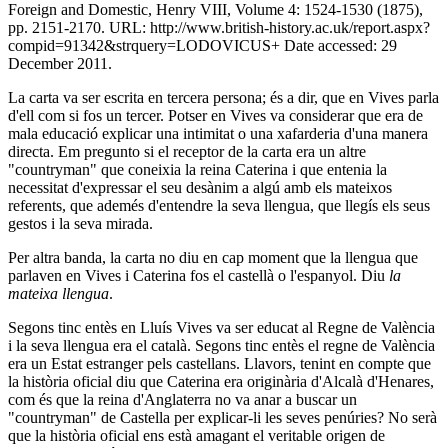
Foreign and Domestic, Henry VIII, Volume 4: 1524-1530 (1875),
pp. 2151-2170. URL: http://www.british-history.ac.uk/report.aspx?
compid=91342&strquery=LODOVICUS+ Date accessed: 29
December 2011.
La carta va ser
escrita en tercera persona; és a dir, que en Vives parla
d'ell com si fos un tercer. Potser en Vives va considerar que era de
mala educació explicar una intimitat o una xafarderia d'una manera
directa. Em pregunto si el receptor de la carta era un altre
"countryman" que coneixia la reina Caterina i que entenia la
necessitat d'expressar el seu desànim a algú amb els mateixos
referents, que ademés d'entendre la seva llengua, que llegís els seus
gestos i la seva mirada.
Per altra banda
, la carta no diu en cap moment que la llengua que
parlaven en Vives i Caterina fos el castellà o l'espanyol. Diu
la
mateixa llengua
.
Segons tinc entès en Lluís Vives va ser educat al Regne de València
i la seva llengua era el català. Segons tinc entès el regne de València
era un Estat estranger pels castellans. Llavors, tenint en compte que
la història oficial diu que Caterina era originària d'Alcalà d'Henares,
com és que la reina d'Anglaterra no va anar a buscar un
"countryman" de Castella per explicar-li les seves penúries? No serà
que la història oficial ens està amagant el veritable origen de