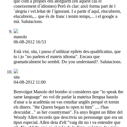
que com a pròpies ens atorguem (en aquest cas el
coneixement d´idiomes) Però és clar: això forma part de l
´alegria i vel.leïtat de l´ignorant. I a partir d´aquí, elucubrem,
elucubrem,... que és de franc i tenim temps,... i el google a
mà. Salutacions.
manolo
06-08-2012 16:53
Està vist, sita, i passo d´utilitzar epítets des-qualificatius, que
tu i jo "no parlem el mateix idioma". Encara que
gramaticalment ho sembli. Do you understand?. Salutacions.
sita
04-08-2012 11:00
Benvolgut Manolo del bombo si consideres que "to speak the
same language" no vol dir parlar la mateixa llengua hauràs
d'anar a la acadèmia on vas estudiar anglès perquè et tornin
els diners. "the Queen began to open to him" .... t'has
descuidat .." as her countryman". Fa anys llegint un llibre del
Woody Allen recordo que descrivia un personatge que era un
tipus especial. Allen deia d'ell "vaig dir no i va entendre que