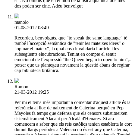
si". No oblidis que en el món de la física quàntica dos més
dos poden ser cinc. Adéu benvolgut
manolo
01-08-2012 08:49
Recordeu, benvolguts, que "to speak the same language" té
també l´accepció semàntica de "tenir les mateixes idees" o
"opinar el mateix", la qual cosa invalidaria l´article i les
subsegüents elucubracions. Tenint en compte el sentit
emocional de l´expressió "the Queen began to open to him",...
potser que us plantegeu novament la qüestió abans de regirar
cap biblioteca britànica.
Ramon
21-03-2012 19:25
Per mi el tema més important a comentar d'aquest article és la
referència al lloc de naixement de Caterina perquè en Pep
Mayoles fa temps que defensa que els censors substitueixen
sistemàticament Alacant per Alcalà d'Henares. Si ara
comencem a saber que els reis catòlics tenien establerta la cort
durant llargs períodes a València no és estrany que Caterina,
nascuda a Alacant, demani la presència d'un valencià. També