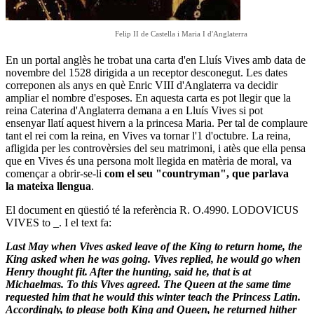
Felip II de Castella i Maria I d'Anglaterra
En un portal anglès he trobat una carta d'en Lluís Vives amb data de
novembre del 1528 dirigida a un receptor desconegut. Les dates
correponen als anys en què
Enric VIII d'Anglaterra
va decidir
ampliar el nombre d'esposes. En aquesta carta es pot llegir que la
reina Caterina d'Anglaterra demana a en Lluís Vives si pot
ensenyar llatí aquest hivern a la princesa
Maria
. Per tal de complaure
tant el rei com la reina, en Vives va tornar l'1 d'octubre
.
La reina,
afligida per les controvèrsies del seu matrimoni, i atès que ella pensa
que en Vives és una persona molt llegida en matèria de
moral,
va
començar a obrir-se-li
com el seu "countryman", que parlava
la mateixa llengua
.
El document en qüestió té la referència
R. O.4990. LODOVICUS
VIVES to _. I el text fa:
Last May when Vives asked leave of the King to return home, the
King asked when he was going. Vives replied, he would go when
Henry thought fit. After the hunting, said he, that is at
Michaelmas. To this Vives agreed. The Queen at the same time
requested him that he would this winter teach the Princess Latin.
Accordingly, to please both King and Queen, he returned hither