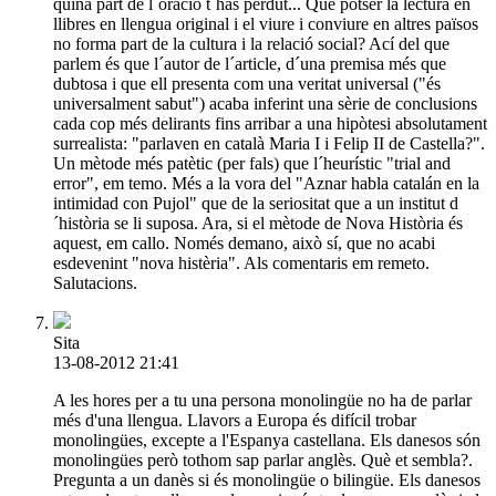
quina part de l´oració t´has perdut... Que potser la lectura en
llibres en llengua original i el viure i conviure en altres països
no forma part de la cultura i la relació social? Ací del que
parlem és que l´autor de l´article, d´una premisa més que
dubtosa i que ell presenta com una veritat universal ("és
universalment sabut") acaba inferint una sèrie de conclusions
cada cop més delirants fins arribar a una hipòtesi absolutament
surrealista: "parlaven en català Maria I i Felip II de Castella?".
Un mètode més patètic (per fals) que l´heurístic "trial and
error", em temo. Més a la vora del "Aznar habla catalán en la
intimidad con Pujol" que de la seriositat que a un institut d
´història se li suposa. Ara, si el mètode de Nova Història és
aquest, em callo. Només demano, això sí, que no acabi
esdevenint "nova histèria". Als comentaris em remeto.
Salutacions.
Sita
13-08-2012 21:41
A les hores per a tu una persona monolingüe no ha de parlar
més d'una llengua. Llavors a Europa és difícil trobar
monolingües, excepte a l'Espanya castellana. Els danesos són
monolingües però tothom sap parlar anglès. Què et sembla?.
Pregunta a un danès si és monolingüe o bilingüe. Els danesos