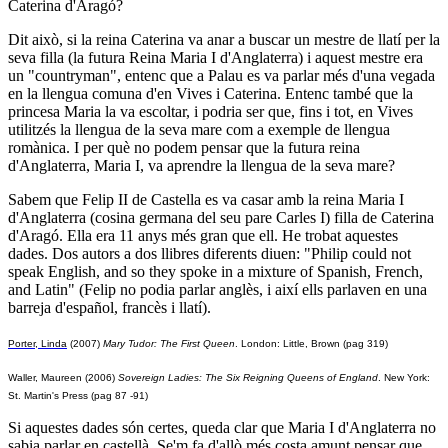
Caterina d'Aragó?
Dit això
, si la reina Caterina va anar a buscar un mestre de llatí per la
seva filla (la futura Reina Maria I d'Anglaterra) i aquest mestre era
un "countryman", entenc que a Palau es va parlar més d'una vegada
en la llengua comuna d'en Vives i Caterina. Entenc també que la
princesa Maria la va escoltar, i podria ser que, fins i tot, en Vives
utilitzés la llengua de la seva mare com a exemple de llengua
romànica. I per què no podem pensar que la futura reina
d'Anglaterra, Maria I, va aprendre la llengua de la seva mare?
Sabem que Felip II de Castella es va casar amb la reina Maria I
d'Anglaterra (cosina germana del seu pare Carles I) filla de Caterina
d'Aragó. Ella era 11 anys més gran que ell. He trobat aquestes
dades.
Dos autors a dos llibres diferents diuen: "Philip could not
speak English, and so they spoke in a mixture of Spanish, French,
and Latin" (Felip no podia parlar anglès, i així ells parlaven en una
barreja d'español, francès i llatí).
Porter,
Linda
(2007)
Mary
Tudor:
The
First
Queen
.
London:
Little,
Brown
(pag
319)
Waller,
Maureen
(2006)
Sovereign
Ladies:
The
Six
Reigning
Queens
of
England
.
New
York:
St.
Martin's
Press
(pag
87
-91)
Si aquestes dades són certes, queda clar que Maria I d'Anglaterra no
sabia parlar en castellà. Se'm fa d'allò més costa amunt pensar que