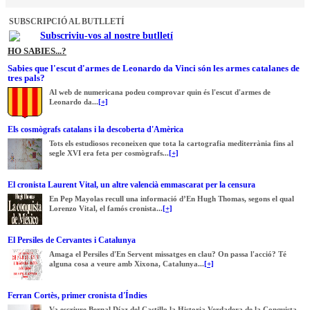
SUBSCRIPCIÓ AL BUTLLETÍ
Subscriviu-vos al nostre butlletí
HO SABIES...?
Sabies que l'escut d'armes de Leonardo da Vinci són les armes catalanes de
tres pals?
Al web de numericana podeu comprovar quin és l'escut d'armes de
Leonardo da...
[+]
Els cosmògrafs catalans i la descoberta d'Amèrica
Tots els estudiosos reconeixen que tota la cartografia mediterrània fins al
segle XVI era feta per cosmògrafs...
[+]
El cronista Laurent Vital, un altre valencià emmascarat per la censura
En Pep Mayolas recull una informació d’En Hugh Thomas, segons el qual
Lorenzo Vital, el famós cronista...
[+]
El Persiles de Cervantes i Catalunya
Amaga el Persiles d'En Servent missatges en clau? On passa l'acció? Té
alguna cosa a veure amb Xixona, Catalunya...
[+]
Ferran Cortès, primer cronista d'Índies
Va escriure Bernal Díaz del Castillo la Historia Verdadera de la Conquista