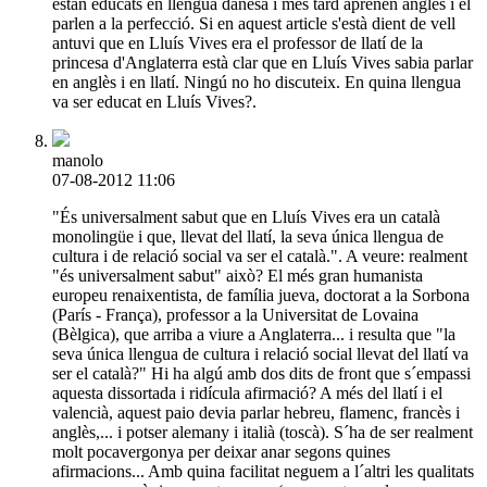
estan educats en llengua danesa i més tard aprenen anglès i el
parlen a la perfecció. Si en aquest article s'està dient de vell
antuvi que en Lluís Vives era el professor de llatí de la
princesa d'Anglaterra està clar que en Lluís Vives sabia parlar
en anglès i en llatí. Ningú no ho discuteix. En quina llengua
va ser educat en Lluís Vives?.
manolo
07-08-2012 11:06
"És universalment sabut que en Lluís Vives era un català
monolingüe i que, llevat del llatí, la seva única llengua de
cultura i de relació social va ser el català.". A veure: realment
"és universalment sabut" això? El més gran humanista
europeu renaixentista, de família jueva, doctorat a la Sorbona
(París - França), professor a la Universitat de Lovaina
(Bèlgica), que arriba a viure a Anglaterra... i resulta que "la
seva única llengua de cultura i relació social llevat del llatí va
ser el català?" Hi ha algú amb dos dits de front que s´empassi
aquesta dissortada i ridícula afirmació? A més del llatí i el
valencià, aquest paio devia parlar hebreu, flamenc, francès i
anglès,... i potser alemany i italià (toscà). S´ha de ser realment
molt pocavergonya per deixar anar segons quines
afirmacions... Amb quina facilitat neguem a l´altri les qualitats