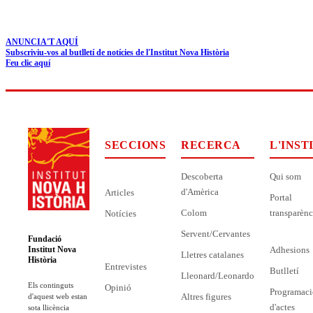
ANUNCIA'T AQUÍ
Subscriviu-vos al butlletí de notícies de l'Institut Nova Història
Feu clic aquí
SECCIONS
RECERCA
L'INST
Descoberta
Qui som
d'Amèrica
Articles
Portal
Colom
transparènc
Notícies
Servent/Cervantes
Fundació
Adhesions
Institut Nova
Lletres catalanes
Història
Entrevistes
Butlletí
Lleonard/Leonardo
Els continguts
Opinió
Programaci
Altres figures
d'aquest web estan
d'actes
sota llicència