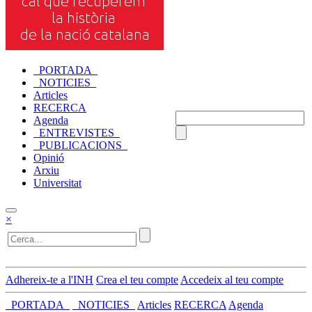
_PORTADA_
_NOTICIES_
Articles
RECERCA
Agenda
_ENTREVISTES_
_PUBLICACIONS_
Opinió
Arxiu
Universitat
×
Adhereix-te a l'INH
Crea el teu compte
Accedeix al teu compte
_PORTADA_
_NOTICIES_
Articles
RECERCA
Agenda