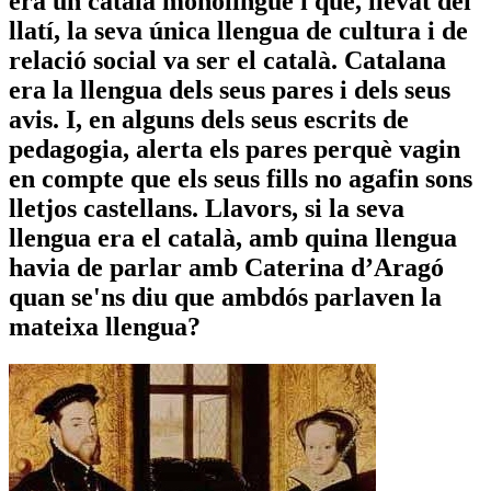
era un català monolingüe i que, llevat del
llatí, la seva única llengua de cultura i de
relació social va ser el català. Catalana
era la llengua dels seus pares i dels seus
avis. I, en alguns dels seus escrits de
pedagogia, alerta els pares perquè vagin
en compte que els seus fills no agafin sons
lletjos castellans. Llavors, si la seva
llengua era el català, amb quina llengua
havia de parlar amb Caterina d’Aragó
quan se'ns diu que ambdós parlaven la
mateixa llengua?