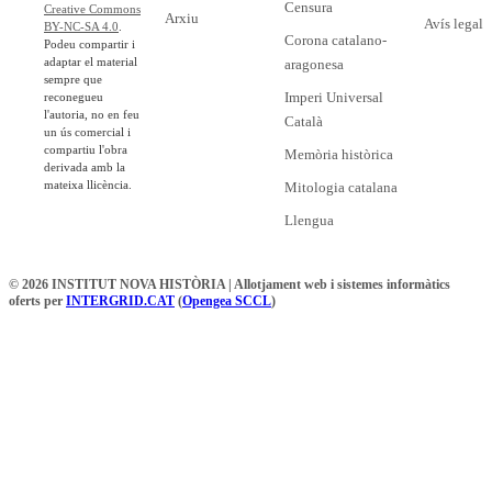
Censura
Creative Commons
Arxiu
Avís legal
BY-NC-SA 4.0
.
Corona catalano-
Podeu compartir i
adaptar el material
aragonesa
sempre que
Imperi Universal
reconegueu
l'autoria, no en feu
Català
un ús comercial i
compartiu l'obra
Memòria històrica
derivada amb la
mateixa llicència.
Mitologia catalana
Llengua
© 2026 INSTITUT NOVA HISTÒRIA | Allotjament web i sistemes informàtics
oferts per
INTERGRID.CAT
(
Opengea SCCL
)