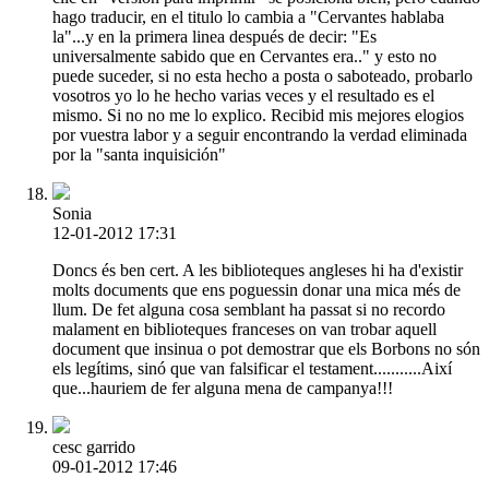
hago traducir, en el titulo lo cambia a "Cervantes hablaba
la"...y en la primera linea después de decir: "Es
universalmente sabido que en Cervantes era.." y esto no
puede suceder, si no esta hecho a posta o saboteado, probarlo
vosotros yo lo he hecho varias veces y el resultado es el
mismo. Si no no me lo explico. Recibid mis mejores elogios
por vuestra labor y a seguir encontrando la verdad eliminada
por la "santa inquisición"
Sonia
12-01-2012 17:31
Doncs és ben cert. A les biblioteques angleses hi ha d'existir
molts documents que ens poguessin donar una mica més de
llum. De fet alguna cosa semblant ha passat si no recordo
malament en biblioteques franceses on van trobar aquell
document que insinua o pot demostrar que els Borbons no són
els legítims, sinó que van falsificar el testament...........Així
que...hauriem de fer alguna mena de campanya!!!
cesc garrido
09-01-2012 17:46