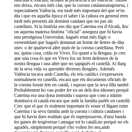
ens deixa, encara més clar, que la corona catalanoaragonesa, i
especialment València, era molt més important del que se'ns
diu i que en aquella època el saber i la cultura en general eren
molt més presents als dominis catalans que no pas als
castellans. Si la història ens diu que Caterina era d'Alcalà, lloc
on aquesta mateixa història "oficial" assegura que hi havia
una prestigiosa Universitat, hagués estat més lògic o
versemblant que hagués demanat un home de lletres de dita
univ. o de qualsevol altre punt de la corona castellana. Però
no, quina cosa, crida en Vives. En quant a la llengua, jo crec
que una cosa és que en Vives fos un ferm defensor de la
nostra llengua i una altre que no sapigués el castellà. Al llarg
de la seva vida va aprendre diverses llengües. Ademés
València tocava amb Castella, els reis catòlics s'expresaven
normalment en castellà, encara que els documents oficials de
la corona fossin fets en català, i suposo que la seva filla també.
Probablement ho van poder fer en un dels dos idiomes perquè
Caterina era una dona instruïda i suposo que com a mínim
dominava el català encara que amb la familia parlés en castellà
Crec que el que és realment important és veure el lligam entre
Caterina i la seva familia amb la corona i cultura catalanes i
que hi havia dues realitats que és superposaven, d'una banda
les ganes de tergiversar i amagar tot lo català,no perquè no els
agradés, simplement perquè s'ho volien fer seu,amb