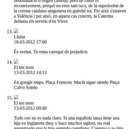
denominació d'origen castellà, però de l'altre el
reconeixement, perquè no eren tant rucs, de la superioritat de
la corona catalano aragonesa en gairebé tot. Per això s'estaven
a València i per això, en aquest cas concret, la Caterina
demana els serveis d'en Vives
Lluïsa
18-03-2012 17:00
És veritat. Tu estas carregat de prejudicis
El teu nom
13-03-2012 14:13
En google maps, Plaça Francesc Macià sigue siendo Plaça
Calvo Sotelo
El teu nom
13-03-2012 00:48
Todo eso no es nada claro. Si una española lana) tiene una
hija en Inglaterra (hoy o hace muchos siglos), no está
garantizado que la hija aprenda castellano. Caterina y su hija