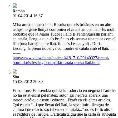
Ramón
01-04-2014 16:37
M'ha arribat aquest link. Resulta que els britànics en un altre
temps no gaire llunyà confonien el català amb el llatí. És molt
probable que la Maria Tudor i Felip II s'entenguessin parlant
en català, llengua que als britànics els sonava una mica com el
llatí (una barreja entre llatí, francés i espanyol) . Doris
Lessing, la premi nobel va confondre el català amb el llatí. ----
------
http://www.vilaweb.cat/noticia/4181710/20140327/premi-
borni-doris-lessing-sent-parlar-catala-pensa-llati.html
Sita
15-08-2012 20:39
Et confons. Em sembla que la introducció en negreta i l'article
no ha estat escrit pel mateix autor. En negreta apareix una
introducció que escriu l'editorial. Fixa't en els altres articles.
Qui escriu “.. i que llevat del llatí, la seva única llengua de
cultura i de relació social va ser el català...” no és l'articulista,
és l'editora de l'article. L'articulista diu que la carta és atribuïda