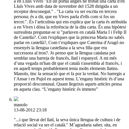
a en Lluís Vives "En un portal anglès he trobat una carta d'en
Lluís Vives amb data de novembre del 1528 dirigida a un
receptor desconegut." . "La carta va ser escrita en tercera
persona; és a dir, que en Vives parla d'ells com si fos un
tercer.". És l’articulista qui ens explica que la carta és atribuïda
a en Vives i dóna la referència de la dita carta. És una hipòtesi
surrealista preguntar-se si "parlaven en català Maria I i Felip II
de Castella?. Com t'expliques que la princesa Maria no sabés
parlar en castellà?, Com t’expliques que Caterina d'Aragó no
ensenyés la llengua castellana a la seva filla que era
successora al tron?. Jo penso que la llengua catalana pot
semblar una barreja de francès, llatí i espanyol. A mi més
d’una vegada m'han dit que el català s'assembla al francès, i
en aquell temps probablement tenia molts elements llatins.
Manolo, tinc la sensació que et fa por la veritat. No barregis a
l’Ansar i en Pujol en aquest tema. L’engany històric és d’una
proporció descomunal. Quant llegeixis aquets articles pensa
en aqueta clau. “L’engany històric és immens”
manolo
13-08-2012 23:18
"...i que llevat del llatí, la seva única llengua de cultura i de
relació social va ser el català." M´agradaria saber, sita, en