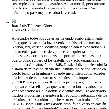
sus empleados a sueldo pasarán y Aznar morirá, pero nuestro
pueblo (sin necesidad de sueldo) no, nunca jamás. Cuánto
más tiempo pase mejor se sabrá la verdad.
Juan Luis Tabuenca Giner
19-01-2012 00:00
Apreciados todos los que estáis llevando acabo esta ingente
labor, que es sacar a la luz la verdadera historia de nuestra
Nación, tergiversada, ocultada, vilipendiada y expoliados sus
documentos para hacer desaparecer cualquier rastro que
pudiese desdecir sus mentiras que por cientos de años, han
puesto como su verdad los castellanos y solo españoles a
partir de la Constitución de 1868. Desde el día que descubrí la
historia de mi nación en vuestro Instituto me he convertido en
forofo lector de la misma y cuando me dijisteis como acceder
a la lectura de todos vuestros artículos lo he impreso
¡TODOS! en papel, que llevo 2 paquetes y seguiré: Los he
impreso en Castellano ya que es mi intención enviarlos una
vez escaneados a Chile donde viví tantos años, He observado
muchos problemas referentes a la traducción automática de los
artículos pero esta ultima que he visto en el articulo del 9-
01.2012 sobre Lluis Vives donde después de leerlo en catalán,
clic en "versión para imprimir" se posiciona bien, pero cuando