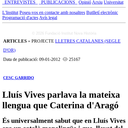
_ENTREVISTES_
_PUBLICACIONS_
Opinió
Arxiu
Universitat
L'Institut
Poseu-vos en contacte amb nosaltres
Butlletí electrònic
Programació d'actes
Avís legal
© 2026 Fundació Institut Nova Història
ARTICLES
» PROJECTE
LLETRES CATALANES (SEGLE
D'OR)
Data de publicació: 09-01-2012
25167
CESC GARRIDO
Lluís Vives parlava la mateixa
llengua que Caterina d'Aragó
És universalment sabut que en Lluís Vives