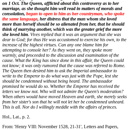
on 1 Oct. The Queen, afflicted about this controversy as to her
marriage, as she thought him well read in matters of morals and
consolation,
began to open to him as her countryman, who spoke
the same language
, her distress that the man whom she loved
more than herself should be so alienated from her, that he should
think of marrying another, which was the greater grief the more
she loved him
. Vives replied that it was an argument that she was
dear to God; for thus He was accustomed to exercise his own, to the
increase of the highest virtues. Can any one blame him for
attempting to console her? As they went on, they spoke more
warmly, and proceeded to the discussion and examination of the
cause. What the King has since done in this affair, the Queen could
not know; it was only rumored that the cause was referred to Rome.
The Queen then desired him to ask the Imperial ambassador to
write to the Emperor to do what was just with the Pope, lest she
should be condemned without being heard. The ambassador
promised he would do so. Whether the Emperor has received the
letters we know not. Who will not admire the Queen's moderation?
When others would have moved Heaven and earth, she merely seeks
from her sister's son that he will not let her be condemned unheard.
This is all. Nor do I willingly meddle with the affairs of princes.
Hol., Lat., p. 2.
From: 'Henry VIII: November 1528, 21-31', Letters and Papers,