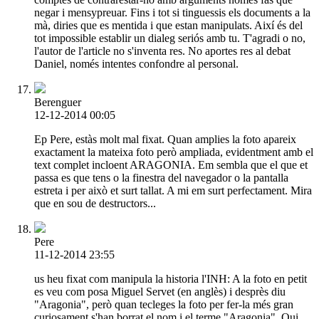
negar i mensypreuar. Fins i tot si tinguessis els documents a la
mà, diries que es mentida i que estan manipulats. Així és del
tot impossible establir un dialeg seriós amb tu. T'agradi o no,
l'autor de l'article no s'inventa res. No aportes res al debat
Daniel, només intentes confondre al personal.
Berenguer
12-12-2014 00:05
Ep Pere, estàs molt mal fixat. Quan amplies la foto apareix
exactament la mateixa foto però ampliada, evidentment amb el
text complet incloent ARAGONIA. Em sembla que el que et
passa es que tens o la finestra del navegador o la pantalla
estreta i per això et surt tallat. A mi em surt perfectament. Mira
que en sou de destructors...
Pere
11-12-2014 23:55
us heu fixat com manipula la historia l'INH: A la foto en petit
es veu com posa Miguel Servet (en anglès) i desprès diu
"Aragonia", però quan tecleges la foto per fer-la més gran
curiosament s'han borrat el nom i el terme "Aragonia". Qui