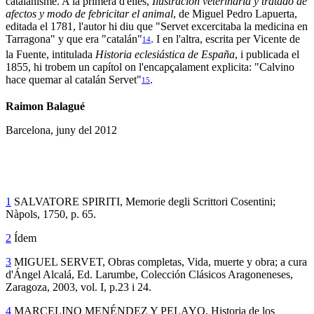
catalanisme. A la primera d'elles,
Ilustración veterinaria y tratado de
afectos y modo de febricitar el animal
, de Miguel Pedro Lapuerta,
editada el 1781, l'autor hi diu que "Servet excercitaba la medicina en
Tarragona" y que era "catalán"
. I en l'altra, escrita per Vicente de
14
la Fuente, intitulada
Historia eclesiástica de España
, i publicada el
1855, hi trobem un capítol on l'encapçalament explicita: "Calvino
hace quemar al catalán Servet"
.
15
Raimon Balagué
Barcelona, juny del 2012
1
SALVATORE SPIRITI, Memorie degli Scrittori Cosentini;
Nàpols, 1750, p. 65.
2
Ídem
3
MIGUEL SERVET, Obras completas, Vida, muerte y obra; a cura
d'Ángel Alcalá, Ed. Larumbe, Colección Clásicos Aragoneneses,
Zaragoza, 2003, vol. I, p.23 i 24.
4
MARCELINO MENÉNDEZ Y PELAYO, Historia de los