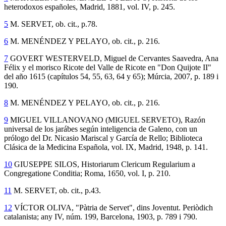
heterodoxos españoles, Madrid, 1881, vol. IV, p. 245.
5
M. SERVET, ob. cit., p.78.
6
M. MENÉNDEZ Y PELAYO, ob. cit., p. 216.
7
GOVERT WESTERVELD, Miguel de Cervantes Saavedra, Ana
Félix y el morisco Ricote del Valle de Ricote en "Don Quijote II"
del año 1615 (capítulos 54, 55, 63, 64 y 65); Múrcia, 2007, p. 189 i
190.
8
M. MENÉNDEZ Y PELAYO, ob. cit., p. 216.
9
MIGUEL VILLANOVANO (MIGUEL SERVETO), Razón
universal de los jarábes según inteligencia de Galeno, con un
prólogo del Dr. Nicasio Mariscal y García de Rello; Biblioteca
Clásica de la Medicina Española, vol. IX, Madrid, 1948, p. 141.
10
GIUSEPPE SILOS, Historiarum Clericum Regularium a
Congregatione Conditia; Roma, 1650, vol. I, p. 210.
11
M. SERVET, ob. cit., p.43.
12
VÍCTOR OLIVA, "Pàtria de Servet", dins Joventut. Periòdich
catalanista; any IV, núm. 199, Barcelona, 1903, p. 789 i 790.