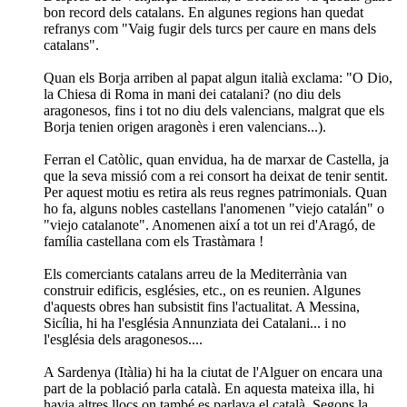
bon record dels catalans. En algunes regions han quedat
refranys com "Vaig fugir dels turcs per caure en mans dels
catalans".
Quan els Borja arriben al papat algun italià exclama: "O Dio,
la Chiesa di Roma in mani dei catalani? (no diu dels
aragonesos, fins i tot no diu dels valencians, malgrat que els
Borja tenien origen aragonès i eren valencians...).
Ferran el Catòlic, quan envidua, ha de marxar de Castella, ja
que la seva missió com a rei consort ha deixat de tenir sentit.
Per aquest motiu es retira als reus regnes patrimonials. Quan
ho fa, alguns nobles castellans l'anomenen "viejo catalán" o
"viejo catalanote". Anomenen així a tot un rei d'Aragó, de
família castellana com els Trastàmara !
Els comerciants catalans arreu de la Mediterrània van
construir edificis, esglésies, etc., on es reunien. Algunes
d'aquests obres han subsistit fins l'actualitat. A Messina,
Sicília, hi ha l'església Annunziata dei Catalani... i no
l'església dels aragonesos....
A Sardenya (Itàlia) hi ha la ciutat de l'Alguer on encara una
part de la població parla català. En aquesta mateixa illa, hi
havia altres llocs on també es parlava el català. Segons la