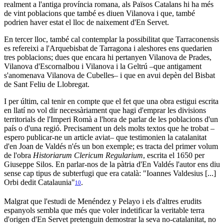
realment a l'antiga província romana, als Països Catalans hi ha més
de vint poblacions que també es diuen Vilanova i que, també
podrien haver estat el lloc de naixement d'En Servet.
En tercer lloc, també cal contemplar la possibilitat que Tarraconensis
es refereixi a l'Arquebisbat de Tarragona i aleshores ens quedarien
tres poblacions; dues que encara hi pertanyen Vilanova de Prades,
Vilanova d'Escornalbou i Vilanova i la Geltrú –que antigament
s'anomenava Vilanova de Cubelles– i que en avui depèn del Bisbat
de Sant Feliu de Llobregat.
I per últim, cal tenir en compte que el fet que una obra estigui escrita
en llatí no vol dir necessàriament que hagi d'emprar les divisions
territorials de l'Imperi Romà a l'hora de parlar de les poblacions d'un
país o d'una regió. Precisament un dels molts textos que he trobat –
espero publicar-ne un article aviat– que testimonien la catalanitat
d'en Joan de Valdés n'és un bon exemple; es tracta del primer volum
de l'obra
Historiarum Clericum Regularium
, escrita el 1650 per
Giuseppe Silos. En parlar-nos de la pàtria d'En Valdés l'autor ens diu
sense cap tipus de subterfugi que era català: "Ioannes Valdesius [...]
Orbi dedit Catalaunia"
.
10
Malgrat que l'estudi de Menéndez y Pelayo i els d'altres erudits
espanyols sembla que més que voler indetificar la veritable terra
d'origen d'En Servet pretenguin demostrar la seva no-catalanitat, no