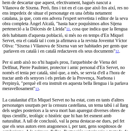
hem de descartar que aquest, efectivament, hagués nascut a
Vilanova de Sixena. Però, fins i tot en el cas que això fos així, res no
ens impedeix de situar el personatge en una òrbita netament
catalana, ja que, com ens advera l'expert servetista i editor de la seva
obra completa Àngel Alcalà, "hasta hace poquísimos años Sijena
perteneció a la Diócesis de Lleida"
, cosa que indica que la llengua
11
dels habitants d'aquesta població, si més no en temps d'En Miquel
Servet, era el català tal i com ja afirmava a la revista Joventut Víctor
Oliva: "Sixena i Vilanova de Sixena van ser habitades per gents que
parlaven en català i en català redactaven els seus documents"
.
12
Per si amb això no n'hi hagués prou, l'arquebisbe de Viena del
Delfinat, Pierre Paulmier, protector i amic personal d'En Servet, no
només el tenia per català, sinó que, a més, se servia d'ell a l'hora de
tractar amb els senyors i els prelats de la Provença, Narbona i
Perpinyà, "perquè ell era instruït en aquesta bella llengua i la parlava
meravellosament"
.
13
La catalanitat d'En Miquel Servet no ha estat, com en tants d'altres
personatges usurpats per la censura castellana, un tema tabú i al llarg
dels segles posteriors a la seva mort han aparegut diverses obres de
tipus científic, teològic o històric que hi han fet esment amb
naturalitat. A tall de conclusió, val la pena destacar-ne dues, pel fet
que els seus autors eren aragonesos i, per tant, gens sospitosos de