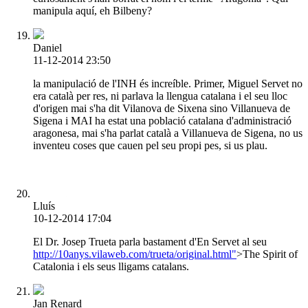
manipula aquí, eh Bilbeny?
Daniel
11-12-2014 23:50
la manipulació de l'INH és increíble. Primer, Miguel Servet no
era català per res, ni parlava la llengua catalana i el seu lloc
d'origen mai s'ha dit Vilanova de Sixena sino Villanueva de
Sigena i MAI ha estat una població catalana d'administració
aragonesa, mai s'ha parlat català a Villanueva de Sigena, no us
inventeu coses que cauen pel seu propi pes, si us plau.
Lluís
10-12-2014 17:04
El Dr. Josep Trueta parla bastament d'En Servet al seu
http://10anys.vilaweb.com/trueta/original.html"
>The Spirit of
Catalonia i els seus lligams catalans.
Jan Renard