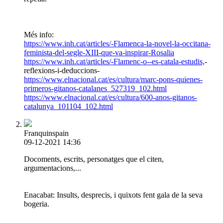
Més info:
https://www.inh.cat/articles/-Flamenca-la-novel-la-occitana-
feminista-del-segle-XIII-que-va-inspirar-Rosalia
https://www.inh.cat/articles/-Flamenc-o--es-catala-estudis,
-
reflexions-i-deduccions-
https://www.elnacional.cat/es/cultura/marc-pons-quienes-
primeros-gitanos-catalanes_527319_102.html
https://www.elnacional.cat/es/cultura/600-anos-gitanos-
catalunya_101104_102.html
Franquinspain
09-12-2021 14:36
Docoments, escrits, personatges que el citen,
argumentacions,...
Enacabat: Insults, desprecis, i quixots fent gala de la seva
bogeria.