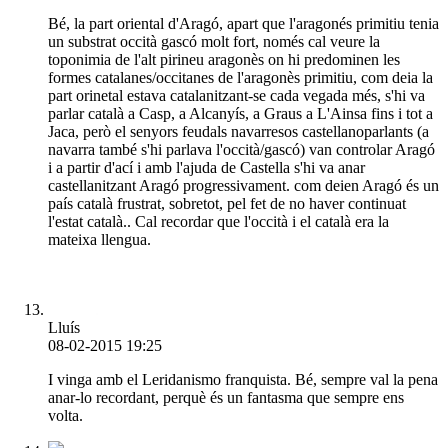
Bé, la part oriental d'Aragó, apart que l'aragonés primitiu tenia
un substrat occità gascó molt fort, només cal veure la
toponimia de l'alt pirineu aragonès on hi predominen les
formes catalanes/occitanes de l'aragonès primitiu, com deia la
part orinetal estava catalanitzant-se cada vegada més, s'hi va
parlar català a Casp, a Alcanyís, a Graus a L'Ainsa fins i tot a
Jaca, però el senyors feudals navarresos castellanoparlants (a
navarra també s'hi parlava l'occità/gascó) van controlar Aragó
i a partir d'ací i amb l'ajuda de Castella s'hi va anar
castellanitzant Aragó progressivament. com deien Aragó és un
país català frustrat, sobretot, pel fet de no haver continuat
l'estat català.. Cal recordar que l'occità i el català era la
mateixa llengua.
Lluís
08-02-2015 19:25
I vinga amb el Leridanismo franquista. Bé, sempre val la pena
anar-lo recordant, perquè és un fantasma que sempre ens
volta.