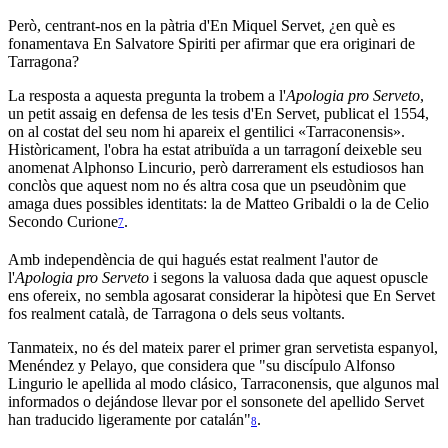
Però, centrant-nos en la pàtria d'En Miquel Servet, ¿en què es
fonamentava En Salvatore Spiriti per afirmar que era originari de
Tarragona?
La resposta a aquesta pregunta la trobem a l'
Apologia pro Serveto
,
un petit assaig en defensa de les tesis d'En Servet, publicat el 1554,
on al costat del seu nom hi apareix el gentilici «Tarraconensis».
Històricament, l'obra ha estat atribuïda a un tarragoní deixeble seu
anomenat Alphonso Lincurio, però darrerament els estudiosos han
conclòs que aquest nom no és altra cosa que un pseudònim que
amaga dues possibles identitats: la de Matteo Gribaldi o la de Celio
Secondo Curione
.
7
Amb independència de qui hagués estat realment l'autor de
l'
Apologia pro Serveto
i segons la valuosa dada que aquest opuscle
ens ofereix, no sembla agosarat considerar la hipòtesi que En Servet
fos realment català, de Tarragona o dels seus voltants.
Tanmateix, no és del mateix parer el primer gran servetista espanyol,
Menéndez y Pelayo, que considera que "su discípulo Alfonso
Lingurio le apellida al modo clásico, Tarraconensis, que algunos mal
informados o dejándose llevar por el sonsonete del apellido Servet
han traducido ligeramente por catalán"
.
8