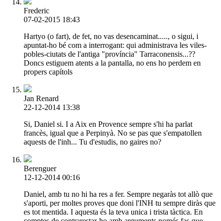
Frederic
07-02-2015 18:43
Hartyo (o fart), de fet, no vas desencaminat....., o sigui, i
apuntat-ho bé com a interrogant: qui administrava les viles-
pobles-ciutats de l'antiga "província" Tarraconensis...??
Doncs estiguem atents a la pantalla, no ens ho perdem en
propers capítols
Jan Renard
22-12-2014 13:38
Si, Daniel si. I a Aix en Provence sempre s'hi ha parlat
francès, igual que a Perpinyà. No se pas que s'empatollen
aquests de l'inh... Tu d'estudis, no gaires no?
Berenguer
12-12-2014 00:16
Daniel, amb tu no hi ha res a fer. Sempre negaràs tot allò que
s'aporti, per moltes proves que doni l'INH tu sempre diràs que
es tot mentida. I aquesta és la teva unica i trista tàctica. En
comptes de contrarestar-ho amb arguments només fas que