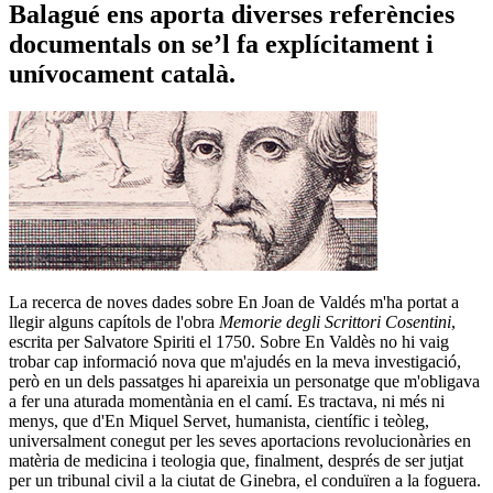
Balagué ens aporta diverses referències
documentals on se’l fa explícitament i
unívocament català.
La recerca de noves dades sobre En Joan de Valdés m'ha portat a
llegir alguns capítols de l'obra
Memorie degli Scrittori Cosentini
,
escrita per Salvatore Spiriti el 1750. Sobre En Valdès no hi vaig
trobar cap informació nova que m'ajudés en la meva investigació,
però en un dels passatges hi apareixia un personatge que m'obligava
a fer una aturada momentània en el camí. Es tractava, ni més ni
menys, que d'En Miquel Servet, humanista, científic i teòleg,
universalment conegut per les seves aportacions revolucionàries en
matèria de medicina i teologia que, finalment, després de ser jutjat
per un tribunal civil a la ciutat de Ginebra, el conduïren a la foguera.