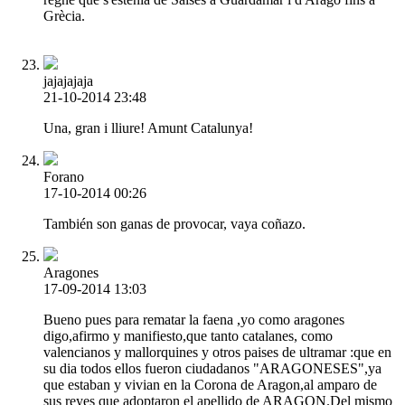
Grècia.
jajajajaja
21-10-2014 23:48
Una, gran i lliure! Amunt Catalunya!
Forano
17-10-2014 00:26
También son ganas de provocar, vaya coñazo.
Aragones
17-09-2014 13:03
Bueno pues para rematar la faena ,yo como aragones
digo,afirmo y manifiesto,que tanto catalanes, como
valencianos y mallorquines y otros paises de ultramar :que en
su dia todos ellos fueron ciudadanos "ARAGONESES",ya
que estaban y vivian en la Corona de Aragon,al amparo de
sus reyes que adoptaron el apellido de ARAGON.Del mismo