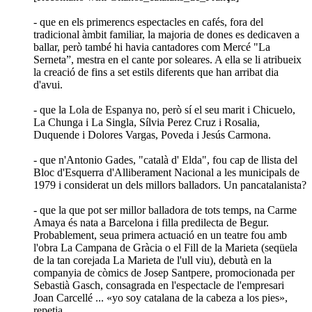
- que en els primerencs espectacles en cafés, fora del
tradicional àmbit familiar, la majoria de dones es dedicaven a
ballar, però també hi havia cantadores com Mercé "La
Serneta”, mestra en el cante por soleares. A ella se li atribueix
la creació de fins a set estils diferents que han arribat dia
d'avui.
- que la Lola de Espanya no, però sí el seu marit i Chicuelo,
La Chunga i La Singla, Sílvia Perez Cruz i Rosalia,
Duquende i Dolores Vargas, Poveda i Jesús Carmona.
- que n'Antonio Gades, "català d' Elda", fou cap de llista del
Bloc d'Esquerra d'Alliberament Nacional a les municipals de
1979 i considerat un dels millors balladors. Un pancatalanista?
- que la que pot ser millor balladora de tots temps, na Carme
Amaya és nata a Barcelona i filla predilecta de Begur.
Probablement, seua primera actuació en un teatre fou amb
l'obra La Campana de Gràcia o el Fill de la Marieta (seqüela
de la tan corejada La Marieta de l'ull viu), debutà en la
companyia de còmics de Josep Santpere, promocionada per
Sebastià Gasch, consagrada en l'espectacle de l'empresari
Joan Carcellé ... «yo soy catalana de la cabeza a los pies»,
repetia.