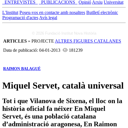
_ENTREVISTES_
_PUBLICACIONS_
Opinió
Arxiu
Universitat
L'Institut
Poseu-vos en contacte amb nosaltres
Butlletí electrònic
Programació d'actes
Avís legal
© 2026 Fundació Institut Nova Història
ARTICLES
» PROJECTE
ALTRES FIGURES CATALANES
Data de publicació: 04-01-2013
181239
RAIMON BALAGUÉ
Miquel Servet, català universal
Tot i que Vilanova de Sixena, el lloc on la
història oficial fa néixer En Miquel
Servet, és una població catalana
d’administració aragonesa, En Raimon