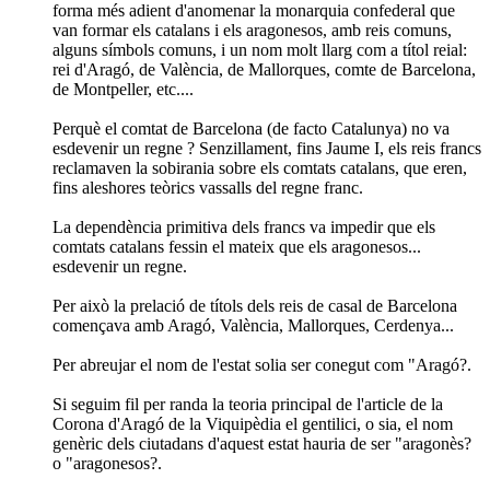
forma més adient d'anomenar la monarquia confederal que
van formar els catalans i els aragonesos, amb reis comuns,
alguns símbols comuns, i un nom molt llarg com a títol reial:
rei d'Aragó, de València, de Mallorques, comte de Barcelona,
de Montpeller, etc....
Perquè el comtat de Barcelona (de facto Catalunya) no va
esdevenir un regne ? Senzillament, fins Jaume I, els reis francs
reclamaven la sobirania sobre els comtats catalans, que eren,
fins aleshores teòrics vassalls del regne franc.
La dependència primitiva dels francs va impedir que els
comtats catalans fessin el mateix que els aragonesos...
esdevenir un regne.
Per això la prelació de títols dels reis de casal de Barcelona
començava amb Aragó, València, Mallorques, Cerdenya...
Per abreujar el nom de l'estat solia ser conegut com "Aragó?.
Si seguim fil per randa la teoria principal de l'article de la
Corona d'Aragó de la Viquipèdia el gentilici, o sia, el nom
genèric dels ciutadans d'aquest estat hauria de ser "aragonès?
o "aragonesos?.