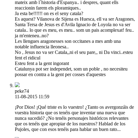
mateix amb l´historia d'Espanya.. i despres, quant ells
reaccionin farem els ploramiques..
Ja esta be!!!!!! on es el seny catala?
Es aquest? Vilanova de Sijena es Huesca, ell va ser Aragones,
Santa Tersa de Jesus es d'Avila Ignacio de Loyola no va ser
catala.. lo que es meu, es meu.. som un pais acomplexat! feu..
ja m'enteneu..no?
Les llengues aragonesses son occitanes a mes amb una
notable influencia lleonesa..
No , Jesus no va ser Catala,,ni el seu pare,, ni Da vinci..esteu
fent el ridicul
Esteu fent a la gent ingorant
Catalunya pot ser independet, som un poble , no necesiteu
possar en contra a la gent per cosses d'aquestes
peke74
11-08-2015 11:59
¡Por Dios! ¡Qué triste es lo vuestro! ¿Tanto os avergonzáis de
vuestra historia que os tenéis que inventar una nueva que
nunca sucedió? ¿No tenéis personajes históricos relevantes
que os tenéis que apropiar de los nuestros? Hablad de los
Pujoles, que con esos tenéis para hablar un buen rato...