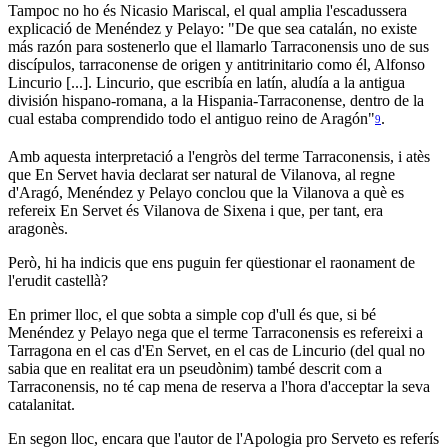
Tampoc no ho és Nicasio Mariscal, el qual amplia l'escadussera
explicació de Menéndez y Pelayo: "De que sea catalán, no existe
más razón para sostenerlo que el llamarlo Tarraconensis uno de sus
discípulos, tarraconense de origen y antitrinitario como él, Alfonso
Lincurio [...]. Lincurio, que escribía en latín, aludía a la antigua
división hispano-romana, a la Hispania-Tarraconense, dentro de la
cual estaba comprendido todo el antiguo reino de Aragón"
.
9
Amb aquesta interpretació a l'engròs del terme Tarraconensis, i atès
que En Servet havia declarat ser natural de Vilanova, al regne
d'Aragó, Menéndez y Pelayo conclou que la Vilanova a què es
refereix En Servet és Vilanova de Sixena i que, per tant, era
aragonès.
Però, hi ha indicis que ens puguin fer qüestionar el raonament de
l'erudit castellà?
En primer lloc, el que sobta a simple cop d'ull és que, si bé
Menéndez y Pelayo nega que el terme Tarraconensis es refereixi a
Tarragona en el cas d'En Servet, en el cas de Lincurio (del qual no
sabia que en realitat era un pseudònim) també descrit com a
Tarraconensis, no té cap mena de reserva a l'hora d'acceptar la seva
catalanitat.
En segon lloc, encara que l'autor de l'Apologia pro Serveto es referís