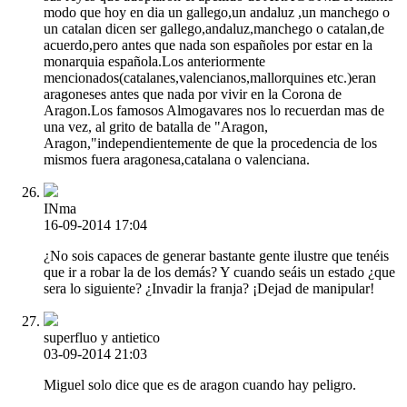
modo que hoy en dia un gallego,un andaluz ,un manchego o
un catalan dicen ser gallego,andaluz,manchego o catalan,de
acuerdo,pero antes que nada son españoles por estar en la
monarquia española.Los anteriormente
mencionados(catalanes,valencianos,mallorquines etc.)eran
aragoneses antes que nada por vivir en la Corona de
Aragon.Los famosos Almogavares nos lo recuerdan mas de
una vez, al grito de batalla de "Aragon,
Aragon,"independientemente de que la procedencia de los
mismos fuera aragonesa,catalana o valenciana.
INma
16-09-2014 17:04
¿No sois capaces de generar bastante gente ilustre que tenéis
que ir a robar la de los demás? Y cuando seáis un estado ¿que
sera lo siguiente? ¿Invadir la franja? ¡Dejad de manipular!
superfluo y antietico
03-09-2014 21:03
Miguel solo dice que es de aragon cuando hay peligro.