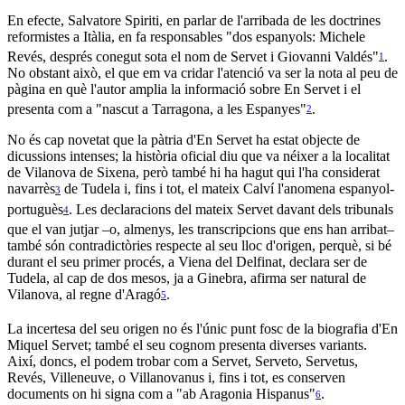
En efecte, Salvatore Spiriti, en parlar de l'arribada de les doctrines
reformistes a Itàlia, en fa responsables "dos espanyols: Michele
Revés, després conegut sota el nom de Servet i Giovanni Valdés"
.
1
No obstant això, el que em va cridar l'atenció va ser la nota al peu de
pàgina en què l'autor amplia la informació sobre En Servet i el
presenta com a "nascut a Tarragona, a les Espanyes"
.
2
No és cap novetat que la pàtria d'En Servet ha estat objecte de
dicussions intenses; la història oficial diu que va néixer a la localitat
de Vilanova de Sixena, però també hi ha hagut qui l'ha considerat
navarrès
de Tudela i, fins i tot, el mateix Calví l'anomena espanyol-
3
portuguès
. Les declaracions del mateix Servet davant dels tribunals
4
que el van jutjar –o, almenys, les transcripcions que ens han arribat–
també són contradictòries respecte al seu lloc d'origen, perquè, si bé
durant el seu primer procés, a Viena del Delfinat, declara ser de
Tudela, al cap de dos mesos, ja a Ginebra, afirma ser natural de
Vilanova, al regne d'Aragó
.
5
La incertesa del seu origen no és l'únic punt fosc de la biografia d'En
Miquel Servet; també el seu cognom presenta diverses variants.
Així, doncs, el podem trobar com a Servet, Serveto, Servetus,
Revés, Villeneuve, o Villanovanus i, fins i tot, es conserven
documents on hi signa com a "ab Aragonia Hispanus"
.
6