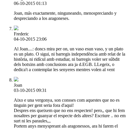
06-10-2015 01:13
Joan, más exactamente, ninguneando, menospreciando y
despreciando a los aragoneses.
Frederic
04-10-2015 23:06
Al Joan....: doncs mira per on, un vaso esun vaso, y un plato
es un plato. O sigui, ni barregis independència amb relat de la
història, ni ridícul amb estudiar, ni barregis voler ser súbdit
dels botxins amb conclusions ara ja d.EGB. LLegeix, o
dedica't a contemplar les senyeres mentres volen al vent
Joan
03-10-2015 09:31
Aixo e una vergonya, son consses com aquestes que no es
tinguin per gent seria fora d'aqui!
Despres ens queixem que no ens respecten! pero,, que hi fem
nosaltres per guanyar el respecte dels altres? Escriure .. no em
surt ni les paraules,,,
Portem anys menyspreant als aragonessos, ara hi farem el