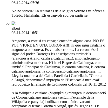
06-12-2014 05:36
No ho sabieu? En realitat es deia Miguel Sorbito i va néixer a
Toledo. Hahahaha. Els espanyols sou per partir-se.
albert
08-11-2014 16:51
Aragones, a vore si ets capaç d'entendre alguna cosa. NO ES
POT VIURE EN UNA CORONA!!!! ni que sigui catalana o
aragonesa o lleonesa. Es viu als territoris. La corona és el
signe del poder. Barreges les adscripcions territorials
(aragonès a Aragó, català a Catalunya...), amb l'adscripció
administrativa moderna. Hi ha el Regne de Catalunya, com
també el Principat de Catalunya, la corona catalana, la corona
catalano-aragonesa, la confederació catalano-aragonesa......
Llegeix una mica del Caius Parellada i Cardellach. "Corona
d'Aragó, denominació impròpia de l'Estat català medieval".
reprodueixo la reflexió de Cròniques colonials del 16-11-2012
:
A la Wikipedia catalana (Viquipèdia) rebutgen la denominació
de Corona catalano-aragonesa (seguint l'exemple de la
Wikipedia espanyola) i utilitzen com a única variant
acceptable el terme Corona d'Aragó, que és, segons ells la