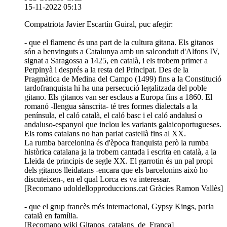
15-11-2022 05:13
Compatriota Javier Escartín Guiral, puc afegir:
- que el flamenc és una part de la cultura gitana. Els gitanos
són a benvinguts a Catalunya amb un salconduit d'Alfons IV,
signat a Saragossa a 1425, en català, i els trobem primer a
Perpinyà i després a la resta del Principat. Des de la
Pragmàtica de Medina del Campo (1499) fins a la Constitució
tardofranquista hi ha una persecució legalitzada del poble
gitano. Els gitanos van ser esclaus a Europa fins a 1860. El
romanó -llengua sànscrita- té tres formes dialectals a la
península, el caló català, el caló basc i el caló andalusí o
andaluso-espanyol que inclou les variants galaicoportugueses.
Els roms catalans no han parlat castellà fins al XX.
La rumba barcelonina és d'època franquista però la rumba
històrica catalana ja la trobem cantada i escrita en català, a la
Lleida de principis de segle XX. El garrotin és un pal propi
dels gitanos lleidatans -encara que els barcelonins això ho
discuteixen-, en el qual Lorca es va interessar.
[Recomano udoldellopproduccions.cat Gràcies Ramon Vallès]
- que el grup francès més internacional, Gypsy Kings, parla
català en família.
[Recomano wiki Gitanos_catalans_de_França]