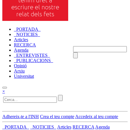
_PORTADA_
_NOTICIES_
Articles
RECERCA
Agenda
_ENTREVISTES_
_PUBLICACIONS_
Opinió
Arxiu
Universitat
×
Adhereix-te a l'INH
Crea el teu compte
Accedeix al teu compte
_PORTADA_
_NOTICIES_
Articles
RECERCA
Agenda