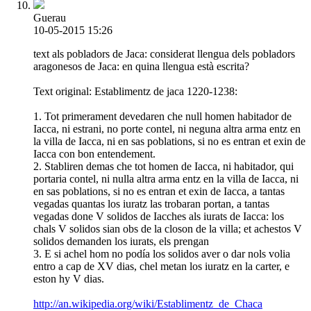
Guerau
10-05-2015 15:26
text als pobladors de Jaca: considerat llengua dels pobladors
aragonesos de Jaca: en quina llengua està escrita?
Text original: Establimentz de jaca 1220-1238:
1. Tot primerament devedaren che null homen habitador de
Iacca, ni estrani, no porte contel, ni neguna altra arma entz en
la villa de Iacca, ni en sas poblations, si no es entran et exin de
Iacca con bon entendement.
2. Stabliren demas che tot homen de Iacca, ni habitador, qui
portaria contel, ni nulla altra arma entz en la villa de Iacca, ni
en sas poblations, si no es entran et exin de Iacca, a tantas
vegadas quantas los iuratz las trobaran portan, a tantas
vegadas done V solidos de Iacches als iurats de Iacca: los
chals V solidos sian obs de la closon de la villa; et achestos V
solidos demanden los iurats, els prengan
3. E si achel hom no podía los solidos aver o dar nols volia
entro a cap de XV dias, chel metan los iuratz en la carter, e
eston hy V dias.
http://an.wikipedia.org/wiki/Establimentz_de_Chaca