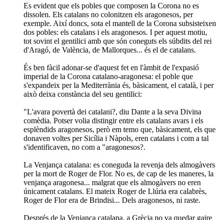
Es evident que els pobles que composen la Corona no es
dissolen. Els catalans no colonitzen els aragonesos, per
exemple. Així doncs, sota el mantell de la Corona subsisteixen
dos pobles: els catalans i els aragonesos. I per aquest motiu,
tot sovint el gentilici amb que són coneguts els súbdits del rei
d'Aragó, de València, de Mallorques... és el de catalans.
És ben fàcil adonar-se d'aquest fet en l'àmbit de l'expasió
imperial de la Corona catalano-aragonesa: el poble que
s'expandeix per la Mediterrània és, bàsicament, el català, i per
això deixa constància del seu gentilici:
"L'avara povertà dei catalani?, diu Dante a la seva Divina
comèdia. Potser volia distingir entre els catalans avars i els
esplèndids aragonesos, però em temo que, bàsicament, els que
donaven voltes per Sicília i Nàpols, eren catalans i com a tal
s'identificaven, no com a "aragonesos?.
La Venjança catalana: es coneguda la revenja dels almogàvers
per la mort de Roger de Flor. No es, de cap de les maneres, la
venjança aragonesa... malgrat que els almogàvers no eren
únicament catalans. El mateix Roger de Llúria era calabrès,
Roger de Flor era de Brindisi... Dels aragonesos, ni raste.
Després de la Venjança catalana, a Grècia no va quedar gaire