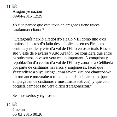
Aragon ye nazion
09-04-2015 12:29
¿A ti te parece que este texto en aragonés tiene raices
catalano/occitanas?
"L'aragonés naixió alredol d'o sieglo VIII como uno d'os
muitos dialectos d'o latín desembolicatos en os Pireneus
centrals y norte, y este d'a val de l'Ebro en os actuals Riocha,
sud y este de Navarra y Alto Aragón. Se considera que entre
os substratos, o vasco yera muito important. A conquista y
repoblación d'o centro d'a val de l'Ebro y zonas d'a Celtiberia
por parte de cristianos navarros y aragoneses, fació que
s'extendiese a suya luenga, cosa favoreixita por charrar-se-ie
un romance mozarabe u romanico-andalusí pareixito, (que
emplegaban os cristianos y musulmans nativos), y que con
poquetz cambeos no yera dificil d'aragonesizar."
Seamos serios y rigurosos
Guerau
06-03-2015 00:20