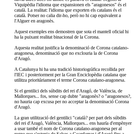
Viquipèdia l'idioma que expansionen els "aragonesos" és el
català. La realitat: l'idioma que exporten els catalans és el
català. Potser no calia dir-ho, però no hi cap equivalent a
l'Alguer en aragonès.
Aquest exemples ens demostren que sota el mantell oficial hi
ha la puixant realitat binacional de la Corona.
Aquesta realitat justifica la denominació de Corona catalano-
aragonesa, denominació que no exclouria la de Corona
d'Aragó.
A Catalunya hi ha una tradició historiogràfica recollida per
l'IEC i posteriorment per la Gran Enciclopèdia catalana que
utilitza prioritàriament el terme Corona catalano-aragonesa.
Si el gentilici dels súbdits del rei d'Aragó, de València, de
Mallorques... fos, sense cap dubte "aragonès? o "aragonesos?,
no hauria cap excusa per no acceptar la denominació Corona
d'Aragó.
La gran utilització del gentilici "català? per part dels súbdits
del rei d'Aragó, València, Mallorques... ens hauría d'empènyer
a usar també el nom de Corona catalano-aragonesa per al
regne que s'estenia de Salses a Guardamar i d'Aragó fins a