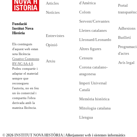
d'Amèrica
Articles
Portal
Colom
transparènc
Notícies
Servent/Cervantes
Fundació
Adhesions
Institut Nova
Lletres catalanes
Història
Entrevistes
Butlletí
Lleonard/Leonardo
Els continguts
Opinió
Programaci
Altres figures
d'aquest web estan
d'actes
sota llicència
Censura
Creative Commons
Arxiu
Avís legal
BY-NC-SA 4.0
.
Corona catalano-
Podeu compartir i
adaptar el material
aragonesa
sempre que
Imperi Universal
reconegueu
l'autoria, no en feu
Català
un ús comercial i
compartiu l'obra
Memòria històrica
derivada amb la
mateixa llicència.
Mitologia catalana
Llengua
© 2026 INSTITUT NOVA HISTÒRIA | Allotjament web i sistemes informàtics