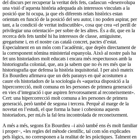
del discurs per recuperar la veritat dels fets, cadascun «desenvolupa
una visió d’aquesta història adequada als interessos vinculats a la
posició que hi ocupa, ja que els diferents relats històrics estan
orientats en funció de la posició del seu autor, i no poden aspirar, per
tant, a la condició de veritat indiscutible», cosa que crea «el perill de
privilegiar una orientació» per sobre de les altres. És a dir, que en la
recerca dels fets també hi ha interessos de classe, amiguisme,
gregarisme i, en el nostre cas català concret, pactes d’estat.
Especialment en un món com l’acadèmic, que depèn directament de
la corresponent nòmina ministerial espanyola. Això al nostre país ha
fet uns historiadors molt educats i encara més respectuosos amb la
historiografia colonial, que, ara ja sabem que no és res més que la
historiografia que defensa la història inquisitorial. I per això mateix
En Bourdieu afirmava que un dels paranys en què acostumen a
caure els historiadors de la sociologia és «aqueixa disposició a la
hipercorrecció, molt comuna en les persones de primera generació
en vies d’integració i que aspiren fervorosament al reconeixement».
Cert: una hipercorrecció molt comuna a les persones de primera
generació, però també de segona i tercera. Perquè al marge de la
novetat en l’estudi, el que forma la base i cohesiona aquests
historiadors, per mi,és la fal·lera incontrolada de reconeixement.
A més a més, segons En Bourdieu –i això també ens és molt familiar
i proper−, «les regles del mètode científic, tal com són explicades
pels lògics, no corresponen a la realitat de les pràctiques. Talment en