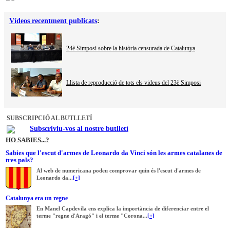
Vídeos recentment publicats
:
24è Simposi sobre la història censurada de Catalunya
Llista de reproducció de tots els videus del 23è Simposi
SUBSCRIPCIÓ AL BUTLLETÍ
Subscriviu-vos al nostre butlletí
HO SABIES...?
Sabies que l'escut d'armes de Leonardo da Vinci són les armes catalanes de
tres pals?
Al web de numericana podeu comprovar quin és l'escut d'armes de
Leonardo da...
[+]
Catalunya era un regne
En Manel Capdevila ens explica la importància de diferenciar entre el
terme "regne d'Aragó" i el terme "Corona...
[+]