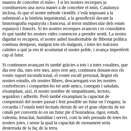
manera de concebre el món». I si les nostres recerques ja
constitueixen una nova maner a de concebre el món, Catalunya
inclosa, és que el nostre mètode científic s’està imposant a la
submissió a la història inquisitorial, a la genuflexió davant la
historiografia espanyola i francesa, al terror multisecular dels estats
espanyol i francès. Si les nostres recerques avancen i es consoliden
és que també les nostres vides comencen a prendre sentit. La nostra
dignitat es recupera, el nostre anhel insubornable de llibertat política
continua dempeus, malgrat tots els malgrats, i totes les traïcions
caïnites a què ja ens té acostumat el nostre poble, i avança impertèrrit
cap al futur.
Si continuem avançant és també gràcies a tots i a totes vosaltres, que
dia rere dia, mes rere mes, anys rere any, continueu donant-nos els
vostre suport incondicional, el vostre escalf personal, llegint els
nostres estudis, els nostres llibres, descarregant-vos les nostres
conferències i compartint-ho tot amb amics, coneguts i saludats,
eixamplant, així, el nostre nombre de simpatitzants, lectors,
seguidors i adherits. Però també eixamplant la capacitat de
comprensió del nostre passat i fent possible un futur on l’engany, la
covardia i l’estafa intel·lectuals deixin de ser el gran objectiu de tot
català per convertir-lo en un futur ple d’honradesa, rigor, estudi,
valentia, tenacitat, humilitat i servei, com la més preuada de totes les
nostres joies, i sense la qual la capacitat de raonament seria
desterrada de la faç de la terra.