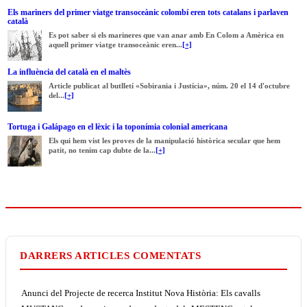
Els mariners del primer viatge transoceànic colombí eren tots catalans i parlaven
català
Es pot saber si els marineres que van anar amb En Colom a Amèrica en
aquell primer viatge transoceànic eren...
[+]
La influència del català en el maltès
Article publicat al butlletí «Sobirania i Justícia», núm. 20 el 14 d'octubre
del...
[+]
Tortuga i Galápago en el lèxic i la toponímia colonial americana
Els qui hem vist les proves de la manipulació històrica secular que hem
patit, no tenim cap dubte de la...
[+]
DARRERS ARTICLES COMENTATS
Anunci del Projecte de recerca Institut Nova Història: Els cavalls