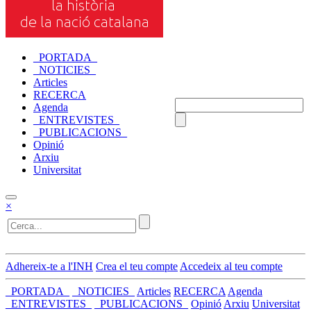
_PORTADA_
_NOTICIES_
Articles
RECERCA
Agenda
_ENTREVISTES_
_PUBLICACIONS_
Opinió
Arxiu
Universitat
×
Adhereix-te a l'INH
Crea el teu compte
Accedeix al teu compte
_PORTADA_
_NOTICIES_
Articles
RECERCA
Agenda
_ENTREVISTES_
_PUBLICACIONS_
Opinió
Arxiu
Universitat