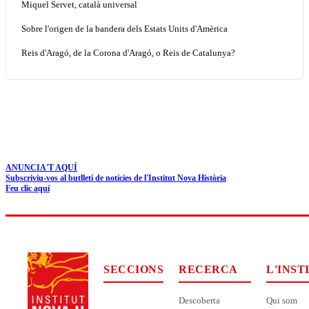
Miquel Servet, català universal
Sobre l'origen de la bandera dels Estats Units d'Amèrica
Reis d'Aragó, de la Corona d'Aragó, o Reis de Catalunya?
ANUNCIA'T AQUÍ
Subscriviu-vos al butlletí de notícies de l'Institut Nova Història
Feu clic aquí
SECCIONS
RECERCA
L'INST
Descoberta
Qui som