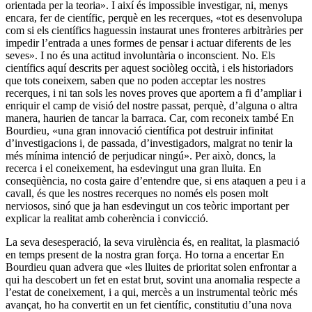
orientada per la teoria». I així és impossible investigar, ni, menys
encara, fer de científic, perquè en les recerques, «tot es desenvolupa
com si els científics haguessin instaurat unes fronteres arbitràries per
impedir l’entrada a unes formes de pensar i actuar diferents de les
seves». I no és una actitud involuntària o inconscient. No. Els
científics aquí descrits per aquest sociòleg occità, i els historiadors
que tots coneixem, saben que no poden acceptar les nostres
recerques, i ni tan sols les noves proves que aportem a fi d’ampliar i
enriquir el camp de visió del nostre passat, perquè, d’alguna o altra
manera, haurien de tancar la barraca. Car, com reconeix també En
Bourdieu, «una gran innovació científica pot destruir infinitat
d’investigacions i, de passada, d’investigadors, malgrat no tenir la
més mínima intenció de perjudicar ningú». Per això, doncs, la
recerca i el coneixement, ha esdevingut una gran lluita. En
conseqüència, no costa gaire d’entendre que, si ens ataquen a peu i a
cavall, és que les nostres recerques no només els posen molt
nerviosos, sinó que ja han esdevingut un cos teòric important per
explicar la realitat amb coherència i convicció.
La seva desesperació, la seva virulència és, en realitat, la plasmació
en temps present de la nostra gran força. Ho torna a encertar En
Bourdieu quan advera que «les lluites de prioritat solen enfrontar a
qui ha descobert un fet en estat brut, sovint una anomalia respecte a
l’estat de coneixement, i a qui, mercès a un instrumental teòric més
avançat, ho ha convertit en un fet científic, constitutiu d’una nova