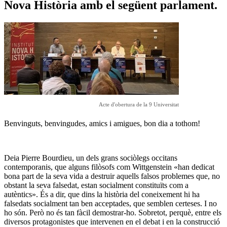
Nova Història amb el següent parlament.
Acte d'obertura de la 9 Universitat
Benvinguts, benvingudes, amics i amigues, bon dia a tothom!
Deia Pierre Bourdieu, un dels grans sociòlegs occitans
contemporanis, que alguns filòsofs com Wittgenstein «han dedicat
bona part de la seva vida a destruir aquells falsos problemes que, no
obstant la seva falsedat, estan socialment constituïts com a
autèntics». És a dir, que dins la història del coneixement hi ha
falsedats socialment tan ben acceptades, que semblen certeses. I no
ho són. Però no és tan fàcil demostrar-ho. Sobretot, perquè, entre els
diversos protagonistes que intervenen en el debat i en la construcció