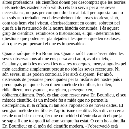
altres professions, els científics donen per descomptat que les teories
i els mètodes existents són vàlids i els fan servir per a les seves
necessitats», no pas per comprendre la realitat. I per aquesta raó no
tan sols «no treballen en el descobriment de noves teories», sinó,
com tots hem vist i viscut, aferrissadament en contra, sobretot pel
que fa a la restauració de la nostra història censurada. I és aquest
grup de científics, estudiosos o historiadors, el qui «determina les
qüestions que poden ser plantejades i les que en queden excloses;
allò que es pot pensar i el que és impensable».
Quanta raó que té En Bourdieu. Quanta raó! I com s’assemblen les
seves observacions al que ens passa ara i aquí, avui mateix, a
Catalunya, amb les meves i les nostres recerques, menystingudes pel
món acadèmic simplement perquè no són les seves recerques. Ni
són seves, ni les poden controlar. Per això disparen. Per això,
disfressats de persones preocupades per la història del nostre país i
preocupats pel que ells en diuen «mètode científic», insulten,
ridiculitzen, menyspreen, marginen, persegueixen,
obliteren,difamen. Però, és clar, com ressenyava En Bourdieu, el seu
mètode científic, és un mètode fet a mida que no permet la
discrepància, ni la crítica, ni tan sols l’aportació de noves dades. El
seu gran mètode científic és l’apriorisme científic. És a dir: no cercar
res de nou i si se cerca, fer que coincideixi d’entrada amb el que ja
se sap a fi que tot quedi tal com sempre ha estat. O com ho subratlla
En Bourdieu: en el món del científic modern, «l’observació està