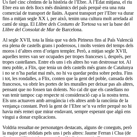
Us faré cinc cèntims de la història de l’Ebre. A l’Edat mitjana, el riu
Ebre era un dels llocs més dinàmics del país perquè era una ruta
comercial de transport de llaüts. Aquest transport per l’Ebre va durar
fins a mitjan segle XX i, per això, tenim una cultura molt arrelada al
camí de sirga. El
Llibre dels Costums de Tortosa
va ser la base del
Llibre del Consolat de Mar
de Barcelona.
Al segle XVII, tota la línia que va dels Pirineus fins al País Valencià
era plena de castells grans i poderosos, i molts venien del temps dels
moros i d’altres eren d’origen templer. Però, a mitjan segle XVII,
aquelles terres van ser ocupades per tropes franceses i, després, per
tropes castellanes. Entre els uns i els altres ho van destrossar tot. Al
meu poble, a Flix, que tenia un dels castells més grans de Catalunya
i no se n’ha parlat mai més, no hi va quedar pedra sobre pedra. Fins
i tot, les rondalles, a Flix, conten que la gent del poble, cansada dels
francesos, va obrir les portes de les muralles per deixar pas als altres,
pensant que no fossen tan dolents. No cal dir que els castellans no
van tenir tampoc cap respecte ni consideració cap a la nostra terra.
Els uns actuaven amb arrogància i els altres amb la rancúnia de la
venjança constant. Però la gent de l’Ebre se’n va refer perquè no hi
havia més remei que mirar endavant, sempre esperant que algú ens
vingui a donar explicacions.
Voldria ressaltar-ne personatges destacats, alguns de coneguts, però
la major part oblidats pels uns i pels altres: Jaume Ferran i Clua (de