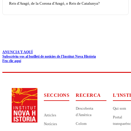
Reis d'Aragó, de la Corona d'Aragó, o Reis de Catalunya?
ANUNCIA'T AQUÍ
Subscriviu-vos al butlletí de notícies de l'Institut Nova Història
Feu clic aquí
SECCIONS
RECERCA
L'INST
Descoberta
Qui som
d'Amèrica
Articles
Portal
Colom
transparènc
Notícies