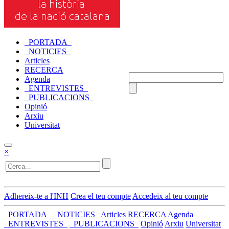
_PORTADA_
_NOTICIES_
Articles
RECERCA
Agenda
_ENTREVISTES_
_PUBLICACIONS_
Opinió
Arxiu
Universitat
×
Adhereix-te a l'INH
Crea el teu compte
Accedeix al teu compte
_PORTADA_
_NOTICIES_
Articles
RECERCA
Agenda
_ENTREVISTES_
_PUBLICACIONS_
Opinió
Arxiu
Universitat