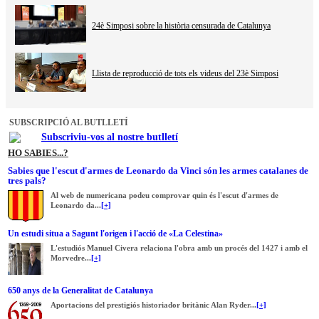
24è Simposi sobre la història censurada de Catalunya
Llista de reproducció de tots els videus del 23è Simposi
SUBSCRIPCIÓ AL BUTLLETÍ
Subscriviu-vos al nostre butlletí
HO SABIES...?
Sabies que l'escut d'armes de Leonardo da Vinci són les armes catalanes de
tres pals?
Al web de numericana podeu comprovar quin és l'escut d'armes de
Leonardo da...
[+]
Un estudi situa a Sagunt l'origen i l'acció de «La Celestina»
L'estudiós Manuel Civera relaciona l'obra amb un procés del 1427 i amb el
Morvedre...
[+]
650 anys de la Generalitat de Catalunya
Aportacions del prestigiós historiador britànic Alan Ryder...
[+]