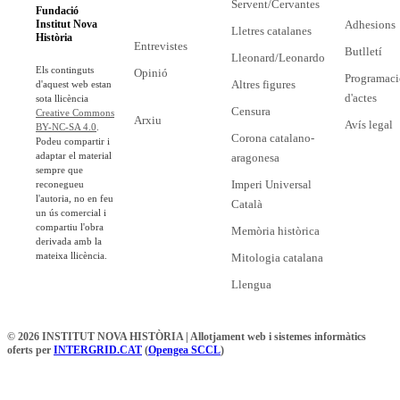
Servent/Cervantes
Fundació
Adhesions
Institut Nova
Lletres catalanes
Història
Entrevistes
Butlletí
Lleonard/Leonardo
Els continguts
Opinió
Programaci
Altres figures
d'aquest web estan
d'actes
sota llicència
Censura
Creative Commons
Arxiu
Avís legal
BY-NC-SA 4.0
.
Corona catalano-
Podeu compartir i
adaptar el material
aragonesa
sempre que
Imperi Universal
reconegueu
l'autoria, no en feu
Català
un ús comercial i
compartiu l'obra
Memòria històrica
derivada amb la
mateixa llicència.
Mitologia catalana
Llengua
© 2026 INSTITUT NOVA HISTÒRIA | Allotjament web i sistemes informàtics
oferts per
INTERGRID.CAT
(
Opengea SCCL
)