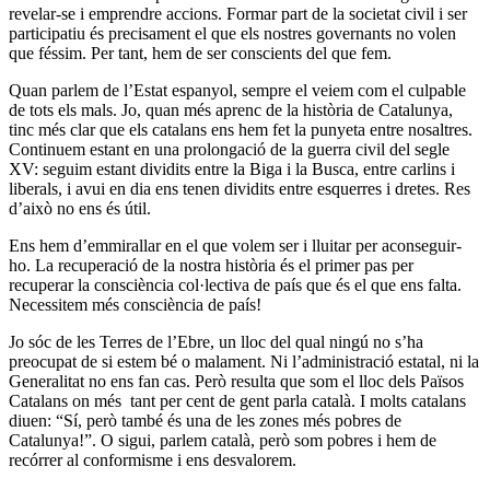
revelar-se i emprendre accions. Formar part de la societat civil i ser
participatiu és precisament el que els nostres governants no volen
que féssim. Per tant, hem de ser conscients del que fem.
Quan parlem de l’Estat espanyol, sempre el veiem com el culpable
de tots els mals. Jo, quan més aprenc de la història de Catalunya,
tinc més clar que els catalans ens hem fet la punyeta entre nosaltres.
Continuem estant en una prolongació de la guerra civil del segle
XV: seguim estant dividits entre la Biga i la Busca, entre carlins i
liberals, i avui en dia ens tenen dividits entre esquerres i dretes. Res
d’això no ens és útil.
Ens hem d’emmirallar en el que volem ser i lluitar per aconseguir-
ho. La recuperació de la nostra història és el primer pas per
recuperar la consciència col·lectiva de país que és el que ens falta.
Necessitem més consciència de país!
Jo sóc de les Terres de l’Ebre, un lloc del qual ningú no s’ha
preocupat de si estem bé o malament. Ni l’administració estatal, ni la
Generalitat no ens fan cas. Però resulta que som el lloc dels Països
Catalans on més tant per cent de gent parla català. I molts catalans
diuen: “Sí, però també és una de les zones més pobres de
Catalunya!”. O sigui, parlem català, però som pobres i hem de
recórrer al conformisme i ens desvalorem.