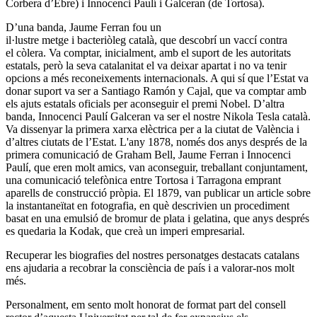
Corbera d’Ebre) i Innocenci Paulí i Galceran (de Tortosa).
D’una banda, Jaume Ferran fou un
il·lustre metge i bacteriòleg català, que descobrí un vaccí contra
el còlera. Va comptar, inicialment, amb el suport de les autoritats
estatals, però la seva catalanitat el va deixar apartat i no va tenir
opcions a més reconeixements internacionals. A qui sí que l’Estat va
donar suport va ser a Santiago Ramón y Cajal, que va comptar amb
els ajuts estatals oficials per aconseguir el premi Nobel. D’altra
banda, Innocenci Paulí Galceran va ser el nostre Nikola Tesla català.
Va dissenyar la primera xarxa elèctrica per a la ciutat de València i
d’altres ciutats de l’Estat. L'any 1878, només dos anys després de la
primera comunicació de Graham Bell, Jaume Ferran i Innocenci
Paulí, que eren molt amics, van aconseguir, treballant conjuntament,
una comunicació telefònica entre Tortosa i Tarragona emprant
aparells de construcció pròpia. El 1879, van publicar un article sobre
la instantaneïtat en fotografia, en què descrivien un procediment
basat en una emulsió de bromur de plata i gelatina, que anys després
es quedaria la Kodak, que creà un imperi empresarial.
Recuperar les biografies del nostres personatges destacats catalans
ens ajudaria a recobrar la consciència de país i a valorar-nos molt
més.
Personalment, em sento molt honorat de format part del consell