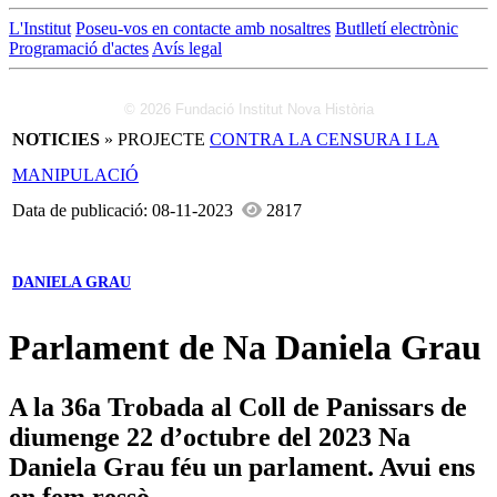
L'Institut
Poseu-vos en contacte amb nosaltres
Butlletí electrònic
Programació d'actes
Avís legal
© 2026 Fundació Institut Nova Història
NOTICIES
» PROJECTE
CONTRA LA CENSURA I LA
MANIPULACIÓ
Data de publicació: 08-11-2023
2817
DANIELA GRAU
Parlament de Na Daniela Grau
A la 36a Trobada al Coll de Panissars de
diumenge 22 d’octubre del 2023 Na
Daniela Grau féu un parlament. Avui ens
en fem ressò.