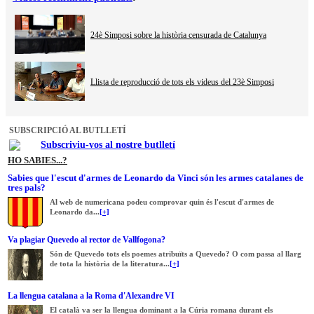
24è Simposi sobre la història censurada de Catalunya
Llista de reproducció de tots els videus del 23è Simposi
SUBSCRIPCIÓ AL BUTLLETÍ
Subscriviu-vos al nostre butlletí
HO SABIES...?
Sabies que l'escut d'armes de Leonardo da Vinci són les armes catalanes de
tres pals?
Al web de numericana podeu comprovar quin és l'escut d'armes de
Leonardo da...
[+]
Va plagiar Quevedo al rector de Vallfogona?
Són de Quevedo tots els poemes atribuïts a Quevedo? O com passa al llarg
de tota la història de la literatura...
[+]
La llengua catalana a la Roma d'Alexandre VI
El català va ser la llengua dominant a la Cúria romana durant els