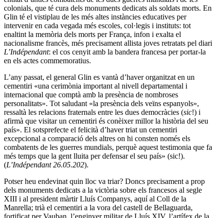
colonials, que té cura dels monuments dedicats als soldats morts. En
Glin té el vistiplau de les més altes instàncies educatives per
intervenir en cada vegada més escoles, col·legis i instituts: tot
enaltint la memòria dels morts per França, infon i exalta el
nacionalisme francès, més precisament allista joves retratats pel diari
L’Indépendant
: el cos cenyit amb la bandera francesa per portar-la
en els actes commemoratius.
L’any passat, el general Glin es vantà d’haver organitzat en un
cementiri «una cerimònia important al nivell departamental i
internacional que comptà amb la presència de nombroses
personalitats». Tot saludant «la presència dels veïns espanyols»,
ressaltà les relacions fraternals entre les dues democràcies (
sic
!) i
afirmà que visitar un cementiri és conèixer millor la història del seu
país». El sotsprefecte el felicità d’haver triat un cementiri
excepcional a comparació dels altres on hi consten només els
combatents de les guerres mundials, perquè aquest testimonia que fa
més temps que la gent lluita per defensar el seu país» (sic!).
(
L’Indépendant 26.05.202
).
Potser heu endevinat quin lloc va triar? Doncs precisament a prop
dels monuments dedicats a la victòria sobre els francesos al segle
XIII i al president màrtir Lluís Companys, aquí al Coll de la
Manrella; trià el cementiri a la vora del castell de Bellaguarda,
fortificat per Vauban, l’enginyer militar de Lluís XIV, l’artífex de la