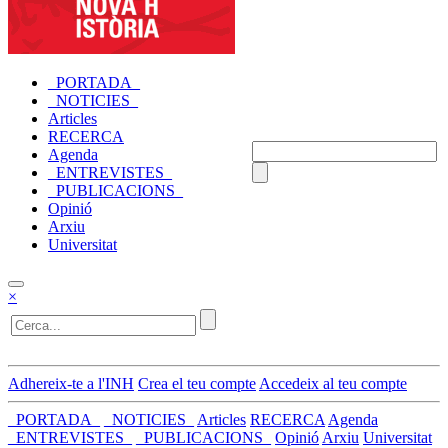
_PORTADA_
_NOTICIES_
Articles
RECERCA
Agenda
_ENTREVISTES_
_PUBLICACIONS_
Opinió
Arxiu
Universitat
×
Adhereix-te a l'INH
Crea el teu compte
Accedeix al teu compte
_PORTADA_
_NOTICIES_
Articles
RECERCA
Agenda
_ENTREVISTES_
_PUBLICACIONS_
Opinió
Arxiu
Universitat