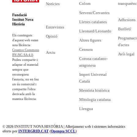
Colom
transparènc
Notícies
Servent/Cervantes
Fundació
Adhesions
Institut Nova
Lletres catalanes
Història
Entrevistes
Butlletí
Lleonard/Leonardo
Els continguts
Opinió
Programaci
Altres figures
d'aquest web estan
d'actes
sota llicència
Censura
Creative Commons
Arxiu
Avís legal
BY-NC-SA 4.0
.
Corona catalano-
Podeu compartir i
adaptar el material
aragonesa
sempre que
Imperi Universal
reconegueu
l'autoria, no en feu
Català
un ús comercial i
compartiu l'obra
Memòria històrica
derivada amb la
mateixa llicència.
Mitologia catalana
Llengua
© 2026 INSTITUT NOVA HISTÒRIA | Allotjament web i sistemes informàtics
oferts per
INTERGRID.CAT
(
Opengea SCCL
)