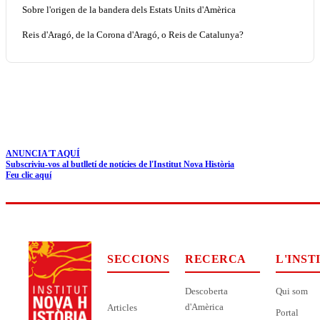
Sobre l'origen de la bandera dels Estats Units d'Amèrica
Reis d'Aragó, de la Corona d'Aragó, o Reis de Catalunya?
ANUNCIA'T AQUÍ
Subscriviu-vos al butlletí de notícies de l'Institut Nova Història
Feu clic aquí
SECCIONS
RECERCA
L'INST
Descoberta
Qui som
d'Amèrica
Articles
Portal