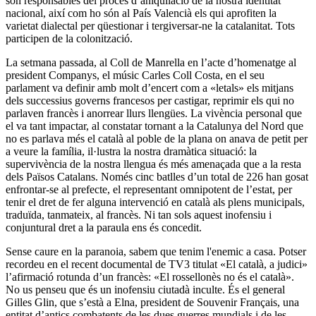
són responsables del procés d’aniquilació de la nostra identitat
nacional, així com ho són al País Valencià els qui aprofiten la
varietat dialectal per qüestionar i tergiversar-ne la catalanitat. Tots
participen de la colonització.
La setmana passada, al Coll de Manrella en l’acte d’homenatge al
president Companys, el músic Carles Coll Costa, en el seu
parlament va definir amb molt d’encert com a «letals» els mitjans
dels successius governs francesos per castigar, reprimir els qui no
parlaven francès i anorrear llurs llengües. La vivència personal que
el va tant impactar, al constatar tornant a la Catalunya del Nord que
no es parlava més el català al poble de la plana on anava de petit per
a veure la família, il·lustra la nostra dramàtica situació: la
supervivència de la nostra llengua és més amenaçada que a la resta
dels Països Catalans. Només cinc batlles d’un total de 226 han gosat
enfrontar-se al prefecte, el representant omnipotent de l’estat, per
tenir el dret de fer alguna intervenció en català als plens municipals,
traduïda, tanmateix, al francès. Ni tan sols aquest inofensiu i
conjuntural dret a la paraula ens és concedit.
Sense caure en la paranoia, sabem que tenim l'enemic a casa. Potser
recordeu en el recent documental de TV3 titulat «El català, a judici»
l’afirmació rotunda d’un francès: «El rossellonès no és el català».
No us penseu que és un inofensiu ciutadà inculte. És el general
Gilles Glin, que s’està a Elna, president de Souvenir Français, una
entitat d’antics combatents de les dues guerres mundials i de les