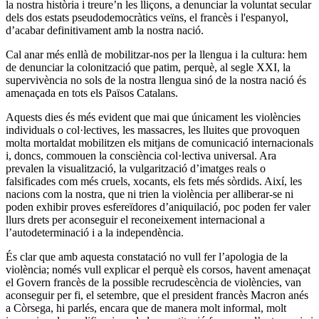
la nostra història i treure’n les lliçons, a denunciar la voluntat secular
dels dos estats pseudodemocràtics veïns, el francès i l'espanyol,
d’acabar definitivament amb la nostra nació.
Cal anar més enllà de mobilitzar-nos per la llengua i la cultura: hem
de denunciar la colonització que patim, perquè, al segle XXI, la
supervivència no sols de la nostra llengua sinó de la nostra nació és
amenaçada en tots els Països Catalans.
Aquests dies és més evident que mai que únicament les violències
individuals o col·lectives, les massacres, les lluites que provoquen
molta mortaldat mobilitzen els mitjans de comunicació internacionals
i, doncs, commouen la consciència col·lectiva universal. Ara
prevalen la visualització, la vulgarització d’imatges reals o
falsificades com més cruels, xocants, els fets més sòrdids. Així, les
nacions com la nostra, que ni trien la violència per alliberar-se ni
poden exhibir proves esfereïdores d’aniquilació, poc poden fer valer
llurs drets per aconseguir el reconeixement internacional a
l’autodeterminació i a la independència.
És clar que amb aquesta constatació no vull fer l’apologia de la
violència; només vull explicar el perquè els corsos, havent amenaçat
el Govern francès de la possible recrudescència de violències, van
aconseguir per fi, el setembre, que el president francès Macron anés
a Còrsega, hi parlés, encara que de manera molt informal, molt