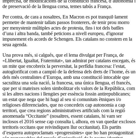
imprecisa, de modificacions de la constitució francesa, d’autonomia i
de preservació de la llengua corsa, temes tabús a França.
Per contra, de cara a nosaltres, En Macron es pot tranquil·lament
permetre de mantenir tallats passos fronterers, de tenir prou morro
per menystenir múltiples actes de protesta, fins i tot dels batlles
d’una i altra banda, també peticions a nivell europeu, d'ignorar
impunement els acords de Schengen. Els catalans no constem en la
seua agenda.
Una prova més, si calgués, que el lema divulgat per França, de
«Llibertat, Igualtat, Fraternitat», tan admirat per catalans encegats, és
un mite que encobreix la perversitat, la perfídia francesa: l’estat,
autoglorificat com a campió de la defensa dels drets de l’home, és un
dels més centralistes d’Europa, amb una constitució intocable que
sacralitza una sola nació, la francesa, una única llengua, el francès,
que per si mateixes solen simbolitzar els valors de la República, com
si les altres nacions i llengües per essència fossin antirepublicanes;
un estat que nega que hi hagi al seu si comunitats ètniques i/o
religioses diferenciades, que no concedeix cap autonomia a cap
territori, que crea regions administratives artificials com la regió
anomenada “Occitanie” (nosaltres, essent catalans, hi vam ser
inclosos el 2016 sense cap consulta i, alhora, en van quedar exclosos
territoris occitans que reivindiquen llur occitanitat). Els partits
d’esquerra autoproclamats «progressistes» que ho han protagonitzat