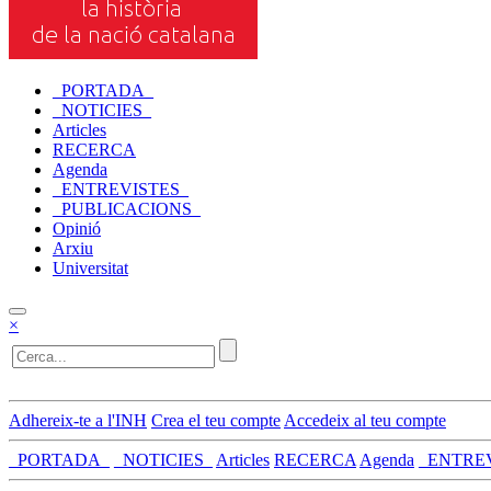
_PORTADA_
_NOTICIES_
Articles
RECERCA
Agenda
_ENTREVISTES_
_PUBLICACIONS_
Opinió
Arxiu
Universitat
×
Adhereix-te a l'INH
Crea el teu compte
Accedeix al teu compte
_PORTADA_
_NOTICIES_
Articles
RECERCA
Agenda
_ENTRE