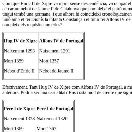
Com que Enric II de Xipre va morir sense descendència, va ocupar el t
cercar un nebot de Jaume II de Catalunya que compleixi el patró num
tingui també una germana, i que alhora hi coincideixi cronològicament.
unió amb el rei Dionís la infanta Constança i el futur rei Alfons IV de
compleix els requisits numèrics?
Hug IV de Xipre
Alfons IV de Portugal
Naixement 1293
Naixement 1291
Mort 1359
Mort 1357
Nebot d’Enric II
Nebot de Jaume II
Efectivament. Tant Hug IV de Xipre com Alfons IV de Portugal, a més 
anteriors. Podria ser una casualitat? Ens costa molt de creure que sigui
Pere I de Xipre
Pere I de Portugal
Naixement 1328
Naixement 1320
Mort 1369
Mort 1367