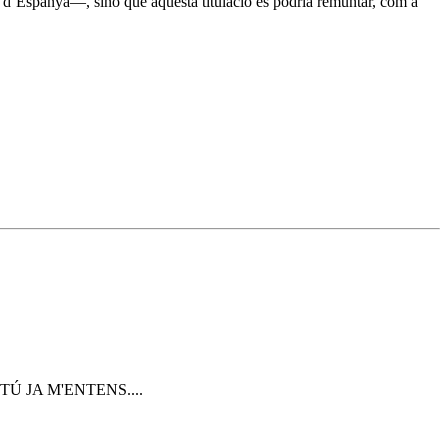
I d’Espanya—, sinó que aquesta titulació es podria remuntar, com a
Ú JA M'ENTENS....