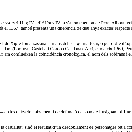
uccessors d’Hug IV i d’Alfons IV ja s’anomenen igual: Pere. Alhora, ve
inà el 1367, també presenta una diferència de deu anys exactes respecte 
e I de Xipre fou assassinat a mans del seu germà Joan, o per ordre d’a
sulars (Portugal, Castella i Corona Catalana). Així, el mateix 1369, Pe
ir: ara conflueixen la coincidència cronològica, el nom dels sobirans i 
n les dates de naixement i de defunció de Joan de Lusignan i d’Enric (
 la casualitat, sinó el resultat d’un desdoblament de personatges fet a co