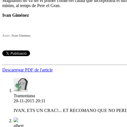
Magnànim no va ser el primer comte-rei català que incorporaria el tít
mínim, al temps de Pere el Gran.
Ivan Giménez
Autor:
Ivan Giménez
Descarregar PDF de l'article
Tramontana
20-11-2015 20:11
IVAN, ETS UN CRAC!... ET RECOMANO QUE NO PERDI
albert