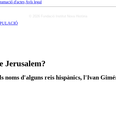
ramació d'actes
Avís legal
© 2026 Fundació Institut Nova Història
IPULACIÓ
de Jerusalem?
 els noms d'alguns reis hispànics, l'Ivan Gi