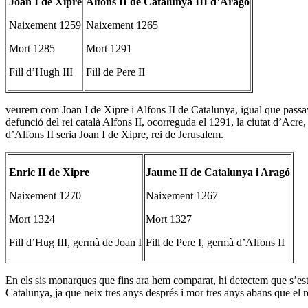
Joan I de Xipre
Alfons II de Catalunya III d’Aragó
Naixement 1259
Naixement 1265
Mort 1285
Mort 1291
Fill d’Hugh III
Fill de Pere II
veurem com Joan I de Xipre i Alfons II de Catalunya, igual que passava
defunció del rei català Alfons II, ocorreguda el 1291, la ciutat d’Acre
d’Alfons II seria Joan I de Xipre, rei de Jerusalem.
Enric II de Xipre
Jaume II de Catalunya i Aragó
Naixement 1270
Naixement 1267
Mort 1324
Mort 1327
Fill d’Hug III, germà de Joan I
Fill de Pere I, germà d’Alfons II
En els sis monarques que fins ara hem comparat, hi detectem que s’esta
Catalunya, ja que neix tres anys després i mor tres anys abans que el re