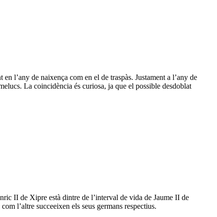
nt en l’any de naixença com en el de traspàs. Justament a l’any de
amelucs. La coincidència és curiosa, ja que el possible desdoblat
ic II de Xipre està dintre de l’interval de vida de Jaume II de
un com l’altre succeeixen els seus germans respectius.