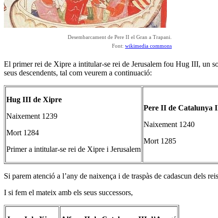
Desembarcament de Pere II el Gran a Trapani.
Font:
wikimedia commons
El primer rei de Xipre a intitular-se rei de Jerusalem fou Hug III, un 
seus descendents, tal com veurem a continuació:
Hug III de Xipre
Pere II de Catalunya 
Naixement 1239
Naixement 1240
Mort 1284
Mort 1285
Primer a intitular-se rei de Xipre i Jerusalem
Si parem atenció a l’any de naixença i de traspàs de cadascun dels re
I si fem el mateix amb els seus successors,