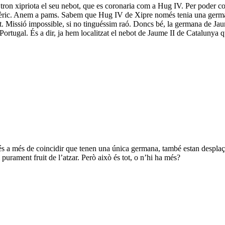
ron xipriota el seu nebot, que es coronaria com a Hug IV. Per poder co
èric. Anem a pams. Sabem que Hug IV de Xipre només tenia una germana;
 Missió impossible, si no tinguéssim raó. Doncs bé, la germana de Jaume 
 Portugal. És a dir, ja hem localitzat el nebot de Jaume II de Catalunya
a més de coincidir que tenen una única germana, també estan desplaçat
 purament fruit de l’atzar. Però això és tot, o n’hi ha més?