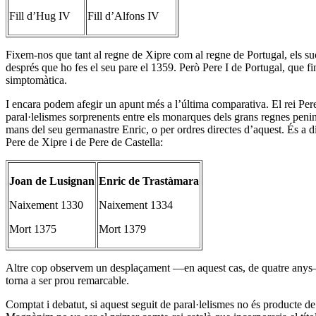
Fill d’Hug IV
Fill d’Alfons IV
Fixem-nos que tant al regne de Xipre com al regne de Portugal, els s
després que ho fes el seu pare el 1359. Però Pere I de Portugal, que f
simptomàtica.
I encara podem afegir un apunt més a l’última comparativa. El rei Per
paral·lelismes sorprenents entre els monarques dels grans regnes penin
mans del seu germanastre Enric, o per ordres directes d’aquest. És a d
Pere de Xipre i de Pere de Castella:
Joan de Lusignan
Enric de Trastàmara
Naixement 1330
Naixement 1334
Mort 1375
Mort 1379
Altre cop observem un desplaçament —en aquest cas, de quatre anys— e
torna a ser prou remarcable.
Comptat i debatut, si aquest seguit de paral·lelismes no és producte de