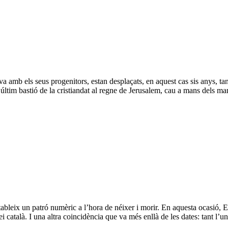
 amb els seus progenitors, estan desplaçats, en aquest cas sis anys, ta
, últim bastió de la cristiandat al regne de Jerusalem, cau a mans dels m
bleix un patró numèric a l’hora de néixer i morir. En aquesta ocasió, Enr
i català. I una altra coincidència que va més enllà de les dates: tant l’