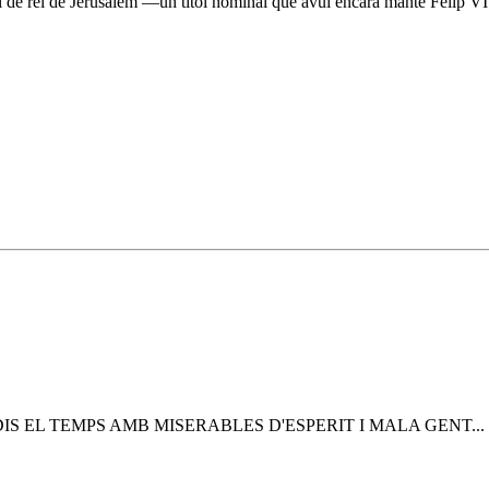
ol de rei de Jerusalem —un títol nominal que avui encara manté Felip V
S EL TEMPS AMB MISERABLES D'ESPERIT I MALA GENT... T