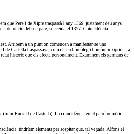
iem que Pere I de Xipre traspassà l’any 1369, justament deu anys
a la defunció del seu pare, succeïda el 1357. Coincidència
quest. Arribem a un punt on comencen a manifestar-se uns
re I de Castella traspassava, com el seu homòleg i homònim xipriota, a
el relat històric que els afecta personalment. Examinem els germans de
futur Enric II de Castella). La coincidència en el patró numèric
nsciència, tindríem elements per sospitar que, tal vegada, Alfons el