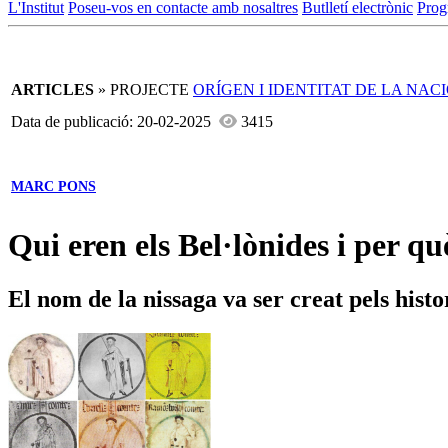
L'Institut
Poseu-vos en contacte amb nosaltres
Butlletí electrònic
Prog
ARTICLES
» PROJECTE
ORÍGEN I IDENTITAT DE LA NA
Data de publicació: 20-02-2025
3415
MARC PONS
Qui eren els Bel·lònides i per q
El nom de la nissaga va ser creat pels hist