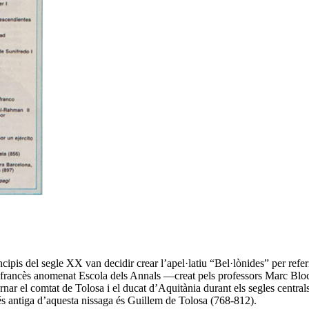
cipis del segle XX van decidir crear l’apel·latiu “Bel·lònides” per referi
ic francès anomenat Escola dels Annals
—creat pels professors
Marc Bloc
nar el comtat de Tolosa i el ducat d’Aquitània durant els segles central
 antiga d’aquesta nissaga és Guillem de Tolosa (768-812).