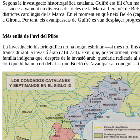
Segons la investigació historiogràfica catalana,
Guifré era fill d’un m
— successivament en diversos districtes de la Marca.
I era nét de Bel·
districtes carolingis de la Marca. En el moment en què neix Bel·ló (ca
a Girona. Per tant,
els avantpassats de Guifré es van desplaçar progre
Més enllà de l’avi del Pilós
La investigació historiogràfica no ha pogut esbrinar —si més no, fins 
francs durant la invasió àrab (714-723). Exili que, posteriorment, retor
família indígena que, després de la invasió àrab, quedaria radicada a
tot i que hi ha un cert debat— que
Bel·ló és l’avantpassat conegut —i