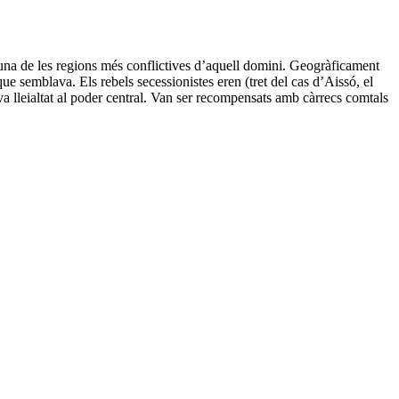
na de les regions més conflictives d’aquell domini.
Geogràficament
l que semblava.
Els rebels secessionistes eren
(tret del cas d’Aissó, el
a lleialtat al poder central
. Van ser recompensats amb càrrecs comtals