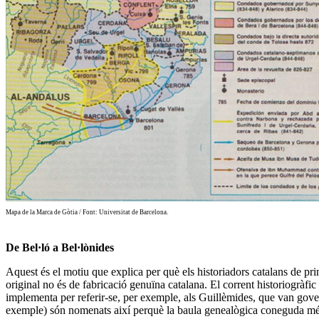
Mapa de la Marca de Gòtia / Font: Universitat de Barcelona.
De Bel·ló a Bel·lònides
Aquest és el motiu que explica per què els historiadors catalans de prin
original no és de fabricació genuïna catalana.
El corrent historiogràf
implementa per referir-se, per exemple, als Guillèmides, que van gover
exemple) són nomenats així perquè la baula genealògica coneguda més