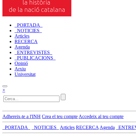
_PORTADA_
_NOTICIES_
Articles
RECERCA
Agenda
_ENTREVISTES_
_PUBLICACIONS_
Opinió
Arxiu
Universitat
×
Adhereix-te a l'INH
Crea el teu compte
Accedeix al teu compte
_PORTADA_
_NOTICIES_
Articles
RECERCA
Agenda
_ENTRE