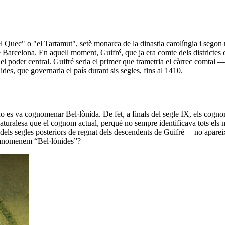
 Quec" o "el Tartamut", setè monarca de la dinastia carolíngia i
segon 
e Barcelona.
En aquell moment, Guifré, que ja era comte dels districtes 
 el poder central.
Guifré seria el primer que trametria el càrrec comtal
nides
, que governaria el país durant sis segles, fins al 1410.
o es va cognomenar Bel·lònida
. De fet,
a finals del segle IX, els cogno
naturalesa que el cognom actual
, perquè
no sempre identificava tots els
ls segles posteriors de regnat dels descendents de Guifré— no apareix l’
ls anomenem “Bel·lònides”?