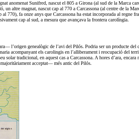
agnat anomenat Sunifred, nascut el 805 a Girona
(al sud de la Marca car
ló,
un altre magnat,
nascut cap al 770 a Carcassona
(al centre de la Mar
p al 770), fa onze anys que Carcassona ha estat incorporada al regne fr
ssivament cap al sud, a mesura que avançava la frontera carolíngia
.
ara— l’origen genealògic de l’avi del Pilós. Podria ser un producte del c
naria acompanyant els carolingis en l’alliberament i reocupació del terri
l seu solar tradicional, en aquest cas a Carcassona. A hores d’ara, enc
 majoritàriament acceptat— més antic del Pilós.