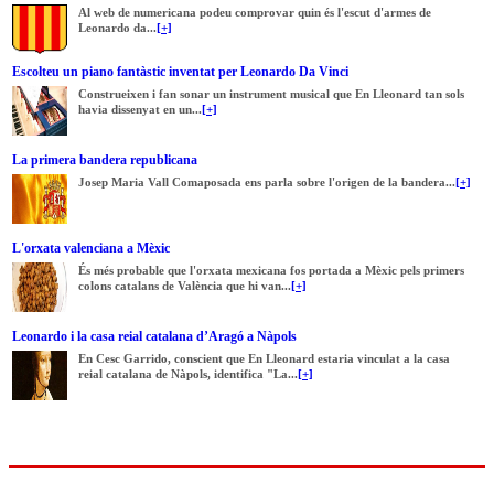
Al web de numericana podeu comprovar quin és l'escut d'armes de
Leonardo da...
[+]
Escolteu un piano fantàstic inventat per Leonardo Da Vinci
Construeixen i fan sonar un instrument musical que En Lleonard tan sols
havia dissenyat en un...
[+]
La primera bandera republicana
Josep Maria Vall Comaposada ens parla sobre l'origen de la bandera...
[+]
L'orxata valenciana a Mèxic
És més probable que l'orxata mexicana fos portada a Mèxic pels primers
colons catalans de València que hi van...
[+]
Leonardo i la casa reial catalana d’Aragó a Nàpols
En Cesc Garrido, conscient que En Lleonard estaria vinculat a la casa
reial catalana de Nàpols, identifica "La...
[+]