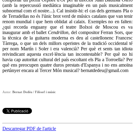
(amb la repercussió mediàtica imaginable en un país musicalment
subnormal com el nostre...). Cal insistir-hi: el cas dels germans Pla o
de Terradellas no és l'únic brot verd de músics catalans que van tenir
renom mundial i que hem oblidat al calaix. Exemples no en falten:
¿qui recorda enguany que el teatre Bolxoi de Moscou es va
inaugurar amb el ballet
Cendrillon
, del compositor Ferran Sors, que
la tècnica de la guitarra moderna es deu al castellonenc Francesc
Tàrrega, o que un dels millors operistes de la tradició occidental té
per nom Martín i Soler i era valencià? Per què et sents tan idiota
reivindicant aquesta excel·lència tan incontestable? Per què no hi
havia cap autoritat cultural del país escoltant els Pla a Torroella? Per
què ens preocupen quatre duros prestats d'Espanya i no ens amoïna
pertànyer encara al Tercer Món musical? bernatdedeu@gmail.com
Autor:
Bernat Dedéu / Filòsof i músic
Descarregar PDF de l'article