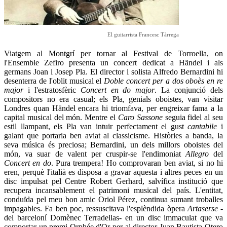
El guitarrista Francesc Tàrrega
Viatgem al Montgrí per tornar al Festival de Torroella, on
l'Ensemble Zefiro presenta un concert dedicat a Händel i als
germans Joan i Josep Pla. El director i solista Alfredo Bernardini hi
desenterra de l'oblit musical el
Doble concert per a dos oboès en re
major
i l'estratosfèric
Concert en do major
. La conjunció dels
compositors no era casual; els Pla, genials oboistes, van visitar
Londres quan Händel encara hi triomfava, per engreixar fama a la
capital musical del món. Mentre el
Caro Sassone
seguia fidel al seu
estil llampant, els Pla van intuir perfectament el gust
cantabile
i
galant que portaria ben aviat al classicisme. Històries a banda, la
seva música és preciosa; Bernardini, un dels millors oboistes del
món, va suar de valent per cruspir-se l'endimoniat
Allegro
del
Concert en do
. Pura trempera! Ho comprovaran ben aviat, si no hi
eren, perquè l'italià es disposa a gravar aquesta i altres peces en un
disc impulsat pel Centre Robert Gerhard, salvífica institució que
recupera incansablement el patrimoni musical del país. L'entitat,
conduïda pel meu bon amic Oriol Pérez, continua sumant troballes
impagables. Fa ben poc, ressuscitava l'esplèndida òpera
Artaserse
-
del barceloní Domènec Terradellas- en un disc immaculat que va
comportar un premi Orphée d'Or per al director Juan Bautista Otero