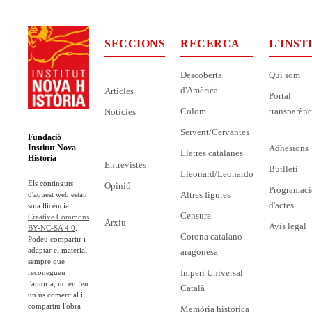
SECCIONS
RECERCA
L'INST
Descoberta
Qui som
d'Amèrica
Articles
Portal
Colom
transparènc
Notícies
Servent/Cervantes
Fundació
Adhesions
Institut Nova
Lletres catalanes
Història
Entrevistes
Butlletí
Lleonard/Leonardo
Els continguts
Opinió
Programaci
Altres figures
d'aquest web estan
d'actes
sota llicència
Censura
Creative Commons
Arxiu
Avís legal
BY-NC-SA 4.0
.
Corona catalano-
Podeu compartir i
adaptar el material
aragonesa
sempre que
Imperi Universal
reconegueu
l'autoria, no en feu
Català
un ús comercial i
compartiu l'obra
Memòria històrica