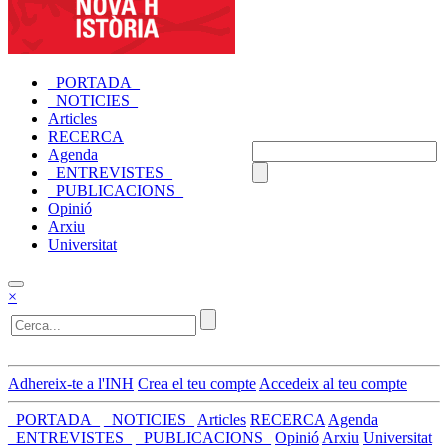
_PORTADA_
_NOTICIES_
Articles
RECERCA
Agenda
_ENTREVISTES_
_PUBLICACIONS_
Opinió
Arxiu
Universitat
×
Adhereix-te a l'INH
Crea el teu compte
Accedeix al teu compte
_PORTADA_
_NOTICIES_
Articles
RECERCA
Agenda
_ENTREVISTES_
_PUBLICACIONS_
Opinió
Arxiu
Universitat