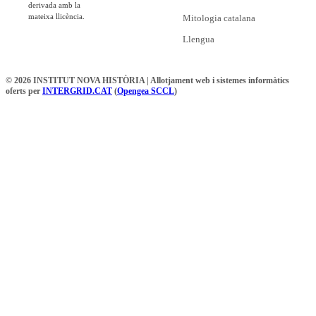
derivada amb la
mateixa llicència.
Mitologia catalana
Llengua
© 2026 INSTITUT NOVA HISTÒRIA | Allotjament web i sistemes informàtics
oferts per
INTERGRID.CAT
(
Opengea SCCL
)