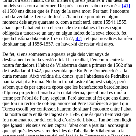
tornava a estar malalt, de tal manera que els jesuïtes li van destinar
un dels seus com a infermer. Després ja no en sabem res més».
[41]
I
el 1560 ens diuen que és l’any de la seva mort. Per tant, l’encontre
amb la veritable Teresa de Jesús s’hauria de produir en algun
moment dels anys quaranta o, com a molt tard, entre 1554 i 1555,
abans que l’abat entri en el seu cicle de malalties i Teresa sigui
obligada a tancar-se un any en algun indret de la seva elecció, fet
que la història data entre 1576 i 1577,
[42]
i el qual nosaltres hauríem
de situar cap al 1556-1557, en haver-hi de restar vint anys.
De fet, si ens sotmetem a aquesta regla dels vint anys de
desfasament entre la versió oficial i la realitat, l’encontre entre la
nostra fundadora i l’abat de Vilabertran datat a primers de 1562 s’ha
de traslladar al 1542, quan sembla que En Pere Domènech és a la
cúria romana. Això voldria dir, doncs, que l’abadessa de Pedralbes
hauria viatjat a Roma. No hem trobat rastre d’aquest viatge, però
sabem que és per aquesta època que les benefactores barcelonines
d’Ignasi projecten l’anada a la ciutat eterna, que al final es durà a
terme per l’abril de l’any següent. Però atenent al fet que ens diuen
que fou un rector de col·legi anomenat Pere Domènech aquell qui
Teresa escollí per confessor, haurem de situar l’encontre entre l’abat
i la nostra santa enllà de l’agost de 1549, que és quan hem vist que
fou nomenat rector del col·legi d’orfes de Lisboa. També hem llegit
que Ignasi i els seus volien captar l’abat com a jesuïta i aconseguir
que apliqués les seves rendes i les de l'abadia de Vilabertran a la