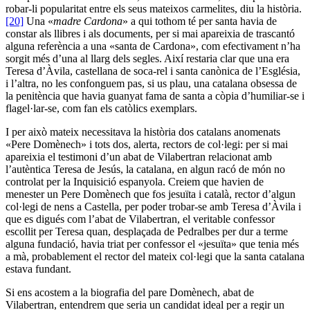
robar-li popularitat entre els seus mateixos carmelites, diu la història.
[20]
Una «
madre Cardona
» a qui tothom té per santa havia de
constar als llibres i als documents, per si mai apareixia de trascantó
alguna referència a una «santa de Cardona», com efectivament n’ha
sorgit més d’una al llarg dels segles. Així restaria clar que una era
Teresa d’Àvila, castellana de soca-rel i santa canònica de l’Església,
i l’altra, no les confonguem pas, si us plau, una catalana obsessa de
la penitència que havia guanyat fama de santa a còpia d’humiliar-se i
flagel·lar-se, com fan els catòlics exemplars.
I per això mateix necessitava la història dos catalans anomenats
«Pere Domènech» i tots dos, alerta, rectors de col·legi: per si mai
apareixia el testimoni d’un abat de Vilabertran relacionat amb
l’autèntica Teresa de Jesús, la catalana, en algun racó de món no
controlat per la Inquisició espanyola. Creiem que havien de
menester un Pere Domènech que fos jesuïta i català, rector d’algun
col·legi de nens a Castella, per poder trobar-se amb Teresa d’Àvila i
que es digués com l’abat de Vilabertran, el veritable confessor
escollit per Teresa quan, desplaçada de Pedralbes per dur a terme
alguna fundació, havia triat per confessor el «jesuïta» que tenia més
a mà, probablement el rector del mateix col·legi que la santa catalana
estava fundant.
Si ens acostem a la biografia del pare Domènech, abat de
Vilabertran, entendrem que seria un candidat ideal per a regir un