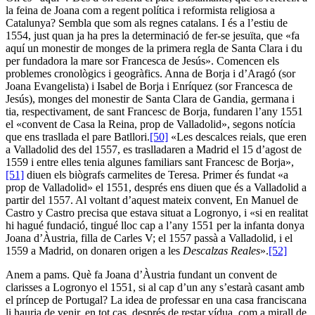
la feina de Joana com a regent política i reformista religiosa a
Catalunya? Sembla que som als regnes catalans. I és a l’estiu de
1554, just quan ja ha pres la determinació de fer-se jesuïta, que «fa
aquí un monestir de monges de la primera regla de Santa Clara i du
per fundadora la mare sor Francesca de Jesús». Comencen els
problemes cronològics i geogràfics. Anna de Borja i d’Aragó (sor
Joana Evangelista) i Isabel de Borja i Enríquez (sor Francesca de
Jesús), monges del monestir de Santa Clara de Gandia, germana i
tia, respectivament, de sant Francesc de Borja, fundaren l’any 1551
el «convent de Casa la Reina, prop de Valladolid», segons notícia
que ens trasllada el pare Batllori.
[50]
«Les descalces reials, que eren
a Valladolid des del 1557, es traslladaren a Madrid el 15 d’agost de
1559 i entre elles tenia algunes familiars sant Francesc de Borja»,
[51]
diuen els biògrafs carmelites de Teresa. Primer és fundat «a
prop de Valladolid» el 1551, després ens diuen que és a Valladolid a
partir del 1557. Al voltant d’aquest mateix convent, En Manuel de
Castro y Castro precisa que estava situat a Logronyo, i «si en realitat
hi hagué fundació, tingué lloc cap a l’any 1551 per la infanta donya
Joana d’Àustria, filla de Carles V; el 1557 passà a Valladolid, i el
1559 a Madrid, on donaren origen a les
Descalzas Reales
».
[52]
Anem a pams. Què fa Joana d’Àustria fundant un convent de
clarisses a Logronyo el 1551, si al cap d’un any s’estarà casant amb
el príncep de Portugal? La idea de professar en una casa franciscana
li hauria de venir, en tot cas, després de restar vídua, com a mirall de