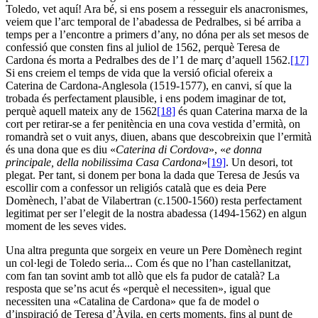
Toledo, vet aquí! Ara bé, si ens posem a resseguir els anacronismes,
veiem que l’arc temporal de l’abadessa de Pedralbes, si bé arriba a
temps per a l’encontre a primers d’any, no dóna per als set mesos de
confessió que consten fins al juliol de 1562, perquè Teresa de
Cardona és morta a Pedralbes des de l’1 de març d’aquell 1562.
[17]
Si ens creiem el temps de vida que la versió oficial ofereix a
Caterina de Cardona-Anglesola (1519-1577), en canvi, sí que la
trobada és perfectament plausible, i ens podem imaginar de tot,
perquè aquell mateix any de 1562
[18]
és quan Caterina marxa de la
cort per retirar-se a fer penitència en una cova vestida d’ermità, on
romandrà set o vuit anys, diuen, abans que descobreixin que l’ermità
és una dona que es diu «
Caterina di Cordova
», «
e donna
principale, della nobilissima Casa Cardona
»
[19]
. Un desori, tot
plegat. Per tant, si donem per bona la dada que Teresa de Jesús va
escollir com a confessor un religiós català que es deia Pere
Domènech, l’abat de Vilabertran (c.1500-1560) resta perfectament
legitimat per ser l’elegit de la nostra abadessa (1494-1562) en algun
moment de les seves vides.
Una altra pregunta que sorgeix en veure un Pere Domènech regint
un col·legi de Toledo seria... Com és que no l’han castellanitzat,
com fan tan sovint amb tot allò que els fa pudor de català? La
resposta que se’ns acut és «perquè el necessiten», igual que
necessiten una «Catalina de Cardona» que fa de model o
d’inspiració de Teresa d’Àvila, en certs moments, fins al punt de