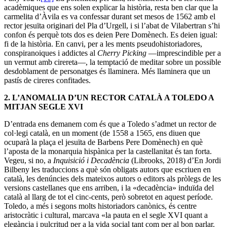
acadèmiques que ens solen explicar la història, resta ben clar que la
carmelita d’Àvila es va confessar durant set mesos de 1562 amb el
rector jesuïta originari del Pla d’Urgell, i si l’abat de Vilabertran s’hi
confon és perquè tots dos es deien Pere Domènech. Es deien igual:
fi de la història. En canvi, per a les ments pseudohistoriadores,
conspiranoiques i addictes al
Cherry Picking
—imprescindible
per a
un vermut amb cirereta—, la temptació de meditar sobre un possible
desdoblament de personatges és llaminera. Més llaminera que un
pastís de cireres confitades.
2.
L’ANOMALIA D’UN RECTOR CATALÀ A TOLEDO A
MITJAN SEGLE XVI
D’entrada ens demanem com és que a Toledo s’admet un rector de
col·legi català, en un moment (de 1558 a 1565, ens diuen que
ocuparà la plaça el jesuïta de Barbens Pere Domènech) en què
l’aposta de la monarquia hispànica per la castellanitat és tan forta.
Vegeu, si no, a
Inquisició i Decadència
(Librooks, 2018) d’En Jordi
Bilbeny les traduccions a què són obligats autors que escriuen en
català, les denúncies dels mateixos autors o editors als pròlegs de les
versions castellanes que ens arriben, i la «decadència» induïda del
català al llarg de tot el cinc-cents, però sobretot en aquest període.
Toledo, a més i segons molts historiadors canònics, és centre
aristocràtic i cultural, marcava «la pauta en el segle XVI quant a
elegància i pulcritud per a la vida social tant com per al bon parlar.