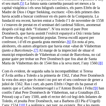
el seu marit.
[5]
La futura santa carmelita passarà set mesos a la
capital visigòtica i els seus biògrafs canònics, els pares Efrén de la
Madre de Dios i Otger Stekking, escriuen: «Des dels primers dies
havia acudit a buscar confessor en els pares de la Companyia. La
fundació era recent, havien entrat a Toledo l’1 de novembre de 1558
i s’estaven de prestat en el seminari del cardenal Silíceo, anomenat
després col·legi dels “Ynfantes”. N’era rector el pare Pere
Domènech, que havia assistit l’exèrcit espanyol a Orà i tenia fama
d’home eficaç en l’apostolat popular. Teresa escollí aquest per
confessor, i d’ell en guarda grata memòria».
[6]
En nota al peu,
aleshores, els autors afegeixen que havia estat «abat de Vilabertran
(
junto a Barcelona
)».
[7]
Al marge de la imprecisió de situar el
municipi empordanès de Vilabertran al costat de Barcelona, no cal
gratar gaire per trobar un Pere Domènech que fou abat de Santa
Maria de Vilabertran des de 1544 fins a la seva mort, l’any 1560.
[8]
Com és evident, de seguida salta la incompatibilitat: si Teresa
d’Àvila arriba a Toledo a la primeria de 1562, l’abat Pere Domènech
fa vora dos anys que és mort i no pot ser el seu confessor de gener a
juliol de 1562. Ras i curt, als pares Efrén i Otger els ha passat el
mateix que a Carlos Sommervogel i a l’Antoni Borràs i Feliu:
[9]
han
confós l’abat Pere Domènech de Vilabertran, nat a Gratallops (EL
Priorat) cap a l’any 1500, amb el rector del col·legi dels Infantes de
Toledo, el jesuïta Pere Domènech, nat a Barbens (El Pla d’Urgell)
l’any 1524.
[10]
La polèmica, per tant, no existeix. Per a les ments