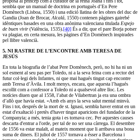
proposa al príncep com a curador de la reina Joana i fins i tot,
sembla que un manual de doctrina en portuguès d’En Pere
Domènech (Lisboa, 1550) i una edició llatina de les obres del duc de
Gandia (Joan de Brocar,
Alcalá
, 1550) contenen pàgines gairebé
idèntiques basades en una obra anònima valenciana titulada
Espejo
de buen vivir
(València, 1535).
[40]
És a dir, que el pare Borja potser
va plagiar, en certa mesura, les pàgines d’En Domènech inspirades
pel llibre valencià.
5.
NI RASTRE DE L’ENCONTRE AMB TERESA DE
JESÚS
En tota la biografia de l’abat Pere Domènech, però, no hi ha ni un
sol esment al seu pas per Toledo, ni a la seva feina com a rector del
futur col·legi dels Infantes, ni que mai hagués tingut cap encontre
amb Teresa d’Àvila. I molt menys, encara, que aquesta l’hagués
escollit com a confessor a Toledo ni a qualsevol altre lloc. Les
notícies diuen que al 1558, l’abat de Vilabertran ja era una ombra
d’allò que havia estat. «Amb els anys la seva salut mental minvà.
Fins i tot, després de la mort de st. Ignasi, sembla haver entrat en un
estat d'exaltació i pretès d'haver tingut aparicions del fundador de la
Companyia; a més, tenia gota i es tornava cec. Per aquestes causes
descarta d'entrar a l'orde, per tal de no ser una càrrega. El desembre
de 1556 va estar malalt, al mateix moment que li arribava una bona
suma de diners. El juliol de 1557 tornava a ésser a Barcelona i