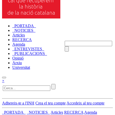
_PORTADA_
_NOTICIES_
Articles
RECERCA
Agenda
_ENTREVISTES_
_PUBLICACIONS_
Opinió
Arxiu
Universitat
×
Adhereix-te a l'INH
Crea el teu compte
Accedeix al teu compte
_PORTADA_
_NOTICIES_
Articles
RECERCA
Agenda