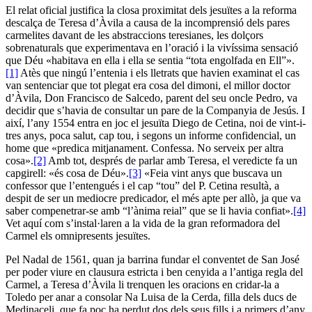
El relat oficial justifica la closa proximitat dels jesuïtes a la reforma
descalça de Teresa d’Àvila a causa de la incomprensió dels pares
carmelites davant de les abstraccions teresianes, les dolçors
sobrenaturals que experimentava en l’oració i la vivíssima sensació
que Déu «habitava en ella i ella se sentia “tota engolfada en Ell”».
[1]
Atès que ningú l’entenia i els lletrats que havien examinat el cas
van sentenciar que tot plegat era cosa del dimoni, el millor doctor
d’Àvila, Don Francisco de Salcedo, parent del seu oncle Pedro, va
decidir que s’havia de consultar un pare de la Companyia de Jesús. I
així, l’any 1554 entra en joc el jesuïta Diego de Cetina, noi de vint-i-
tres anys, poca salut, cap tou, i segons un informe confidencial, un
home que «predica mitjanament. Confessa. No serveix per altra
cosa».
[2]
Amb tot, després de parlar amb Teresa, el veredicte fa un
capgirell: «és cosa de Déu».
[3]
«Feia vint anys que buscava un
confessor que l’entengués i el cap “tou” del P. Cetina resultà, a
despit de ser un mediocre predicador, el més apte per allò, ja que va
saber compenetrar-se amb “l’ànima reial” que se li havia confiat».
[4]
Vet aquí com s’instal·laren a la vida de la gran reformadora del
Carmel els omnipresents jesuïtes.
Pel Nadal de 1561, quan ja barrina fundar el conventet de San José
per poder viure en clausura estricta i ben cenyida a l’antiga regla del
Carmel, a Teresa d’Àvila li trenquen les oracions en cridar-la a
Toledo per anar a consolar Na Luisa de la Cerda, filla dels ducs de
Medinaceli, que fa poc ha perdut dos dels seus fills i a primers d’any