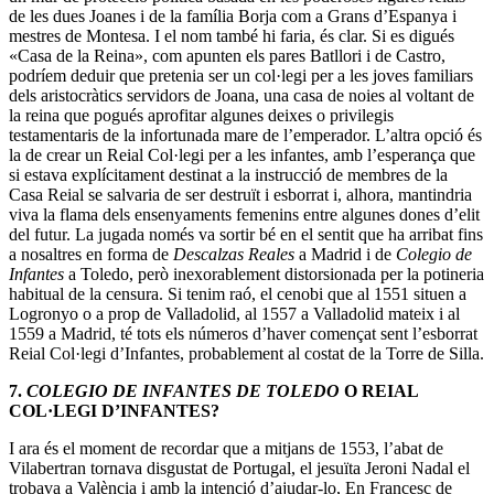
de les dues Joanes i de la família Borja com a Grans d’Espanya i
mestres de Montesa. I el nom també hi faria, és clar. Si es digués
«Casa de la Reina», com apunten els pares Batllori i de Castro,
podríem deduir que pretenia ser un col·legi per a les joves familiars
dels aristocràtics servidors de Joana, una casa de noies al voltant de
la reina que pogués aprofitar algunes deixes o privilegis
testamentaris de la infortunada mare de l’emperador. L’altra opció és
la de crear un Reial Col·legi per a les infantes, amb l’esperança que
si estava explícitament destinat a la instrucció de membres de la
Casa Reial se salvaria de ser destruït i esborrat i, alhora, mantindria
viva la flama dels ensenyaments femenins entre algunes dones d’elit
del futur. La jugada només va sortir bé en el sentit que ha arribat fins
a nosaltres en forma de
Descalzas Reales
a Madrid i de
Colegio de
Infantes
a Toledo, però inexorablement distorsionada per la potineria
habitual de la censura. Si tenim raó, el cenobi que al 1551 situen a
Logronyo o a prop de Valladolid, al 1557 a Valladolid mateix i al
1559 a Madrid, té tots els números d’haver començat sent l’esborrat
Reial Col·legi d’Infantes, probablement al costat de la Torre de Silla.
7.
COLEGIO DE INFANTES DE TOLEDO
O REIAL
COL·LEGI D’INFANTES?
I ara és el moment de recordar que a mitjans de 1553, l’abat de
Vilabertran tornava disgustat de Portugal, el jesuïta Jeroni Nadal el
trobava a València i amb la intenció d’ajudar-lo, En Francesc de