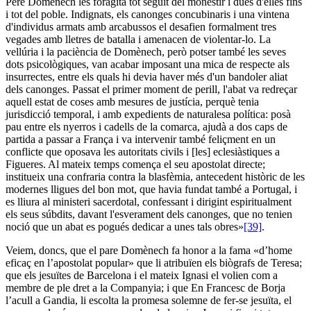
Pere Domènech les foragita tot seguit del monestir i dues d'elles fins
i tot del poble. Indignats, els canonges concubinaris i una vintena
d'individus armats amb arcabussos el desafien formalment tres
vegades amb lletres de batalla i amenacen de violentar-lo. La
vellúria i la paciència de Domènech, però potser també les seves
dots psicològiques, van acabar imposant una mica de respecte als
insurrectes, entre els quals hi devia haver més d'un bandoler aliat
dels canonges. Passat el primer moment de perill, l'abat va redreçar
aquell estat de coses amb mesures de justícia, perquè tenia
jurisdicció temporal, i amb expedients de naturalesa política: posà
pau entre els nyerros i cadells de la comarca, ajudà a dos caps de
partida a passar a França i va intervenir també feliçment en un
conflicte que oposava les autoritats civils i [les] eclesiàstiques a
Figueres. Al mateix temps comença el seu apostolat directe;
institueix una confraria contra la blasfèmia, antecedent històric de les
modernes lligues del bon mot, que havia fundat també a Portugal, i
es lliura al ministeri sacerdotal, confessant i dirigint espiritualment
els seus súbdits, davant l'esverament dels canonges, que no tenien
noció que un abat es pogués dedicar a unes tals obres»
[39]
.
Veiem, doncs, que el pare Domènech fa honor a la fama «d’home
eficaç en l’apostolat popular» que li atribuïen els biògrafs de Teresa;
que els jesuïtes de Barcelona i el mateix Ignasi el volien com a
membre de ple dret a la Companyia; i que En Francesc de Borja
l’acull a Gandia, li escolta la promesa solemne de fer-se jesuïta, el