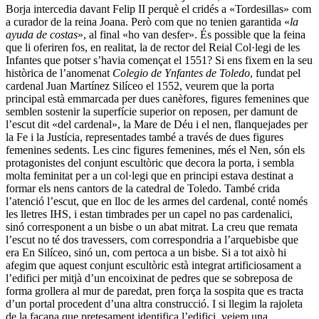
Borja intercedia davant Felip II perquè el cridés a «Tordesillas» com
a curador de la reina Joana. Però com que no tenien garantida «
la
ayuda de costas
», al final «ho van desfer». És possible que la feina
que li oferiren fos, en realitat, la de rector del Reial Col·legi de les
Infantes que potser s’havia començat el 1551? Si ens fixem en la seu
històrica de l’anomenat
Colegio de Ynfantes de Toledo
, fundat pel
cardenal Juan Martínez Silíceo el 1552, veurem que la porta
principal està emmarcada per dues canèfores, figures femenines que
semblen sostenir la superfície superior on reposen, per damunt de
l’escut dit «del cardenal», la Mare de Déu i el nen, flanquejades per
la Fe i la Justícia, representades també a través de dues figures
femenines sedents. Les cinc figures femenines, més el Nen, són els
protagonistes del conjunt escultòric que decora la porta, i sembla
molta feminitat per a un col·legi que en principi estava destinat a
formar els nens cantors de la catedral de Toledo. També crida
l’atenció l’escut, que en lloc de les armes del cardenal, conté només
les lletres IHS, i estan timbrades per un capel no pas cardenalici,
sinó corresponent a un bisbe o un abat mitrat. La creu que remata
l’escut no té dos travessers, com correspondria a l’arquebisbe que
era En Silíceo, sinó un, com pertoca a un bisbe. Si a tot això hi
afegim que aquest conjunt escultòric està integrat artificiosament a
l’edifici per mitjà d’un encoixinat de pedres que se sobreposa de
forma grollera al mur de paredat, pren força la sospita que es tracta
d’un portal procedent d’una altra construcció. I si llegim la rajoleta
de la façana que pretesament identifica l’edifici, veiem una