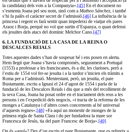
els detalls que s’havien de respectar per a l’admissió i acceptació (a
la candidata) dels vots a la Companyia».
[45]
En el document no
s’esmenta Joana pel seu nom, sinó com a
Matheo Sánchez
, i també
s’hi fa palès el caràcter secret de l’admissió.
[46]
La influència de la
princesa i regent es farà sentir quan impedeixi de viatjar els pares
Araoz i Borja, perquè no vol que surtin d’Espanya, o quan defensi
els jesuïtes dels atacs del dominic Melchor Cano.
[47]
6.
LA FUNDACIÓ DE LA CASA DE LA REINA O
DESCALCES REIALS
Totes aquestes dades s’han de sospesar bé i ens posen en alerta.
Hem llegit que Joana s’havia compromès, segurament a Portugal
(1553) a professar a les franciscanes, és a dir, les clarisses, però a
l’estiu de 1554 vol fer-se jesuïta i a la tardor s’inicien els tràmits a
Roma per a l’admissió. Mentrestant, però, un jesuïta, el pare
Bustamante, escriu a Ignasi el 24 d’agost de 1554 i parla de la
fundació de les Descalces Reials i diu que a més del recolliment de
la seva Casa, Joana ha posat ordre en el tractament dels reus a les
presons i en l’expedició dels negocis, «i tracta de la reforma de les
monges a Catalunya i d’altres coses concernents al bé universal
d’aquests regnes».
[48]
«Fa aquí un monestir de monges de la
primera regla de Santa Clara i du per fundadora la mare sor
Francesca de Jesús, tia del pare Francesc de Borja».
[49]
On és «aquí»? Des d’on escriu el pare Bustamante, que es refereix a