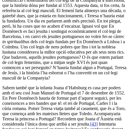
construcció i sosteniment del col·legi de la Companyia a Barcelona,
que la història dóna per fundat al 1553. Aquesta data, si fos certa, fa
referència al col·legi masculí. El femení faria almenys una dècada, o
gairebé dues, que ja estaria en funcionament, i Teresa n’hauria estat
la fundadora. Un dia en parlarem amb més precisió. En tot plegat,
però, hi ha coses que no acaben d’encaixar. Ignasi vol que En
Domènech es faci jesuïta i sostingui econòmicament el col·legi de
Barcelona, i en canvi els jesuïtes portuguesos no volen fer-se càrrec
in spiritualibus
dels col·legis fundats per En Domènech a Lisboa i a
Coïmbra. Uns col·legis de nens pobres que fins i tot la noblesa
lusitana considerava la millor opció educativa per als seus nens rics.
Que badaven, aquells jesuïtes portuguesos? O és que estem parlant
de col·legis femenins, que a mitjan segle XVI és just quan
comencen a ser perseguits? N’hauria fundat algun a Portugal, Teresa
de Jesús, i la història l’ha esborrat o l’ha convertit en un col·legi
masculí de la Companyia?
Sabem també que la infanta Joana d’Habsburg es casa per poders
amb el seu cosí Joan Manuel de Portugal el 7 de desembre de 1552.
En Pere Domènech hauria de formar part d’aquest seguici, per les
coneixences a tres bandes que té: el rei de Portugal, Carles I i la
cúria romana. Potser Teresa viatja també al casament, que és a Toro,
que comença amb les mateixes lletres que Toledo. Acompanyaria
Teresa la princesa a Portugal? Recordem que Joana d’Àustria està
considerada l’única dona que arribà a ser jesuïta.
[43]
Intentaria