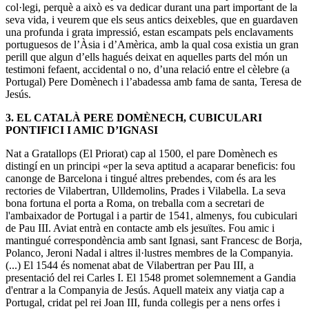
col·legi, perquè a això es va dedicar durant una part important de la
seva vida, i veurem que els seus antics deixebles, que en guardaven
una profunda i grata impressió, estan escampats pels enclavaments
portuguesos de l’Àsia i d’Amèrica, amb la qual cosa existia un gran
perill que algun d’ells hagués deixat en aquelles parts del món un
testimoni fefaent, accidental o no, d’una relació entre el cèlebre (a
Portugal) Pere Domènech i l’abadessa amb fama de santa, Teresa de
Jesús.
3.
EL CATALÀ PERE DOMÈNECH, CUBICULARI
PONTIFICI I AMIC D’IGNASI
Nat a Gratallops (El Priorat) cap al 1500, el pare Domènech es
distingí en un principi «per la seva aptitud a acaparar beneficis: fou
canonge de Barcelona i tingué altres prebendes, com és ara les
rectories de Vilabertran, Ulldemolins, Prades i Vilabella. La seva
bona fortuna el porta a Roma, on treballa com a secretari de
l'ambaixador de Portugal i a partir de 1541, almenys, fou cubiculari
de Pau III. Aviat entrà en contacte amb els jesuïtes. Fou amic i
mantingué correspondència amb sant Ignasi, sant Francesc de Borja,
Polanco, Jeroni Nadal i altres il·lustres membres de la Companyia.
(...) El 1544 és nomenat abat de Vilabertran per Pau III, a
presentació del rei Carles I. El 1548 promet solemnement a Gandia
d'entrar a la Companyia de Jesús. Aquell mateix any viatja cap a
Portugal, cridat pel rei Joan III, funda collegis per a nens orfes i