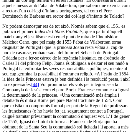
fundar un col·legi femení en terres lusitanes? Es confessaria durant
aquells mesos amb l’abat de Vilabertran, que sabem que exercia com
a rector d’un col·legi d’infants portuguesos, tal com el Pere
Domènech de Barbens era rector del col·legi d’infants de Toledo?
No podem demostrar res de tot això. Només sabem que el 1551 es
publica el primer
Índex de Llibres Prohibits
, que a partir d’aquell
mateix any el jesuïtisme està en el punt de mira de l’inquisidor
Melchor Cano, que pel maig de 1553 l’abat de Vilabertran torna
disgustat de Portugal i que la princesa Joana resta vídua al cap de
poc de casar-se, embarassada del futur rei Sebastià de Portugal.
Cridada per a fer-se càrrec de la regència hispànica en absència de
Carles I i del príncep Felip, Joana és obligada a deixar el seu nadó a
Portugal i a enfrontar les seves responsabilitats polítiques, mentre al
seu cap germina la possibilitat d’entrar en religió. «A l’estiu de 1554,
la idea de la Princesa estava ja ben definida i la resolució presa, i així
ho expressarà».
[44]
Vol pronunciar els vots per integrar-se a la
Companyia de Jesús, com el pare Borja. Francesc comunica a Ignasi
la determinació de la princesa. «Una comunicació més àmplia i
detallada és duta a Roma pel pare Nadal l’octubre de 1554. Com
que existia un compromís formal per part de la Regent de professar a
les franciscanes (o ho havia fet ja), segurament contret a Portugal,
calgué tramitar prèviament la commutació d’aquest vot. L’1 de gener
de 1555, Ignasi de Loiola informa a Francesc de Borja que ha
obtingut de la Santa Seu la commutació sol·licitada i li aporta, a més,