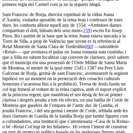
primera regla del Carmel com ja no la segueix ningú.
Sant Francesc de Borja, director espiritual de la vídua Joana
d’Àustria, visitador apostòlic de la reina boja i confessor de totes
dues, les conhorta alhora aquell any de 1554. «Ambdues dames
compartiran el dolç bàlsam dels seus mots»,
[59]
escriu En Josep
Piera. Bo i partint de la base que la reina Joana estava tancada a la
Torre de Silla, a prop de València; que sovint es fa referència al
Reial Monestir de Santa Clara de Tordesillas
[60]
—subratllem
«Reial»— que aveïnava el palau on Joana romania sota custòdia; i
que a Silla no sabem localitzar cap convent de clarisses, però sabem
que el municipi era una possessió de l’Orde Militar de Santa Maria
de Montesa, el mestre de la qual entre 1545 i 1587 era Pere Lluís
Galceran de Borja, germà de sant Francesc, aventurarem la següent
hipòtesi: en un moment on la persecució dels cenacles culturals
femenins s’acarnissa fins a la prohibició, Teresa de Jesús funda un
col·legi femení al voltant de la reina captiva, amb el suport explícit
de la princesa regent, que manifesta el seu desig de fer-se primer
clarissa i després jesuïta a tots els efectes, en una batllia de l’orde de
Montesa que gaudeix de l’empara de l’antic duc de Gandia, el
jesuïta Francesc, i del seu germà i mestre de l’orde, reblada amb les
dues clarisses de Gandia de la família Borja que també figuren com
a cofundadores, una institució que s’anomenaria «Casa de la Reina»
o bé «Reial Col·legi de les Infantes». Hi veiem l’intent de construir
un mur de protecció política basada en les poderoses figures reials