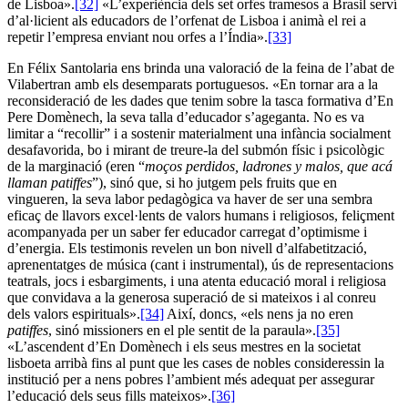
de Lisboa».
[32]
«L’experiència dels set orfes tramesos a Brasil serví
d’al·licient als educadors de l’orfenat de Lisboa i animà el rei a
repetir l’empresa enviant nou orfes a l’Índia».
[33]
En Félix Santolaria ens brinda una valoració de la feina de l’abat de
Vilabertran amb els desemparats portuguesos. «En tornar ara a la
reconsideració de les dades que tenim sobre la tasca formativa d’En
Pere Domènech, la seva talla d’educador s’ageganta. No es va
limitar a “recollir” i a sostenir materialment una infància socialment
desafavorida, bo i mirant de treure-la del submón físic i psicològic
de la marginació (eren “
moços perdidos, ladrones y malos, que acá
llaman patiffes
”), sinó que, si ho jutgem pels fruits que en
vingueren, la seva labor pedagògica va haver de ser una sembra
eficaç de llavors excel·lents de valors humans i religiosos, feliçment
acompanyada per un saber fer educador carregat d’optimisme i
d’energia. Els testimonis revelen un bon nivell d’alfabetització,
aprenentatges de música (cant i instrumental), ús de representacions
teatrals, jocs i esbargiments, i una atenta educació moral i religiosa
que convidava a la generosa superació de si mateixos i al conreu
dels valors espirituals».
[34]
Així, doncs, «els nens ja no eren
patiffes
, sinó missioners en el ple sentit de la paraula».
[35]
«L’ascendent d’En Domènech i els seus mestres en la societat
lisboeta arribà fins al punt que les cases de nobles consideressin la
institució per a nens pobres l’ambient més adequat per assegurar
l’educació dels seus fills mateixos».
[36]