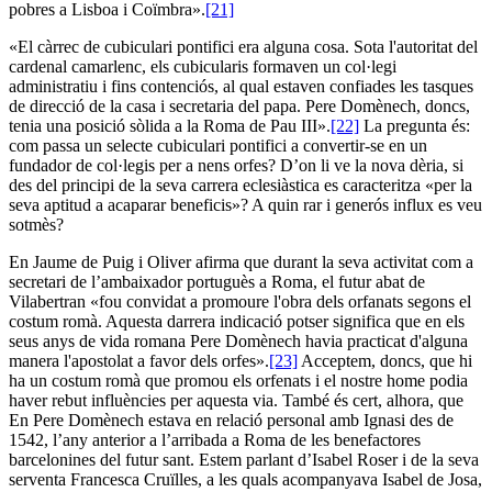
pobres a Lisboa i Coïmbra».
[21]
«El càrrec de cubiculari pontifici era alguna cosa. Sota l'autoritat del
cardenal camarlenc, els cubicularis formaven un col·legi
administratiu i fins contenciós, al qual estaven confiades les tasques
de direcció de la casa i secretaria del papa. Pere Domènech, doncs,
tenia una posició sòlida a la Roma de Pau III».
[22]
La pregunta és:
com passa un selecte cubiculari pontifici a convertir-se en un
fundador de col·legis per a nens orfes? D’on li ve la nova dèria, si
des del principi de la seva carrera eclesiàstica es caracteritza «per la
seva aptitud a acaparar beneficis»? A quin rar i generós influx es veu
sotmès?
En Jaume de Puig i Oliver afirma que durant la seva activitat com a
secretari de l’ambaixador portuguès a Roma, el futur abat de
Vilabertran «fou convidat a promoure l'obra dels orfanats segons el
costum romà. Aquesta darrera indicació potser significa que en els
seus anys de vida romana Pere Domènech havia practicat d'alguna
manera l'apostolat a favor dels orfes».
[23]
Acceptem, doncs, que hi
ha un costum romà que promou els orfenats i el nostre home podia
haver rebut influències per aquesta via. També és cert, alhora, que
En Pere Domènech estava en relació personal amb Ignasi des de
1542, l’any anterior a l’arribada a Roma de les benefactores
barcelonines del futur sant. Estem parlant d’Isabel Roser i de la seva
serventa Francesca Cruïlles, a les quals acompanyava Isabel de Josa,