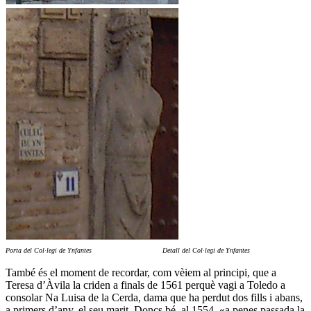
Porta del Col·legi de Ynfantes Detall del Col·legi de Ynfantes
També és el moment de recordar, com vèiem al principi, que a
Teresa d’Àvila la criden a finals de 1561 perquè vagi a Toledo a
consolar Na Luisa de la Cerda, dama que ha perdut dos fills i abans,
a primers d’any, el seu marit. Doncs bé, al 1554, «a penes passada la