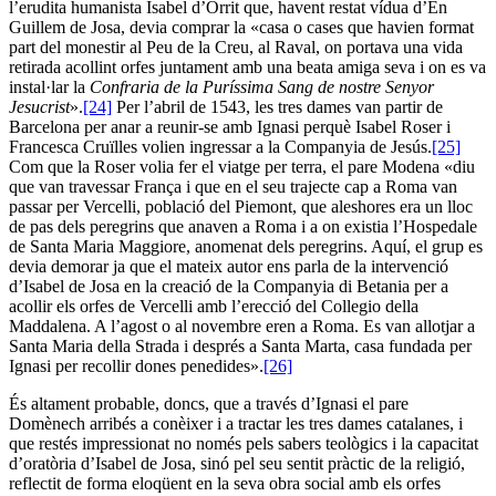
l’erudita humanista Isabel d’Orrit que, havent restat vídua d’En
Guillem de Josa, devia comprar la «casa o cases que havien format
part del monestir al Peu de la Creu, al Raval, on portava una vida
retirada acollint orfes juntament amb una beata amiga seva i on es va
instal·lar la
Confraria de la Puríssima Sang de nostre Senyor
Jesucrist
».
[24]
Per l’abril de 1543, les tres dames van partir de
Barcelona per anar a reunir-se amb Ignasi perquè Isabel Roser i
Francesca Cruïlles volien ingressar a la Companyia de Jesús.
[25]
Com que la Roser volia fer el viatge per terra, el pare Modena «diu
que van travessar França i que en el seu trajecte cap a Roma van
passar per Vercelli, població del Piemont, que aleshores era un lloc
de pas dels peregrins que anaven a Roma i a on existia l’Hospedale
de Santa Maria Maggiore, anomenat dels peregrins. Aquí, el grup es
devia demorar ja que el mateix autor ens parla de la intervenció
d’Isabel de Josa en la creació de la Companyia di Betania per a
acollir els orfes de Vercelli amb l’erecció del Collegio della
Maddalena. A l’agost o al novembre eren a Roma. Es van allotjar a
Santa Maria della Strada i després a Santa Marta, casa fundada per
Ignasi per recollir dones penedides».
[26]
És altament probable, doncs, que a través d’Ignasi el pare
Domènech arribés a conèixer i a tractar les tres dames catalanes, i
que restés impressionat no només pels sabers teològics i la capacitat
d’oratòria d’Isabel de Josa, sinó pel seu sentit pràctic de la religió,
reflectit de forma eloqüent en la seva obra social amb els orfes