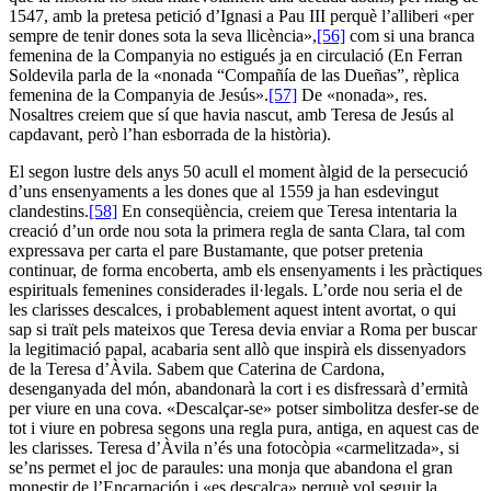
1547, amb la pretesa petició d’Ignasi a Pau III perquè l’alliberi «per
sempre de tenir dones sota la seva llicència»,
[56]
com si una branca
femenina de la Companyia no estigués ja en circulació (En Ferran
Soldevila parla de la «nonada “Compañía de las Dueñas”, rèplica
femenina de la Companyia de Jesús».
[57]
De «nonada», res.
Nosaltres creiem que sí que havia nascut, amb Teresa de Jesús al
capdavant, però l’han esborrada de la història).
El segon lustre dels anys 50 acull el moment àlgid de la persecució
d’uns ensenyaments a les dones que al 1559 ja han esdevingut
clandestins.
[58]
En conseqüència, creiem que Teresa intentaria la
creació d’un orde nou sota la primera regla de santa Clara, tal com
expressava per carta el pare Bustamante, que potser pretenia
continuar, de forma encoberta, amb els ensenyaments i les pràctiques
espirituals femenines considerades il·legals. L’orde nou seria el de
les clarisses descalces, i probablement aquest intent avortat, o qui
sap si traït pels mateixos que Teresa devia enviar a Roma per buscar
la legitimació papal, acabaria sent allò que inspirà els dissenyadors
de la Teresa d’Àvila. Sabem que Caterina de Cardona,
desenganyada del món, abandonarà la cort i es disfressarà d’ermità
per viure en una cova. «Descalçar-se» potser simbolitza desfer-se de
tot i viure en pobresa segons una regla pura, antiga, en aquest cas de
les clarisses. Teresa d’Àvila n’és una fotocòpia «carmelitzada», si
se’ns permet el joc de paraules: una monja que abandona el gran
monestir de l’Encarnación i «es descalça» perquè vol seguir la