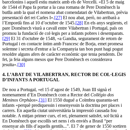
barcelonins i aquell estiu mateix amb els de Vercelli. «El 5 de maig
de 1544 el Papa fa portar a la casa romana de Pere Domènech la
butlla amb la qual el nomena abat comendatari de Vilabertran, prèvia
presentació del rei Carles I».
[27]
El nou abat, però, no arribarà a
l’Empordà fins al 10 d’octubre de 1545.
[28]
En els anys següents, el
pare Domènech viurà a cavall entre Vilabertran i Portugal, país on
promou la fundació de col·legis per a infants pobres i desemparats.
[29]
El 31 d'octubre de 1548, «a Gandia, segurament de retorn de
Portugal i en contacte íntim amb Francesc de Borja, emet promesa
solemne i secreta d'entrar a la Companyia tan bon punt hagi pogut
resoldre alguns afers de caràcter econòmic que tenia pendents. De
fet, ja feia alguns mesos que Pere Domènech es considerava
jesuïta».
[30]
4.
L’ABAT DE VILABERTRAN, RECTOR DE COL·LEGIS
D’INFANTS A PORTUGAL
De nou a Portugal, «el 15 d’agost de 1549, Joan III signà el
nomenament d’En Domènech com a Rector del
Collégio dos
Meninos Orphàos
».
[31]
El 1550 dugué a Coïmbra quaranta-set
infants «perquè prediquessin i ensenyessin la doctrina per places i
carrers. En aquella ciutat universitària la impressió causada fou
notable. A mitjan primer curs, el rei, plenament satisfet, sol·licità a
En Domènech que escollís set nens i els enviés a Brasil “per
ensenyar als fills d’aquells gentils...”. El 7 de gener de 1550 sortiren