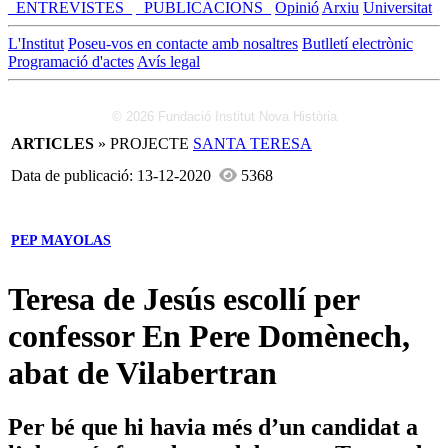
_ENTREVISTES_
_PUBLICACIONS_
Opinió
Arxiu
Universitat
L'Institut
Poseu-vos en contacte amb nosaltres
Butlletí electrònic
Programació d'actes
Avís legal
© 2026 Fundació Institut Nova Història
ARTICLES
» PROJECTE
SANTA TERESA
Data de publicació: 13-12-2020
5368
PEP MAYOLAS
Teresa de Jesús escollí per
confessor En Pere Domènech,
abat de Vilabertran
Per bé que hi havia més d’un candidat a