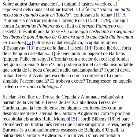
Sobre aquest darrer aspecte (...) tingué il·lustres valedors, al
capdavant dels quals cal situar Isabel la Catòlica: “
Nunca me hallo
necia sino quando estoy en Toledo
”, confessava la reina».
[11]
A
l’humanista d’Alcanyís Joan Llorenç Roca (1524-1579), conegut
com a
Laurentius Palmyrenus
en llatí o
Lorenzo Palmireno
en
castellà, li és atribuïda la frase «
En la lengua castellana no seguimos
los libros de don Antonio de Guevara sino lo que cada día inventan
en Toledo
».
[12]
Gloriosa ciutat visigòtica, «capital religiosa
d’Espanya»,
[13]
meca de la llana i la seda,
[14]
Roma ibèrica, forja
de la llengua castellana... Què feien amb un pagerol de Barbens
(piquem l’ullet en senyal d’ironia) com a rector del col·legi fundat
pel gran cardenal Silíceo? Com podien sofrir el castellà insuportable
que sortia de la boca d’aquell nadiu catalanoparlant? I què hi devia
trobar Teresa d’Àvila per escollir-lo com a confessor? Li queia
simpàtic l’accent català? El trobava exòtic? Transgressor, en aquella
Toledo de «
rancio abolengo»
?
És clar, si en lloc de Teresa de Cepeda y Ahumada estiguéssim
parlant de la veritable Teresa de Jesús, l’abadessa Teresa de
Cardona, que ja hem defensat en algunes conferències com un
desdoblament de Caterina de Cardona-Anglesola i com fa poc han
recapitulat els amics Rafel Mompó
[15]
i Jordi Bilbeny,
[16]
el pare
Domènech no tindria més remei que caure simpàtic a Teresa, perquè
Barbens és a cinc quilòmetres escassos de Bellpuig d’Urgell, la
pàtria dels Cardona-Anglesola. Era un veí, i s’havien trobat a