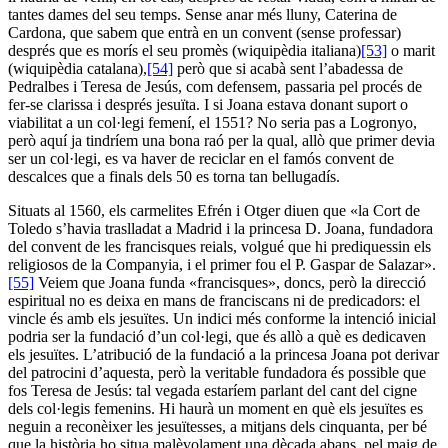
tantes dames del seu temps. Sense anar més lluny, Caterina de
Cardona, que sabem que entrà en un convent (sense professar)
després que es morís el seu promès (wiquipèdia italiana)
[53]
o marit
(wiquipèdia catalana),
[54]
però que si acabà sent l’abadessa de
Pedralbes i Teresa de Jesús, com defensem, passaria pel procés de
fer-se clarissa i després jesuïta. I si Joana estava donant suport o
viabilitat a un col·legi femení, el 1551? No seria pas a Logronyo,
però aquí ja tindríem una bona raó per la qual, allò que primer devia
ser un col·legi, es va haver de reciclar en el famós convent de
descalces que a finals dels 50 es torna tan bellugadís.
Situats al 1560, els carmelites Efrén i Otger diuen que «la Cort de
Toledo s’havia traslladat a Madrid i la princesa D. Joana, fundadora
del convent de les francisques reials, volgué que hi prediquessin els
religiosos de la Companyia, i el primer fou el P. Gaspar de Salazar».
[55]
Veiem que Joana funda «francisques», doncs, però la direcció
espiritual no es deixa en mans de franciscans ni de predicadors: el
vincle és amb els jesuïtes. Un indici més conforme la intenció inicial
podria ser la fundació d’un col·legi, que és allò a què es dedicaven
els jesuïtes. L’atribució de la fundació a la princesa Joana pot derivar
del patrocini d’aquesta, però la veritable fundadora és possible que
fos Teresa de Jesús: tal vegada estaríem parlant del cant del cigne
dels col·legis femenins. Hi haurà un moment en què els jesuïtes es
neguin a reconèixer les jesuïtesses, a mitjans dels cinquanta, per bé
que la història ho situa malèvolament una dècada abans, pel maig de