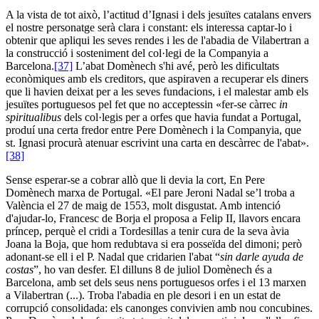
A la vista de tot això, l’actitud d’Ignasi i dels jesuïtes catalans envers
el nostre personatge serà clara i constant: els interessa captar-lo i
obtenir que apliqui les seves rendes i les de l'abadia de Vilabertran a
la construcció i sosteniment del col·legi de la Companyia a
Barcelona.
[37]
L’abat Domènech s'hi avé, però les dificultats
econòmiques amb els creditors, que aspiraven a recuperar els diners
que li havien deixat per a les seves fundacions, i el malestar amb els
jesuïtes portuguesos pel fet que no acceptessin «fer-se càrrec
in
spiritualibus
dels col·legis per a orfes que havia fundat a Portugal,
produí una certa fredor entre Pere Domènech i la Companyia, que
st. Ignasi procurà atenuar escrivint una carta en descàrrec de l'abat».
[38]
Sense esperar-se a cobrar allò que li devia la cort, En Pere
Domènech marxa de Portugal. «El pare Jeroni Nadal se’l troba a
València el 27 de maig de 1553, molt disgustat. Amb intenció
d'ajudar-lo, Francesc de Borja el proposa a Felip II, llavors encara
príncep, perquè el cridi a Tordesillas a tenir cura de la seva àvia
Joana la Boja, que hom redubtava si era posseïda del dimoni; però
adonant-se ell i el P. Nadal que cridarien l'abat “
sin darle ayuda de
costas
”, ho van desfer. El dilluns 8 de juliol Domènech és a
Barcelona, amb set dels seus nens portuguesos orfes i el 13 marxen
a Vilabertran (...). Troba l'abadia en ple desori i en un estat de
corrupció consolidada: els canonges convivien amb nou concubines.