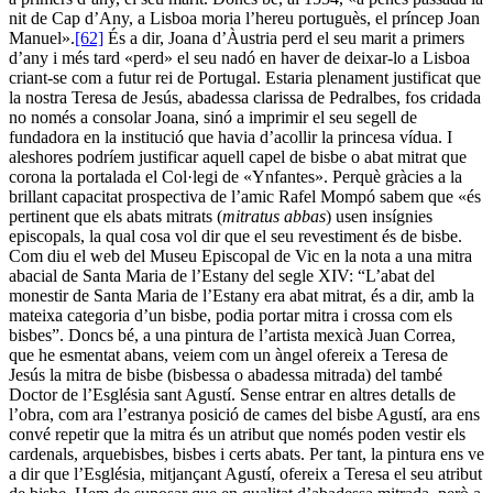
nit de Cap d’Any, a Lisboa moria l’hereu portuguès, el príncep Joan
Manuel».
[62]
És a dir, Joana d’Àustria perd el seu marit a primers
d’any i més tard «perd» el seu nadó en haver de deixar-lo a Lisboa
criant-se com a futur rei de Portugal. Estaria plenament justificat que
la nostra Teresa de Jesús, abadessa clarissa de Pedralbes, fos cridada
no només a consolar Joana, sinó a imprimir el seu segell de
fundadora en la institució que havia d’acollir la princesa vídua. I
aleshores podríem justificar aquell capel de bisbe o abat mitrat que
corona la portalada el Col·legi de «Ynfantes». Perquè gràcies a la
brillant capacitat prospectiva de l’amic Rafel Mompó sabem que «és
pertinent que els abats mitrats (
mitratus abbas
) usen insígnies
episcopals, la qual cosa vol dir que el seu revestiment és de bisbe.
Com diu el web del Museu Episcopal de Vic en la nota a una mitra
abacial de Santa Maria de l’Estany del segle XIV: “L’abat del
monestir de Santa Maria de l’Estany era abat mitrat, és a dir, amb la
mateixa categoria d’un bisbe, podia portar mitra i crossa com els
bisbes”. Doncs bé, a una pintura de l’artista mexicà Juan Correa,
que he esmentat abans, veiem com un àngel ofereix a Teresa de
Jesús la mitra de bisbe (bisbessa o abadessa mitrada) del també
Doctor de l’Església sant Agustí. Sense entrar en altres detalls de
l’obra, com ara l’estranya posició de cames del bisbe Agustí, ara ens
convé repetir que la mitra és un atribut que només poden vestir els
cardenals, arquebisbes, bisbes i certs abats. Per tant, la pintura ens ve
a dir que l’Església, mitjançant Agustí, ofereix a Teresa el seu atribut