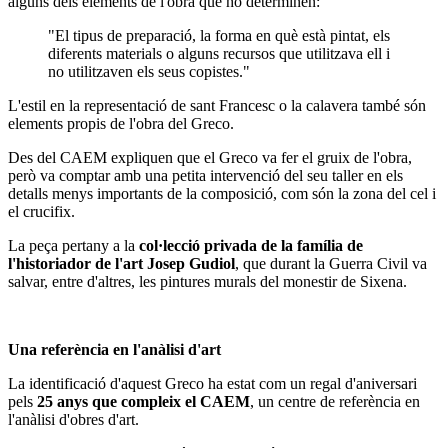
alguns dels elements de l'obra que ho determinen:
"El tipus de preparació, la forma en què està pintat, els
diferents materials o alguns recursos que utilitzava ell i
no utilitzaven els seus copistes."
L'estil en la representació de sant Francesc o la calavera també són
elements propis de l'obra del Greco.
Des del CAEM expliquen que el Greco va fer el gruix de l'obra,
però va comptar amb una petita intervenció del seu taller en els
detalls menys importants de la composició, com són la zona del cel i
el crucifix.
La peça pertany a la
col·lecció privada de la família de
l'historiador de l'art Josep Gudiol
, que durant la Guerra Civil va
salvar, entre d'altres, les pintures murals del monestir de Sixena.
Una referència en l'anàlisi d'art
La identificació d'aquest Greco ha estat com un regal d'aniversari
pels
25 anys que compleix el CAEM
, un centre de referència en
l'anàlisi d'obres d'art.