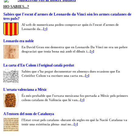
HO SABIES...?
Sabies que l'escut d'armes de Leonardo da Vinci són les armes catalanes de
tres pals?
Al web de numericana podeu comprovar quin és l'escut d'armes de
Leonardo da...
[+]
Leonardo era noble
En David Grau ens demostra que en Leonardo Da Vinci no era un pobre
desgraciat que tenia bona mà amb el dibuix i...
[+]
La carta d'En Colom i l'original català perdut
Sabies que s’ha pogut documentar en almenys dues ocasions que En
Cristòfor Colom va escriure una carta en...
[+]
L'orxata valenciana a Mèxic
És més probable que l'orxata mexicana fos portada a Mèxic pels primers
colons catalans de València que hi van...
[+]
A l'entorn del nom de Catalunya
l'Estat creat pels catalans -durant els segles en què la Nació Catalana va
tenir una existència plena- mai no...
[+]