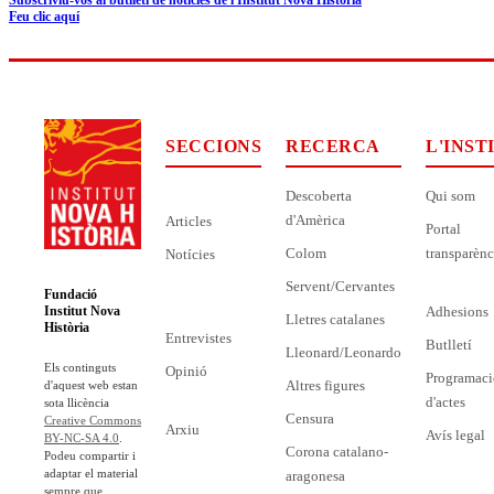
Feu clic aquí
SECCIONS
RECERCA
L'INST
Descoberta
Qui som
d'Amèrica
Articles
Portal
Colom
transparènc
Notícies
Servent/Cervantes
Fundació
Adhesions
Institut Nova
Lletres catalanes
Història
Entrevistes
Butlletí
Lleonard/Leonardo
Els continguts
Opinió
Programaci
Altres figures
d'aquest web estan
d'actes
sota llicència
Censura
Creative Commons
Arxiu
Avís legal
BY-NC-SA 4.0
.
Corona catalano-
Podeu compartir i
adaptar el material
aragonesa
sempre que