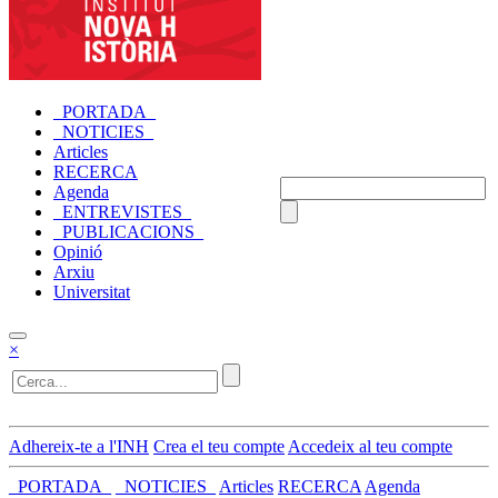
_PORTADA_
_NOTICIES_
Articles
RECERCA
Agenda
_ENTREVISTES_
_PUBLICACIONS_
Opinió
Arxiu
Universitat
×
Adhereix-te a l'INH
Crea el teu compte
Accedeix al teu compte
_PORTADA_
_NOTICIES_
Articles
RECERCA
Agenda