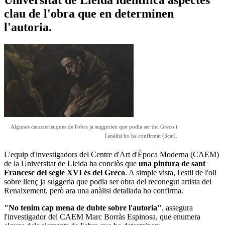
clau de l'obra que en determinen
l'autoria.
Algunes característiques de l'obra ja suggerien que podia ser del Greco i
l'anàlisi ho ha confirmat (3cat).
L'equip d'investigadors del Centre d'Art d'Època Moderna (CAEM)
de la Universitat de Lleida ha conclòs que
una pintura de sant
Francesc del segle XVI és del Greco
. A simple vista, l'estil de l'oli
sobre llenç ja suggeria que podia ser obra del reconegut artista del
Renaixement, però ara una anàlisi detallada ho confirma.
"No tenim cap mena de dubte sobre l'autoria"
, assegura
l'investigador del CAEM Marc Borràs Espinosa, que enumera