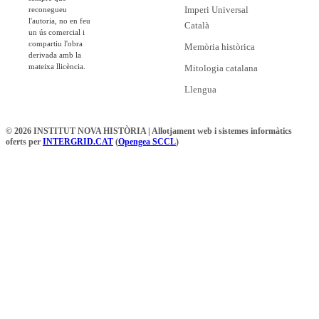
Imperi Universal
reconegueu
l'autoria, no en feu
Català
un ús comercial i
compartiu l'obra
Memòria històrica
derivada amb la
mateixa llicència.
Mitologia catalana
Llengua
© 2026 INSTITUT NOVA HISTÒRIA | Allotjament web i sistemes informàtics
oferts per
INTERGRID.CAT
(
Opengea SCCL
)