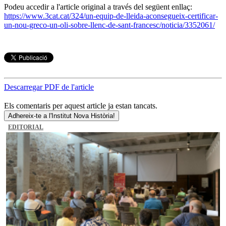
Podeu accedir a l'article original a través del següent enllaç:
https://www.3cat.cat/324/un-equip-de-lleida-aconsegueix-certificar-
un-nou-greco-un-oli-sobre-llenc-de-sant-francesc/noticia/3352061/
Descarregar PDF de l'article
Els comentaris per aquest article ja estan tancats.
Adhereix-te a l'Institut Nova Història!
EDITORIAL