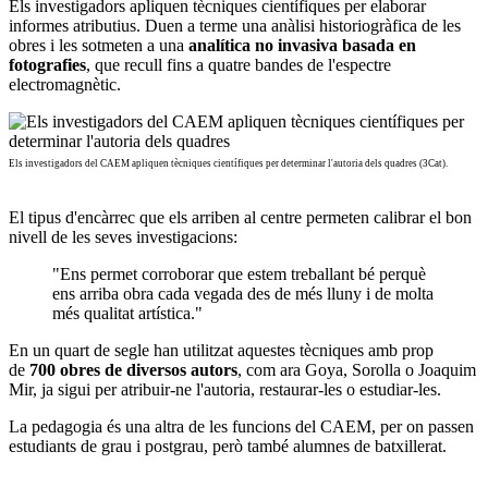
Els investigadors apliquen tècniques científiques per elaborar
informes atributius. Duen a terme una anàlisi historiogràfica de les
obres i les sotmeten a una
analítica no invasiva basada en
fotografies
, que recull fins a quatre bandes de l'espectre
electromagnètic.
Els investigadors del CAEM apliquen tècniques científiques per determinar l'autoria dels quadres (3Cat).
El tipus d'encàrrec que els arriben al centre permeten calibrar el bon
nivell de les seves investigacions:
"Ens permet corroborar que estem treballant bé perquè
ens arriba obra cada vegada des de més lluny i de molta
més qualitat artística."
En un quart de segle han utilitzat aquestes tècniques amb prop
de
700 obres de diversos autors
, com ara Goya, Sorolla o Joaquim
Mir, ja sigui per atribuir-ne l'autoria, restaurar-les o estudiar-les.
La pedagogia és una altra de les funcions del CAEM, per on passen
estudiants de grau i postgrau, però també alumnes de batxillerat.