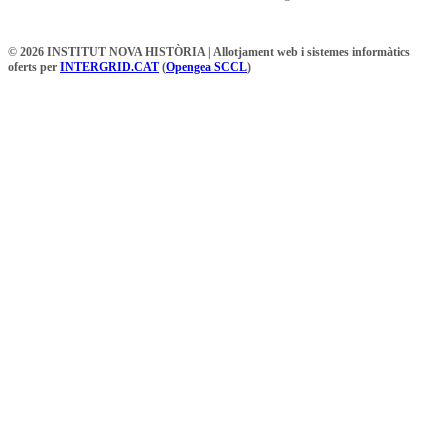
© 2026 INSTITUT NOVA HISTÒRIA | Allotjament web i sistemes informàtics
oferts per
INTERGRID.CAT
(
Opengea SCCL
)