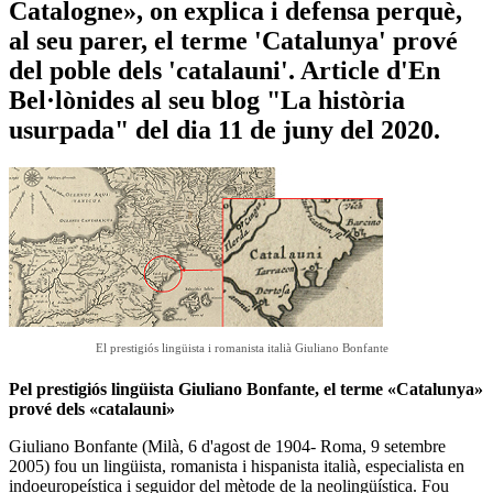
Catalogne», on explica i defensa perquè,
al seu parer, el terme 'Catalunya' prové
del poble dels 'catalauni'. Article d'En
Bel·lònides al seu blog "La història
usurpada" del dia 11 de juny del 2020.
El prestigiós lingüista i romanista italià Giuliano Bonfante
Pel prestigiós lingüista Giuliano Bonfante, el terme «Catalunya»
prové dels «catalauni»
Giuliano Bonfante (Milà, 6 d'agost de 1904- Roma, 9 setembre
2005) fou un lingüista, romanista i hispanista italià, especialista en
indoeuropeística i seguidor del mètode de la neolingüística. Fou