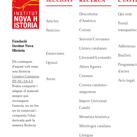
SECCIONS
RECERCA
L'INST
Descoberta
Qui som
d'Amèrica
Articles
Portal
Colom
transparènc
Notícies
Servent/Cervantes
Fundació
Adhesions
Institut Nova
Lletres catalanes
Història
Entrevistes
Butlletí
Lleonard/Leonardo
Els continguts
Opinió
Programaci
Altres figures
d'aquest web estan
d'actes
sota llicència
Censura
Creative Commons
Arxiu
Avís legal
BY-NC-SA 4.0
.
Corona catalano-
Podeu compartir i
adaptar el material
aragonesa
sempre que
Imperi Universal
reconegueu
l'autoria, no en feu
Català
un ús comercial i
compartiu l'obra
Memòria històrica
derivada amb la
mateixa llicència.
Mitologia catalana
Llengua