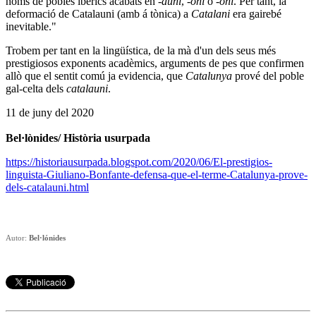
noms de pobles ibèrics acabats en
-auni
,
-oni
o
-oni
. Per tant, la
deformació de Catalauni (amb á tònica) a
Catalani
era gairebé
inevitable."
Trobem per tant en la lingüística, de la mà d'un dels seus més
prestigiosos exponents acadèmics, arguments de pes que confirmen
allò que el sentit comú ja evidencia, que
Catalunya
prové del poble
gal-celta dels
catalauni
.
11 de juny del 2020
Bel·lònides/ Història usurpada
https://historiausurpada.blogspot.com/2020/06/El-prestigios-
linguista-Giuliano-Bonfante-defensa-que-el-terme-Catalunya-prove-
dels-catalauni.html
Autor:
Bel·lónides