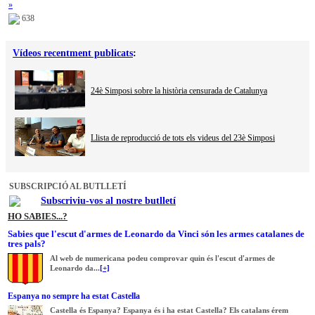
»
638
Vídeos recentment publicats
:
24è Simposi sobre la història censurada de Catalunya
Llista de reproducció de tots els videus del 23è Simposi
SUBSCRIPCIÓ AL BUTLLETÍ
Subscriviu-vos al nostre butlletí
HO SABIES...?
Sabies que l'escut d'armes de Leonardo da Vinci són les armes catalanes de
tres pals?
Al web de numericana podeu comprovar quin és l'escut d'armes de
Leonardo da...
[+]
Espanya no sempre ha estat Castella
Castella és Espanya? Espanya és i ha estat Castella? Els catalans érem