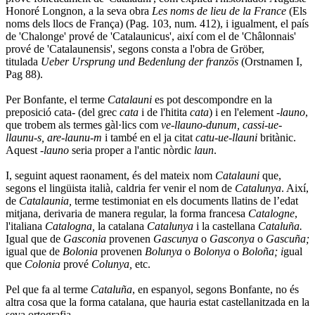
Honoré Longnon, a la seva obra
Les noms de lieu de la France
(Els
noms dels llocs de França)
(Pag. 103, num. 412), i igualment, el país
de 'Chalonge' prové de 'Catalaunicus', així com el de 'Châlonnais'
prové de 'Catalaunensis', segons consta a l'obra de Gröber,
titulada
Ueber Ursprung und Bedenlung der französ
(Orstnamen I,
Pag 88).
Per Bonfante, el terme
Catalauni
es pot descompondre en la
preposició cata- (del grec
cata
i de l'hitita
cata
) i en l'element -
launo
,
que trobem als termes gàl·lics com
ve-llauno-dunum, cassi-ue-
llaunu-s, are-launu-m
i també en el ja citat
catu-ue-llauni
britànic.
Aquest
-launo
seria proper a l'antic nòrdic
laun
.
I, seguint aquest raonament, és del mateix nom
Catalauni
que,
segons el lingüista italià, caldria fer venir el nom de
Catalunya
. Així,
de
Catalaunia,
terme
testimoniat en els documents llatins de l’edat
mitjana, derivaria de manera regular, la forma francesa
Catalogne
,
l'italiana
Catalogna,
la catalana
Catalunya
i la castellana
Cataluña.
Igual que de
Gasconia
provenen
Gascunya
o
Gasconya
o
Gascuña;
igual que de
Bolonia
provenen
Bolunya
o
Bolonya
o
Boloña; i
gual
que
Colonia
prové
Colunya,
etc.
Pel que fa al terme
Cataluña
, en espanyol, segons Bonfante, no és
altra cosa que la forma catalana, que hauria estat castellanitzada en la
seva ortografia.