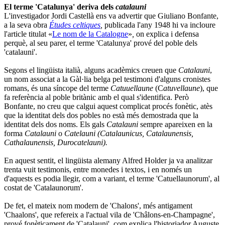
El terme 'Catalunya' deriva dels
catalauni
L'investigador Jordi Castellà ens va advertir que Giuliano Bonfante,
a la seva obra
Études celtiques
,
publicada l'any 1948 hi va incloure
l'article titulat «
Le nom de la Catalogne
»
,
on explica i defensa
perquè, al seu parer, el terme 'Catalunya' prové del poble dels
'catalauni'.
Segons el lingüista italià, alguns acadèmics creuen que
Catalauni
,
un nom associat a la Gàl·lia belga pel testimoni d'alguns cronistes
romans, és una síncope del terme
Catuuellaune
(C
atuvellaune
), que
fa referència al poble britànic amb el qual s'identifica. Però
Bonfante, no creu que calgui aquest complicat procés fonètic, atès
que la identitat dels dos pobles no està més demostrada que la
identitat dels dos noms. Els gals
Catalauni
sempre apareixen en la
forma
Catalauni
o
Catelauni (Catalaunicus, Catalaunensis,
Cathalaunensis, Durocatelauni).
En aquest sentit, el lingüista alemany Alfred Holder ja va analitzar
trenta vuit testimonis, entre monedes i textos, i en només un
d'aquests es podia llegir, com a variant, el terme 'Catuellaunorum', al
costat de 'Catalaunorum'.
De fet, el mateix nom modern de 'Chalons', més antigament
'Chaalons', que refereix a l'actual vila de 'Châlons-en-Champagne',
prové fonèticament de 'Catalauni', com explica l'historiador Auguste