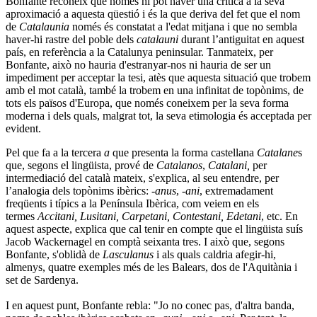
Bonfante reconeix que només hi pot haver una crítica a la seva
aproximació a aquesta qüestió i és la que deriva del fet que el nom
de
Catalaunia
només és constatat a l'edat mitjana i que no sembla
haver-hi rastre del poble dels
catalauni
durant l’antiguitat en aquest
país, en referència a la Catalunya peninsular. Tanmateix, per
Bonfante, això no hauria d'estranyar-nos ni hauria de ser un
impediment per acceptar la tesi, atès que aquesta situació que trobem
amb el mot català, també la trobem en una infinitat de topònims, de
tots els països d'Europa, que només coneixem per la seva forma
moderna i dels quals, malgrat tot, la seva etimologia és acceptada per
evident.
Pel que fa a la tercera
a
que presenta la forma castellana
Catalane
s
que, segons el lingüista, prové de
Catalanos
,
Catalani,
per
intermediació del català mateix, s'explica, al seu entendre, per
l’analogia dels topònims ibèrics:
-anus
,
-ani
, extremadament
freqüents i típics a la Península Ibèrica, com veiem en els
termes
Accitani, Lusitani, Carpetani, Contestani, Edetani
, etc. En
aquest aspecte, explica que cal tenir en compte que el lingüista suís
Jacob Wackernagel en comptà seixanta tres. I això que, segons
Bonfante, s'oblidà de
Lasculanus
i als quals caldria afegir-hi,
almenys, quatre exemples més de les Balears, dos de l'Aquitània i
set de Sardenya.
I en aquest punt, Bonfante rebla: "Jo no conec pas, d'altra banda,