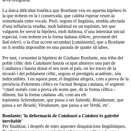
La única dificultat fonètica que Bonfante veu en aquesta hipòtesi és
la que trobem en la
t
conservada, que caldria esperar veure-la
sonoritzada entre vocals. Però, segons el lingüista, sembla afectada
d'una influència erudita, molt habitual en un topònim, tret que
vulguem fer servir la hipòtesi, molt dubtosa, d’una intensitat inicial
especial, com trobem en la forma italiana
tòllero,
provinent del
llatí
tolerö
, o la d'un accent secundari [
catalaunia
], que a Bonfante
no li sembla impossible en una paraula de quatre síl·labes.
Per tant, i resumint la hipòtesi de Giuliano Bonfante, una tribu del
poble cèltic dels
Catalauni
hauria ocupat almenys una part de
Catalunya i hauria donat el seu nom al país, on les traces de la
invasió i del poblament cèltic, segons el prestigiós acadèmic, són
indiscutibles. I en aquest punt, el lingüista afegeix, com a prova de la
presència d'elements cèltics en l'actual llengua catalana, el següent:
"citaré només com a prova els noms que, de la forma cèltica -
dûnum, fan la forma catalana -dù, com ara els
topònims
Sebendunum,
que passa a ser
Salardú; Bisuldunum,
que
passa a ser
Besalú; Virodunum,
que passa a ser
Verdú,
etc'.
Bonfante: 'la deformació de
Catalauni
a
Catalani
és gairebé
inevitable'
Per finalitzar, i després de totes aquestes disquisicions lingüístiques,