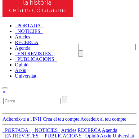
_PORTADA_
_NOTICIES_
Articles
RECERCA
Agenda
_ENTREVISTES_
_PUBLICACIONS_
Opinió
Arxiu
Universitat
×
Adhereix-te a l'INH
Crea el teu compte
Accedeix al teu compte
_PORTADA_
_NOTICIES_
Articles
RECERCA
Agenda
_ENTREVISTES_
_PUBLICACIONS_
Opinió
Arxiu
Universitat