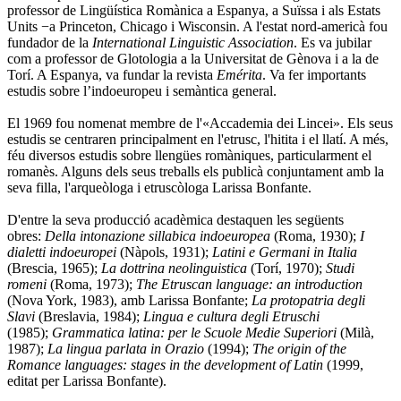
professor de Lingüística Romànica a Espanya, a Suïssa i als Estats
Units −a Princeton, Chicago i Wisconsin. A l'estat nord-americà fou
fundador de la
International Linguistic Association
. Es va jubilar
com a professor de Glotologia a la Universitat de Gènova i a la de
Torí. A Espanya, va fundar la revista
Emérita
. Va fer importants
estudis sobre l’indoeuropeu i semàntica general.
El 1969 fou nomenat membre de l'«Accademia dei Lincei». Els seus
estudis se centraren principalment en l'etrusc, l'hitita i el llatí. A més,
féu diversos estudis sobre llengües romàniques, particularment el
romanès. Alguns dels seus treballs els publicà conjuntament amb la
seva filla, l'arqueòloga i etruscòloga Larissa Bonfante.
D'entre la seva producció acadèmica destaquen les següents
obres:
Della intonazione sillabica indoeuropea
(Roma, 1930);
I
dialetti indoeuropei
(Nàpols, 1931);
Latini e Germani in Italia
(Brescia, 1965);
La dottrina neolinguistica
(Torí, 1970);
Studi
romeni
(Roma, 1973);
The Etruscan language: an introduction
(Nova York, 1983), amb Larissa Bonfante;
La protopatria degli
Slavi
(Breslavia, 1984);
Lingua e cultura degli Etruschi
(1985);
Grammatica latina: per le Scuole Medie Superiori
(Milà,
1987);
La lingua parlata in Orazio
(1994);
The origin of the
Romance languages: stages in the development of Latin
(1999,
editat per Larissa Bonfante).