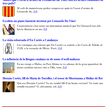
tres pals?
Al web de numericana podeu comprovar quin és l'escut d'armes de
Leonardo da...
[+]
Escolteu un piano fantàstic inventat per Leonardo Da Vinci
Construeixen i fan sonar un instrument musical que En Lleonard tan sols
havia dissenyat en un...
[+]
La visita esborrada d’En Cortès a Catalunya
Les cròniques ens relaten que En Cortès va assistir a les Corts de Toledo al
1528, a la tornada de Mèxic. Però...
[+]
La influència de la llengua catalana en els noms d'ocell maltesos
En un viatge a Malta, en Pere Alzina es va adonar de la gran quantitat de
noms catalans encara vius a l'illa, tant...
[+]
Hernán Cortés, fill de Maria de Torrelles, i el tresor de Moctezuma a Molins de Rei
Qui era Hernán Cortés? Va ser també fill d’un home corrent? Va tenir uns
estudis escassos? O, altrament, tal...
[+]