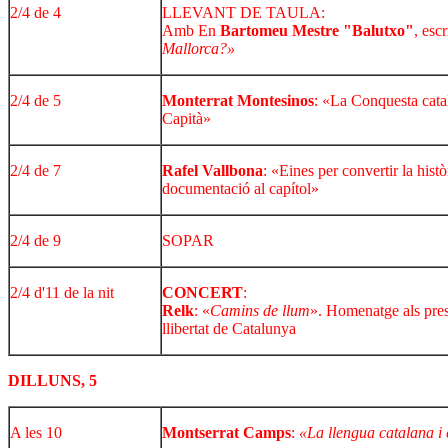
2/4 de 4
LLEVANT DE TAULA:
Amb En
Bartomeu Mestre "Balutxo"
, esc
Mallorca?»
2/4 de 5
Monterrat Montesinos
: «La Conquesta cata
Capità»
2/4 de 7
Rafel Vallbona
: «Eines per convertir la histò
documentació al capítol»
2/4 de 9
SOPAR
2/4 d'11 de la nit
CONCERT
:
Relk
: «
Camins de llum
». Homenatge als presos
llibertat de Catalunya
DILLUNS, 5
A les 10
Montserrat Camps
:
«La llengua catalana i 