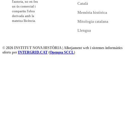
l'autoria, no en feu
Català
un ús comercial i
compartiu l'obra
Memòria històrica
derivada amb la
mateixa llicència.
Mitologia catalana
Llengua
© 2026 INSTITUT NOVA HISTÒRIA | Allotjament web i sistemes informàtics
oferts per
INTERGRID.CAT
(
Opengea SCCL
)