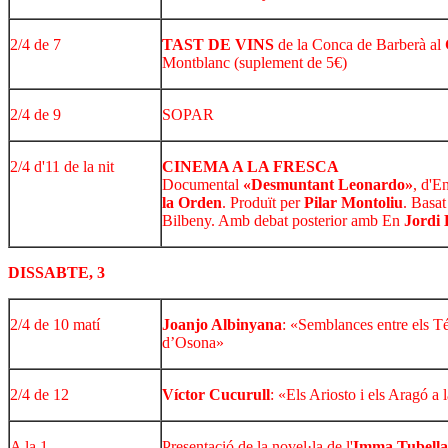
2/4 de 7
TAST DE VINS
de la Conca de Barberà al
Montblanc (suplement de 5€)
2/4 de 9
SOPAR
2/4 d'11 de la nit
CINEMA A LA FRESCA
Documental
«Desmuntant Leonardo»
, d'E
la Orden
. Produït per
Pilar Montoliu
. Basat
Bilbeny. Amb debat posterior amb En
Jordi 
DISSABTE, 3
2/4 de 10 matí
Joanjo Albinyana
: «Semblances entre els Té
d’Osona»
2/4 de 12
Víctor Cucurull
: «Els Ariosto i els Aragó a 
A la 1
Presentació de la novel·la de l'
Imma Tubella