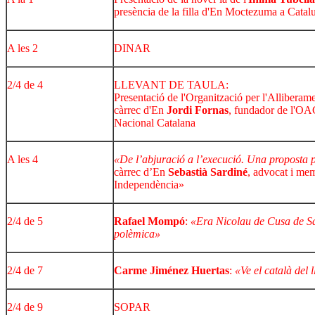
presència de la filla d'En Moctezuma a Catalu
A les 2
DINAR
2/4 de 4
LLEVANT DE TAULA:
Presentació de l'Organització per l'Allibera
càrrec d'En
Jordi Fornas
, fundador de l'OAC
Nacional Catalana
A les 4
«De l’abjuració a l’execució. Una proposta p
càrrec d’En
Sebastià Sardiné
, advocat i mem
Independència»
2/4 de 5
Rafael Mompó
:
«Era Nicolau de Cusa de Sa
polèmica»
2/4 de 7
Carme Jiménez Huertas
:
«Ve el català del l
2/4 de 9
SOPAR