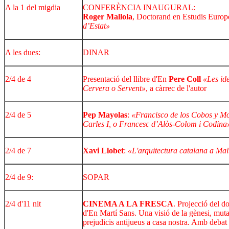
A la 1 del migdia
CONFERÈNCIA INAUGURAL:
Roger Mallola
, Doctorand en Estudis Europ
d’Estat»
A les dues:
DINAR
2/4 de 4
Presentació del llibre d'En
Pere Coll
«Les ide
Cervera o Servent»
, a càrrec de l'autor
2/4 de 5
Pep Mayolas
:
«Francisco de los Cobos y Mol
Carles I, o Francesc d’Alòs-Colom i Codina
2/4 de 7
Xavi Llobet
:
«L'arquitectura catalana a Mal
2/4 de 9:
SOPAR
2/4 d'11 nit
CINEMA A LA FRESCA
. Projecció del 
d'En Martí Sans. Una visió de la gènesi, muta
prejudicis antijueus a casa nostra. Amb debat 