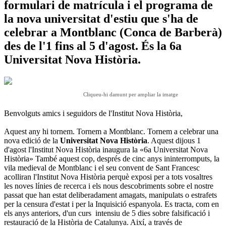
formulari de matrícula i el programa de
la nova universitat d'estiu que s'ha de
celebrar a Montblanc (Conca de Barberà)
des de l'1 fins al 5 d'agost. És la 6a
Universitat Nova Història.
Cliqueu-hi damunt per ampliar la imatge
Benvolguts amics i seguidors de l'Institut Nova Història,
Aquest any hi tornem. Tornem a Montblanc. Tornem a celebrar una
nova edició de la
Universitat Nova Història
. Aquest dijous 1
d'agost l'Institut Nova Història inaugura la «6a Universitat Nova
Història» També aquest cop, després de cinc anys ininterromputs, la
vila medieval de Montblanc i el seu convent de Sant Francesc
acolliran l'Institut Nova Història perquè exposi per a tots vosaltres
les noves línies de recerca i els nous descobriments sobre el nostre
passat que han estat deliberadament amagats, manipulats o estrafets
per la censura d'estat i per la Inquisició espanyola. E
s tracta, com en
els anys anteriors, d'un curs intensiu de 5 dies sobre falsificació i
restauració de la Història de Catalunya. Així, a través de