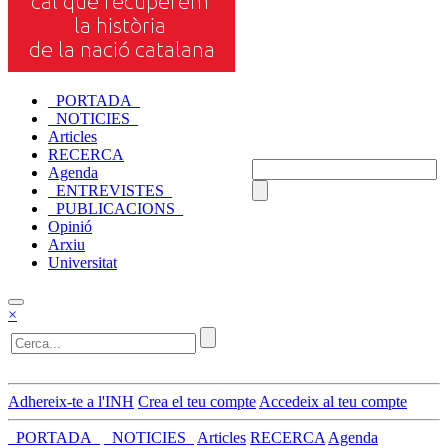
_PORTADA_
_NOTICIES_
Articles
RECERCA
Agenda
_ENTREVISTES_
_PUBLICACIONS_
Opinió
Arxiu
Universitat
×
Adhereix-te a l'INH
Crea el teu compte
Accedeix al teu compte
_PORTADA_
_NOTICIES_
Articles
RECERCA
Agenda