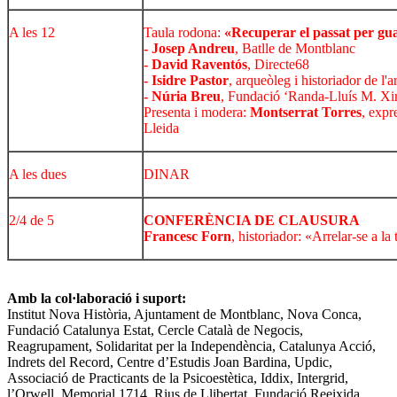
A les 12
Taula rodona:
«Recuperar el passat per gua
-
Josep Andreu
, Batlle de Montblanc
-
David Raventós
, Directe68
-
Isidre Pastor
, arqueòleg i historiador de l'ar
-
Núria Breu
, Fundació ‘Randa-Lluís M. Xir
Presenta i modera:
Montserrat Torres
, expr
Lleida
A les dues
DINAR
2/4 de 5
CONFERÈNCIA DE CLAUSURA
Francesc Forn
, historiador: «Arrelar-se a la t
Amb la col·laboració i suport:
Institut Nova Història, Ajuntament de Montblanc, Nova Conca,
Fundació Catalunya Estat, Cercle Català de Negocis,
Reagrupament, Solidaritat per la Independència, Catalunya Acció,
Indrets del Record, Centre d’Estudis Joan Bardina, Updic,
Associació de Practicants de la Psicoestètica, Iddix, Intergrid,
l’Orwell, Memorial 1714, Rius de Llibertat, Fundació Reeixida,