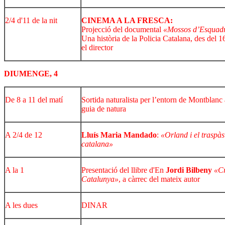
2/4 d'11 de la nit
CINEMA A LA FRESCA:
Projecció del documental
«Mossos d’Esquadr
Una història de la Policia Catalana, des del
el director
DIUMENGE, 4
De 8 a 11 del matí
Sortida naturalista per l’entorn de Montblan
guia de natura
A 2/4 de 12
Lluís Maria Mandado
:
«Orland i el traspàs
catalana»
A la 1
Presentació del llibre d'En
Jordi Bilbeny
«Cr
Catalunya»
, a càrrec del mateix autor
A les dues
DINAR