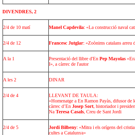
DIVENDRES, 2
2/4 de 10 matí
Manel Capdevila
: «La construcció naval cat
2/4 de 12
Francesc Jutglar
: «Zoònims catalans arreu
A la 1
Presentació del llibre d'En
Pep Mayolas
«Era
I», a càrrec de l'autor
A les 2
DINAR
2/4 de 4
LLEVANT DE TAULA:
«Homenatge a En Ramon Payàs, difusor de l
càrrec d’En
Josep Sort
, historiador i presid
Na
Teresa Casals
, Creu de Sant Jordi
2/4 de 5
Jordi Bilbeny
: «Mitra i els orígens del crist
cultes a Catalunya»