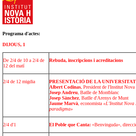
Programa d'actes:
DIJOUS, 1
De 2/4 de 10 a 2/4 de
Rebuda, inscripcions i acreditacions
12 del matí
2/4 de 12 migdia
PRESENTACIÓ DE LA UNIVERSITAT
Albert Codinas
, President de l'Institut Nova
Josep Andreu
, Batlle de Montblanc
Josep Sànchez
, Batlle d'Arenys de Munt
Jaume Marvà
, economista
«L’Institut Nova 
paradigma»
2/4 d'1
El Poble que Canta:
«Benvinguda», direcc