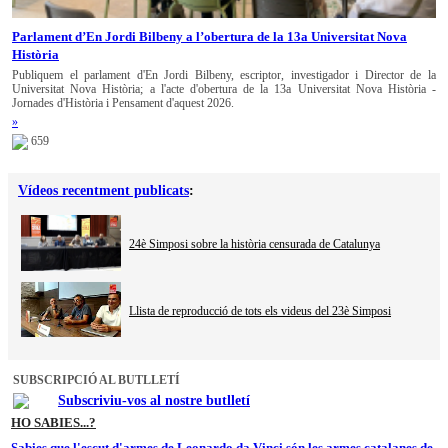
Parlament d’En Jordi Bilbeny a l’obertura de la 13a Universitat Nova
Història
Publiquem el parlament d'En Jordi Bilbeny, escriptor, investigador i Director de la
Universitat Nova Història; a l'acte d'obertura de la 13a Universitat Nova Història -
Jornades d'Història i Pensament d'aquest 2026.
»
659
Vídeos recentment publicats
:
24è Simposi sobre la història censurada de Catalunya
Llista de reproducció de tots els videus del 23è Simposi
SUBSCRIPCIÓ AL BUTLLETÍ
Subscriviu-vos al nostre butlletí
HO SABIES...?
Sabies que l'escut d'armes de Leonardo da Vinci són les armes catalanes de