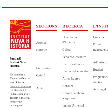
SECCIONS
RECERCA
L'INST
Descoberta
Qui som
d'Amèrica
Articles
Portal
Colom
transparènc
Notícies
Servent/Cervantes
Fundació
Adhesions
Institut Nova
Lletres catalanes
Història
Entrevistes
Butlletí
Lleonard/Leonardo
Els continguts
Opinió
Programaci
Altres figures
d'aquest web estan
d'actes
sota llicència
Censura
Creative Commons
Arxiu
Avís legal
BY-NC-SA 4.0
.
Corona catalano-
Podeu compartir i
adaptar el material
aragonesa
sempre que
Imperi Universal
reconegueu