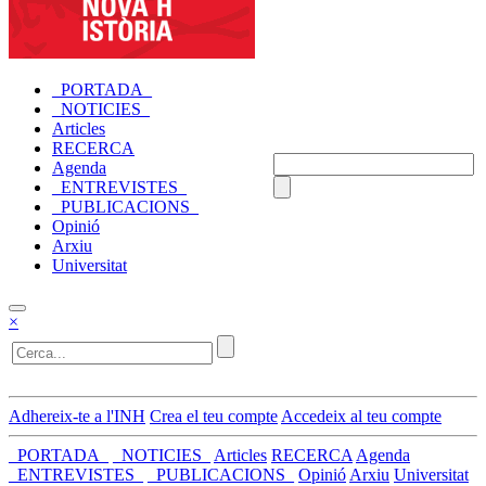
_PORTADA_
_NOTICIES_
Articles
RECERCA
Agenda
_ENTREVISTES_
_PUBLICACIONS_
Opinió
Arxiu
Universitat
×
Adhereix-te a l'INH
Crea el teu compte
Accedeix al teu compte
_PORTADA_
_NOTICIES_
Articles
RECERCA
Agenda
_ENTREVISTES_
_PUBLICACIONS_
Opinió
Arxiu
Universitat