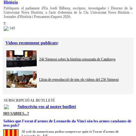
Història
Publiquem el parlament d'En Jordi Bilbeny, escriptor, investigador i Director de la
Universitat Nova Història; a l'acte d'obertura de la 13a Universitat Nova Història -
Jornades d'Història i Pensament d'aquest 2026.
»
549
Vídeos recentment publicats
:
24è Simposi sobre la història censurada de Catalunya
Llista de reproducció de tots els videus del 23è Simposi
SUBSCRIPCIÓ AL BUTLLETÍ
Subscriviu-vos al nostre butlletí
HO SABIES...?
Sabies que l'escut d'armes de Leonardo da Vinci són les armes catalanes de
tres pals?
Al web de numericana podeu comprovar quin és l'escut d'armes de
Leonardo da...
[+]