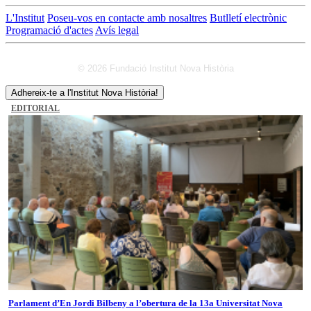
L'Institut
Poseu-vos en contacte amb nosaltres
Butlletí electrònic
Programació d'actes
Avís legal
© 2026 Fundació Institut Nova Història
Adhereix-te a l'Institut Nova Història!
EDITORIAL
Parlament d’En Jordi Bilbeny a l’obertura de la 13a Universitat Nova