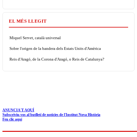
EL MÉS LLEGIT
Miquel Servet, català universal
Sobre l'origen de la bandera dels Estats Units d'Amèrica
Reis d'Aragó, de la Corona d'Aragó, o Reis de Catalunya?
ANUNCIA'T AQUÍ
Subscriviu-vos al butlletí de notícies de l'Institut Nova Història
Feu clic aquí