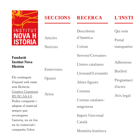
SECCIONS
RECERCA
L'INST
Descoberta
Qui som
d'Amèrica
Articles
Portal
Colom
transparènc
Notícies
Servent/Cervantes
Fundació
Adhesions
Institut Nova
Lletres catalanes
Història
Entrevistes
Butlletí
Lleonard/Leonardo
Els continguts
Opinió
Programaci
Altres figures
d'aquest web estan
d'actes
sota llicència
Censura
Creative Commons
Arxiu
Avís legal
BY-NC-SA 4.0
.
Corona catalano-
Podeu compartir i
adaptar el material
aragonesa
sempre que
Imperi Universal
reconegueu
l'autoria, no en feu
Català
un ús comercial i
compartiu l'obra
Memòria històrica