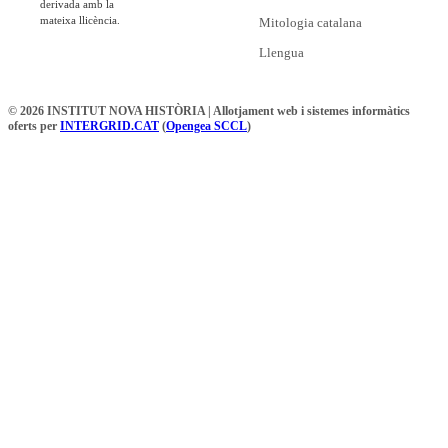
derivada amb la
mateixa llicència.
Mitologia catalana
Llengua
© 2026 INSTITUT NOVA HISTÒRIA | Allotjament web i sistemes informàtics
oferts per
INTERGRID.CAT
(
Opengea SCCL
)