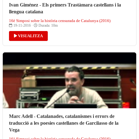
Ivan Giménez - Els primers Trastàmara castellans i la
llengua catalana
16è Simposi sobre la història censurada de Catalunya (2016)
19-11-2016 ·
Durada: 10m
VISUALITZA
Marc Adell - Catalanades, catalanismes i errors de
traducció a les poesies castellanes de Garcilasso de la
Vega
16è Simposi sobre la història censurada de Catalunya (2016)