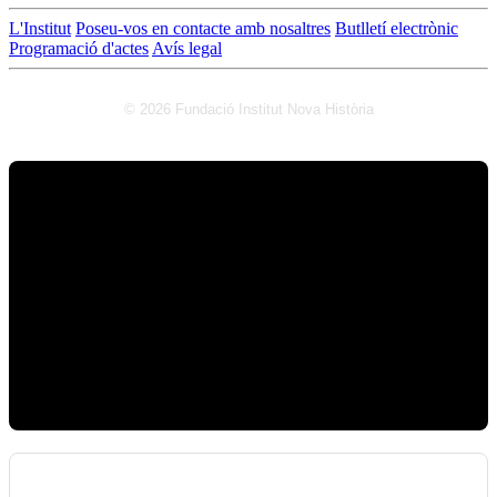
L'Institut
Poseu-vos en contacte amb nosaltres
Butlletí electrònic
Programació d'actes
Avís legal
© 2026 Fundació Institut Nova Història