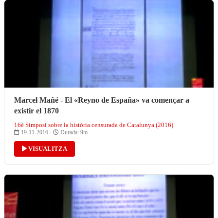
Marcel Mañé - El «Reyno de España» va començar a
existir el 1870
16è Simposi sobre la història censurada de Catalunya (2016)
19-11-2016 ·
Durada: 9m
VISUALITZA