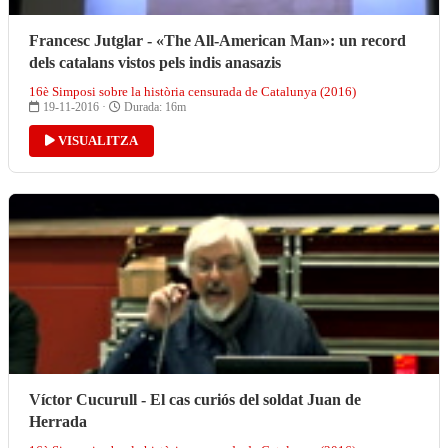
Francesc Jutglar - «The All-American Man»: un record
dels catalans vistos pels indis anasazis
16è Simposi sobre la història censurada de Catalunya (2016)
19-11-2016 ·
Durada: 16m
VISUALITZA
Víctor Cucurull - El cas curiós del soldat Juan de
Herrada