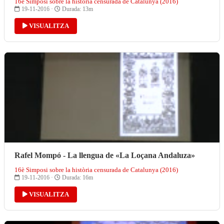
16è Simposi sobre la història censurada de Catalunya (2016)
19-11-2016 ·
Durada: 13m
VISUALITZA
Rafel Mompó - La llengua de «La Loçana Andaluza»
16è Simposi sobre la història censurada de Catalunya (2016)
19-11-2016 ·
Durada: 16m
VISUALITZA