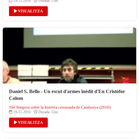
19-11-2016 ·
Durada: 11m
VISUALITZA
Daniel S. Bello - Un escut d'armes inèdit d'En Cristòfor
Colom
16è Simposi sobre la història censurada de Catalunya (2016)
19-11-2016 ·
Durada: 12m
VISUALITZA