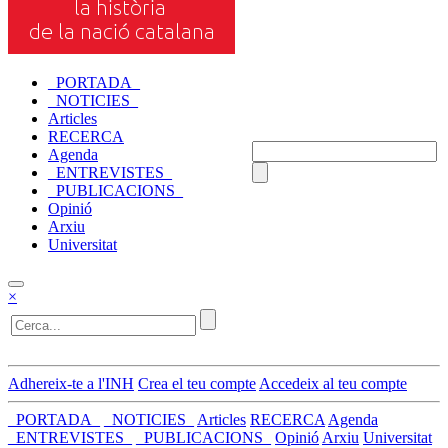
_PORTADA_
_NOTICIES_
Articles
RECERCA
Agenda
_ENTREVISTES_
_PUBLICACIONS_
Opinió
Arxiu
Universitat
×
Adhereix-te a l'INH
Crea el teu compte
Accedeix al teu compte
_PORTADA_
_NOTICIES_
Articles
RECERCA
Agenda
_ENTREVISTES_
_PUBLICACIONS_
Opinió
Arxiu
Universitat