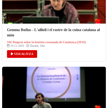
Gemma Bufias - L'allioli i el rastre de la cuina catalana al
món
16è Simposi sobre la història censurada de Catalunya (2016)
19-11-2016 ·
Durada: 10m
VISUALITZA