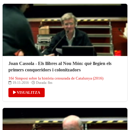
Joan Cassola - Els llibres al Nou Món: què llegien els
primers conqueridors i colonitzadors
16è Simposi sobre la història censurada de Catalunya (2016)
19-11-2016 ·
Durada: 8m
VISUALITZA