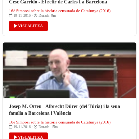
Cesc Garrido - El retir de Carles I a Barcelona
16è Simposi sobre la història censurada de Catalunya (2016)
19-11-2016 ·
Durada: 9m
VISUALITZA
Josep M. Orteu - Albrecht Dürer (del Túria) i la seua
família a Barcelona i València
16è Simposi sobre la història censurada de Catalunya (2016)
19-11-2016 ·
Durada: 15m
VISUALITZA