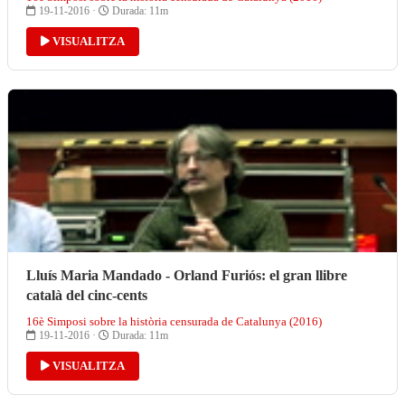
19-11-2016 ·
Durada: 11m
VISUALITZA
Lluís Maria Mandado - Orland Furiós: el gran llibre
català del cinc-cents
16è Simposi sobre la història censurada de Catalunya (2016)
19-11-2016 ·
Durada: 11m
VISUALITZA