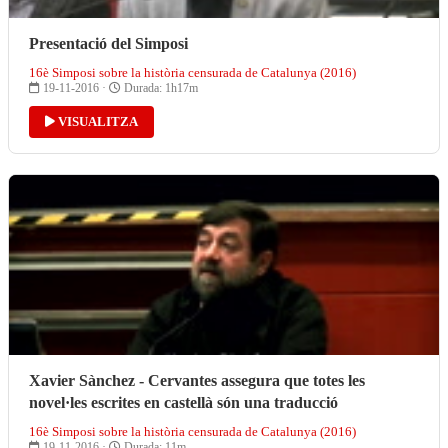
Presentació del Simposi
16è Simposi sobre la història censurada de Catalunya (2016)
19-11-2016 ·
Durada: 1h17m
VISUALITZA
Xavier Sànchez - Cervantes assegura que totes les
novel·les escrites en castellà són una traducció
16è Simposi sobre la història censurada de Catalunya (2016)
19-11-2016 ·
Durada: 11m