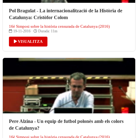
Pol Bragulat - La internacionalització de la Història de
Catalunya: Cristòfor Colom
16è Simposi sobre la història censurada de Catalunya (2016)
19-11-2016 ·
Durada: 11m
VISUALITZA
Pere Alzina - Un equip de futbol polonès amb els colors
de Catalunya?
16è Simposi sobre la història censurada de Catalunya (2016)