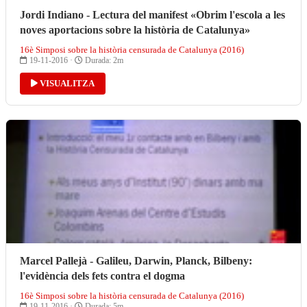
Jordi Indiano - Lectura del manifest «Obrim l'escola a les
noves aportacions sobre la història de Catalunya»
16è Simposi sobre la història censurada de Catalunya (2016)
19-11-2016 ·
Durada: 2m
VISUALITZA
Marcel Pallejà - Galileu, Darwin, Planck, Bilbeny:
l'evidència dels fets contra el dogma
16è Simposi sobre la història censurada de Catalunya (2016)
19-11-2016 ·
Durada: 5m