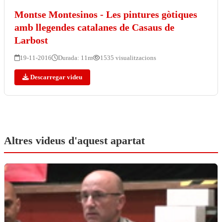
Montse Montesinos - Les pintures gòtiques
amb llegendes catalanes de Casaus de
Larbost
19-11-2016
Durada: 11m
1535 visualitzacions
Descarregar videu
Altres videus d'aquest apartat