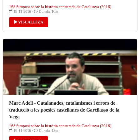
16è Simposi sobre la història censurada de Catalunya (2016)
19-11-2016 ·
Durada: 10m
VISUALITZA
Marc Adell - Catalanades, catalanismes i errors de
traducció a les poesies castellanes de Garcilasso de la
Vega
16è Simposi sobre la història censurada de Catalunya (2016)
19-11-2016 ·
Durada: 13m