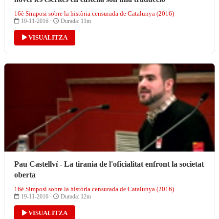
16è Simposi sobre la història censurada de Catalunya (2016)
19-11-2016 ·
Durada: 11m
VISUALITZA
Pau Castellví - La tirania de l'oficialitat enfront la societat
oberta
16è Simposi sobre la història censurada de Catalunya (2016)
19-11-2016 ·
Durada: 12m
VISUALITZA