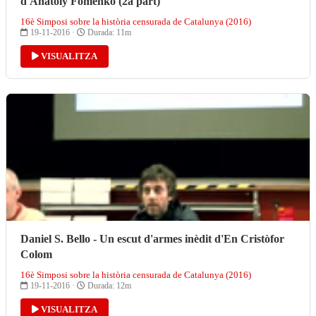
d'Anatoly Fomenko (2a part)
16è Simposi sobre la història censurada de Catalunya (2016)
19-11-2016 ·
Durada: 11m
VISUALITZA
Daniel S. Bello - Un escut d'armes inèdit d'En Cristòfor
Colom
16è Simposi sobre la història censurada de Catalunya (2016)
19-11-2016 ·
Durada: 12m
VISUALITZA