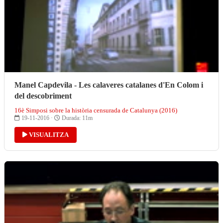
Manel Capdevila - Les calaveres catalanes d'En Colom i
del descobriment
16è Simposi sobre la història censurada de Catalunya (2016)
19-11-2016 ·
Durada: 11m
VISUALITZA