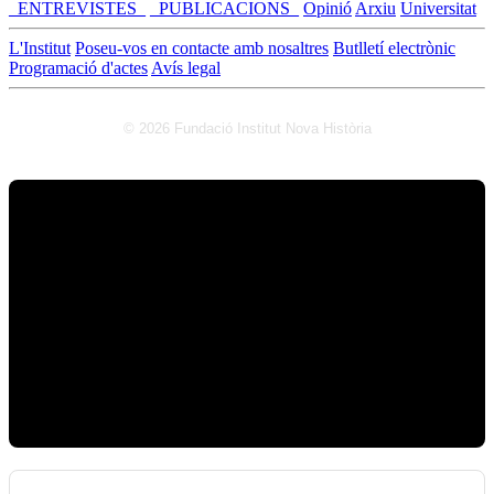
_ENTREVISTES_
_PUBLICACIONS_
Opinió
Arxiu
Universitat
L'Institut
Poseu-vos en contacte amb nosaltres
Butlletí electrònic
Programació d'actes
Avís legal
© 2026 Fundació Institut Nova Història