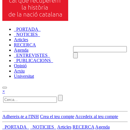
_PORTADA_
_NOTICIES_
Articles
RECERCA
Agenda
_ENTREVISTES_
_PUBLICACIONS_
Opinió
Arxiu
Universitat
×
Adhereix-te a l'INH
Crea el teu compte
Accedeix al teu compte
_PORTADA_
_NOTICIES_
Articles
RECERCA
Agenda