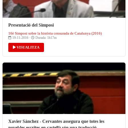
Presentació del Simposi
16è Simposi sobre la història censurada de Catalunya (2016)
19-11-2016 ·
Durada: 1h17m
VISUALITZA
Xavier Sànchez - Cervantes assegura que totes les
novel·les escrites en castellà són una traducció