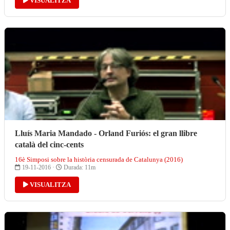
VISUALITZA
Lluís Maria Mandado - Orland Furiós: el gran llibre
català del cinc-cents
16è Simposi sobre la història censurada de Catalunya (2016)
19-11-2016 ·
Durada: 11m
VISUALITZA