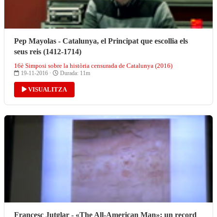
Pep Mayolas - Catalunya, el Principat que escollia els
seus reis (1412-1714)
16è Simposi sobre la història censurada de Catalunya (2016)
19-11-2016 ·
Durada: 11m
VISUALITZA
Francesc Jutglar - «The All-American Man»: un record