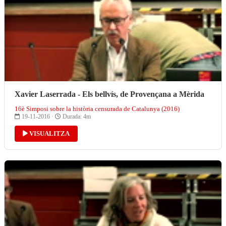
Xavier Laserrada - Els bellvís, de Provençana a Mèrida
16è Simposi sobre la història censurada de Catalunya (2016)
19-11-2016 ·
Durada: 4m
VISUALITZA