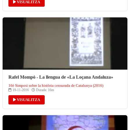
VISUALITZA
Rafel Mompó - La llengua de «La Loçana Andaluza»
16è Simposi sobre la història censurada de Catalunya (2016)
19-11-2016 ·
Durada: 16m
VISUALITZA