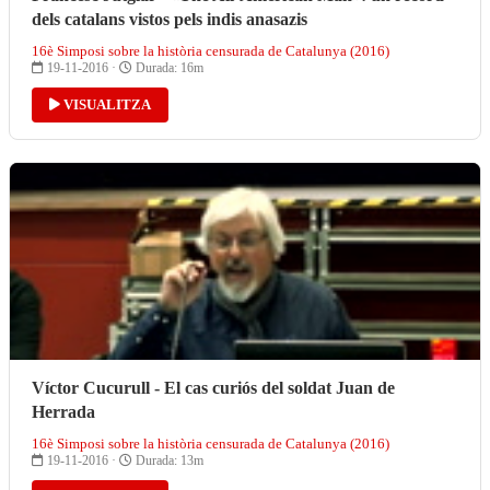
dels catalans vistos pels indis anasazis
16è Simposi sobre la història censurada de Catalunya (2016)
19-11-2016 ·
Durada: 16m
VISUALITZA
Víctor Cucurull - El cas curiós del soldat Juan de
Herrada
16è Simposi sobre la història censurada de Catalunya (2016)
19-11-2016 ·
Durada: 13m