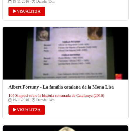
19-11-2016 ·
Durada: 15m
VISUALITZA
Albert Fortuny - La família catalana de la Mona Lisa
16è Simposi sobre la història censurada de Catalunya (2016)
19-11-2016 ·
Durada: 14m
VISUALITZA