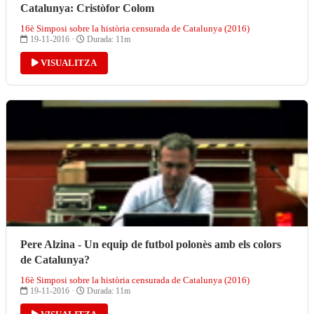
Catalunya: Cristòfor Colom
16è Simposi sobre la història censurada de Catalunya (2016)
19-11-2016 ·
Durada: 11m
VISUALITZA
Pere Alzina - Un equip de futbol polonès amb els colors
de Catalunya?
16è Simposi sobre la història censurada de Catalunya (2016)
19-11-2016 ·
Durada: 11m