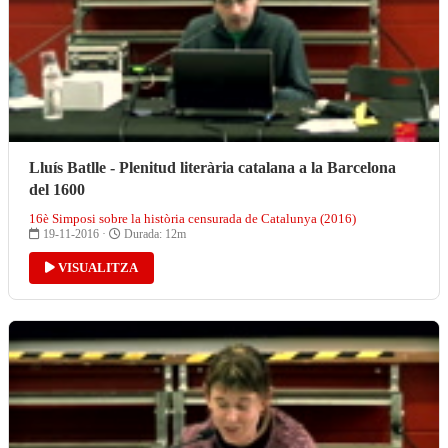
Lluís Batlle - Plenitud literària catalana a la Barcelona
del 1600
16è Simposi sobre la història censurada de Catalunya (2016)
19-11-2016 ·
Durada: 12m
VISUALITZA