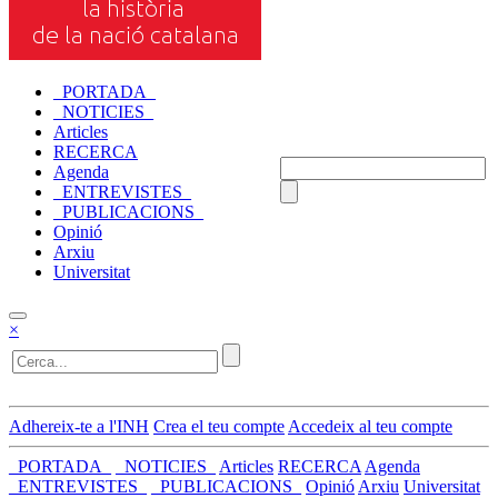
_PORTADA_
_NOTICIES_
Articles
RECERCA
Agenda
_ENTREVISTES_
_PUBLICACIONS_
Opinió
Arxiu
Universitat
×
Adhereix-te a l'INH
Crea el teu compte
Accedeix al teu compte
_PORTADA_
_NOTICIES_
Articles
RECERCA
Agenda
_ENTREVISTES_
_PUBLICACIONS_
Opinió
Arxiu
Universitat