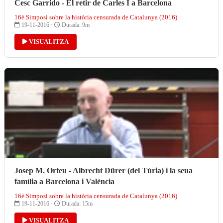
Cesc Garrido - El retir de Carles I a Barcelona
16è Simposi sobre la història censurada de Catalunya (2016)
19-11-2016 ·
Durada: 9m
VISUALITZA
Josep M. Orteu - Albrecht Dürer (del Túria) i la seua
família a Barcelona i València
16è Simposi sobre la història censurada de Catalunya (2016)
19-11-2016 ·
Durada: 15m
VISUALITZA