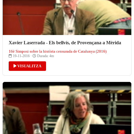
Xavier Laserrada - Els bellvís, de Provençana a Mèrida
16è Simposi sobre la història censurada de Catalunya (2016)
19-11-2016 ·
Durada: 4m
VISUALITZA