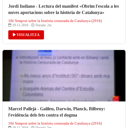
Jordi Indiano - Lectura del manifest «Obrim l'escola a les
noves aportacions sobre la història de Catalunya»
16è Simposi sobre la història censurada de Catalunya (2016)
19-11-2016 ·
Durada: 2m
VISUALITZA
Marcel Pallejà - Galileu, Darwin, Planck, Bilbeny:
l'evidència dels fets contra el dogma
16è Simposi sobre la història censurada de Catalunya (2016)
19-11-2016 ·
Durada: 5m