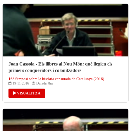
Joan Cassola - Els llibres al Nou Món: què llegien els
primers conqueridors i colonitzadors
16è Simposi sobre la història censurada de Catalunya (2016)
19-11-2016 ·
Durada: 8m
VISUALITZA