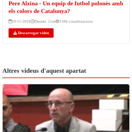
Pere Alzina - Un equip de futbol polonès amb
els colors de Catalunya?
19-11-2016
Durada: 11m
1566 visualitzacions
Descarregar videu
Altres videus d'aquest apartat