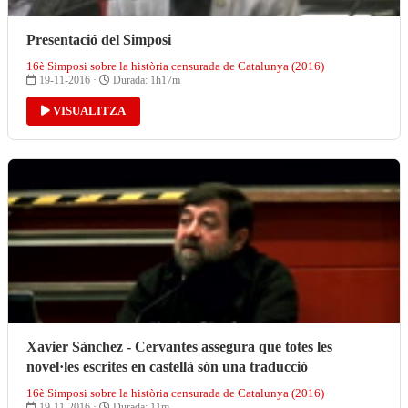
Presentació del Simposi
16è Simposi sobre la història censurada de Catalunya (2016)
19-11-2016 ·
Durada: 1h17m
VISUALITZA
Xavier Sànchez - Cervantes assegura que totes les
novel·les escrites en castellà són una traducció
16è Simposi sobre la història censurada de Catalunya (2016)
19-11-2016 ·
Durada: 11m