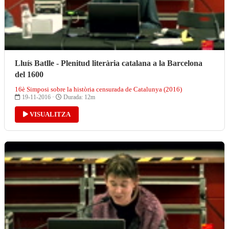
Lluís Batlle - Plenitud literària catalana a la Barcelona
del 1600
16è Simposi sobre la història censurada de Catalunya (2016)
19-11-2016 ·
Durada: 12m
VISUALITZA