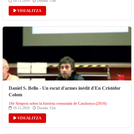
19-11-2016 ·
Durada: 11m
VISUALITZA
Daniel S. Bello - Un escut d'armes inèdit d'En Cristòfor
Colom
16è Simposi sobre la història censurada de Catalunya (2016)
19-11-2016 ·
Durada: 12m
VISUALITZA