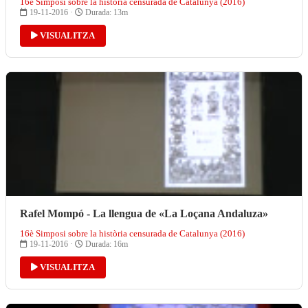
16è Simposi sobre la història censurada de Catalunya (2016)
19-11-2016 ·
Durada: 13m
VISUALITZA
Rafel Mompó - La llengua de «La Loçana Andaluza»
16è Simposi sobre la història censurada de Catalunya (2016)
19-11-2016 ·
Durada: 16m
VISUALITZA