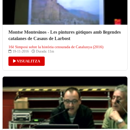
Montse Montesinos - Les pintures gòtiques amb llegendes
catalanes de Casaus de Larbost
16è Simposi sobre la història censurada de Catalunya (2016)
19-11-2016 ·
Durada: 11m
VISUALITZA