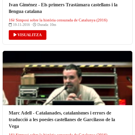
Ivan Giménez - Els primers Trastàmara castellans i la
llengua catalana
16è Simposi sobre la història censurada de Catalunya (2016)
19-11-2016 ·
Durada: 10m
VISUALITZA
Marc Adell - Catalanades, catalanismes i errors de
traducció a les poesies castellanes de Garcilasso de la
Vega
16è Simposi sobre la història censurada de Catalunya (2016)