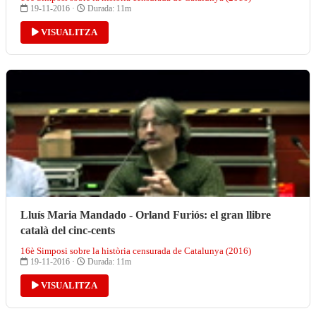
19-11-2016 ·
Durada: 11m
VISUALITZA
Lluís Maria Mandado - Orland Furiós: el gran llibre
català del cinc-cents
16è Simposi sobre la història censurada de Catalunya (2016)
19-11-2016 ·
Durada: 11m
VISUALITZA