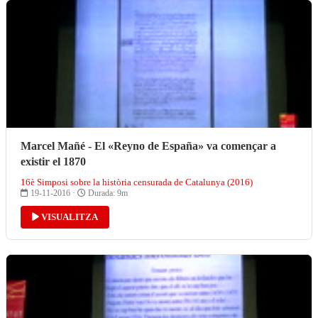
Marcel Mañé - El «Reyno de España» va començar a
existir el 1870
16è Simposi sobre la història censurada de Catalunya (2016)
19-11-2016 ·
Durada: 9m
VISUALITZA