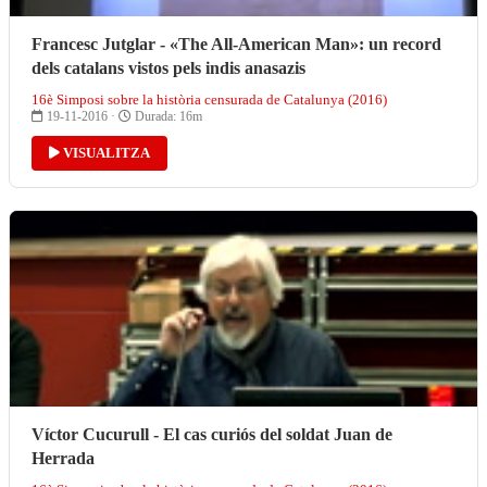
Francesc Jutglar - «The All-American Man»: un record
dels catalans vistos pels indis anasazis
16è Simposi sobre la història censurada de Catalunya (2016)
19-11-2016 ·
Durada: 16m
VISUALITZA
Víctor Cucurull - El cas curiós del soldat Juan de
Herrada