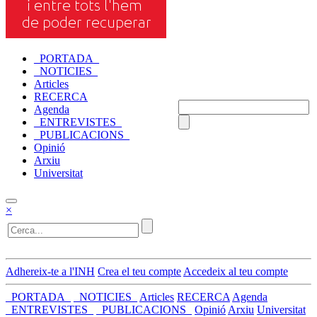
_PORTADA_
_NOTICIES_
Articles
RECERCA
Agenda
_ENTREVISTES_
_PUBLICACIONS_
Opinió
Arxiu
Universitat
×
Adhereix-te a l'INH
Crea el teu compte
Accedeix al teu compte
_PORTADA_
_NOTICIES_
Articles
RECERCA
Agenda
_ENTREVISTES_
_PUBLICACIONS_
Opinió
Arxiu
Universitat