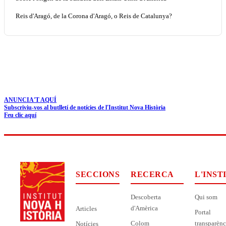
Reis d'Aragó, de la Corona d'Aragó, o Reis de Catalunya?
ANUNCIA'T AQUÍ
Subscriviu-vos al butlletí de notícies de l'Institut Nova Història
Feu clic aquí
SECCIONS
RECERCA
L'INST
Descoberta
Qui som
d'Amèrica
Articles
Portal
Colom
transparènc
Notícies