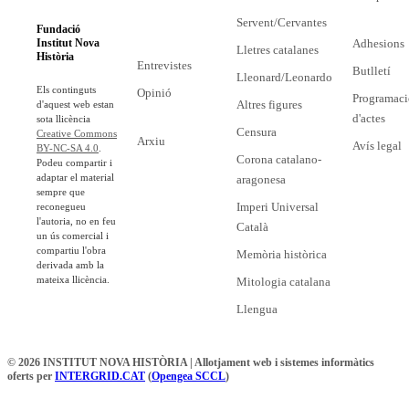
Servent/Cervantes
Fundació
Adhesions
Institut Nova
Lletres catalanes
Història
Entrevistes
Butlletí
Lleonard/Leonardo
Els continguts
Opinió
Programaci
Altres figures
d'aquest web estan
d'actes
sota llicència
Censura
Creative Commons
Arxiu
Avís legal
BY-NC-SA 4.0
.
Corona catalano-
Podeu compartir i
adaptar el material
aragonesa
sempre que
Imperi Universal
reconegueu
l'autoria, no en feu
Català
un ús comercial i
compartiu l'obra
Memòria històrica
derivada amb la
mateixa llicència.
Mitologia catalana
Llengua
© 2026 INSTITUT NOVA HISTÒRIA | Allotjament web i sistemes informàtics
oferts per
INTERGRID.CAT
(
Opengea SCCL
)