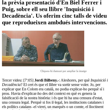
la prèvia presentació d'En Biel Ferrer i
Puig, sobre ell seu llibre 'Inquisició i
Decadència'. Us oferim cinc talls de videu
que reprodueixen ambdués intervencions.
Cliqueu-hi damunt per ampliar la imatge
Tercer videu: [7':05]
Jordi Bilbeny.-
: Aleshores, per què
Inquisició i
Decadència
? El cert és que el llibre va sortir sense voler. Jo, per
explicar que En Colom era català, no podia explicar-ho perquè sí i
prou. Havia d'explicar-ho des del context en què es genera la
falsificació de la nostra història: i és que hi ha una censura d'estat,
una censura legal. Perquè si fos il·legal, les institucions catalanes i
els polítics catalans -el virrei, un marquès o un comte, el lloctinent