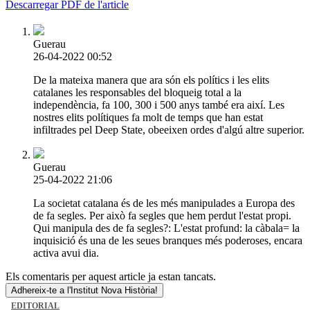
Descarregar PDF de l'article
Guerau
26-04-2022 00:52
De la mateixa manera que ara són els polítics i les elits
catalanes les responsables del bloqueig total a la
independència, fa 100, 300 i 500 anys també era així. Les
nostres elits polítiques fa molt de temps que han estat
infiltrades pel Deep State, obeeixen ordes d'algú altre superior.
Guerau
25-04-2022 21:06
La societat catalana és de les més manipulades a Europa des
de fa segles. Per això fa segles que hem perdut l'estat propi.
Qui manipula des de fa segles?: L'estat profund: la càbala= la
inquisició és una de les seues branques més poderoses, encara
activa avui dia.
Els comentaris per aquest article ja estan tancats.
Adhereix-te a l'Institut Nova Història!
EDITORIAL