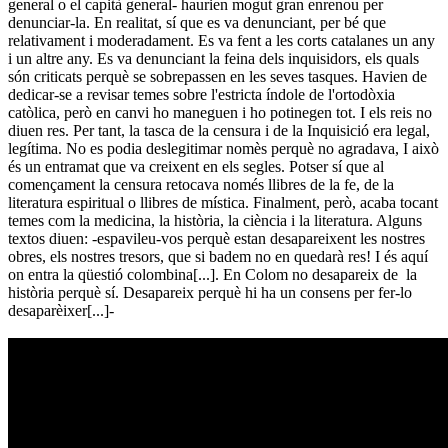
general o el capità general- haurien mogut gran enrenou per
denunciar-la. En realitat, sí que es va denunciant, per bé que
relativament i moderadament. Es va fent a les corts catalanes un any
i un altre any. Es va denunciant la feina dels inquisidors, els quals
són criticats perquè se sobrepassen en les seves tasques. Havien de
dedicar-se a revisar temes sobre l'estricta índole de l'ortodòxia
catòlica, però en canvi ho maneguen i ho potinegen tot. I els reis no
diuen res. Per tant, la tasca de la censura i de la Inquisició era legal,
legítima. No es podia deslegitimar nomès perquè no agradava, I això
és un entramat que va creixent en els segles. Potser sí que al
començament la censura retocava només llibres de la fe, de la
literatura espiritual o llibres de mística. Finalment, però, acaba tocant
temes com la medicina, la història, la ciència i la literatura. Alguns
textos diuen: -espavileu-vos perquè estan desapareixent les nostres
obres, els nostres tresors, que si badem no en quedarà res! I és aquí
on entra la qüestió colombina[...]. En Colom no desapareix de la
història perquè sí. Desapareix perquè hi ha un consens per fer-lo
desaparèixer[...]-