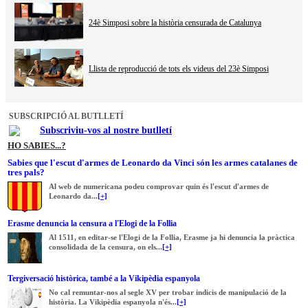
24è Simposi sobre la història censurada de Catalunya
Llista de reproducció de tots els videus del 23è Simposi
SUBSCRIPCIÓ AL BUTLLETÍ
Subscriviu-vos al nostre butlletí
HO SABIES...?
Sabies que l'escut d'armes de Leonardo da Vinci són les armes catalanes de
tres pals?
Al web de numericana podeu comprovar quin és l'escut d'armes de
Leonardo da...
[+]
Erasme denuncia la censura a l'Elogi de la Follia
Al 1511, en editar-se l'Elogi de la Follia, Erasme ja hi denuncia la pràctica
consolidada de la censura, on els...
[+]
Tergiversació històrica, també a la Vikipèdia espanyola
No cal remuntar-nos al segle XV per trobar indicis de manipulació de la
història. La Vikipèdia espanyola n'és...
[+]