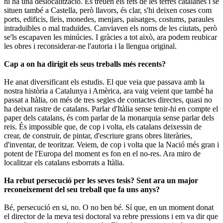
hi ha una deslocalització. Es treuen els fets de les terres catalanes i se
situen també a Castella, però llavors, és clar, s'hi deixen coses com
ports, edificis, lleis, monedes, menjars, paisatges, costums, paraules
intraduïbles o mal traduïdes. Canviaven els noms de les ciutats, però
se'ls escapaven les minúcies. I gràcies a tot això, ara podem reubicar
les obres i reconsiderar-ne l'autoria i la llengua original.
Cap a on ha dirigit els seus treballs més recents?
He anat diversificant els estudis. El que veia que passava amb la
nostra història a Catalunya i Amèrica, ara vaig veient que també ha
passat a Itàlia, on més de tres segles de contactes directes, quasi no
ha deixat rastre de catalans. Parlar d'Itàlia sense tenir-hi en compte el
paper dels catalans, és com parlar de la monarquia sense parlar dels
reis. És impossible que, de cop i volta, els catalans deixessin de
crear, de construir, de pintar, d'escriure grans obres literàries,
d'inventar, de teoritzar. Veiem, de cop i volta que la Nació més gran i
potent de l'Europa del moment es fon en el no-res. Ara miro de
localitzar els catalans esborrats a Itàlia.
Ha rebut persecució per les seves tesis? Sent ara un major
reconeixement del seu treball que fa uns anys?
Bé, persecució en si, no. O no ben bé. Sí que, en un moment donat
el director de la meva tesi doctoral va rebre pressions i em va dir que