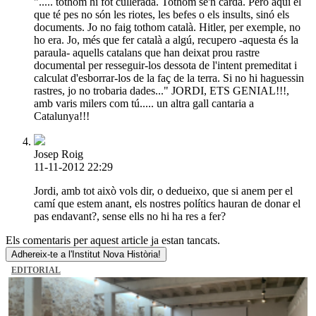
"..... tothom hi fot cullerada. Tothom se'n carda. Però aquí el
que té pes no són les riotes, les befes o els insults, sinó els
documents. Jo no faig tothom català. Hitler, per exemple, no
ho era. Jo, més que fer català a algú, recupero -aquesta és la
paraula- aquells catalans que han deixat prou rastre
documental per resseguir-los dessota de l'intent premeditat i
calculat d'esborrar-los de la faç de la terra. Si no hi haguessin
rastres, jo no trobaria dades..." JORDI, ETS GENIAL!!!,
amb varis milers com tú..... un altra gall cantaria a
Catalunya!!!
Josep Roig
11-11-2012 22:29
Jordi, amb tot això vols dir, o dedueixo, que si anem per el
camí que estem anant, els nostres polítics hauran de donar el
pas endavant?, sense ells no hi ha res a fer?
Els comentaris per aquest article ja estan tancats.
Adhereix-te a l'Institut Nova Història!
EDITORIAL