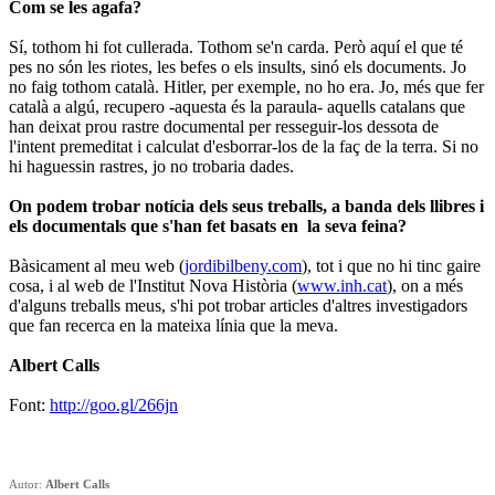
Com se les agafa?
Sí, tothom hi fot cullerada. Tothom se'n carda. Però aquí el que té
pes no són les riotes, les befes o els insults, sinó els documents. Jo
no faig tothom català. Hitler, per exemple, no ho era. Jo, més que fer
català a algú, recupero -aquesta és la paraula- aquells catalans que
han deixat prou rastre documental per resseguir-los dessota de
l'intent premeditat i calculat d'esborrar-los de la faç de la terra. Si no
hi haguessin rastres, jo no trobaria dades.
On podem trobar notícia dels seus treballs, a banda dels llibres i
els documentals que s'han fet basats en la seva feina?
Bàsicament al meu web (
jordibilbeny.com
), tot i que no hi tinc gaire
cosa, i al web de l'Institut Nova Història (
www.inh.cat
), on a més
d'alguns treballs meus, s'hi pot trobar articles d'altres investigadors
que fan recerca en la mateixa línia que la meva.
Albert Calls
Font:
http://goo.gl/266jn
Autor:
Albert Calls