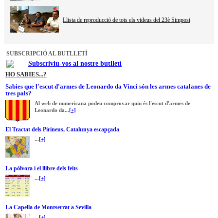
Llista de reproducció de tots els videus del 23è Simposi
SUBSCRIPCIÓ AL BUTLLETÍ
Subscriviu-vos al nostre butlletí
HO SABIES...?
Sabies que l'escut d'armes de Leonardo da Vinci són les armes catalanes de
tres pals?
Al web de numericana podeu comprovar quin és l'escut d'armes de
Leonardo da...
[+]
El Tractat dels Pirineus, Catalunya escapçada
...
[+]
La pólvora i el llibre dels feits
...
[+]
La Capella de Montserrat a Sevilla
...
[+]