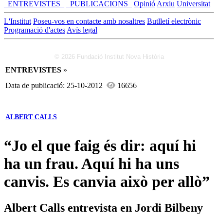
_ENTREVISTES_
_PUBLICACIONS_
Opinió
Arxiu
Universitat
L'Institut
Poseu-vos en contacte amb nosaltres
Butlletí electrònic
Programació d'actes
Avís legal
© 2026 Fundació Institut Nova Història
ENTREVISTES
»
Data de publicació: 25-10-2012
16656
ALBERT CALLS
“Jo el que faig és dir: aquí hi
ha un frau. Aquí hi ha uns
canvis. Es canvia això per allò”
Albert Calls entrevista en Jordi Bilbeny