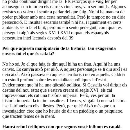
no podia continuar dirigint-me-la. Els esforços que vaig fer per
aconseguir un tutor en els darrers cinc anys, van ser inútils. Algunes
revistes no volen ni sentir a parlar del que faig. No hi ha manera de
poder publicar amb una certa normalitat. Però jo tampoc no en diria
persecució. D'insults i escarnis també n'hi ha, i igualment en certs
ambients se'm fa el buit, però no em sento perseguit, com quan es
perseguia algú als segles XVI i XVII o quan els espanyols
perseguien intel·lectuals després del 39.
Per què aquesta manipulació de la història tan exagerada
envers tot el que és català?
No ho sé. Jo el que faig és dir: aquí hi ha un frau. Aquí hi ha uns
canvis. Es canvia això per allò. A aquest personatge se li diu així i es
deia aixà. Això passava en aquests territoris i no en aquells. Caldria
un estudi profund sobre les mentalitats polítiques i d'estat.
Evidentment que hi ha una qüestió política. Si Castella vol dirigir els
destins del nou estat que s'estava creant al segle XVI, els cal
impressionar: els cal una història imperial. Però, ves per on: la
història imperial la tenim nosaltres. Llavors, s'agafa la nostra història
i se l'atribueixen ells i llestos. Però, per què? Això més que un
investigador, crec que ho hauria de dir un psicòleg o un psiquiatre,
que tracten temes de la ment.
Haurà rebut crítiques com que segons vostè tothom és català.