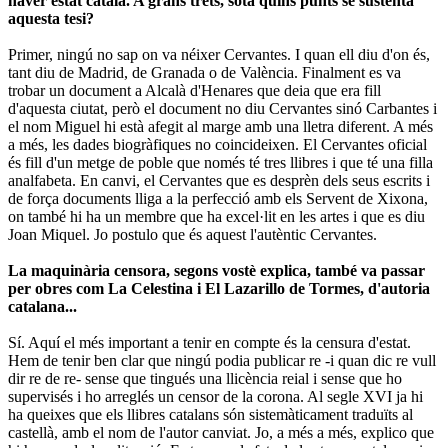
haver estat català. A grans trets, sota quins punts se sustenta
aquesta tesi?
Primer, ningú no sap on va néixer Cervantes. I quan ell diu d'on és,
tant diu de Madrid, de Granada o de València. Finalment es va
trobar un document a Alcalà d'Henares que deia que era fill
d'aquesta ciutat, però el document no diu Cervantes sinó Carbantes i
el nom Miguel hi està afegit al marge amb una lletra diferent. A més
a més, les dades biogràfiques no coincideixen. El Cervantes oficial
és fill d'un metge de poble que només té tres llibres i que té una filla
analfabeta. En canvi, el Cervantes que es desprèn dels seus escrits i
de força documents lliga a la perfecció amb els Servent de Xixona,
on també hi ha un membre que ha excel·lit en les artes i que es diu
Joan Miquel. Jo postulo que és aquest l'autèntic Cervantes.
La maquinària censora, segons vostè explica, també va passar
per obres com La Celestina i El Lazarillo de Tormes, d'autoria
catalana...
Sí. Aquí el més important a tenir en compte és la censura d'estat.
Hem de tenir ben clar que ningú podia publicar re -i quan dic re vull
dir re de re- sense que tingués una llicència reial i sense que ho
supervisés i ho arreglés un censor de la corona. Al segle XVI ja hi
ha queixes que els llibres catalans són sistemàticament traduïts al
castellà, amb el nom de l'autor canviat. Jo, a més a més, explico que