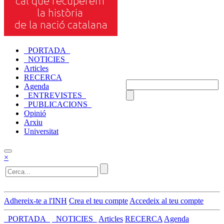
_PORTADA_
_NOTICIES_
Articles
RECERCA
Agenda
_ENTREVISTES_
_PUBLICACIONS_
Opinió
Arxiu
Universitat
×
Adhereix-te a l'INH
Crea el teu compte
Accedeix al teu compte
_PORTADA_
_NOTICIES_
Articles
RECERCA
Agenda