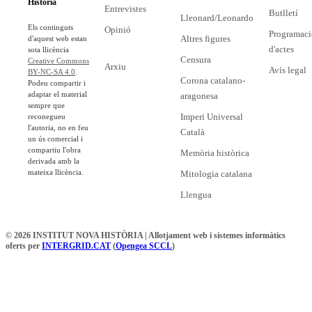
Història
Entrevistes
Butlletí
Lleonard/Leonardo
Els continguts
Opinió
Programaci
Altres figures
d'aquest web estan
d'actes
sota llicència
Censura
Creative Commons
Arxiu
Avís legal
BY-NC-SA 4.0
.
Corona catalano-
Podeu compartir i
adaptar el material
aragonesa
sempre que
Imperi Universal
reconegueu
l'autoria, no en feu
Català
un ús comercial i
compartiu l'obra
Memòria històrica
derivada amb la
mateixa llicència.
Mitologia catalana
Llengua
© 2026 INSTITUT NOVA HISTÒRIA | Allotjament web i sistemes informàtics
oferts per
INTERGRID.CAT
(
Opengea SCCL
)