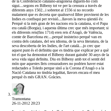
de la Confederació catalano-aragonesa diguem-ho com
sigui....segons en Bilbeny tot ve per la censura a travès de
diferents anys 1502...i sobretot al 1556 si no recordo
malament que es decreta que qualssevol llibre provinent de les
Indies es confisqui per revisió....llavors la meva qüestió és:
Perquè si la més gran de les nacions era la catalana, si el Papa
era català (Borgia), i aquesta última crec que més important; si
els diferents reis(fins 1714) eren reis d'Aragò, de València,
comte de Barcelona etc....perquè insisteixo perquè van en
contra dels catalans, del seu idioma, de la seva literatura, de la
seva descoberta de les Indies, de l'art català....jo crec que
aquest punt és el definitiu que es tindria que explicar per a què
tot el que ha demostrat el Bilbeny durant gairabè 30 anys de la
seva vida sigui definitu. Diu en Bilbeny amb tot el sentit del
món que aquestes lleis censuradores no podrien haver estat
redactades a Toledo perque sinó a la Corona d'Aragò o a la
Nació Catalana no tindria legalitat, llavors encara el meu
perquè és més GRAN. Gràcies.
Tramontana
26-11-2012 20:23