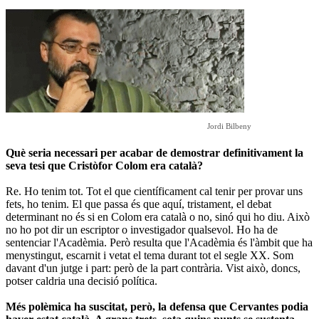
Jordi Bilbeny
Què seria necessari per acabar de demostrar definitivament la
seva tesi que Cristòfor Colom era català?
Re. Ho tenim tot. Tot el que científicament cal tenir per provar uns
fets, ho tenim. El que passa és que aquí, tristament, el debat
determinant no és si en Colom era català o no, sinó qui ho diu. Això
no ho pot dir un escriptor o investigador qualsevol. Ho ha de
sentenciar l'Acadèmia. Però resulta que l'Acadèmia és l'àmbit que ha
menystingut, escarnit i vetat el tema durant tot el segle XX. Som
davant d'un jutge i part: però de la part contrària. Vist això, doncs,
potser caldria una decisió política.
Més polèmica ha suscitat, però, la defensa que Cervantes podia