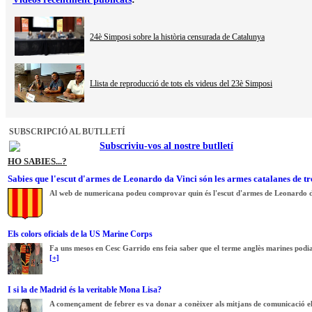
24è Simposi sobre la història censurada de Catalunya
Llista de reproducció de tots els videus del 23è Simposi
SUBSCRIPCIÓ AL BUTLLETÍ
Subscriviu-vos al nostre butlletí
HO SABIES...?
Sabies que l'escut d'armes de Leonardo da Vinci són les armes catalanes de tr
Al web de numericana podeu comprovar quin és l'escut d'armes de Leonardo d
Els colors oficials de la US Marine Corps
Fa uns mesos en Cesc Garrido ens feia saber que el terme anglès marines podia
[+]
I si la de Madrid és la veritable Mona Lisa?
A començament de febrer es va donar a conèixer als mitjans de comunicació el r