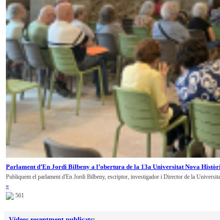
Parlament d’En Jordi Bilbeny a l’obertura de la 13a Universitat Nova Històr
Publiquem el parlament d'En Jordi Bilbeny, escriptor, investigador i Director de la Universit
»
561
Vídeos recentment publicats
: