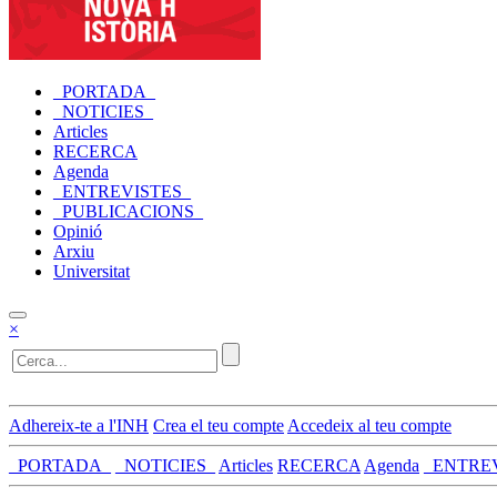
_PORTADA_
_NOTICIES_
Articles
RECERCA
Agenda
_ENTREVISTES_
_PUBLICACIONS_
Opinió
Arxiu
Universitat
×
Adhereix-te a l'INH
Crea el teu compte
Accedeix al teu compte
_PORTADA_
_NOTICIES_
Articles
RECERCA
Agenda
_ENTRE