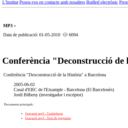
L'Institut
Poseu-vos en contacte amb nosaltres
Butlletí electrònic
Prog
MP3
»
Data de publicació: 01-05-2010
6094
Conferència "Deconstrucció de l
Conferència "Desconstrucció de la Història" a Barcelona
2005-06-02
Casal d'ERC de l'Eixample - Barcelona (El Barcelonès)
Jordi Bilbeny (investigador i escriptor)
Documents principals :
Gravació mp3 - Conferència
Gravació mp3 - Torn de preguntes