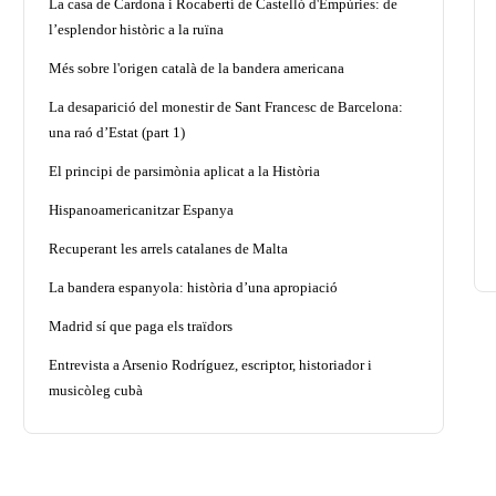
La casa de Cardona i Rocabertí de Castelló d'Empúries: de
l’esplendor històric a la ruïna
Més sobre l'origen català de la bandera americana
La desaparició del monestir de Sant Francesc de Barcelona:
una raó d’Estat (part 1)
El principi de parsimònia aplicat a la Història
Hispanoamericanitzar Espanya
Recuperant les arrels catalanes de Malta
La bandera espanyola: història d’una apropiació
Madrid sí que paga els traïdors
Entrevista a Arsenio Rodríguez, escriptor, historiador i
musicòleg cubà