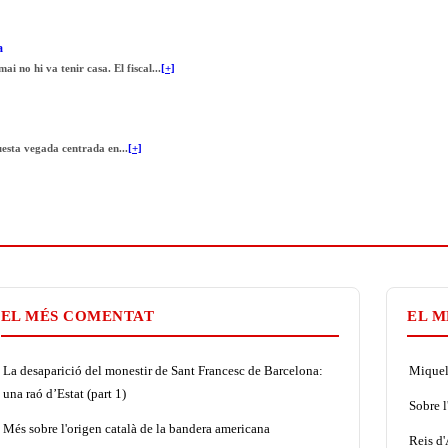
a
i no hi va tenir casa. El fiscal...
[+]
esta vegada centrada en...
[+]
EL MÉS COMENTAT
EL M
La desaparició del monestir de Sant Francesc de Barcelona:
Miquel 
una raó d’Estat (part 1)
Sobre l
Més sobre l'origen català de la bandera americana
Reis d