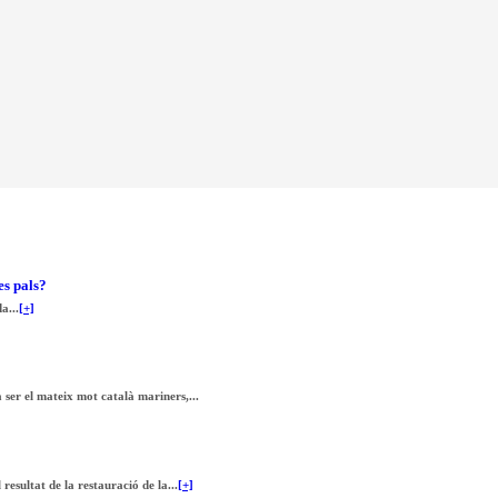
es pals?
a...
[+]
 ser el mateix mot català mariners,...
esultat de la restauració de la...
[+]