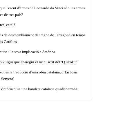
que l'escut d'armes de Leonardo da Vinci són les armes
es de tres pals?
es, català
tes de desmembrament del regne de Tarragona en temps
is Catòlics
etina i la seva implicació a Amèrica
o vulgui que aparegui el manuscrit del ‘Quixot’!”
xot és la traducció d’una obra catalana, d’En Joan
 Servent'
 Victòria duia una bandera catalana quadribarrada