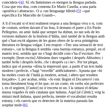
coincideix»
[4]
. Sí: els llatinismes es mengen la llengua parlada.
Cosa que ens duu, com comenta En Mario Casella, a una parla
«genèrica i abstracta». O a «un llenguatge híbrid»
[5]
─que
especifica En Marcello de Grandi─.
A fi d’escatir si el text realment respon a una llengua viva o si, com
de costum, seríem davant d’un frau, li demano el parer a En Paolo
Pellegrino, un amic italià que sempre ha dubtat, no tan sols de les
versions italianes de la història d’Itàlia, sinó també de la llengua amb
què s’han escrit algunes de les grans obres de la seva primigènia
literatura en llengua vulgar. I em respon: «Tinc una sensació de text
estrany», car la llengua li sembla «una barreja estranya, perquè, en el
mateix text, sembla que no s’hagi decidit com s’ha d’escriure. Per
exemple, [hom escriu]
Altis
simu dues vegades i després
Altissimo
; i
també
bellu
i després
bello
,
che
i després
c
a i
ke
». Per tot plegat,
indica que el poema «dóna la impressió que, a partir d’un text italià
modern i perfecte, s’hagi “envellit” artificialment». Apunta que «hi
ha moltes coses de l’italià ja modern, actual, i altres que resulten
forçades». I, per acabar, rebla: «Jo estic llegint el
Decameró
i em
torna literalment boig el fet que, en un conte, els verbs són perfectes
i, en el següent, [l’autor] no n’encerta ni un. I la sintaxi el delata:
massa vegades és més catalana que italiana. Aquí [al
Càntic
], veig la
sintaxi molt italiana, quasi perfecta, mentre el vocabulari resulta
estrany, i els canvis que es detecten de la mateixa paraula fan
sospitar molt»
[6]
.