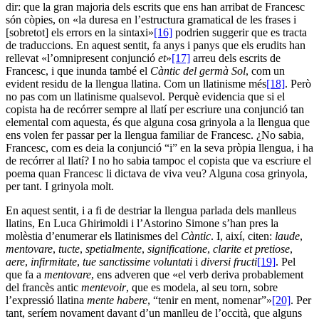
dir: que la gran majoria dels escrits que ens han arribat de Francesc
són còpies, on «la duresa en l’estructura gramatical de les frases i
[sobretot] els errors en la sintaxi»
[16]
podrien suggerir que es tracta
de traduccions. En aquest sentit, fa anys i panys que els erudits han
rellevat «l’omnipresent conjunció
et
»
[17]
arreu dels escrits de
Francesc, i que inunda també el
Càntic del germà Sol
, com un
evident residu de la llengua llatina. Com un llatinisme més
[18]
. Però
no pas com un llatinisme qualsevol. Perquè evidencia que si el
copista ha de recórrer sempre al llatí per escriure una conjunció tan
elemental com aquesta, és que alguna cosa grinyola a la llengua que
ens volen fer passar per la llengua familiar de Francesc. ¿No sabia,
Francesc, com es deia la conjunció “i” en la seva pròpia llengua, i ha
de recórrer al llatí? I no ho sabia tampoc el copista que va escriure el
poema quan Francesc li dictava de viva veu? Alguna cosa grinyola,
per tant. I grinyola molt.
En aquest sentit, i a fi de destriar la llengua parlada dels manlleus
llatins, En Luca Ghirimoldi i l’Astorino Simone s’han pres la
molèstia d’enumerar els llatinismes del
Càntic
. I, així, citen:
laude
,
mentovare
,
tucte
,
spetialmente
,
significatione
,
clarite et pretiose
,
aere
,
infirmitate
,
tue sanctissime voluntati
i
diversi fructi
[19]
. Pel
que fa a
mentovare
, ens adveren que «el verb deriva probablement
del francès antic
mentevoir
, que es modela, al seu torn, sobre
l’expressió llatina
mente habere
, “tenir en ment, nomenar”»
[20]
. Per
tant, seríem novament davant d’un manlleu de l’occità, que alguns