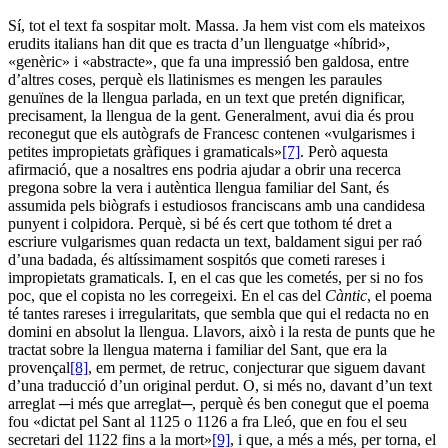
Sí, tot el text fa sospitar molt. Massa. Ja hem vist com els mateixos
erudits italians han dit que es tracta d’un llenguatge «híbrid»,
«genèric» i «abstracte», que fa una impressió ben galdosa, entre
d’altres coses, perquè els llatinismes es mengen les paraules
genuïnes de la llengua parlada, en un text que pretén dignificar,
precisament, la llengua de la gent. Generalment, avui dia és prou
reconegut que els autògrafs de Francesc contenen «vulgarismes i
petites impropietats gràfiques i gramaticals»
[7]
. Però aquesta
afirmació, que a nosaltres ens podria ajudar a obrir una recerca
pregona sobre la vera i autèntica llengua familiar del Sant, és
assumida pels biògrafs i estudiosos franciscans amb una candidesa
punyent i colpidora. Perquè, si bé és cert que tothom té dret a
escriure vulgarismes quan redacta un text, baldament sigui per raó
d’una badada, és altíssimament sospitós que cometi rareses i
impropietats gramaticals. I, en el cas que les cometés, per si no fos
poc, que el copista no les corregeixi. En el cas del
Càntic
, el poema
té tantes rareses i irregularitats, que sembla que qui el redacta no en
domini en absolut la llengua. Llavors, això i la resta de punts que he
tractat sobre la llengua materna i familiar del Sant, que era la
provençal
[8]
, em permet, de retruc, conjecturar que siguem davant
d’una traducció d’un original perdut. O, si més no, davant d’un text
arreglat ─i més que arreglat─, perquè és ben conegut que el poema
fou «dictat pel Sant al 1125 o 1126 a fra Lleó, que en fou el seu
secretari del 1122 fins a la mort»
[9]
, i que, a més a més, per torna, el