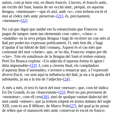
autors, com ja hem vist, en diuen francès. Llavors, el francès antic,
als escrits del Sant, hauria de ser occità antic, perquè, en aquesta
llengua, «mentouare» ─que és així, amb «u», com trobem escrit el
mot al còdex més antic preservat─
[21]
, és, precisament,
«mentaure»
[22]
.
No cal que digui que també em fa estranyíssim que Francesc no
pugui dir tampoc mots tan elementals com «aire», «clara» o
«malaltia» en la seva pròpia llengua i hagi de recórrer un cop més al
llatí per poder-los expressar poèticament. O, més ben dit, s’hagi
d’ajudar d’un híbrid de llatí i romanç. Aquest és el cas més que
contrastat del mot «clarite», que, se’ns diu, Francesc empra per dir
«clar». Tots els estudiosos de la llengua del Sant el troben estrany.
Però En Branca explota: «Un adjectiu d’aquesta forma és ignot i
diria impensable»
[23]
. I, com a cirereta final, els compiladors
d’aquesta llista d’anomalies, s’avenen a remarcar que, a l’expressió
diversi fructi
, «se sent aquí la influència del llatí, ja sia a la grafia del
substantiu, ja sia a la tria de l’adjectiu»
[24]
.
A més a més, el text és farcit del mot «messor», que, com bé indica
En De Grandi, és un «francesisme»
[25]
. Però no pas provinent de
«monsieur», com ell creu
[26]
, sinó de qualque variant dialectal del
mot català «misser», que ja trobem emprat en textos italians del segle
XIII, com és ara
Il Milione
, de Marco Polo
[27]
, del qual ja he posat
de relleu que el manuscrit més antic conservat és escrit en franco-