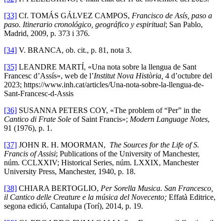
[33]
Cf. TOMÁS GÁLVEZ CAMPOS,
Francisco de Asís, paso a
paso. Itinerario cronológico, geográfico y espiritual
; San Pablo,
Madrid, 2009, p. 373 i 376.
[34]
V. BRANCA, ob. cit., p. 81, nota 3.
[35]
LEANDRE MARTÍ, «Una nota sobre la llengua de Sant
Francesc d’Assís», web de l’
Institut Nova Història,
4 d’octubre del
2023; https://www.inh.cat/articles/Una-nota-sobre-la-llengua-de-
Sant-Francesc-d-Assis
[36]
SUSANNA PETERS COY, «The problem of “Per” in the
Cantico di Frate Sole
of Saint Francis»;
Modern Language Notes
,
91 (1976), p. 1.
[37]
JOHN R. H. MOORMAN,
The Sources for the Life of S.
Francis of Assisi
; Publications of the University of Manchester,
núm. CCLXXIV; Historical Series, núm. LXXIX, Manchester
University Press, Manchester, 1940, p. 18.
[38]
CHIARA BERTOGLIO,
Per Sorella Musica. San Francesco,
il Cantico delle Creature e la música del Novecento;
Effatà Editrice,
segona edició, Cantalupa (Torí), 2014, p. 19.