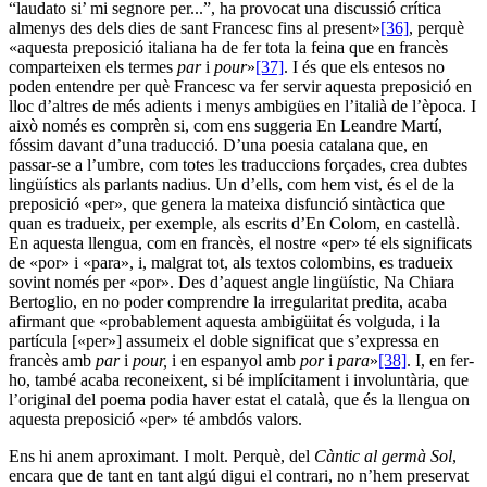
“laudato si’ mi segnore per...”, ha provocat una discussió crítica
almenys des dels dies de sant Francesc fins al present»
[36]
, perquè
«aquesta preposició italiana ha de fer tota la feina que en francès
comparteixen els termes
par
i
pour
»
[37]
. I és que els entesos no
poden entendre per què Francesc va fer servir aquesta preposició en
lloc d’altres de més adients i menys ambigües en l’italià de l’època. I
això només es comprèn si, com ens suggeria En Leandre Martí,
fóssim davant d’una traducció. D’una poesia catalana que, en
passar-se a l’umbre, com totes les traduccions forçades, crea dubtes
lingüístics als parlants nadius. Un d’ells, com hem vist, és el de la
preposició «per», que genera la mateixa disfunció sintàctica que
quan es tradueix, per exemple, als escrits d’En Colom, en castellà.
En aquesta llengua, com en francès, el nostre «per» té els significats
de «por» i «para», i, malgrat tot, als textos colombins, es tradueix
sovint només per «por». Des d’aquest angle lingüístic, Na Chiara
Bertoglio, en no poder comprendre la irregularitat predita, acaba
afirmant que «probablement aquesta ambigüitat és volguda, i la
partícula [«per»] assumeix el doble significat que s’expressa en
francès amb
par
i
pour,
i en espanyol amb
por
i
para
»
[38]
. I, en fer-
ho, també acaba reconeixent, si bé implícitament i involuntària, que
l’original del poema podia haver estat el català, que és la llengua on
aquesta preposició «per» té ambdós valors.
Ens hi anem aproximant. I molt. Perquè, del
Càntic al germà Sol
,
encara que de tant en tant algú digui el contrari, no n’hem preservat