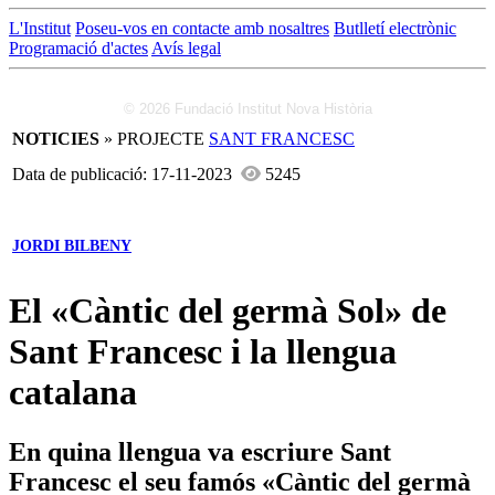
L'Institut
Poseu-vos en contacte amb nosaltres
Butlletí electrònic
Programació d'actes
Avís legal
© 2026 Fundació Institut Nova Història
NOTICIES
» PROJECTE
SANT FRANCESC
Data de publicació: 17-11-2023
5245
JORDI BILBENY
El «Càntic del germà Sol» de
Sant Francesc i la llengua
catalana
En quina llengua va escriure Sant
Francesc el seu famós «Càntic del germà