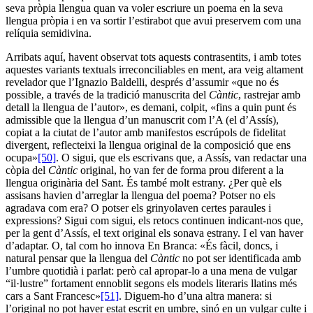
seva pròpia llengua quan va voler escriure un poema en la seva
llengua pròpia i en va sortir l’estirabot que avui preservem com una
relíquia semidivina.
Arribats aquí, havent observat tots aquests contrasentits, i amb totes
aquestes variants textuals irreconciliables en ment, ara veig altament
revelador que l’Ignazio Baldelli, després d’assumir «que no és
possible, a través de la tradició manuscrita del
Càntic
, rastrejar amb
detall la llengua de l’autor», es demani, colpit, «fins a quin punt és
admissible que la llengua d’un manuscrit com l’A (el d’Assís),
copiat a la ciutat de l’autor amb manifestos escrúpols de fidelitat
divergent, reflecteixi la llengua original de la composició que ens
ocupa»
[50]
. O sigui, que els escrivans que, a Assís, van redactar una
còpia del
Càntic
original, ho van fer de forma prou diferent a la
llengua originària del Sant. És també molt estrany. ¿Per què els
assisans havien d’arreglar la llengua del poema? Potser no els
agradava com era? O potser els grinyolaven certes paraules i
expressions? Sigui com sigui, els retocs continuen indicant-nos que,
per la gent d’Assís, el text original els sonava estrany. I el van haver
d’adaptar. O, tal com ho innova En Branca: «És fàcil, doncs, i
natural pensar que la llengua del
Càntic
no pot ser identificada amb
l’umbre quotidià i parlat: però cal apropar-lo a una mena de vulgar
“il·lustre” fortament ennoblit segons els models literaris llatins més
cars a Sant Francesc»
[51]
. Diguem-ho d’una altra manera: si
l’original no pot haver estat escrit en umbre, sinó en un vulgar culte i