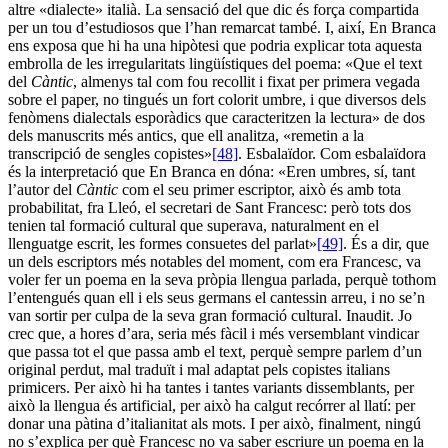
altre «dialecte» italià. La sensació del que dic és força compartida
per un tou d’estudiosos que l’han remarcat també. I, així, En Branca
ens exposa que hi ha una hipòtesi que podria explicar tota aquesta
embrolla de les irregularitats lingüístiques del poema: «Que el text
del
Càntic
, almenys tal com fou recollit i fixat per primera vegada
sobre el paper, no tingués un fort colorit umbre, i que diversos dels
fenòmens dialectals esporàdics que caracteritzen la lectura» de dos
dels manuscrits més antics, que ell analitza, «remetin a la
transcripció de sengles copistes»
[48]
. Esbalaïdor. Com esbalaïdora
és la interpretació que En Branca en dóna: «Eren umbres, sí, tant
l’autor del
Càntic
com el seu primer escriptor, això és amb tota
probabilitat, fra Lleó, el secretari de Sant Francesc: però tots dos
tenien tal formació cultural que superava, naturalment en el
llenguatge escrit, les formes consuetes del parlat»
[49]
. És a dir, que
un dels escriptors més notables del moment, com era Francesc, va
voler fer un poema en la seva pròpia llengua parlada, perquè tothom
l’entengués quan ell i els seus germans el cantessin arreu, i no se’n
van sortir per culpa de la seva gran formació cultural. Inaudit. Jo
crec que, a hores d’ara, seria més fàcil i més versemblant vindicar
que passa tot el que passa amb el text, perquè sempre parlem d’un
original perdut, mal traduït i mal adaptat pels copistes italians
primicers. Per això hi ha tantes i tantes variants dissemblants, per
això la llengua és artificial, per això ha calgut recórrer al llatí: per
donar una pàtina d’italianitat als mots. I per això, finalment, ningú
no s’explica per què Francesc no va saber escriure un poema en la