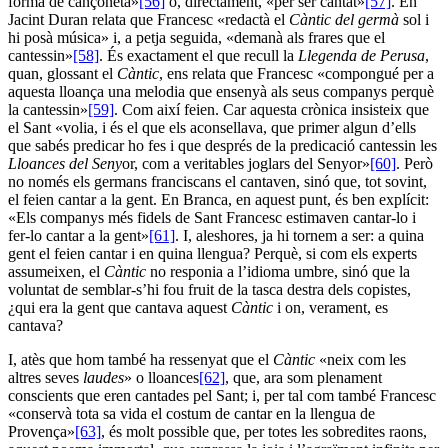
forma de cançoneta»
[56]
o, directament, «per ser cantat»
[57]
. En
Jacint Duran relata que Francesc «redactà el
Càntic del germà
sol i
hi posà música» i, a petja seguida, «demanà als frares que el
cantessin»
[58]
. És exactament el que recull la
Llegenda de Perusa
,
quan, glossant el
Càntic
, ens relata que Francesc «compongué per a
aquesta lloança una melodia que ensenyà als seus companys perquè
la cantessin»
[59]
. Com així feien. Car aquesta crònica insisteix que
el Sant «volia, i és el que els aconsellava, que primer algun d’ells
que sabés predicar ho fes i que després de la predicació cantessin les
Lloances del Seny
or, com a veritables joglars del Senyor»
[60]
. Però
no només els germans franciscans el cantaven, sinó que, tot sovint,
el feien cantar a la gent. En Branca, en aquest punt, és ben explícit:
«Els companys més fidels de Sant Francesc estimaven cantar-lo i
fer-lo cantar a la gent»
[61]
.
I, aleshores, ja hi tornem a ser: a quina
gent el feien cantar i en quina llengua? Perquè, si com els experts
assumeixen, el
Càntic
no responia a l’idioma umbre, sinó que la
voluntat de semblar-s’hi fou fruit de la tasca destra dels copistes,
¿qui era la gent que cantava aquest
Càntic
i on, verament, es
cantava?
I, atès que hom també ha ressenyat que el
Càntic
«neix com les
altres seves
laudes
» o lloances
[62]
, que, ara som plenament
conscients que eren cantades pel Sant; i, per tal com també Francesc
«conservà tota sa vida el costum de cantar en la llengua de
Provença»
[63]
, és molt possible que, per totes les sobredites raons,