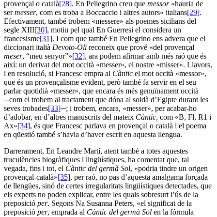
provençal o català
[28]
. En Pellegrino creu que
messor
«hauria de
ser
messer
, com es troba a Boccaccio i altres autors» italians
[29]
.
Efectivament, també trobem «messere» als poemes sicilians del
segle XIII
[30]
, motiu pel qual En Guerresi el considera un
francesisme
[31]
. I com que també En Pellegrino ens advera que el
diccionari italià
Devoto-Oli
reconeix que prové «del provençal
meser
, “meu senyor”»
[32]
, ara podem afirmar amb més raó que és
així: un derivat del mot occità «messer», el nostre «misser». Llavors,
i en resolució, si Francesc empra al
Càntic
el mot occità «messor»,
que és un provençalisme evident, però també fa servir en el seu
parlar quotidià «messer», que encara és més genuïnament occità
─com el trobem al tractament que dóna al soldà d’Egipte durant les
seves trobades
[33]
─; i trobem, encara, «messer», per acabar-ho
d’adobar, en d’altres manuscrits del mateix
Càntic
, com «B, Fl, R1 i
Ax»
[34]
, és que Francesc parlava en provençal o català i el poema
en qüestió també s’havia d’haver escrit en aquesta llengua.
Darrerament, En Leandre Martí, atent també a totes aquestes
truculències biogràfiques i lingüístiques, ha comentat que, tal
vegada, fins i tot, el
Càntic del germà So
l, «podria tindre un origen
provençal-català»
[35]
, per raó, no pas d’aquesta amalgama forçada
de llengües, sinó de certes irregularitats lingüístiques detectades, que
els experts no poden explicar, entre les quals sobresurt l’ús de la
preposició
per
. Segons Na Susanna Peters, «el significat de la
preposició
per
, emprada al
Càntic del germà Sol
en la fórmula