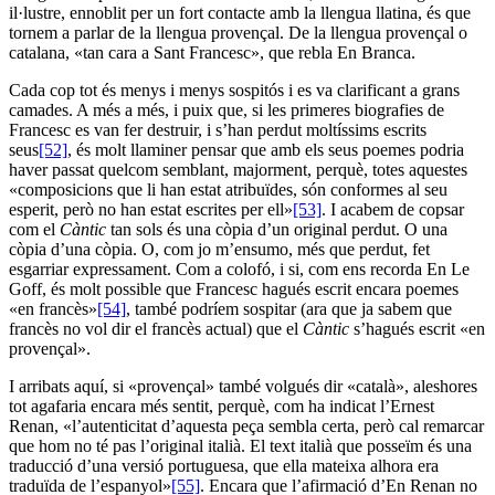
il·lustre, ennoblit per un fort contacte amb la llengua llatina, és que
tornem a parlar de la llengua provençal. De la llengua provençal o
catalana, «tan cara a Sant Francesc», que rebla En Branca.
Cada cop tot és menys i menys sospitós i es va clarificant a grans
camades. A més a més, i puix que, si les primeres biografies de
Francesc es van fer destruir, i s’han perdut moltíssims escrits
seus
[52]
, és molt llaminer pensar que amb els seus poemes podria
haver passat quelcom semblant, majorment, perquè, totes aquestes
«composicions que li han estat atribuïdes, són conformes al seu
esperit, però no han estat escrites per ell»
[53]
. I acabem de copsar
com el
Càntic
tan sols és una còpia d’un original perdut. O una
còpia d’una còpia. O, com jo m’ensumo, més que perdut, fet
esgarriar expressament. Com a colofó, i si, com ens recorda En Le
Goff, és molt possible que Francesc hagués escrit encara poemes
«en francès»
[54]
, també podríem sospitar (ara que ja sabem que
francès no vol dir el francès actual) que el
Càntic
s’hagués escrit «en
provençal».
I arribats aquí, si «provençal» també volgués dir «català», aleshores
tot agafaria encara més sentit, perquè, com ha indicat l’Ernest
Renan, «l’autenticitat d’aquesta peça sembla certa, però cal remarcar
que hom no té pas l’original italià. El text italià que posseïm és una
traducció d’una versió portuguesa, que ella mateixa alhora era
traduïda de l’espanyol»
[55]
. Encara que l’afirmació d’En Renan no