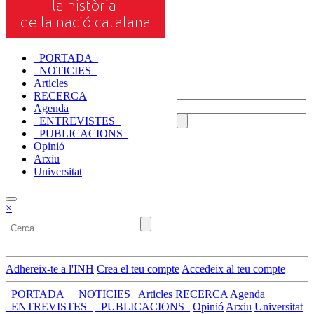
_PORTADA_
_NOTICIES_
Articles
RECERCA
Agenda
_ENTREVISTES_
_PUBLICACIONS_
Opinió
Arxiu
Universitat
×
Adhereix-te a l'INH
Crea el teu compte
Accedeix al teu compte
_PORTADA_
_NOTICIES_
Articles
RECERCA
Agenda
_ENTREVISTES_
_PUBLICACIONS_
Opinió
Arxiu
Universitat