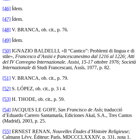
[46]
Ídem.
[47]
Ídem.
[48]
V. BRANCA, ob. cit., p. 76.
[49]
Ídem.
[50]
IGNAZIO BALDELLI, «Il “Cantico”: Problemi di lingua e di
stile»,
Francesco d’Assisi e francescanesimo dal 1216 al 1226; Atti
del IV Convegno Internazionale. Assisi, 15-17 ottobre 1976; Società
Internazionale
di Studi Francescani, Assís, 1977, p. 82.
[51]
V. BRANCA, ob. cit., p. 79.
[52]
S. LÓPEZ, ob. cit., p. 3 i 4.
[53]
H. THODE,
ob. cit.,
p. 59.
[54]
JACQUES LE GOFF,
San Francisco de Asís
; traducció
d’Eduardo Carrero Santamaría, Ediciones Akal, S.A., Tres Cantos
(Madrid), 2003, p. 25.
[55]
ERNEST RENAN,
Nouvelles Études d’Histoire Religieuse
;
Calmann Lévy, Éditeur; París, MDCCCLXXXIV, p. 331, nota 1.