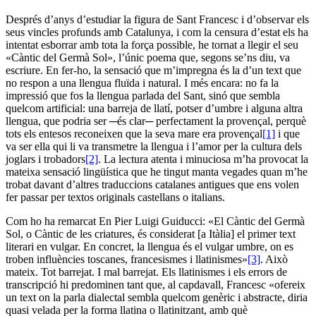
Després d’anys d’estudiar la figura de Sant Francesc i d’observar els
seus vincles profunds amb Catalunya, i com la censura d’estat els ha
intentat esborrar amb tota la força possible, he tornat a llegir el seu
«Càntic del Germà Sol», l’únic poema que, segons se’ns diu, va
escriure. En fer-ho, la sensació que m’impregna és la d’un text que
no respon a una llengua fluïda i natural. I més encara: no fa la
impressió que fos la llengua parlada del Sant, sinó que sembla
quelcom artificial: una barreja de llatí, potser d’umbre i alguna altra
llengua, que podria ser ─és clar─ perfectament la provençal, perquè
tots els entesos reconeixen que la seva mare era provençal
[1]
i que
va ser ella qui li va transmetre la llengua i l’amor per la cultura dels
joglars i trobadors
[2]
. La lectura atenta i minuciosa m’ha provocat la
mateixa sensació lingüística que he tingut manta vegades quan m’he
trobat davant d’altres traduccions catalanes antigues que ens volen
fer passar per textos originals castellans o italians.
Com ho ha remarcat En Pier Luigi Guiducci: «El Càntic del Germà
Sol, o Càntic de les criatures, és considerat [a Itàlia] el primer text
literari en vulgar. En concret, la llengua és el vulgar umbre, on es
troben influències toscanes, francesismes i llatinismes»
[3]
. Això
mateix. Tot barrejat. I mal barrejat. Els llatinismes i els errors de
transcripció hi predominen tant que, al capdavall, Francesc «ofereix
un text on la parla dialectal sembla quelcom genèric i abstracte, diria
quasi velada per la forma llatina o llatinitzant, amb què