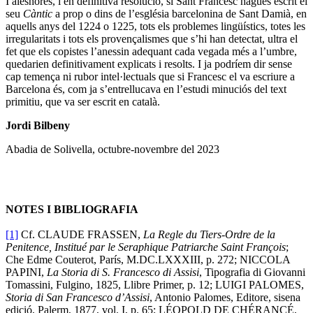
I aleshores, i en definitiva resolució, si Sant Francesc hagués escrit el
seu
Càntic
a prop o dins de l’església barcelonina de Sant Damià, en
aquells anys del 1224 o 1225, tots els problemes lingüístics, totes les
irregularitats i tots els provençalismes que s’hi han detectat, ultra el
fet que els copistes l’anessin adequant cada vegada més a l’umbre,
quedarien definitivament explicats i resolts. I ja podríem dir sense
cap temença ni rubor intel·lectuals que si Francesc el va escriure a
Barcelona és, com ja s’entrellucava en l’estudi minuciós del text
primitiu, que va ser escrit en català.
Jordi Bilbeny
Abadia de Solivella, octubre-novembre del 2023
NOTES I BIBLIOGRAFIA
[1]
Cf. CLAUDE FRASSEN,
La Regle du Tiers-Ordre de la
Penitence, Institué par le Seraphique Patriarche Saint François
;
Che Edme Couterot, París, M.DC.LXXXIII, p. 272; NICCOLA
PAPINI,
La Storia di S. Francesco di Assisi
, Tipografia di Giovanni
Tomassini, Fulgino, 1825, Llibre Primer,
p. 12; LUIGI PALOMES,
Storia di San Francesco d’Assisi
, Antonio Palomes, Editore, sisena
edició, Palerm, 1877, vol. I, p. 65; LÉOPOLD DE CHÉRANCÉ,