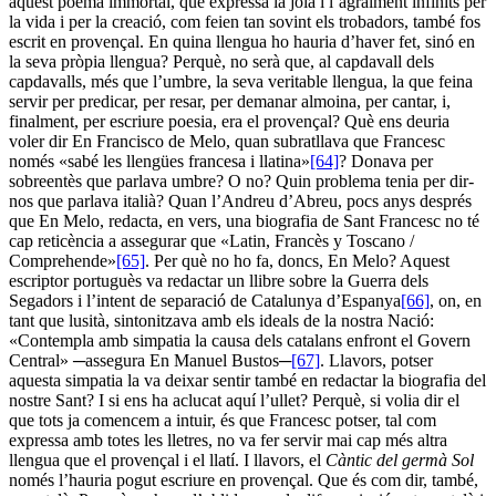
aquest poema immortal, que expressa la joia i l’agraïment infinits per
la vida i per la creació, com feien tan sovint els trobadors, també fos
escrit en provençal. En quina llengua ho hauria d’haver fet, sinó en
la seva pròpia llengua? Perquè, no serà que, al capdavall dels
capdavalls, més que l’umbre, la seva veritable llengua, la que feina
servir per predicar, per resar, per demanar almoina, per cantar, i,
finalment, per escriure poesia, era el provençal? Què ens deuria
voler dir En Francisco de Melo, quan subratllava que Francesc
només «sabé les llengües francesa i llatina»
[64]
? Donava per
sobreentès que parlava umbre? O no? Quin problema tenia per dir-
nos que parlava italià? Quan l’Andreu d’Abreu, pocs anys després
que En Melo, redacta, en vers, una biografia de Sant Francesc no té
cap reticència a assegurar que «Latin, Francès y Toscano /
Comprehende»
[65]
. Per què no ho fa, doncs, En Melo? Aquest
escriptor portuguès va redactar un llibre sobre la Guerra dels
Segadors i l’intent de separació de Catalunya d’Espanya
[66]
, on, en
tant que lusità, sintonitzava amb els ideals de la nostra Nació:
«Contempla amb simpatia la causa dels catalans enfront el Govern
Central» ─assegura En Manuel Bustos─
[67]
. Llavors, potser
aquesta simpatia la va deixar sentir també en redactar la biografia del
nostre Sant? I si ens ha aclucat aquí l’ullet? Perquè, si volia dir el
que tots ja comencem a intuir, és que Francesc potser, tal com
expressa amb totes les lletres, no va fer servir mai cap més altra
llengua que el provençal i el llatí. I llavors, el
Càntic del germà Sol
només l’hauria pogut escriure en provençal. Que és com dir, també,