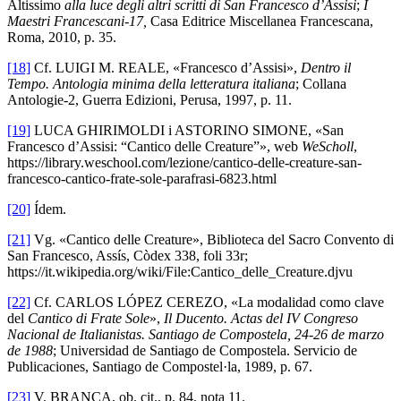
Altissimo
alla luce degli altri scritti di San Francesco d’Assisi
;
I
Maestri Francescani-17,
Casa Editrice Miscellanea Francescana,
Roma, 2010, p. 35.
[18]
Cf. LUIGI M. REALE, «Francesco d’Assisi»,
Dentro il
Tempo. Antologia minima della letteratura italiana
; Collana
Antologie-2, Guerra Edizioni, Perusa, 1997, p. 11.
[19]
LUCA GHIRIMOLDI i ASTORINO SIMONE, «San
Francesco d’Assisi: “Cantico delle Creature”», web
WeScholl
,
https://library.weschool.com/lezione/cantico-delle-creature-san-
francesco-cantico-frate-sole-parafrasi-6823.html
[20]
Ídem.
[21]
Vg. «Cantico delle Creature», Biblioteca del Sacro Convento di
San Francesco, Assís, Còdex 338, foli 33r;
https://it.wikipedia.org/wiki/File:Cantico_delle_Creature.djvu
[22]
Cf. CARLOS LÓPEZ CEREZO, «La modalidad como clave
del
Cantico di Frate Sole
»,
Il Ducento. Actas del IV Congreso
Nacional de Italianistas. Santiago de Compostela, 24-26 de marzo
de 1988
; Universidad de Santiago de Compostela. Servicio de
Publicaciones, Santiago de Compostel·la, 1989, p. 67.
[23]
V. BRANCA, ob. cit., p. 84, nota 11.