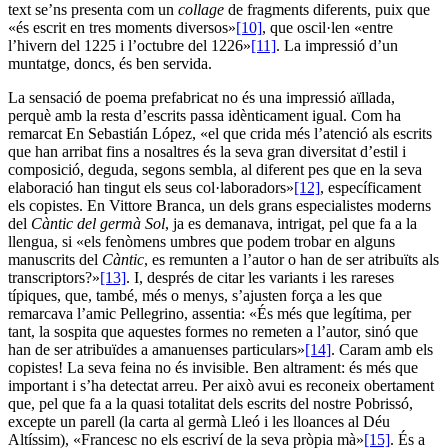
text se’ns presenta com un
collage
de fragments diferents, puix que
«és escrit en tres moments diversos»
[10]
, que oscil·len «entre
l’hivern del 1225 i l’octubre del 1226»
[11]
. La impressió d’un
muntatge, doncs, és ben servida.
La sensació de poema prefabricat no és una impressió aïllada,
perquè amb la resta d’escrits passa idènticament igual. Com ha
remarcat En Sebastián López, «el que crida més l’atenció als escrits
que han arribat fins a nosaltres és la seva gran diversitat d’estil i
composició, deguda, segons sembla, al diferent pes que en la seva
elaboració han tingut els seus col·laboradors»
[12]
, específicament
els copistes. En Vittore Branca, un dels grans especialistes moderns
del
Càntic del germà Sol
, ja es demanava, intrigat, pel que fa a la
llengua, si «els fenòmens umbres que podem trobar en alguns
manuscrits del
Càntic
, es remunten a l’autor o han de ser atribuïts als
transcriptors?»
[13]
. I, després de citar les variants i les rareses
típiques, que, també, més o menys, s’ajusten força a les que
remarcava l’amic Pellegrino, assentia: «És més que legítima, per
tant, la sospita que aquestes formes no remeten a l’autor, sinó que
han de ser atribuïdes a amanuenses particulars»
[14]
. Caram amb els
copistes! La seva feina no és invisible. Ben altrament: és més que
important i s’ha detectat arreu. Per això avui es reconeix obertament
que, pel que fa a la quasi totalitat dels escrits del nostre Pobrissó,
excepte un parell (la carta al germà Lleó i les lloances al Déu
Altíssim), «Francesc no els escriví de la seva pròpia mà»
[15]
. És a