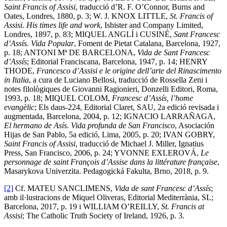
Saint Francis of Assisi
, traducció d’R. F. O’Connor, Burns and
Oates, Londres, 1880, p. 3; W. J. KNOX LITTLE,
St. Francis of
Assisi. His times life and work
, Isbister and Company Limited,
Londres, 1897, p. 83; MIQUEL ANGLÍ i CUSINÉ,
Sant Francesc
d’Assís. Vida Popular
, Foment de Pietat Catalana, Barcelona, 1927,
p. 18; ANTONI Mª DE BARCELONA,
Vida de Sant Francesc
d’Assís
; Editorial Franciscana, Barcelona, 1947, p. 14; HENRY
THODE,
Francesco d’Assisi e le origine dell’arte del Rinascimento
in Italia
, a cura de Luciano Bellosi, traducció de Rossella Zeni i
notes filològiques de Giovanni Ragionieri, Donzelli Editori, Roma,
1993, p. 18; MIQUEL COLOM,
Francesc d’Assís, l’home
evangèlic
; Els daus-224, Editorial Claret, SAU, 2a edició revisada i
augmentada, Barcelona, 2004, p. 12; IGNACIO LARRAÑAGA,
El hermano de Asís. Vida profunda de San Francisco
, Asociación
Hijas de San Pablo, 5a edició, Lima, 2005, p. 20; IVAN GOBRY,
Saint Francis of Assisi
, traducció de Michael J. Miller, Ignatius
Press, San Francisco, 2006, p. 24; YVONNE EXLEROVÁ,
Le
personnage de saint François d’Assise dans la littérature française
,
Masarykova Univerzita. Pedagogická Fakulta, Brno, 2018, p. 9.
[2]
Cf. MATEU SANCLIMENS,
Vida de sant Francesc d’Assís
;
amb il·lustracions de Miquel Oliveras, Editorial Mediterrània, SL;
Barcelona, 2017, p. 19 i WILLIAM O’REILLY,
St. Francis at
Assisi
; The Catholic Truth Society of Ireland, 1926, p. 3.