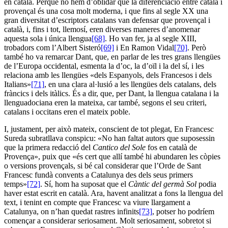
en català. Perquè no hem d’oblidar que la diferenciació entre català i
provençal és una cosa molt moderna, i que fins al segle XX una
gran diversitat d’escriptors catalans van defensar que provençal i
català, i, fins i tot, llemosí, eren diverses maneres d’anomenar
aquesta sola i única llengua
[68]
. Ho van fer, ja al segle XIII,
trobadors com l’Albert Sisteró
[69]
i En Ramon Vidal
[70]
. Però
també ho va remarcar Dant, que, en parlar de les tres grans llengües
de l’Europa occidental, esmenta la d’oc, la d’oïl i la del sí, i les
relaciona amb les llengües «dels Espanyols, dels Francesos i dels
Italians»
[71]
, en una clara al·lusió a les llengües dels catalans, dels
fràncics i dels itàlics. És a dir, que, per Dant, la llengua catalana i la
llenguadociana eren la mateixa, car també, segons el seu criteri,
catalans i occitans eren el mateix poble.
I, justament, per això mateix, conscient de tot plegat, En Francesc
Sureda subratllava conspicu: «No han faltat autors que suposessin
que la primera redacció del
Cantico del Sole
fos en català de
Provença», puix que «és cert que allí també hi abundaren les còpies
o versions provençals, si bé cal considerar que l’Orde de Sant
Francesc fundà convents a Catalunya des dels seus primers
temps»
[72]
. Sí, hom ha suposat que el
Càntic del germà Sol
podia
haver estat escrit en català. Ara, havent analitzat a fons la llengua del
text, i tenint en compte que Francesc va viure llargament a
Catalunya, on n’han quedat rastres infinits
[73]
, potser ho podríem
començar a considerar seriosament. Molt seriosament, sobretot si