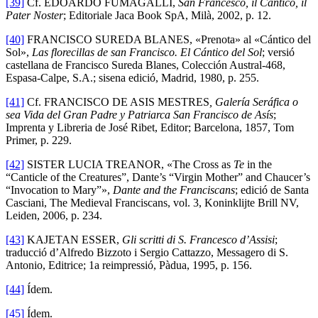
[39]
Cf. EDOARDO FUMAGALLI,
San Francesco, il Cantico, il
Pater Noster
; Editoriale Jaca Book SpA, Milà, 2002, p. 12.
[40]
FRANCISCO SUREDA BLANES, «Prenota» al «Cántico del
Sol»,
Las florecillas de san Francisco. El Cántico del Sol
; versió
castellana de Francisco Sureda Blanes, Colección Austral-468,
Espasa-Calpe, S.A.; sisena edició, Madrid, 1980, p. 255.
[41]
Cf. FRANCISCO DE ASIS MESTRES
, Galería Seráfica o
sea Vida del Gran Padre y Patriarca San Francisco de Asís
;
Imprenta y Libreria de José Ribet, Editor; Barcelona, 1857, Tom
Primer, p. 229.
[42]
SISTER LUCIA TREANOR, «The Cross as
Te
in the
“Canticle of the Creatures”, Dante’s “Virgin Mother” and Chaucer’s
“Invocation to Mary”»,
Dante and the Franciscans
; edició de Santa
Casciani, The Medieval Franciscans, vol. 3, Koninklijte Brill NV,
Leiden, 2006, p. 234.
[43]
KAJETAN ESSER,
Gli scritti di S. Francesco d’Assisi
;
traducció d’Alfredo Bizzoto i Sergio Cattazzo, Messagero di S.
Antonio, Editrice; 1a reimpressió, Pàdua, 1995, p. 156.
[44]
Ídem.
[45]
Ídem.