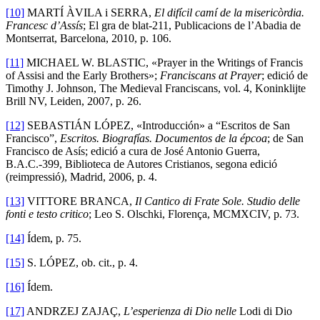
[10]
MARTÍ ÀVILA i SERRA,
El difícil camí de la misericòrdia.
Francesc d’Assís
; El gra de blat-211, Publicacions de l’Abadia de
Montserrat, Barcelona, 2010, p. 106.
[11]
MICHAEL W. BLASTIC, «Prayer in the Writings of Francis
of Assisi and the Early Brothers»;
Franciscans at Prayer
; edició de
Timothy J. Johnson, The Medieval Franciscans, vol. 4, Koninklijte
Brill NV, Leiden, 2007, p. 26.
[12]
SEBASTIÁN LÓPEZ, «Introducción» a “Escritos de San
Francisco”,
Escritos. Biografías. Documentos de la épcoa
; de San
Francisco de Asís; edició a cura de José Antonio Guerra,
B.A.C.-399, Biblioteca de Autores Cristianos, segona edició
(reimpressió), Madrid, 2006, p. 4.
[13]
VITTORE BRANCA,
Il Cantico di Frate Sole. Studio delle
fonti e testo critico
; Leo S. Olschki, Florença, MCMXCIV, p. 73.
[14]
Ídem, p. 75.
[15]
S. LÓPEZ, ob. cit., p. 4.
[16]
Ídem.
[17]
ANDRZEJ ZAJAÇ,
L’esperienza di Dio nelle
Lodi di Dio