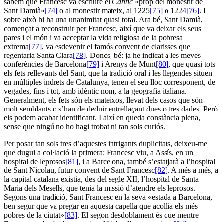
sabem que Francesc va escriure el
Càntic
«prop del monestir de
Sant Damià»
[74]
o al monestir mateix, al 1225
[75]
o 1224
[76]
. I
sobre això hi ha una unanimitat quasi total. Ara bé, Sant Damià,
començat a reconstruir per Francesc, així que va deixar els seus
pares i el món i va acceptar la vida religiosa de la pobresa
extrema
[77]
, va esdevenir el famós convent de clarisses que
regentaria Santa Clara
[78]
. Doncs, bé: ja he indicat a les meves
conferències de Barcelona
[79]
i Arenys de Munt
[80]
, que quasi tots
els fets rellevants del Sant, que la tradició oral i les llegendes situen
en múltiples indrets de Catalunya, tenen el seu lloc corresponent, de
vegades, fins i tot, amb idèntic nom, a la geografia italiana.
Generalment, els fets són els mateixos, llevat dels casos que són
molt semblants o s’han de deduir entrellaçant dues o tres dades. Però
els podem acabar identificant. I així en queda constància plena,
sense que ningú no ho hagi trobat ni tan sols curiós.
Per posar tan sols tres d’aquestes intrigants duplicitats, deixeu-me
que dugui a col·lació la primera: Francesc viu, a Assís, en un
hospital de leprosos
[81]
, i a Barcelona, també s’estatjarà a l’hospital
de Sant Nicolau, futur convent de Sant Francesc
[82]
. A més a més, a
la capital catalana existia, des del segle XII, l’hospital de Santa
Maria dels Mesells, que tenia la missió d’atendre els leprosos.
Segons una tradició, Sant Francesc en la seva «estada a Barcelona,
ben segur que va pregar en aquesta capella que acollia els més
pobres de la ciutat»
[83]
. El segon desdoblament és que mentre