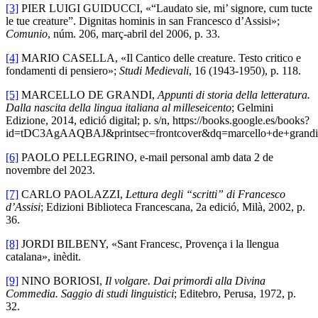
[3]
PIER LUIGI GUIDUCCI, «“Laudato sie, mi’ signore, cum tucte
le tue creature”. Dignitas hominis in san Francesco d’Assisi»;
Comunio
, núm. 206, març-abril del 2006, p. 33.
[4]
MARIO CASELLA, «Il Cantico delle creature. Testo critico e
fondamenti di pensiero»;
Studi Medievali
, 16 (1943-1950), p. 118.
[5]
MARCELLO DE GRANDI,
Appunti di storia della letteratura.
Dalla nascita della lingua italiana al milleseicento
; Gelmini
Edizione, 2014, edició digital; p. s/n, https://books.google.es/books?
id=tDC3AgAAQBAJ&printsec=frontcover&dq=marcello+de+grandi+a
[6]
PAOLO PELLEGRINO, e-mail personal amb data 2 de
novembre del 2023.
[7]
CARLO PAOLAZZI,
Lettura degli “scritti” di Francesco
d’Assisi
; Edizioni Biblioteca Francescana, 2a edició, Milà, 2002, p.
36.
[8]
JORDI BILBENY, «Sant Francesc, Provença i la llengua
catalana», inèdit.
[9]
NINO BORIOSI,
Il volgare. Dai primordi alla Divina
Commedia. Saggio di studi linguistici
; Editebro, Perusa, 1972, p.
32.