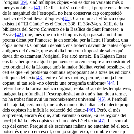
l’original
[39]
, sinó múltiples còpies «on es donen variants més o
menys notables»
[40]
. De fet ─tot s’ha de dir─, i perquè ens adonem
de la magnitud de l’estropell, no hem conservat cap composició
poètica del Sant llevat d’aquesta
[41]
. Cap ni una. I «l’única còpia
existent d’“El Càntic” és el Còdex 338, ff. 33r-34r, s. XIII, de la
biblioteca del
Sacro Convento
de la Basílica de Sant Francesc, a
Assís»
[42]
, que, més que un text improvisat, o passat a net d’un
poema dictat per Francesc, ja en sembla, per la lletra i l’acabat, una
còpia notarial. Comptat i debatut, ens trobem davant de tantes còpies
antigues del
Càntic
, que avui dia hom creu impossible saber què
devia dir exactament l’original. Per això mateix, En Kajetan Esser
ens fa saber que malgrat i que «ens esforcem sempre a reconstruir el
text original de la Lloança amb la major fidelitat verbal possible», el
cert és que «el problema continua reproposant-se a totes les edicions
crítiques del text»
[43]
, entre d’altres motius, perquè, com ja hem
copsat, ni tan sols «no ofereix una ortografia uniforme»
[44]
. I
referint-se a la forma poètica original, rebla: «Cap de les temptatives,
malgrat la profunditat i l’escrupolositat amb què s’han dut a terme,
no ha trobat fins avui un reconeixement universal»
[45]
. A l’embull,
hi ha ajudat, certament, que «als manuscrits italians el dialecte propi
dels copistes ha influït la redacció del càntic»
[46]
. Però, el més
sorprenent, encara és que, amb variants o sense, «a les regions del
nord [d’Itàlia], els copistes no han entès bé el text»
[47]
. I ja som al
cap del carrer. Perquè si els escrivans italians no entenien bé el text,
potser és que no era escrit, com jo suggereixo, en umbre o en cap