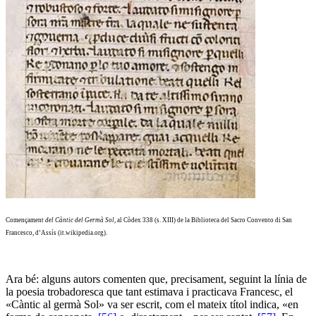
Començament
del Càntic del Germà Sol
, al Còdex 338 (s. XIII) de la Biblioteca del Sacro Convento di San
Francesco, d’Assís (it.wikipedia.org).
Ara bé: alguns autors comenten que, precisament, seguint la línia de
la poesia trobadoresca que tant estimava i practicava Francesc, el
«Càntic al germà Sol» va ser escrit, com el mateix títol indica, «en