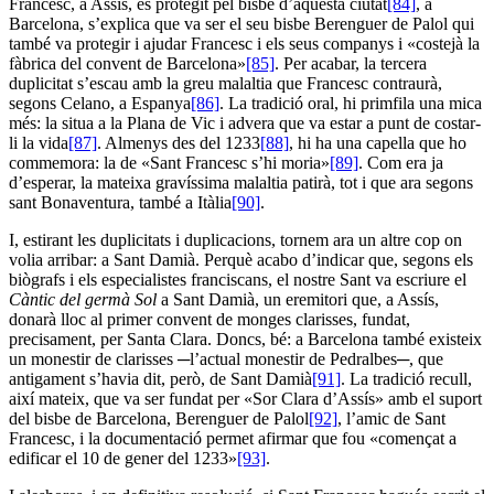
Francesc, a Assís, és protegit pel bisbe d’aquesta ciutat
[84]
, a
Barcelona, s’explica que va ser el seu bisbe Berenguer de Palol qui
també va protegir i ajudar Francesc i els seus companys i «costejà la
fàbrica del convent de Barcelona»
[85]
. Per acabar, la tercera
duplicitat s’escau amb la greu malaltia que Francesc contraurà,
segons Celano, a Espanya
[86]
. La tradició oral, hi primfila una mica
més: la situa a la Plana de Vic i advera que va estar a punt de costar-
li la vida
[87]
. Almenys des del 1233
[88]
, hi ha una capella que ho
commemora: la de «Sant Francesc s’hi moria»
[89]
. Com era ja
d’esperar, la mateixa gravíssima malaltia patirà, tot i que ara segons
sant Bonaventura, també a Itàlia
[90]
.
I, estirant les duplicitats i duplicacions, tornem ara un altre cop on
volia arribar: a Sant Damià. Perquè acabo d’indicar que, segons els
biògrafs i els especialistes franciscans, el nostre Sant va escriure el
Càntic del germà Sol
a Sant Damià, un eremitori que, a Assís,
donarà lloc al primer convent de monges clarisses, fundat,
precisament, per Santa Clara. Doncs, bé: a Barcelona també existeix
un monestir de clarisses ─l’actual monestir de Pedralbes─, que
antigament s’havia dit, però, de Sant Damià
[91]
. La tradició recull,
així mateix, que va ser fundat per «Sor Clara d’Assís» amb el suport
del bisbe de Barcelona, Berenguer de Palol
[92]
, l’amic de Sant
Francesc, i la documentació permet afirmar que fou «començat a
edificar el 10 de gener del 1233»
[93]
.