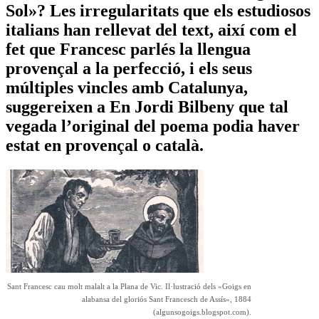
Sol»? Les irregularitats que els estudiosos
italians han rellevat del text, així com el
fet que Francesc parlés la llengua
provençal a la perfecció, i els seus
múltiples vincles amb Catalunya,
suggereixen a En Jordi Bilbeny que tal
vegada l’original del poema podia haver
estat en provençal o català.
Sant Francesc cau molt malalt a la Plana de Vic. Il·lustració dels «Goigs en
alabansa del gloriós Sant Francesch de Assís», 1884
(algunsogoigs.blogspot.com).