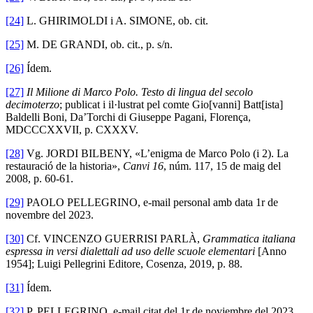
[24]
L. GHIRIMOLDI i A. SIMONE, ob. cit.
[25]
M. DE GRANDI, ob. cit., p. s/n.
[26]
Ídem.
[27]
Il Milione di Marco Polo. Testo di lingua del secolo
decimoterzo
; publicat i il·lustrat pel comte Gio[vanni] Batt[ista]
Baldelli Boni, Da’Torchi di Giuseppe Pagani, Florença,
MDCCCXXVII, p. CXXXV.
[28]
Vg. JORDI BILBENY, «L’enigma de Marco Polo (i 2). La
restauració de la historia»,
Canvi 16
, núm. 117, 15 de maig del
2008, p. 60-61.
[29]
PAOLO PELLEGRINO, e-mail personal amb data 1r de
novembre del 2023.
[30]
Cf. VINCENZO GUERRISI PARLÀ,
Grammatica italiana
espressa in versi dialettali ad uso delle scuole elementari
[Anno
1954]; Luigi Pellegrini Editore, Cosenza, 2019, p. 88.
[31]
Ídem.
[32]
P. PELLEGRINO, e-mail citat del 1r de noviembre del 2023.