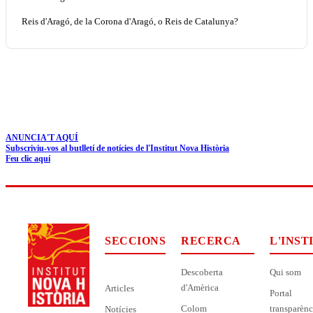
Reis d'Aragó, de la Corona d'Aragó, o Reis de Catalunya?
ANUNCIA'T AQUÍ
Subscriviu-vos al butlletí de notícies de l'Institut Nova Història
Feu clic aquí
SECCIONS
RECERCA
L'INST
Descoberta
Qui som
d'Amèrica
Articles
Portal
Colom
transparènc
Notícies