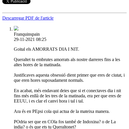
Descarregar PDF de l'article
Franquinspain
29-11-2021 08:25
Goital els AMORRATS DIA I NIT.
Queraltet tu embrutes amorrats als nostre darreres fins a les
altes hores de la matinada.
Justificaves aquesta obsessió dient primer que eres de ciutat, i
que eren hores suposadament normals.
En acabat, més endavant deies que si et conectaves dia i nit
fins més enllà de les tres de la matinada, era per que eres de
EEUU, i es clar el canvi hora i tal i tal.
Ara és en PEpsi cola qui actua de la mateixa manera.
POdria ser que en COla fos també de Indoxina? o de La
india? o és que ets tu Queraltonet?