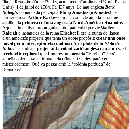
Illa de Roanoke (Outer Banks, actualment Carolina del Nord, Estats
Units), 4 de juliol de 1584. Fa 437 anys. La nau anglesa
Bark
Raleigh,
comandada pel capità
Philip Amadas (o Amades)
i el
primer oficial
Arthur Barlowe
prenia contacte amb la terra que
acolliria la
primera colònia anglesa a Nord-Amèrica:
Roanoke.
Aquella iniciativa, promoguda a títol particular per
sir Walter
Raleigh
a instàncies de la reina
Elisabet I,
era la punta de llança
d’un ambiciós projecte que tenia un doble propòsit:
crear una base
naval per a interceptar els combois d’or i plata de la
Flota de
Indias
hispànica, i
projectar la colonització anglesa cap a un vast
territori inexplorat
que Londres anomenaria “Virginia”. Però
aquella colònia va tenir una vida efímera i va desaparèixer
misteriosament. Què va passar amb la “colònia perduda” de
Roanoke?