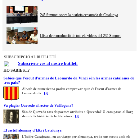
24è Simposi sobre la història censurada de Catalunya
Llista de reproducció de tots els videus del 23è Simposi
SUBSCRIPCIÓ AL BUTLLETÍ
Subscriviu-vos al nostre butlletí
HO SABIES...?
Sabies que l'escut d'armes de Leonardo da Vinci són les armes catalanes de
tres pals?
Al web de numericana podeu comprovar quin és l'escut d'armes de
Leonardo da...
[+]
Va plagiar Quevedo al rector de Vallfogona?
Són de Quevedo tots els poemes atribuïts a Quevedo? O com passa al llarg
de tota la història de la literatura...
[+]
El castell alemany d'Eltz i Catalunya
L'Isidre Casajoana, en un viatge per alemanya, troba uns escuts amb els