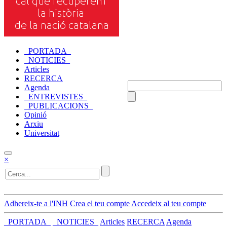
_PORTADA_
_NOTICIES_
Articles
RECERCA
Agenda
_ENTREVISTES_
_PUBLICACIONS_
Opinió
Arxiu
Universitat
×
Adhereix-te a l'INH
Crea el teu compte
Accedeix al teu compte
_PORTADA_
_NOTICIES_
Articles
RECERCA
Agenda