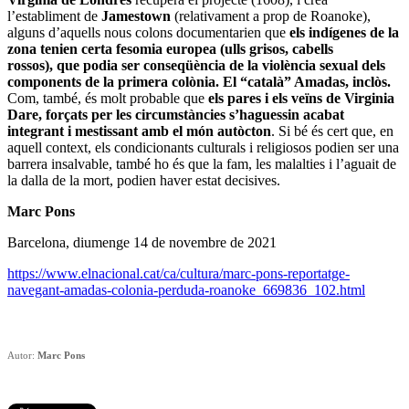
l’establiment de
Jamestown
(relativament a prop de Roanoke),
alguns d’aquells nous colons documentarien que
els indígenes de la
zona tenien certa fesomia europea (ulls grisos, cabells
rossos), que podia ser conseqüència de la violència sexual dels
components de la primera colònia. El “català” Amadas, inclòs.
Com, també, és molt probable que
els pares i els veïns de Virginia
Dare, forçats per les circumstàncies s’haguessin acabat
integrant i mestissant amb el món autòcton
. Si bé és cert que, en
aquell context, els condicionants culturals i religiosos podien ser una
barrera insalvable, també ho és que la fam, les malalties i l’aguait de
la dalla de la mort, podien haver estat decisives.
Marc Pons
Barcelona, diumenge 14 de novembre de 2021
https://www.elnacional.cat/ca/cultura/marc-pons-reportatge-
navegant-amadas-colonia-perduda-roanoke_669836_102.html
Autor:
Marc Pons