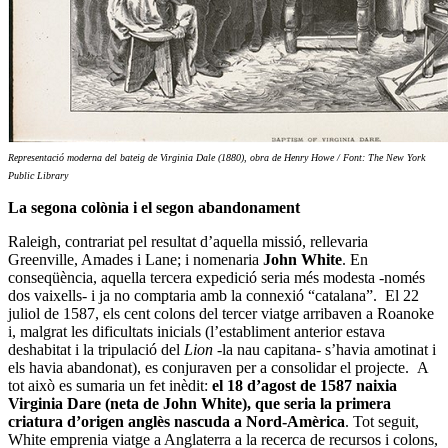
Representació moderna del bateig de Virginia Dale (1880), obra de Henry Howe / Font: The New York
Public Library
La segona colònia i el segon abandonament
Raleigh, contrariat pel resultat d’aquella missió, rellevaria
Greenville, Amades i Lane; i nomenaria
John White
. En
conseqüència, aquella tercera expedició seria més modesta -només
dos vaixells- i ja no comptaria amb la connexió “catalana”. El 22
juliol de 1587, els cent colons del tercer viatge arribaven a Roanoke
i, malgrat les dificultats inicials (l’establiment anterior estava
deshabitat i la tripulació del
Lion
-la nau capitana- s’havia amotinat i
els havia abandonat), es conjuraven per a consolidar el projecte. A
tot això es sumaria un fet inèdit:
el 18 d’agost de 1587 naixia
Virginia Dare (neta de John White), que seria la primera
criatura d’origen anglès nascuda a Nord-Amèrica
. Tot seguit,
White emprenia viatge a Anglaterra a la recerca de recursos i colons,