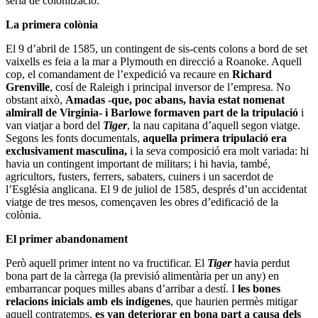
seria de colonització.
La primera colònia
El 9 d’abril de 1585, un contingent de sis-cents colons a bord de set
vaixells es feia a la mar a Plymouth en direcció a Roanoke. Aquell
cop, el comandament de l’expedició va recaure en
Richard
Grenville
, cosí de Raleigh i principal inversor de l’empresa. No
obstant això,
Amadas -que, poc abans, havia estat nomenat
almirall de Virginia- i Barlowe formaven part de la tripulació
i
van viatjar a bord del
Tiger
, la nau capitana d’aquell segon viatge.
Segons les fonts documentals,
aquella primera tripulació era
exclusivament masculina,
i la seva composició era molt variada: hi
havia un contingent important de militars; i hi havia, també,
agricultors, fusters, ferrers, sabaters, cuiners i un sacerdot de
l’Església anglicana. El 9 de juliol de 1585, després d’un accidentat
viatge de tres mesos, començaven les obres d’edificació de la
colònia.
El primer abandonament
Però aquell primer intent no va fructificar. El
Tiger
havia perdut
bona part de la càrrega (la previsió alimentària per un any) en
embarrancar poques milles abans d’arribar a destí. I
les bones
relacions inicials amb els indígenes
, que haurien permès mitigar
aquell contratemps,
es van deteriorar en bona part a causa dels