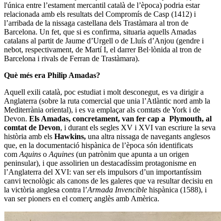
l'única entre l’estament mercantil català de l’època) podria estar
relacionada amb els resultats del Compromís de Casp (1412) i
l’arribada de la nissaga castellana dels Trastàmara al tron de
Barcelona. Un fet, que si es confirma, situaria aquells Amadas
catalans al partit de Jaume d’Urgell o de Lluís d’Anjou (gendre i
nebot, respectivament, de Martí I, el darrer Bel·lònida al tron de
Barcelona i rivals de Ferran de Trastàmara).
Què més era Philip Amadas?
Aquell exili català, poc estudiat i molt desconegut, es va dirigir a
Anglaterra (sobre la ruta comercial que unia l’Atlàntic nord amb la
Mediterrània oriental), i es va emplaçar als comtats de York i de
Devon.
Els Amadas, concretament, van fer cap a Plymouth, al
comtat de Devon
, i durant els segles XV i XVI van escriure la seva
història amb els
Hawkins,
una altra nissaga de navegants anglesos
que, en la documentació hispànica de l’època són identificats
com
Aquins
o
Aquines
(un patrònim que apunta a un origen
peninsular), i que assolirien un destacadíssim protagonisme en
l’Anglaterra del XVI: van ser els impulsors d’un importantíssim
canvi tecnològic als canons de les galeres que va resultar decisiu en
la victòria anglesa contra l’
Armada Invencible
hispànica (1588), i
van ser pioners en el comerç anglès amb Amèrica.