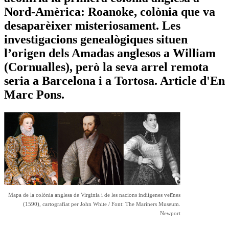
Nord-Amèrica: Roanoke, colònia que va
desaparèixer misteriosament. Les
investigacions genealògiques situen
l’origen dels Amadas anglesos a William
(Cornualles), però la seva arrel remota
seria a Barcelona i a Tortosa. Article d'En
Marc Pons.
Mapa de la colònia anglesa de Virginia i de les nacions indiígenes veiïnes
(1590), cartografiat per John White / Font: The Mariners Museum.
Newport