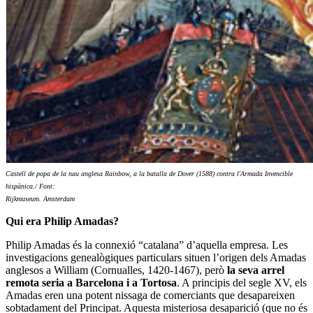
Castell de popa de la nau anglesa Rainbow, a la batalla de Dover (1588) contra l'Armada Invencible
hispànica./ Font:
Rijkmuseum. Amsterdam
Qui era Philip Amadas?
Philip Amadas és la connexió “catalana” d’aquella empresa. Les
investigacions genealògiques particulars situen l’origen dels Amadas
anglesos a William (Cornualles, 1420-1467), però
la seva arrel
remota seria a Barcelona i a Tortosa
. A principis del segle XV, els
Amadas eren una potent nissaga de comerciants que desapareixen
sobtadament del Principat. Aquesta misteriosa desaparició (que no és