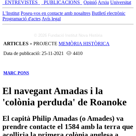
_ENTREVISTES_
_PUBLICACIONS_
Opinió
Arxiu
Universitat
L'Institut
Poseu-vos en contacte amb nosaltres
Butlletí electrònic
Programació d'actes
Avís legal
© 2026 Fundació Institut Nova Història
ARTICLES
» PROJECTE
MEMÒRIA HISTÒRICA
Data de publicació: 25-11-2021
4410
MARC PONS
El navegant Amadas i la
'colònia perduda' de Roanoke
El capità Philip Amadas (o Amades) va
prendre contacte el 1584 amb la terra que
acolliria la primera colònia anglesa a