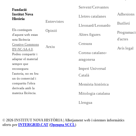
Servent/Cervantes
Fundació
Adhesions
Institut Nova
Lletres catalanes
Història
Entrevistes
Butlletí
Lleonard/Leonardo
Els continguts
Opinió
Programaci
Altres figures
d'aquest web estan
d'actes
sota llicència
Censura
Creative Commons
Arxiu
Avís legal
BY-NC-SA 4.0
.
Corona catalano-
Podeu compartir i
adaptar el material
aragonesa
sempre que
Imperi Universal
reconegueu
l'autoria, no en feu
Català
un ús comercial i
compartiu l'obra
Memòria històrica
derivada amb la
mateixa llicència.
Mitologia catalana
Llengua
© 2026 INSTITUT NOVA HISTÒRIA | Allotjament web i sistemes informàtics
oferts per
INTERGRID.CAT
(
Opengea SCCL
)