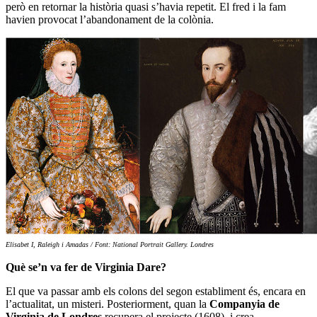
però en retornar la història quasi s’havia repetit. El fred i la fam
havien provocat l’abandonament de la colònia.
Elisabet I, Raleigh i Amadas / Font: National Portrait Gallery. Londres
Què se’n va fer de Virginia Dare?
El que va passar amb els colons del segon establiment és, encara en
l’actualitat, un misteri. Posteriorment, quan la
Companyia de
Virginia de Londres
recupera el projecte (1608), i crea