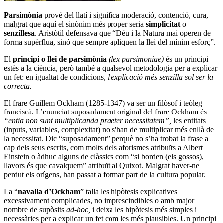
Parsimònia
prové del llatí i significa moderació, contenció, cura,
malgrat que aquí el sinònim més proper seria
simplicitat
o
senzillesa
. Aristòtil defensava que “Déu i la Natura mai operen de
forma supèrflua, sinó que sempre apliquen la llei del mínim esforç”.
El
principi o llei de parsimònia
(
lex parsimoniae
)
és un principi
estès a la ciència, però també a qualsevol metodologia per a explicar
un fet: en igualtat de condicions,
l'explicació més senzilla sol ser la
correcta.
El frare Guillem Ockham (1285-1347) va ser un filòsof i teòleg
franciscà. L’enunciat suposadament original del frare Ockham és
“entia non sunt multiplicanda praeter necessitatem”,
les entitats
(inputs, variables, complexitat) no s'han de multiplicar més enllà de
la necessitat. Dic “suposadament” perquè no s’ha trobat la frase a
cap dels seus escrits, com molts dels aforismes atribuïts a Albert
Einstein o àdhuc alguns de clàssics com “si borden (els gossos),
llavors és que cavalquem” atribuït al Quixot. Malgrat haver-ne
perdut els orígens, han passat a formar part de la cultura popular.
La “
navalla d’Ockham
” talla les hipòtesis explicatives
excessivament complicades, no imprescindibles o amb major
nombre de supòsits
ad-hoc,
i deixa les hipòtesis més simples i
necessàries per a explicar un fet com les més plausibles. Un principi