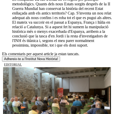
metodològics. Quants dels nous Estats sorgits després de la II
Guerra Mundial han conservat la història del recent Estat
enllaçada amb els antics territoris? Cap. S'inventa un nou relat
adequat als nous confins i es roba tot el que es pugui als altres.
El mateix va succeir en el passat a Espanya, França i Itàlia en
relació a Catalunya. Si a aquest fet hi sumem la manipulació
històrica més o menys exacerbada d'Espanya, arribem a la
conclusió que la tasca d'en Jordi i la resta d'investigadors de
l'INH és titànica i, segons el meu parer normalment
pessimista, impossible, tot i que els doni suport.
Els comentaris per aquest article ja estan tancats.
Adhereix-te a l'Institut Nova Història!
EDITORIAL