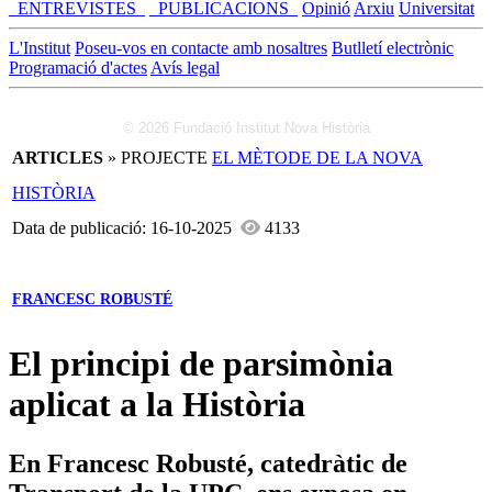
_ENTREVISTES_
_PUBLICACIONS_
Opinió
Arxiu
Universitat
L'Institut
Poseu-vos en contacte amb nosaltres
Butlletí electrònic
Programació d'actes
Avís legal
© 2026 Fundació Institut Nova Història
ARTICLES
» PROJECTE
EL MÈTODE DE LA NOVA
HISTÒRIA
Data de publicació: 16-10-2025
4133
FRANCESC ROBUSTÉ
El principi de parsimònia
aplicat a la Història
En Francesc Robusté, catedràtic de