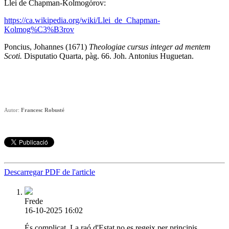
Llei de Chapman-Kolmogórov:
https://ca.wikipedia.org/wiki/Llei_de_Chapman-
Kolmog%C3%B3rov
Poncius, Johannes (1671)
Theologiae cursus integer ad mentem
Scoti.
Disputatio Quarta, pàg. 66. Joh. Antonius Huguetan.
Autor:
Francesc Robusté
Descarregar PDF de l'article
Frede
16-10-2025 16:02
És complicat. La raó d'Estat no es regeix per principis