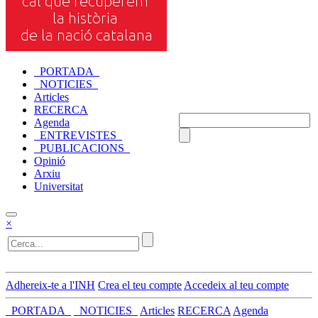
_PORTADA_
_NOTICIES_
Articles
RECERCA
Agenda
_ENTREVISTES_
_PUBLICACIONS_
Opinió
Arxiu
Universitat
×
Adhereix-te a l'INH
Crea el teu compte
Accedeix al teu compte
_PORTADA_
_NOTICIES_
Articles
RECERCA
Agenda