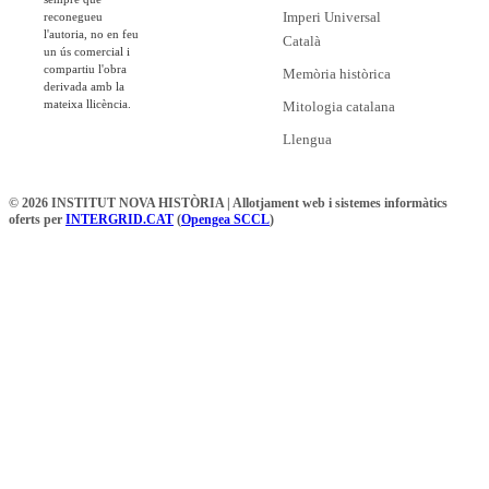
Imperi Universal
reconegueu
l'autoria, no en feu
Català
un ús comercial i
compartiu l'obra
Memòria històrica
derivada amb la
mateixa llicència.
Mitologia catalana
Llengua
© 2026 INSTITUT NOVA HISTÒRIA | Allotjament web i sistemes informàtics
oferts per
INTERGRID.CAT
(
Opengea SCCL
)