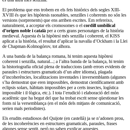
El problema que ens trobem en els fets històrics dels segles XIII-
XVIII és que les hipòtesis raonables, senzilles i coherents no són les
versions (sorprenents) que ens arriben escrites. Em refereixo,
naturalment, a acceptar els cromosomes o el
cordill umbilical
d’origen noble i català
per a certs grans personatges de la història
medieval. Aquesta és la hipòtesi més senzilla i coherent, el KISS
aplicat a la història, el resultat d’aplicar la navalla d’Ockham i la Llei
de Chapman-Kolmogórov, tot alhora.
A una banda de la balança romana, hi tenim aquesta hipòtesi
coherent i senzilla, natural...; a l’altra banda de la balança, hi tenim
la historiografia oficial plena de traduccions (amb errors evidents de
paraules i estructures gramaticals d’un altre idioma), plagada
d’incoherències, localitzacions inventades i inversemblants (algunes
s’ha demostrat que eren impossibles, demostrat científicament amb
eclipsis solars, hàbitats impossibles per a certs insectes, logística
impossible i il·lògica, etc.). I tota l’erudició i elaboració del món
acadèmic que ha begut del que ha trobat escrit sense qüestionar les
fonts ni la versemblança (en el món dels mitjans de comunicació,
serien mals periodistes).
Els erudits estudiosos del Quijote (en castellà) ja se n’adonen prou,
de les incoherències en estructures gramaticals, paraules, frases
algunes sense sentit, però no saben explicar aquestes