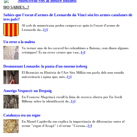
Subscriviu-vos al nostre butlletí
HO SABIES...?
Sabies que l'escut d'armes de Leonardo da Vinci són les armes catalanes de
tres pals?
Al web de numericana podeu comprovar quin és l'escut d'armes de
Leonardo da...
[+]
Un error a la maleta
Va tornar una de les caravel·les colombines a Baiona, com diuen algunes
cròniques? És un error creure que van...
[+]
Desmuntant Leonardo: la punta d'un enorme iceberg
El llicenciat en Història de l'Art Sito Millán ens parla dels seus estudis
universitaris i opina que, més...
[+]
Amerigo Vespucci: un Despuig
En Francesc Magrinyà recull la línia de recerca oberta per En Jordi
Bilbeny sobre la identificació de...
[+]
Catalunya era un regne
En Manel Capdevila ens explica la importància de diferenciar entre el
terme "regne d'Aragó" i el terme "Corona...
[+]