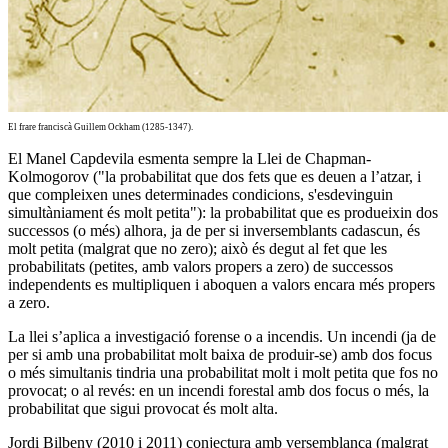
El frare franciscà Guillem Ockham (1285-1347).
El Manel Capdevila esmenta sempre la Llei de Chapman-
Kolmogorov ("la probabilitat que dos fets que es deuen a l’atzar, i
que compleixen unes determinades condicions, s'esdevinguin
simultàniament és molt petita"): la probabilitat que es produeixin dos
successos (o més) alhora, ja de per si inversemblants cadascun, és
molt petita (malgrat que no zero); això és degut al fet que les
probabilitats (petites, amb valors propers a zero) de successos
independents es multipliquen i aboquen a valors encara més propers
a zero.
La llei s’aplica a investigació forense o a incendis. Un incendi (ja de
per si amb una probabilitat molt baixa de produir-se) amb dos focus
o més simultanis tindria una probabilitat molt i molt petita que fos no
provocat; o al revés: en un incendi forestal amb dos focus o més, la
probabilitat que sigui provocat és molt alta.
Jordi Bilbeny (2010 i 2011) conjectura amb versemblança (malgrat