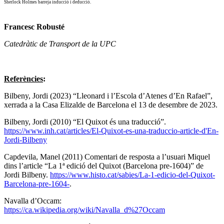
Sherlock Holmes barreja inducció i deducció.
Francesc Robusté
Catedràtic de Transport de la UPC
Referències
:
Bilbeny, Jordi (2023) “Lleonard i l’Escola d’Atenes d’En Rafael”,
xerrada a la Casa Elizalde de Barcelona el 13 de desembre de 2023.
Bilbeny, Jordi (2010) “El Quixot és una traducció”.
https://www.inh.cat/articles/El-Quixot-es-una-traduccio-article-d'En-
Jordi-Bilbeny
Capdevila, Manel (2011) Comentari de resposta a l’usuari Miquel
dins l’article “La 1ª edició del Quixot (Barcelona pre-1604)” de
Jordi Bilbeny.
https://www.histo.cat/sabies/La-1-edicio-del-Quixot-
Barcelona-pre-1604-
.
Navalla d’Occam:
https://ca.wikipedia.org/wiki/Navalla_d%27Occam