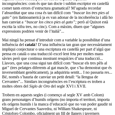
incongruències: com és que tan docte i sublim escriptor en castellà
comet tants errors d’estructura gramatical? M’agrada recordar
l’absurditat que una cosa és tan difícil com
“buscar los tres pies al
gato”
(en llatinoamericà ja es van adonar de la incoherència i allà ho
han canviat a
“buscar los cinco pies al gato”;
però al Quixot està
escrita la xifra tres, no cinc). Com a màxim, diuen que “algunes
expressions podrien venir de l’italià”...
Mai ningú ha pensat d’introduir com a variable la possibilitat d’una
influència del
català
? D’una influència tan gran que necessàriament
impliqui conjecturar o una escriptura en castellà per part d’algú que
pensa en català o una traducció excel·lent feta per moltes mans
sàvies però que continua mostrant resquícies d’una traducció...
Llavors, que una cosa sigui tan difícil com “buscar els tres pèls al
gat
”
(tres pelatges diferents al gat mascle, que s’ha demostrat que és
inversemblant genèticament), ja adquiriria sentit... I no passaria res...
Bé, només s’hauria de canviar un petit detall: “la llengua de
Cervantes”... Similars incongruències en l’escriptura es troben a
moltes obres del
Siglo de Oro
del segle XVI i XVII.
Trobem en aquests segles (i començo al segle XV amb Colom)
grans personatges d’humils orígens (no importa el territori, importa
els orígens humils i la manca d’educació que no van poder gaudir ni
Miguel de Cervantes Saavedra, ni William Shakespeare, ni
Cristoforo Colombo, oficialment un fill de llaners i taverners