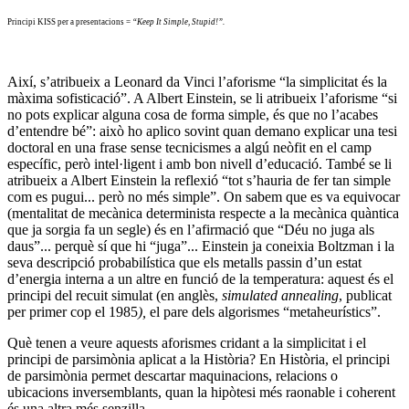
Principi KISS per a presentacions =
“Keep It Simple, Stupid!”.
Així, s’atribueix a Leonard da Vinci l’aforisme “la simplicitat és la
màxima sofisticació”. A Albert Einstein, se li atribueix l’aforisme “si
no pots explicar alguna cosa de forma simple, és que no l’acabes
d’entendre bé”: això ho aplico sovint quan demano explicar una tesi
doctoral en una frase sense tecnicismes a algú neòfit en el camp
específic, però intel·ligent i amb bon nivell d’educació. També se li
atribueix a Albert Einstein la reflexió “tot s’hauria de fer tan simple
com es pugui... però no més simple”.
On sabem que es va equivocar
(mentalitat de mecànica determinista respecte a la mecànica quàntica
que ja sorgia fa un segle) és en l’afirmació que “Déu no juga als
daus”... perquè sí que hi “juga”... Einstein ja coneixia Boltzman i la
seva descripció probabilística que els metalls passin d’un estat
d’energia interna a un altre en funció de la temperatura: aquest és el
principi del recuit simulat (en anglès,
simulated annealing
, publicat
per primer cop el 1985
),
el pare dels algorismes “metaheurístics”.
Què tenen a veure aquests aforismes cridant a la simplicitat i el
principi de parsimònia aplicat a la Història? En Història, el principi
de parsimònia permet descartar maquinacions, relacions o
ubicacions inversemblants, quan la hipòtesi més raonable i coherent
és una altra més senzilla.