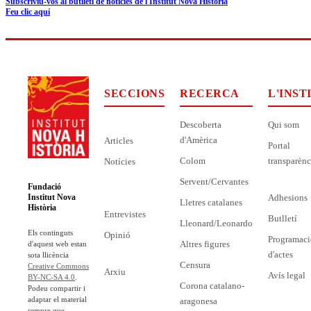
Subscriviu-vos al butlletí de notícies de l'Institut Nova Història
Feu clic aquí
SECCIONS
RECERCA
L'INST
Descoberta
Qui som
d'Amèrica
Articles
Portal
Colom
transparènc
Notícies
Servent/Cervantes
Fundació
Adhesions
Institut Nova
Lletres catalanes
Història
Entrevistes
Butlletí
Lleonard/Leonardo
Els continguts
Opinió
Programaci
Altres figures
d'aquest web estan
d'actes
sota llicència
Censura
Creative Commons
Arxiu
Avís legal
BY-NC-SA 4.0
.
Corona catalano-
Podeu compartir i
adaptar el material
aragonesa
sempre que