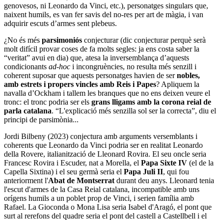
genovesos, ni Leonardo da Vinci, etc.), personatges singulars que,
naixent humils, es van fer savis del no-res per art de màgia, i van
adquirir escuts d’armes sent plebeus.
¿No és més
parsimoniós
conjecturar (dic conjecturar perquè serà
molt difícil provar coses de fa molts segles: ja ens costa saber la
“veritat” avui en dia) que, atesa la inversemblança d’aquests
condicionants
ad-hoc
i incongruències, no resulta més senzill i
coherent suposar que aquests personatges havien de ser
nobles,
amb estrets i propers vincles amb Reis i Papes
? Apliquem la
navalla d’Ockham i tallem les branques que no ens deixen veure el
tronc: el tronc podria ser els
grans lligams amb la corona reial de
parla catalana
. “L'explicació més senzilla sol ser la correcta”, diu el
principi de parsimònia...
Jordi Bilbeny (2023) conjectura amb arguments versemblants i
coherents que Leonardo da Vinci podria ser en realitat Leonardo
della Rovere, italianització de Lleonard Rovira. El seu oncle seria
Francesc Rovira i Escuder, nat a Morella, el
Papa Sixte IV
(el de la
Capella Sixtina) i el seu germà seria el
Papa Juli II
, qui fou
anteriorment l'
Abat de Montserrat
durant deu anys. Lleonard tenia
l'escut d'armes de la Casa Reial catalana, incompatible amb uns
orígens humils a un poblet prop de Vinci, i serien família amb
Rafael. La Gioconda o Mona Lisa seria Isabel d'Aragó, el pont que
surt al rerefons del quadre seria el pont del castell a Castellbell i el