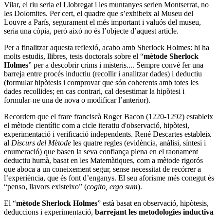
Vilar, el riu seria el Llobregat i les muntanyes serien Montserrat, no
les Dolomites. Per cert, el quadre que s’exhibeix al Museu del
Louvre a París, segurament el més important i valuós del museu,
seria una còpia, però això no és l’objecte d’aquest article.
Per a finalitzar aquesta reflexió, acabo amb Sherlock Holmes: hi ha
molts estudis, llibres, tesis doctorals sobre el “
mètode Sherlock
Holmes
” per a descobrir crims i misteris.... Sempre convé fer una
barreja entre procés inductiu (recollir i analitzar dades) i deductiu
(formular hipòtesis i comprovar que són coherents amb totes les
dades recollides; en cas contrari, cal desestimar la hipòtesi i
formular-ne una de nova o modificar l’anterior).
Recordem que el frare franciscà Roger Bacon (1220-1292) estableix
el mètode científic com a cicle iteratiu d'observació, hipòtesi,
experimentació i verificació independents. René Descartes estableix
al
Discurs del Mètode
les quatre regles (evidència, anàlisi, síntesi i
enumeració) que basen la seva confiança plena en el raonament
deductiu humà, basat en les Matemàtiques, com a mètode rigorós
que aboca a un coneixement segur, sense necessitat de recórrer a
l’experiència, que és font d’enganys. El seu aforisme més conegut és
“penso, llavors existeixo” (
cogito, ergo sum
).
El “
mètode Sherlock Holmes
” està basat en observació, hipòtesis,
deduccions i experimentació,
barrejant les metodologies inductiva