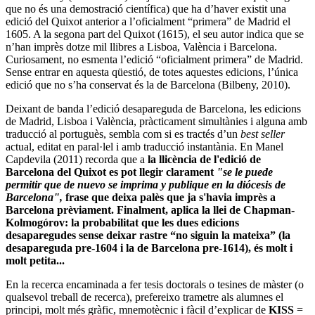
que no és una demostració científica) que ha d’haver existit una
edició del Quixot anterior a l’oficialment “primera” de Madrid el
1605. A la segona part del Quixot (1615), el seu autor indica que se
n’han imprès dotze mil llibres a Lisboa, València i Barcelona.
Curiosament, no esmenta l’edició “oficialment primera” de Madrid.
Sense entrar en aquesta qüestió, de totes aquestes edicions, l’única
edició que no s’ha conservat és la de Barcelona (Bilbeny, 2010).
Deixant de banda l’edició desapareguda de Barcelona, les edicions
de Madrid, Lisboa i València, pràcticament simultànies i alguna amb
traducció al portuguès, sembla com si es tractés d’un
best seller
actual, editat en paral·lel i amb traducció instantània. En Manel
Capdevila (2011) recorda que a
la llicència de l'edició de
Barcelona del Quixot es pot llegir clarament
"
se le puede
permitir que de nuevo se imprima y publique en la diócesis de
Barcelona"
,
frase que deixa palès que ja s'havia imprès a
Barcelona prèviament. Finalment, aplica la llei de Chapman-
Kolmogórov: la probabilitat que les dues edicions
desaparegudes sense deixar rastre “no siguin la mateixa” (la
desapareguda pre-1604 i la de Barcelona pre-1614), és molt i
molt petita...
En la recerca encaminada a fer tesis doctorals o tesines de màster (o
qualsevol treball de recerca), prefereixo trametre als alumnes el
principi, molt més gràfic, mnemotècnic i fàcil d’explicar de
KISS
=