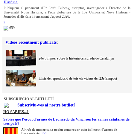
Història
Publiquem el parlament d'En Jordi Bilbeny, escriptor, investigador i Director de la
Universitat Nova Història; a l'acte d'obertura de la 13a Universitat Nova Història -
Jornades d'Història i Pensament d'aquest 2026.
»
659
Vídeos recentment publicats
:
24è Simposi sobre la història censurada de Catalunya
Llista de reproducció de tots els videus del 23è Simposi
SUBSCRIPCIÓ AL BUTLLETÍ
Subscriviu-vos al nostre butlletí
HO SABIES...?
Sabies que l'escut d'armes de Leonardo da Vinci són les armes catalanes de
tres pals?
Al web de numericana podeu comprovar quin és l'escut d'armes de
Leonardo da...
[+]