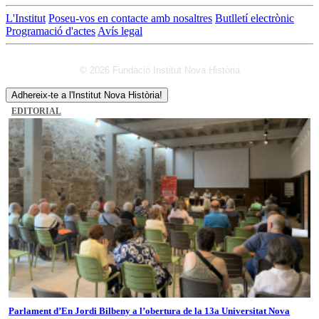
L'Institut
Poseu-vos en contacte amb nosaltres
Butlletí electrònic
Programació d'actes
Avís legal
© 2026 Fundació Institut Nova Història
Adhereix-te a l'Institut Nova Història!
EDITORIAL
Parlament d’En Jordi Bilbeny a l’obertura de la 13a Universitat Nova