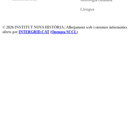
Llengua
© 2026 INSTITUT NOVA HISTÒRIA | Allotjament web i sistemes informàtics
oferts per
INTERGRID.CAT
(
Opengea SCCL
)