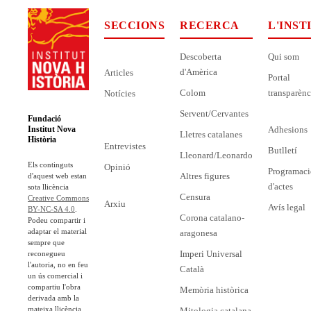
SECCIONS
RECERCA
L'INST
Descoberta
Qui som
d'Amèrica
Articles
Portal
Colom
transparènc
Notícies
Servent/Cervantes
Fundació
Adhesions
Institut Nova
Lletres catalanes
Història
Entrevistes
Butlletí
Lleonard/Leonardo
Els continguts
Opinió
Programaci
Altres figures
d'aquest web estan
d'actes
sota llicència
Censura
Creative Commons
Arxiu
Avís legal
BY-NC-SA 4.0
.
Corona catalano-
Podeu compartir i
adaptar el material
aragonesa
sempre que
Imperi Universal
reconegueu
l'autoria, no en feu
Català
un ús comercial i
compartiu l'obra
Memòria històrica
derivada amb la
mateixa llicència.
Mitologia catalana