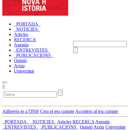
_PORTADA_
_NOTICIES_
Articles
RECERCA
Agenda
_ENTREVISTES_
_PUBLICACIONS_
Opinió
Arxiu
Universitat
×
Adhereix-te a l'INH
Crea el teu compte
Accedeix al teu compte
_PORTADA_
_NOTICIES_
Articles
RECERCA
Agenda
_ENTREVISTES_
_PUBLICACIONS_
Opinió
Arxiu
Universitat