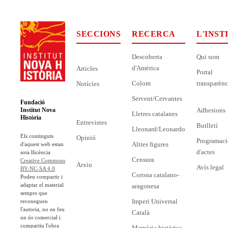
SECCIONS
RECERCA
L'INST
Descoberta
Qui som
d'Amèrica
Articles
Portal
Colom
transparènc
Notícies
Servent/Cervantes
Fundació
Adhesions
Institut Nova
Lletres catalanes
Història
Entrevistes
Butlletí
Lleonard/Leonardo
Els continguts
Opinió
Programaci
Altres figures
d'aquest web estan
d'actes
sota llicència
Censura
Creative Commons
Arxiu
Avís legal
BY-NC-SA 4.0
.
Corona catalano-
Podeu compartir i
adaptar el material
aragonesa
sempre que
Imperi Universal
reconegueu
l'autoria, no en feu
Català
un ús comercial i
compartiu l'obra
Memòria històrica