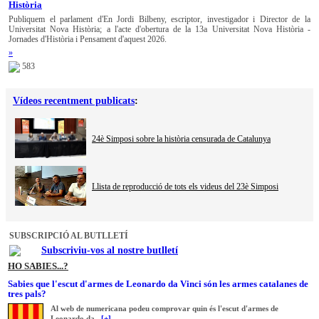
Història
Publiquem el parlament d'En Jordi Bilbeny, escriptor, investigador i Director de la
Universitat Nova Història; a l'acte d'obertura de la 13a Universitat Nova Història -
Jornades d'Història i Pensament d'aquest 2026.
»
583
Vídeos recentment publicats
:
24è Simposi sobre la història censurada de Catalunya
Llista de reproducció de tots els videus del 23è Simposi
SUBSCRIPCIÓ AL BUTLLETÍ
Subscriviu-vos al nostre butlletí
HO SABIES...?
Sabies que l'escut d'armes de Leonardo da Vinci són les armes catalanes de
tres pals?
Al web de numericana podeu comprovar quin és l'escut d'armes de
Leonardo da...
[+]