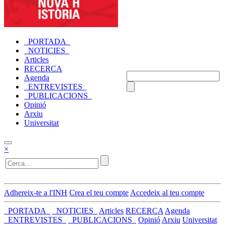
_PORTADA_
_NOTICIES_
Articles
RECERCA
Agenda
_ENTREVISTES_
_PUBLICACIONS_
Opinió
Arxiu
Universitat
×
Adhereix-te a l'INH
Crea el teu compte
Accedeix al teu compte
_PORTADA_
_NOTICIES_
Articles
RECERCA
Agenda
_ENTREVISTES_
_PUBLICACIONS_
Opinió
Arxiu
Universitat