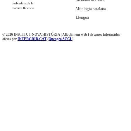
derivada amb la
mateixa llicència.
Mitologia catalana
Llengua
© 2026 INSTITUT NOVA HISTÒRIA | Allotjament web i sistemes informàtics
oferts per
INTERGRID.CAT
(
Opengea SCCL
)