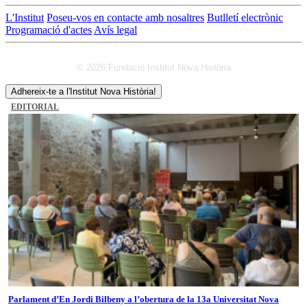
L'Institut
Poseu-vos en contacte amb nosaltres
Butlletí electrònic
Programació d'actes
Avís legal
© 2026 Fundació Institut Nova Història
Adhereix-te a l'Institut Nova Història!
EDITORIAL
Parlament d’En Jordi Bilbeny a l’obertura de la 13a Universitat Nova