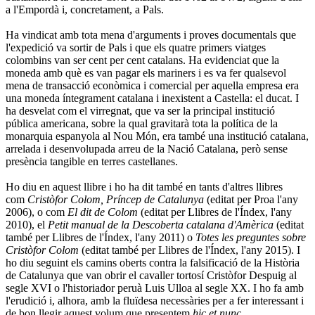
a l'Empordà i, concretament, a Pals.
Ha vindicat amb tota mena d'arguments i proves documentals que
l'expedició va sortir de Pals i que els quatre primers viatges
colombins van ser cent per cent catalans. Ha evidenciat que la
moneda amb què es van pagar els mariners i es va fer qualsevol
mena de transacció econòmica i comercial per aquella empresa era
una moneda íntegrament catalana i inexistent a Castella: el ducat. I
ha desvelat com el virregnat, que va ser la principal institució
pública americana, sobre la qual gravitarà tota la política de la
monarquia espanyola al Nou Món, era també una institució catalana,
arrelada i desenvolupada arreu de la Nació Catalana, però sense
presència tangible en terres castellanes.
Ho diu en aquest llibre i ho ha dit també en tants d'altres llibres
com
Cristòfor Colom, Príncep de Catalunya
(editat per Proa l'any
2006), o com
El dit de Colom
(editat per Llibres de l'Índex, l'any
2010), el
Petit manual de la Descoberta catalana d'Amèrica
(editat
també per Llibres de l'Índex, l'any 2011) o
Totes les preguntes sobre
Cristòfor Colom
(editat també per Llibres de l'Índex, l'any 2015). I
ho diu seguint els camins oberts contra la falsificació de la Història
de Catalunya que van obrir el cavaller tortosí Cristòfor Despuig al
segle XVI o l'historiador peruà Luis Ulloa al segle XX. I ho fa amb
l'erudició i, alhora, amb la fluïdesa necessàries per a fer interessant i
de bon llegir aquest volum que presentem
hic et nunc
.