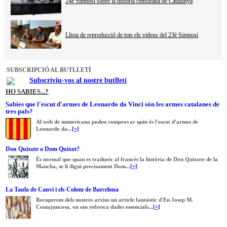
24è Simposi sobre la història censurada de Catalunya
Llista de reproducció de tots els videus del 23è Simposi
SUBSCRIPCIÓ AL BUTLLETÍ
Subscriviu-vos al nostre butlletí
HO SABIES...?
Sabies que l'escut d'armes de Leonardo da Vinci són les armes catalanes de
tres pals?
Al web de numericana podeu comprovar quin és l'escut d'armes de
Leonardo da...
[+]
Don Quixote o Dom Quixot?
És normal que quan es tradueix al francès la història de Don Quixote de la
Mancha, se li digui precisament Dom...
[+]
La Taula de Canvi i els Colom de Barcelona
Recuperem dels nostres arxius un article fantàstic d'En Josep M.
Comajuncosa, on ens refresca dades essencials...
[+]