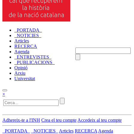
_PORTADA_
_NOTICIES_
Articles
RECERCA
Agenda
_ENTREVISTES_
_PUBLICACIONS_
Opinió
Arxiu
Universitat
×
Adhereix-te a l'INH
Crea el teu compte
Accedeix al teu compte
_PORTADA_
_NOTICIES_
Articles
RECERCA
Agenda