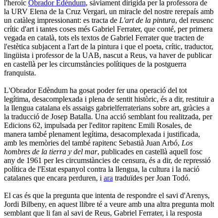
l'heroic
Obrador Edèndum
, sàviament dirigida per la professora de
la URV Elena de la Cruz Vergari, un miracle del nostre rerepaís amb
un catàleg impressionant: es tracta de
L'art de la pintura
, del reusenc
crític d'art i tantes coses més Gabriel Ferrater, que conté, per primera
vegada en català, tots els textos de Gabriel Ferrater que tracten de
l'estètica subjacent a l'art de la pintura i que el poeta, crític, traductor,
lingüista i professor de la UAB, nascut a Reus, va haver de publicar
en castellà per les circumstàncies polítiques de la postguerra
franquista.
L'Obrador Edèndum ha gosat poder fer una operació del tot
legítima, desacomplexada i plena de sentit històric, és a dir, restituir a
la llengua catalana els assaigs gabrielferraterians sobre art, gràcies a
la traducció de Josep Batalla. Una acció semblant fou realitzada, per
Edicions 62, impulsada per l'editor rapitenc Emili Rosales, de
manera també plenament legítima, desacomplexada i justificada,
amb les memòries del també rapitenc Sebastià Juan Arbó,
Los
hombres de la tierra y del mar
, publicades en castellà aquell fosc
any de 1961 per les circumstàncies de censura, és a dir, de repressió
política de l'Estat espanyol contra la llengua, la cultura i la nació
catalanes que encara perduren, i
ara
traduïdes per Joan Todó.
El cas és que la pregunta que intenta de respondre el savi d'Arenys,
Jordi Bilbeny, en aquest llibre té a veure amb una altra pregunta molt
semblant que li fan al savi de Reus, Gabriel Ferrater, i la resposta