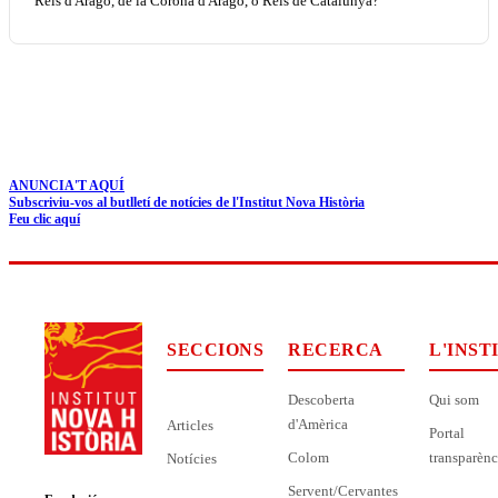
Reis d'Aragó, de la Corona d'Aragó, o Reis de Catalunya?
ANUNCIA'T AQUÍ
Subscriviu-vos al butlletí de notícies de l'Institut Nova Història
Feu clic aquí
SECCIONS
RECERCA
L'INST
Descoberta
Qui som
d'Amèrica
Articles
Portal
Colom
transparènc
Notícies
Servent/Cervantes