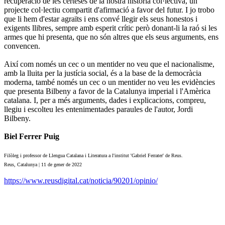
recuperació de les certeses de la nostra història col·lectiva, un
projecte col·lectiu compartit d'afirmació a favor del futur. I jo trobo
que li hem d'estar agraïts i ens convé llegir els seus honestos i
exigents llibres, sempre amb esperit crític però donant-li la raó si les
armes que hi presenta, que no són altres que els seus arguments, ens
convencen.
Així com només un cec o un mentider no veu que el nacionalisme,
amb la lluita per la justícia social, és a la base de la democràcia
moderna, també només un cec o un mentider no veu les evidències
que presenta Bilbeny a favor de la Catalunya imperial i l'Amèrica
catalana. I, per a més arguments, dades i explicacions, compreu,
llegiu i escolteu les entenimentades paraules de l'autor, Jordi
Bilbeny.
Biel Ferrer Puig
Filòleg i professor de Llengua Catalana i Literatura a l'institut 'Gabriel Ferrater' de Reus.
Reus, Catalunya | 11 de gener de 2022
https://www.reusdigital.cat/noticia/90201/opinio/