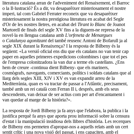
literatura catalana arran de l'adveniment del Renaixement, el Barroc
o la Il·lustració? És a dir, va desaparèixer misteriosament el nostre
imperi, tal com Gabriel Ferrater reconeix que va desaparèixer
misteriosament la nostra prestigiosa literatura en acabat del Segle
d'Or de les nostres lletres, en acabat del
Tirant lo Blanc
de Joanot
Martorell de finals del segle XV fins a la diguem-ne represa de la
novel·la en llengua catalana amb
L'orfeneta de Menargues
o
Catalunya agonitzant
del també reusenc Antoni de Bofarull ja al
segle XIX durant la Renaixença? I la resposta de Bilbeny és la
següent: «La versió oficial ens diu que els catalans no van tenir cap
paper en aquelles primeres expedicions colombines i que tot el pes
de l'empresa colonitzadora la van dur a terme els castellans. ¿Ens
hem de creure -continua dient Bilbeny- que els mariners,
cosmògrafs, navegants, comerciants, polítics i soldats catalans que al
llarg dels segles XIII, XIV i XV es van expandir arreu de la
Mediterrània, quan es va tractar de passar a l'Atlàntic, precisament,
també amb un rei català com Ferran II i, després, amb els seus
descendents, van deixar de ser actius com per art d'encantament i
van quedar al marge de la història?».
La resposta de Jordi Bilbeny ja fa anys que l'elabora, la publica i la
justifica perquè fa anys que aporta prou informació sobre la censura
d'estat i la manipulació insidiosa dels llibres d'història. Les recerques
de Bilbeny ens permeten d'apropar-nos a aquells relats amb un cert
sentit crític i una nova visió del passat, i ens capaciten, amb el