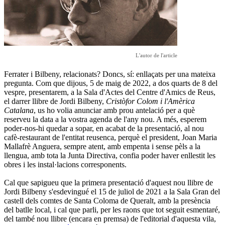
L'autor de l'article
Ferrater i Bilbeny, relacionats? Doncs, sí: enllaçats per una mateixa
pregunta. Com que dijous, 5 de maig de 2022, a dos quarts de 8 del
vespre, presentarem, a la Sala d'Actes del Centre d'Amics de Reus,
el darrer llibre de Jordi Bilbeny,
Cristòfor Colom i l'Amèrica
Catalana
, us ho volia anunciar amb prou antelació per a què
reserveu la data a la vostra agenda de l'any nou. A més, esperem
poder-nos-hi quedar a sopar, en acabat de la presentació, al nou
cafè-restaurant de l'entitat reusenca, perquè el president, Joan Maria
Mallafrè Anguera, sempre atent, amb empenta i sense pèls a la
llengua, amb tota la Junta Directiva, confia poder haver enllestit les
obres i les instal·lacions corresponents.
Cal que sapigueu que la primera presentació d'aquest nou llibre de
Jordi Bilbeny s'esdevingué el 15 de juliol de 2021 a la Sala Gran del
castell dels comtes de Santa Coloma de Queralt, amb la presència
del batlle local, i cal que parli, per les raons que tot seguit esmentaré,
del també nou llibre (encara en premsa) de l'editorial d'aquesta vila,