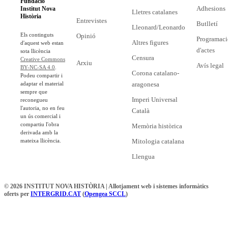
Fundació
Adhesions
Institut Nova
Lletres catalanes
Història
Entrevistes
Butlletí
Lleonard/Leonardo
Els continguts
Opinió
Programaci
Altres figures
d'aquest web estan
d'actes
sota llicència
Censura
Creative Commons
Arxiu
Avís legal
BY-NC-SA 4.0
.
Corona catalano-
Podeu compartir i
adaptar el material
aragonesa
sempre que
Imperi Universal
reconegueu
l'autoria, no en feu
Català
un ús comercial i
compartiu l'obra
Memòria històrica
derivada amb la
mateixa llicència.
Mitologia catalana
Llengua
© 2026 INSTITUT NOVA HISTÒRIA | Allotjament web i sistemes informàtics
oferts per
INTERGRID.CAT
(
Opengea SCCL
)