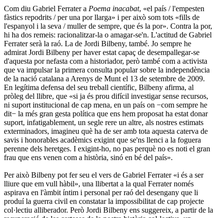
Com diu Gabriel Ferrater a
Poema inacabat
, «el país / l'empesten
fàstics repodrits / per una por llarga» i per això som tots «fills de
l'espanyol i la seva / muller de sempre, que és la por». Contra la por,
hi ha dos remeis: racionalitzar-la o amagar-se'n. L'actitud de Gabriel
Ferrater serà la raó. La de Jordi Bilbeny, també. Jo sempre he
admirat Jordi Bilbeny per haver estat capaç de desempallegar-se
d'aquesta por nefasta com a historiador, però també com a activista
que va impulsar la primera consulta popular sobre la independència
de la nació catalana a Arenys de Munt el 13 de setembre de 2009.
En legítima defensa del seu treball científic, Bilbeny afirma, al
pròleg del llibre, que «si ja és prou difícil investigar sense recursos,
ni suport institucional de cap mena, en un país on −com sempre he
dit− la més gran gesta política que ens hem proposat ha estat donar
suport, infatigablement, un segle rere un altre, als nostres estimats
exterminadors, imagineu què ha de ser amb tota aquesta caterva de
savis i honorables acadèmics exigint que se'ns llenci a la foguera
perenne dels heretges. I exigint-ho, no pas perquè no es noti el gran
frau que ens venen com a història, sinó en bé del país».
Per això Bilbeny pot fer seu el vers de Gabriel Ferrater «i és a ser
lliure que em vull hàbil», una llibertat a la qual Ferrater només
aspirava en l'àmbit íntim i personal per raó del desengany que li
produí la guerra civil en constatar la impossibilitat de cap projecte
col·lectiu alliberador. Però Jordi Bilbeny ens suggereix, a partir de la