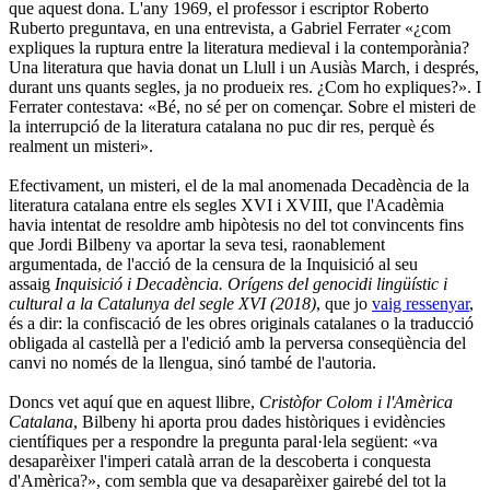
que aquest dona. L'any 1969, el professor i escriptor Roberto
Ruberto preguntava, en una entrevista, a Gabriel Ferrater «¿com
expliques la ruptura entre la literatura medieval i la contemporània?
Una literatura que havia donat un Llull i un Ausiàs March, i després,
durant uns quants segles, ja no produeix res. ¿Com ho expliques?». I
Ferrater contestava: «Bé, no sé per on començar. Sobre el misteri de
la interrupció de la literatura catalana no puc dir res, perquè és
realment un misteri».
Efectivament, un misteri, el de la mal anomenada Decadència de la
literatura catalana entre els segles XVI i XVIII, que l'Acadèmia
havia intentat de resoldre amb hipòtesis no del tot convincents fins
que Jordi Bilbeny va aportar la seva tesi, raonablement
argumentada, de l'acció de la censura de la Inquisició al seu
assaig
Inquisició i Decadència. Orígens del genocidi lingüístic i
cultural a la Catalunya del segle XVI (2018)
, que jo
vaig ressenyar
,
és a dir: la confiscació de les obres originals catalanes o la traducció
obligada al castellà per a l'edició amb la perversa conseqüència del
canvi no només de la llengua, sinó també de l'autoria.
Doncs vet aquí que en aquest llibre,
Cristòfor Colom i l'Amèrica
Catalana
, Bilbeny hi aporta prou dades històriques i evidències
científiques per a respondre la pregunta paral·lela següent: «va
desaparèixer l'imperi català arran de la descoberta i conquesta
d'Amèrica?», com sembla que va desaparèixer gairebé del tot la