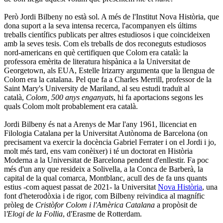
Però Jordi Bilbeny no està sol. A més de l'Institut Nova Història, que
dona suport a la seva intensa recerca, l'acompanyen els últims
treballs científics publicats per altres estudiosos i que coincideixen
amb la seves tesis. Com els treballs de dos reconeguts estudiosos
nord-americans en què certifiquen que Colom era català: la
professora emèrita de literatura hispànica a la Universitat de
Georgetown, als EUA, Estelle Irizarry argumenta que la llengua de
Colom era la catalana. Pel que fa a Charles Merrill, professor de la
Saint Mary's University de Mariland, al seu estudi traduït al
català,
Colom, 500 anys enganyats
, hi fa aportacions segons les
quals Colom molt probablement era català.
Jordi Bilbeny és nat a Arenys de Mar l'any 1961, llicenciat en
Filologia Catalana per la Universitat Autònoma de Barcelona (on
precisament va exercir la docència Gabriel Ferrater i on el Jordi i jo,
molt més tard, ens vam conèixer) i té un doctorat en Història
Moderna a la Universitat de Barcelona pendent d'enllestir. Fa poc
més d'un any que resideix a Solivella, a la Conca de Barberà, la
capital de la qual comarca, Montblanc, acull des de fa uns quants
estius -com aquest passat de 2021- la Universitat
Nova Història
, una
font d'heterodòxia i de rigor, com Bilbeny reivindica al magnífic
pròleg de
Cristòfor Colom i l'Amèrica Catalana
a propòsit de
l
'Elogi de la Follia
, d'Erasme de Rotterdam.