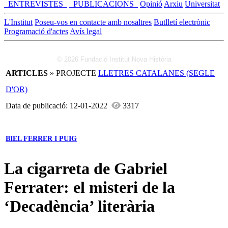
_ENTREVISTES_
_PUBLICACIONS_
Opinió
Arxiu
Universitat
L'Institut
Poseu-vos en contacte amb nosaltres
Butlletí electrònic
Programació d'actes
Avís legal
© 2026 Fundació Institut Nova Història
ARTICLES
» PROJECTE
LLETRES CATALANES (SEGLE
D'OR)
Data de publicació: 12-01-2022
3317
BIEL FERRER I PUIG
La cigarreta de Gabriel
Ferrater: el misteri de la
‘Decadència’ literària