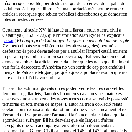
màxim rigor possible, per destriar el gra de la certesa de la palla de
l'adulteració. I aquest llibre n'és una aportació més perquè reuneix
articles i recerques que reblen troballes i descobertes que demostren
totes aquestes certeses.
Certament, al segle XV, hi hagué una llarga i cruel guerra civil a
Catalunya (1462-1472), que l'historiador Alan Ryder ha explicat a
l'
assaig
El naufragi de Catalunya. La guerra civil catalana del segle
XV
, però el país se'n refà (com tantes altres vegades) perquè la
desfeta no és prou devastadora per a anul·lar l'imperi català existent
ni per a impossibilitar la represa necessària, i Bilbeny ha demostrat i
demostra amb cada article i en cada llibre que les naus que finalment
van fer la descoberta d'Amèrica no van sortir de cap port andalús i
menys de Palos de Moguer, perquè aquesta població resulta que no
ha existit mai. Ni llavors, ni ara.
El Jordi ha exhumat gravats on es poden veure les tres caravel·les
fent onejar gallardets, flàmules i banderes catalanes: les mateixes
ensenyes que apareixen a les noves terres com a senyal de possessió
territorial en tota mena de mapes. L'autor ha tret a col·lació relats
coetanis on s'exposa amb tota rotunditat que va ser únicament el rei
Ferran el qui va promoure l'armada i la Cancelleria catalana qui la va
agombolar i sufragar. Ell ha desvelat que els Ianyes i d'altres
navegants que van acompanyar en Colom són documentats a
bastament a la Guerra Civil catalana del 1462 al 1472, alguns d'ells