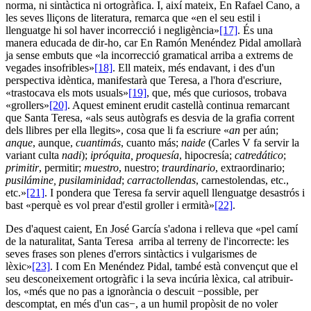
norma, ni sintàctica ni ortogràfica. I, així mateix, En Rafael Cano, a
les seves lliçons de literatura, remarca que «en el seu estil i
llenguatge hi sol haver incorrecció i negligència»
[17]
. És una
manera educada de dir-ho, car En Ramón Menéndez Pidal amollarà
ja sense embuts que «la incorrecció gramatical arriba a extrems de
vegades insofribles»
[18]
. Ell mateix, més endavant, i des d'un
perspectiva idèntica, manifestarà que Teresa, a l'hora d'escriure,
«trastocava els mots usuals»
[19]
, que, més que curiosos, trobava
«grollers»
[20]
. Aquest eminent erudit castellà continua remarcant
que Santa Teresa, «als seus autògrafs es desvia de la grafia corrent
dels llibres per ella llegits», cosa que li fa escriure «
an
per aún;
anque
, aunque,
cuantimás
, cuanto más;
naide
(Carles V fa servir la
variant culta
nadi
);
ipróquita, proquesía
, hipocresía;
catredático
;
primitir
, permitir;
muestro
, nuestro;
traurdinario
, extraordinario;
pusilámine, pusilaminidad
;
carractollendas
, carnestolendas, etc.,
etc.»
[21]
. I pondera que Teresa fa servir aquell llenguatge desastrós i
bast «perquè es vol prear d'estil groller i ermità»
[22]
.
Des d'aquest caient, En José García s'adona i relleva que «pel camí
de la naturalitat, Santa Teresa arriba al terreny de l'incorrecte: les
seves frases son plenes d'errors sintàctics i vulgarismes de
lèxic»
[23]
. I com En Menéndez Pidal, també està convençut que el
seu desconeixement ortogràfic i la seva incúria lèxica, cal atribuir-
los, «més que no pas a ignorància o descuit −possible, per
descomptat, en més d'un cas−, a un humil propòsit de no voler