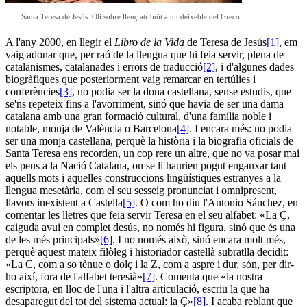
Santa Teresa de Jesús. Oli sobre llenç atribuït a un deixeble del Greco.
A l'any 2000, en llegir el
Libro de la Vida
de Teresa de Jesús
[1]
, em
vaig adonar que, per raó de la llengua que hi feia servir, plena de
catalanismes, catalanades i errors de traducció
[2]
, i d'algunes dades
biogràfiques que posteriorment vaig remarcar en tertúlies i
conferències
[3]
, no podia ser la dona castellana, sense estudis, que
se'ns repeteix fins a l'avorriment, sinó que havia de ser una dama
catalana amb una gran formació cultural, d'una família noble i
notable, monja de València o Barcelona
[4]
. I encara més: no podia
ser una monja castellana, perquè la història i la biografia oficials de
Santa Teresa ens recorden, un cop rere un altre, que no va posar mai
els peus a la Nació Catalana, on se li haurien pogut enganxar tant
aquells mots i aquelles construccions lingüístiques estranyes a la
llengua mesetària, com el seu sesseig pronunciat i omnipresent,
llavors inexistent a Castella
[5]
. O com ho diu l'Antonio Sánchez, en
comentar les lletres que feia servir Teresa en el seu alfabet: «La Ç,
caiguda avui en complet desús, no només hi figura, sinó que és una
de les més principals»
[6]
. I no només això, sinó encara molt més,
perquè aquest mateix filòleg i historiador castellà subratlla decidit:
«La C, com a so tènue o dolç i la Z, com a aspre i dur, són, per dir-
ho així, fora de l'alfabet teresià»
[7]
. Comenta que «la nostra
escriptora, en lloc de l'una i l'altra articulació, escriu la que ha
desaparegut del tot del sistema actual: la Ç»
[8]
. I acaba reblant que