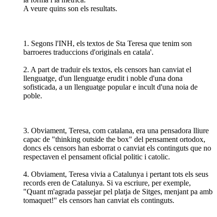
A veure quins son els resultats.
1. Segons l'INH, els textos de Sta Teresa que tenim son
barroeres traduccions d'originals en catala'.
2. A part de traduir els textos, els censors han canviat el
llenguatge, d'un llenguatge erudit i noble d'una dona
sofisticada, a un llenguatge popular e incult d'una noia de
poble.
3. Obviament, Teresa, com catalana, era una pensadora lliure
capac de "thinking outside the box" del pensament ortodox,
doncs els censors han esborrat o canviat els continguts que no
respectaven el pensament oficial politic i catolic.
4. Obviament, Teresa vivia a Catalunya i pertant tots els seus
records eren de Catalunya. Si va escriure, per exemple,
"Quant m'agrada passejar pel platja de Sitges, menjant pa amb
tomaquet!" els censors han canviat els continguts.