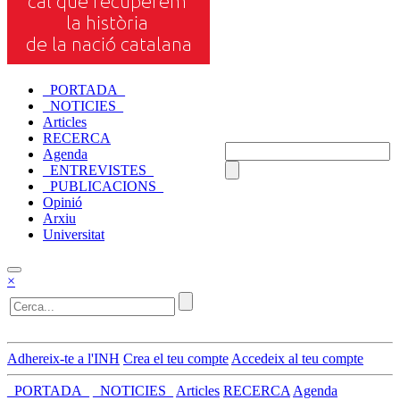
_PORTADA_
_NOTICIES_
Articles
RECERCA
Agenda
_ENTREVISTES_
_PUBLICACIONS_
Opinió
Arxiu
Universitat
×
Adhereix-te a l'INH
Crea el teu compte
Accedeix al teu compte
_PORTADA_
_NOTICIES_
Articles
RECERCA
Agenda