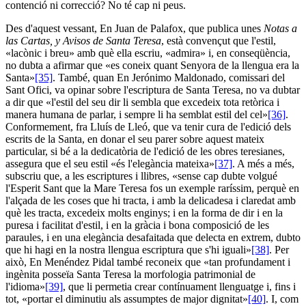
contenció ni correcció? No té cap ni peus.
Des d'aquest vessant, En Juan de Palafox, que publica unes
Notas
a
las Cartas,
y Avisos de Santa Teresa
, està convençut que l'estil,
«lacònic i breu» amb què ella escriu, «admira» i, en conseqüència,
no dubta a afirmar que «es coneix quant Senyora de la llengua era la
Santa»
[35]
. També, quan En Jerónimo Maldonado, comissari del
Sant Ofici, va opinar sobre l'escriptura de Santa Teresa, no va dubtar
a dir que «l'estil del seu dir li sembla que excedeix tota retòrica i
manera humana de parlar, i sempre li ha semblat estil del cel»
[36]
.
Conformement, fra Lluís de Lleó, que va tenir cura de l'edició dels
escrits de la Santa, en donar el seu parer sobre aquest mateix
particular, si bé a la dedicatòria de l'edició de les obres teresianes,
assegura que el seu estil «és l'elegància mateixa»
[37]
. A més a més,
subscriu que, a les escriptures i llibres, «sense cap dubte volgué
l'Esperit Sant que la Mare Teresa fos un exemple raríssim, perquè en
l'alçada de les coses que hi tracta, i amb la delicadesa i claredat amb
què les tracta, excedeix molts enginys; i en la forma de dir i en la
puresa i facilitat d'estil, i en la gràcia i bona composició de les
paraules, i en una elegància desafaitada que delecta en extrem, dubto
que hi hagi en la nostra llengua escriptura que s'hi iguali»
[38]
. Per
això, En Menéndez Pidal també reconeix que «tan profundament i
ingènita posseïa Santa Teresa la morfologia patrimonial de
l'idioma»
[39]
, que li permetia crear contínuament llenguatge i, fins i
tot, «portar el diminutiu als assumptes de major dignitat»
[40]
. I, com