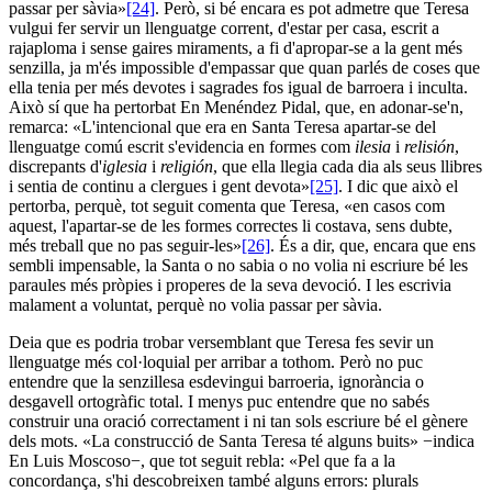
passar per sàvia»
[24]
. Però, si bé encara es pot admetre que Teresa
vulgui fer servir un llenguatge corrent, d'estar per casa, escrit a
rajaploma i sense gaires miraments, a fi d'apropar-se a la gent més
senzilla, ja m'és impossible d'empassar que quan parlés de coses que
ella tenia per més devotes i sagrades fos igual de barroera i inculta.
Això sí que ha pertorbat En Menéndez Pidal, que, en adonar-se'n,
remarca: «L'intencional que era en Santa Teresa apartar-se del
llenguatge comú escrit s'evidencia en formes com
ilesia
i
relisión
,
discrepants d'
iglesia
i
religión
, que ella llegia cada dia als seus llibres
i sentia de continu a clergues i gent devota»
[25]
. I dic que això el
pertorba, perquè, tot seguit comenta que Teresa, «en casos com
aquest, l'apartar-se de les formes correctes li costava, sens dubte,
més treball que no pas seguir-les»
[26]
. És a dir, que, encara que ens
sembli impensable, la Santa o no sabia o no volia ni escriure bé les
paraules més pròpies i properes de la seva devoció. I les escrivia
malament a voluntat, perquè no volia passar per sàvia.
Deia que es podria trobar versemblant que Teresa fes sevir un
llenguatge més col·loquial per arribar a tothom. Però no puc
entendre que la senzillesa esdevingui barroeria, ignorància o
desgavell ortogràfic total. I menys puc entendre que no sabés
construir una oració correctament i ni tan sols escriure bé el gènere
dels mots. «La construcció de Santa Teresa té alguns buits» −indica
En Luis Moscoso−, que tot seguit rebla: «Pel que fa a la
concordança, s'hi descobreixen també alguns errors: plurals