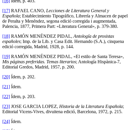
[16]
Ídem, p. 403.
[17]
RAFAEL CANO,
Lecciones de Literatura General y
Española
; Establecimiento Tipográfico, Librería y Almacen de papel
de Peralta y Menéndez, segona edició corregida i augmentada,
Palencia, 1877, Primera Part: «Literatura General», p. 379-380.
[18]
RAMÓN MENÉNDEZ PIDAL,
Antología de prosistas
españoles
; Imp. de la Lib. y Casa Edit. Hernando (S.A.), cinquena
edició corregida, Madrid, 1928, p. 144.
[19]
RAMÓN MENÉNDEZ PIDAL, «El estilo de Santa Teresa»,
Mis páginas preferidas. Temas literarios
; Antología Hispànica-7,
Editorial Gredos, Madrid, 1957, p. 200.
[20]
Ídem, p. 202.
[21]
Ídem.
[22]
Ídem, p. 203.
[23]
JOSE GARCIA LOPEZ,
Historia de la Literatura Española
;
Editorial Vicens-Vives, divuitena edició, Barcelona, 1972, p. 215.
[24]
Ídem.