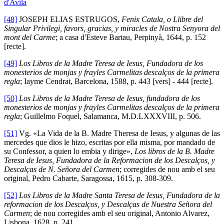
d'Avila
[48]
JOSEPH ELIAS ESTRUGOS,
Fenix Catala, o Llibre del
Singular Privilegi, favors, gracias, y miracles de Nostra Senyora del
mont del Carme
; a casa d'Esteve Bartau, Perpinyà, 1644, p. 152
[recte].
[49]
Los Libros de la Madre Teresa de Iesus, Fundadora de los
monesterios de monjas y frayles Carmelitas descalços de la primera
regla
; Iayme Cendrat, Barcelona, 1588, p. 443 [vers] - 444 [recte].
[50]
Los Libros de la Madre Teresa de Iesus, fundadora de los
monesterios de monjas y frayles Carmelitas descalços de la primera
regla
; Guillelmo Foquel, Salamanca, M.D.LXXXVIII, p. 506.
[51]
Vg. «La Vida de la B. Madre Theresa de Iesus, y algunas de las
mercedes que dios le hizo, escritas por ella misma, por mandado de
su Confessor, a quien lo embia y dirige»,
Los libros de la B. Madre
Teresa de Iesus, Fundadora de la Reformacion de los Descalços, y
Descalças de N. Señora del Carmen
; corregides de nou amb el seu
original, Pedro Cabarte, Saragossa, 1615, p. 308-309.
[52]
Los Libros de la Madre Santa Teresa de Iesus, Fundadora de la
reformacion de los Descalços, y Descalças de Nuestra Señora del
Carmen
; de nou corregides amb el seu original, Antonio Alvarez,
Lisbona, 1628, p. 241.