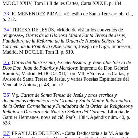
M.DC.LXXIV, Tom I i II de les Cartes, Carta XXXII, p. 134.
[33]
R. MENÉNDEZ PIDAL, «El estilo de Santa Teresa»; ob. cit.,
p. 212.
[34]
TERESA DE JESÚS, «Modo de visitar los conventos de
religiosas»,
Obras de la Gloriosa Madre Santa Teresa de Jesus,
Fundadora de la Reforma de la Orden de Nuestra Señora del
Carmen, de la Primitiva Observancia
; Joseph de Orga, Impressor;
Madrid, M.DCC.LII, Tom II, p. 519.
[35]
Obras del Ilustrissimo, Excelentissimo, y Venerable Siervo de
Dios Don Juan de Palafox y Mendoza
; Imprenta de Don Gabriel
Ramirez, Madrid, M.DCC.LXII, Tom VII, «Notas a las Cartas, y
Avisos de Santa Teresa de Jesús, y varias Poesias Espirituales del
Venerable Autor», p. 48, nota 2.
[36]
Vg.
Cartas de Santa Teresa de Jesús y otros escritos y
documentos referentes á esta Grande y Santa Madre Reformadora
de la Órden Carmelitana y Fundadora de la Órden de Religiosos y
Religiosas Descalzos de Nuestra Señora del Cármen
; Librería de
Garnier Hermanos, nova edició, París, 1884, Apèndix núm. 40, p.
528.
[37]
FRAY LUIS DE LEON, «Carta-Dedicatoria a la M. Ana de