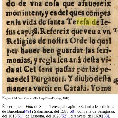
F
ragment del
Fènix Català,
d'En Josep Elias (Perpinyà, 1644)
És cert que la
Vida
de Santa Teresa, al capítol 38, tant a les edicions
de Barcelona
[49]
i Salamanca, del 1588
[50]
, com a la de Saragossa,
del 1615
[51]
, de Lisbona, del 1628
[52]
i d'Anvers, del 1630
[53]
,