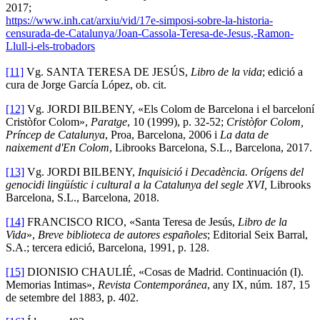
2017;
https://www.inh.cat/arxiu/vid/17e-simposi-sobre-la-historia-
censurada-de-Catalunya/Joan-Cassola-Teresa-de-Jesus,-Ramon-
Llull-i-els-trobadors
[11]
Vg. SANTA TERESA DE JESÚS,
Libro de la vida
; edició a
cura de Jorge García López, ob. cit.
[12]
Vg. JORDI BILBENY, «Els Colom de Barcelona i el barceloní
Cristòfor Colom»,
Paratge
, 10 (1999), p. 32-52;
Cristòfor Colom,
Príncep de Catalunya
, Proa, Barcelona, 2006 i
La data de
naixement d'En Colom
, Librooks Barcelona, S.L., Barcelona, 2017.
[13]
Vg. JORDI BILBENY,
Inquisició i Decadència. Orígens del
genocidi lingüístic i cultural a la Catalunya del segle XVI,
Librooks
Barcelona, S.L., Barcelona, 2018.
[14]
FRANCISCO RICO, «Santa Teresa de Jesús,
Libro de la
Vida
»,
Breve biblioteca de autores españoles
; Editorial Seix Barral,
S.A.; tercera edició, Barcelona, 1991, p. 128.
[15]
DIONISIO CHAULIÉ, «Cosas de Madrid. Continuación (I).
Memorias Intimas»,
Revista Contemporánea
, any IX, núm. 187, 15
de setembre del 1883, p. 402.