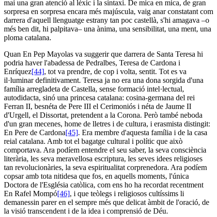
mai una gran atenció al lèxic i la sintaxi. De mica en mica, de gran
sorpresa en sorpresa encara més majúscula, vaig anar constatant com
darrera d'aquell llenguatge estrany tan poc castellà, s'hi amagava –o
més ben dit, hi palpitava– una ànima, una sensibilitat, una ment, una
ploma catalana.
Quan En Pep Mayolas va suggerir que darrera de Santa Teresa hi
podria haver l'abadessa de Pedralbes, Teresa de Cardona i
Enríquez
[44]
, tot va prendre, de cop i volta, sentit. Tot es va
il·luminar definitivament. Teresa ja no era una dona sorgida d'una
família arregladeta de Castella, sense formació intel·lectual,
autodidacta, sinó una princesa catalana: cosina-germana del rei
Ferran II, besnéta de Pere III el Cerimoniós i néta de Jaume II
d'Urgell, el Dissortat, pretendent a la Corona. Però també neboda
d'un gran mecenes, home de lletres i de cultura, i erasmista distingit:
En Pere de Cardona
[45]
. Era membre d'aquesta família i de la casa
reial catalana. Amb tot el bagatge cultural i polític que això
comportava. Ara podíem entendre el seu saber, la seva consciència
literària, les seva meravellosa escriptura, les seves idees religioses
tan revolucionàries, la seva espiritualitat corprenedora. Ara podíem
copsar amb tota nitidesa que fos, en aquells moments, l'única
Doctora de l'Església catòlica, com ens ho ha recordat recentment
En Rafel Mompó
[46]
, i que teòlegs i religiosos cultíssims li
demanessin parer en el sempre més que delicat àmbit de l'oració, de
la visió transcendent i de la idea i comprensió de Déu.