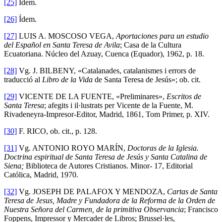
[25]
Ídem.
[26]
Ídem.
[27]
LUIS A. MOSCOSO VEGA,
Aportaciones para un estudio
del Español en Santa Teresa de Avila
; Casa de la Cultura
Ecuatoriana. Núcleo del Azuay, Cuenca (Equador), 1962, p. 18.
[28]
Vg. J. BILBENY, «Catalanades, catalanismes i errors de
traducció al
Libro de la Vida
de Santa Teresa de Jesús»; ob. cit.
[29]
VICENTE DE LA FUENTE, «Preliminares»,
Escritos de
Santa Teresa
; afegits i il·lustrats per Vicente de la Fuente, M.
Rivadeneyra-Impresor-Editor, Madrid, 1861, Tom Primer, p. XIV.
[30]
F. RICO, ob. cit., p. 128.
[31]
Vg. ANTONIO ROYO MARÍN,
Doctoras de la Iglesia.
Doctrina espiritual de Santa Teresa de Jesús y Santa Catalina de
Siena;
Biblioteca de Autores Cristianos. Minor- 17, Editorial
Católica, Madrid, 1970.
[32]
Vg. JOSEPH DE PALAFOX Y MENDOZA,
Cartas de Santa
Teresa de Jesus, Madre y Fundadora de la Reforma de la Orden de
Nuestra Señora del Carmen, de la primitiva Observancia
; Francisco
Foppens, Impressor y Mercader de Libros; Brussel·les,