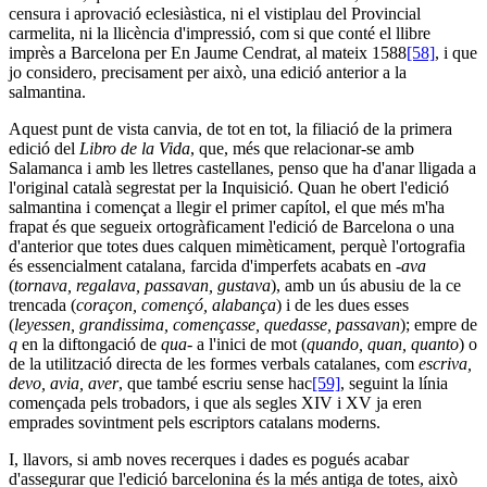
censura i aprovació eclesiàstica, ni el vistiplau del Provincial
carmelita, ni la llicència d'impressió, com si que conté el llibre
imprès a Barcelona per En Jaume Cendrat, al mateix 1588
[58]
, i que
jo considero, precisament per això, una edició anterior a la
salmantina.
Aquest punt de vista canvia, de tot en tot, la filiació de la primera
edició del
Libro de la Vida
, que, més que relacionar-se amb
Salamanca i amb les lletres castellanes, penso que ha d'anar lligada a
l'original català segrestat per la Inquisició. Quan he obert l'edició
salmantina i començat a llegir el primer capítol, el que més m'ha
frapat és que segueix ortogràficament l'edició de Barcelona o una
d'anterior que totes dues calquen mimèticament, perquè l'ortografia
és essencialment catalana, farcida d'imperfets acabats en
-ava
(
tornava, regalava, passavan, gustava
), amb un ús abusiu de la ce
trencada (
coraçon, començó, alabança
) i de les dues esses
(
leyessen, grandissima, començasse, quedasse, passavan
); empre de
q
en la diftongació de
qua-
a l'inici de mot (
quando, quan, quanto
) o
de la utilització directa de les formes verbals catalanes, com
escriva,
devo, avia, aver
, que també escriu sense hac
[59]
, seguint la línia
començada pels trobadors, i que als segles XIV i XV ja eren
emprades sovintment pels escriptors catalans moderns.
I, llavors, si amb noves recerques i dades es pogués acabar
d'assegurar que l'edició barcelonina és la més antiga de totes, això