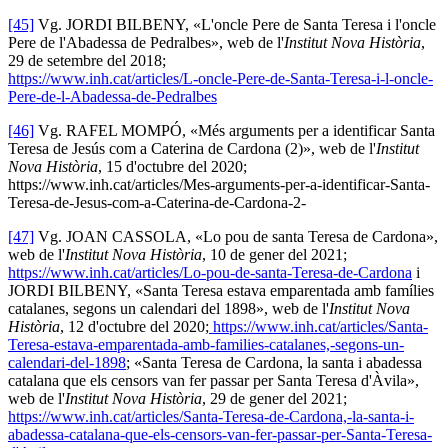
[45]
Vg. JORDI BILBENY, «L'oncle Pere de Santa Teresa i l'oncle
Pere de l'Abadessa de Pedralbes», web de l'
Institut Nova Història
,
29 de setembre del 2018;
https://www.inh.cat/articles/L-oncle-Pere-de-Santa-Teresa-i-l-oncle-
Pere-de-l-Abadessa-de-Pedralbes
[46]
Vg. RAFEL MOMPÓ, «Més arguments per a identificar Santa
Teresa de Jesús com a Caterina de Cardona (2)», web de l'
Institut
Nova Història
, 15 d'octubre del 2020;
https://www.inh.cat/articles/Mes-arguments-per-a-identificar-Santa-
Teresa-de-Jesus-com-a-Caterina-de-Cardona-2-
[47]
Vg. JOAN CASSOLA, «Lo pou de santa Teresa de Cardona»,
web de l'
Institut Nova Història
, 10 de gener del 2021;
https://www.inh.cat/articles/Lo-pou-de-santa-Teresa-de-Cardona
i
JORDI BILBENY, «Santa Teresa estava emparentada amb famílies
catalanes, segons un calendari del 1898», web de l'
Institut Nova
Història
, 12 d'octubre del 2020;
https://www.inh.cat/articles/Santa-
Teresa-estava-emparentada-amb-families-catalanes,-segons-un-
calendari-del-1898
; «Santa Teresa de Cardona, la santa i abadessa
catalana que els censors van fer passar per Santa Teresa d'Àvila»,
web de l'
Institut Nova Història
, 29 de gener del 2021;
https://www.inh.cat/articles/Santa-Teresa-de-Cardona,-la-santa-i-
abadessa-catalana-que-els-censors-van-fer-passar-per-Santa-Teresa-