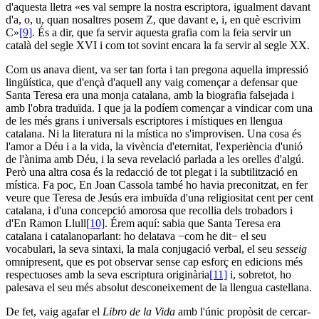
d'aquesta lletra «es val sempre la nostra escriptora, igualment davant
d'a, o, u, quan nosaltres posem Z, que davant e, i, en què escrivim
C»
[9]
. És a dir, que fa servir aquesta grafia com la feia servir un
català del segle XVI i com tot sovint encara la fa servir al segle XX.
Com us anava dient, va ser tan forta i tan pregona aquella impressió
lingüística, que d'ençà d'aquell any vaig començar a defensar que
Santa Teresa era una monja catalana, amb la biografia falsejada i
amb l'obra traduïda. I que ja la podíem començar a vindicar com una
de les més grans i universals escriptores i místiques en llengua
catalana. Ni la literatura ni la mística no s'improvisen. Una cosa és
l'amor a Déu i a la vida, la vivència d'eternitat, l'experiència d'unió
de l'ànima amb Déu, i la seva revelació parlada a les orelles d'algú.
Però una altra cosa és la redacció de tot plegat i la subtilització en
mística. Fa poc, En Joan Cassola també ho havia preconitzat, en fer
veure que Teresa de Jesús era imbuïda d'una religiositat cent per cent
catalana, i d'una concepció amorosa que recollia dels trobadors i
d'En Ramon Llull
[10]
. Érem aquí: sabia que Santa Teresa era
catalana i catalanoparlant: ho delatava −com he dit− el seu
vocabulari, la seva sintaxi, la mala conjugació verbal, el seu
sesseig
omnipresent, que es pot observar sense cap esforç en edicions més
respectuoses amb la seva escriptura originària
[11]
i, sobretot, ho
palesava el seu més absolut desconeixement de la llengua castellana.
De fet, vaig agafar el
Libro de la Vida
amb l'únic propòsit de cercar-