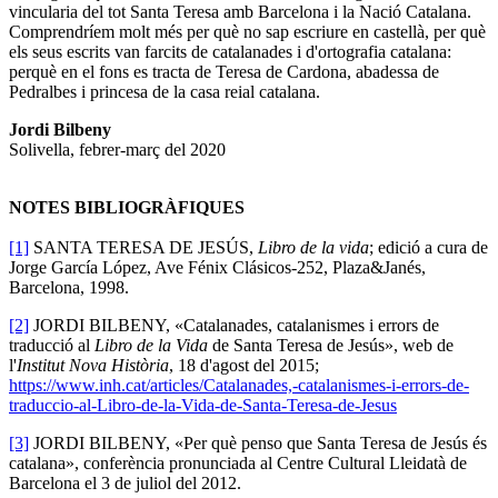
vincularia del tot Santa Teresa amb Barcelona i la Nació Catalana.
Comprendríem molt més per què no sap escriure en castellà, per què
els seus escrits van farcits de catalanades i d'ortografia catalana:
perquè en el fons es tracta de Teresa de Cardona, abadessa de
Pedralbes i princesa de la casa reial catalana.
Jordi Bilbeny
Solivella, febrer-març del 2020
NOTES BIBLIOGRÀFIQUES
[1]
SANTA TERESA DE JESÚS,
Libro de la vida
; edició a cura de
Jorge García López, Ave Fénix Clásicos-252, Plaza&Janés,
Barcelona, 1998.
[2]
JORDI BILBENY, «Catalanades, catalanismes i errors de
traducció al
Libro de la Vida
de Santa Teresa de Jesús», web de
l'
Institut Nova Història
, 18 d'agost del 2015;
https://www.inh.cat/articles/Catalanades,-catalanismes-i-errors-de-
traduccio-al-Libro-de-la-Vida-de-Santa-Teresa-de-Jesus
[3]
JORDI BILBENY, «Per què penso que Santa Teresa de Jesús és
catalana», conferència pronunciada al Centre Cultural Lleidatà de
Barcelona el 3 de juliol del 2012.