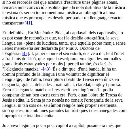
si no es recordés del que acabava d'escriure unes pàgines abans,
remarca amb convicció absoluta que «la nota distintiva de la mística
teresiana és ser en tot moment una mística autobiogràfica i una
mística que es preocupa, es desviu per parlar un llenguatge exacte i
transparent»
[41]
.
En definitiva, En Menéndez Pidal, al capdavall dels capdavalls, no
es pot estar de reconèixer que, tot i la desídia ortogràfica, la seva
llengua era «plena de lucidesa, tanta, que aquella pobra monja sense
lletres mereixeria ser declarada per Pius X Doctora de
l'Església»
[42]
. I, ja per cloure el seu estudi, ens ve a dir, fent l'ullet
a fra Lluís de Lleó, que aquella escriptura, «malgrat les anomalies
gramaticals estranyades per molts [i per ell també, és clar], és
"l'elegància mateixa"»
[43]
. És a dir: que, d'una banda, hi ha un
domini profund de la llengua i una voluntat de dignificar el
llenguatge; i de l'altra, l'escriptura i l'estil de Teresa eren únics en
elegància, gràcia, delicadesa, naturalitat, claredat, enginy i puresa.
Eren «l'elegància mateixa» i res escrit per ningú no s'hi podia
comparar de tan ben escrit com era. Però, quan l'obra de Teresa de
Jesús s'edita, la Santa ja no només no coneix l'ortografia de la seva
llengua, ni tan sols del seu àmbit religiós més proper i elemental,
sinó que escriu amb unes paraules tan rústiques i desmanegades com
impròpies de tota dona culta.
Jo anava llegint, a poc a poc, capítol a capítol, posant ara més que