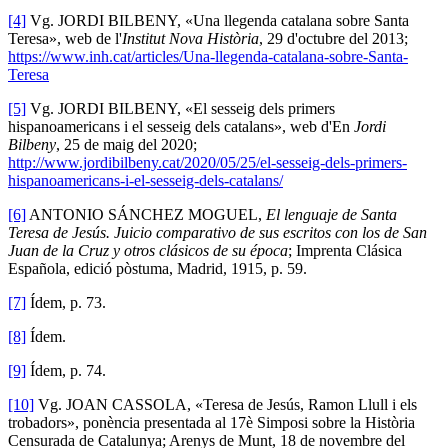
[4]
Vg. JORDI BILBENY, «Una llegenda catalana sobre Santa
Teresa», web de l'
Institut Nova Història
, 29 d'octubre del 2013;
https://www.inh.cat/articles/Una-llegenda-catalana-sobre-Santa-
Teresa
[5]
Vg. JORDI BILBENY, «El sesseig dels primers
hispanoamericans i el sesseig dels catalans», web d'En
Jordi
Bilbeny
, 25 de maig del 2020;
http://www.jordibilbeny.cat/2020/05/25/el-sesseig-dels-primers-
hispanoamericans-i-el-sesseig-dels-catalans/
[6]
ANTONIO SÁNCHEZ MOGUEL,
El lenguaje de Santa
Teresa de Jesús. Juicio comparativo de sus escritos con los de San
Juan de la Cruz y otros clásicos de su época
; Imprenta Clásica
Española, edició pòstuma, Madrid, 1915, p. 59.
[7]
Ídem, p. 73.
[8]
Ídem.
[9]
Ídem, p. 74.
[10]
Vg. JOAN CASSOLA, «Teresa de Jesús, Ramon Llull i els
trobadors», ponència presentada al 17è Simposi sobre la Història
Censurada de Catalunya; Arenys de Munt, 18 de novembre del