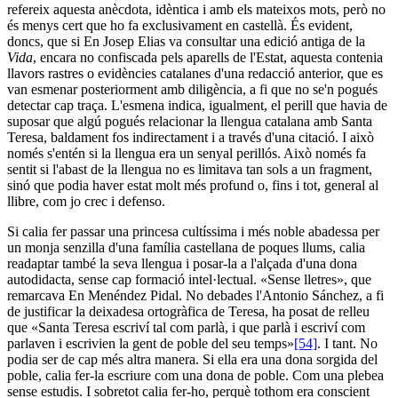
refereix aquesta anècdota, idèntica i amb els mateixos mots, però no
és menys cert que ho fa exclusivament en castellà. És evident,
doncs, que si En Josep Elias va consultar una edició antiga de la
Vida
, encara no confiscada pels aparells de l'Estat, aquesta contenia
llavors rastres o evidències catalanes d'una redacció anterior, que es
van esmenar posteriorment amb diligència, a fi que no se'n pogués
detectar cap traça. L'esmena indica, igualment, el perill que havia de
suposar que algú pogués relacionar la llengua catalana amb Santa
Teresa, baldament fos indirectament i a través d'una citació. I això
només s'entén si la llengua era un senyal perillós. Això només fa
sentit si l'abast de la llengua no es limitava tan sols a un fragment,
sinó que podia haver estat molt més profund o, fins i tot, general al
llibre, com jo crec i defenso.
Si calia fer passar una princesa cultíssima i més noble abadessa per
un monja senzilla d'una família castellana de poques llums, calia
readaptar també la seva llengua i posar-la a l'alçada d'una dona
autodidacta, sense cap formació intel·lectual. «Sense lletres», que
remarcava En Menéndez Pidal. No debades l'Antonio Sánchez, a fi
de justificar la deixadesa ortogràfica de Teresa, ha posat de relleu
que «Santa Teresa escriví tal com parlà, i que parlà i escriví com
parlaven i escrivien la gent de poble del seu temps»
[54]
. I tant. No
podia ser de cap més altra manera. Si ella era una dona sorgida del
poble, calia fer-la escriure com una dona de poble. Com una plebea
sense estudis. I sobretot calia fer-ho, perquè tothom era conscient