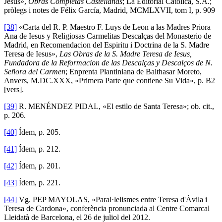
Jesús»,
Obras Completas Castellanas
; La Editorial Católica, S.A.;
pròlegs i notes de Félix García, Madrid, MCMLXVII, tom I, p. 909
[38]
«Carta del R. P. Maestro F. Luys de Leon a las Madres Priora
Ana de Iesus y Religiosas Carmelitas Descalças del Monasterio de
Madrid, en Recomendacion del Espiritu i Doctrina de la S. Madre
Teresa de Iesus»,
Las Obras de la S. Madre Teresa de Iesus,
Fundadora de la Reformacion de las Descalças y Descalços de N.
Señora del Carmen
; Enprenta Plantiniana de Balthasar Moreto,
Anvers, M.DC.XXX, «Primera Parte que contiene Su Vida», p. B2
[vers].
[39]
R. MENÉNDEZ PIDAL, «El estilo de Santa Teresa»; ob. cit.,
p. 206.
[40]
Ídem, p. 205.
[41]
Ídem, p. 212.
[42]
Ídem, p. 201.
[43]
Ídem, p. 221.
[44]
Vg. PEP MAYOLAS, «Paral·lelismes entre Teresa d'Àvila i
Teresa de Cardona», conferència pronunciada al Centre Comarcal
Lleidatà de Barcelona, el 26 de juliol del 2012.