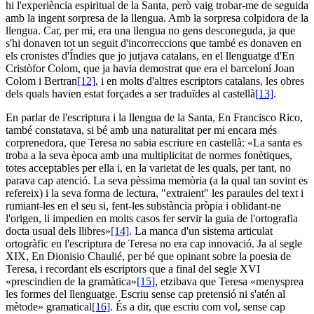
hi l'experiència espiritual de la Santa, però vaig trobar-me de seguida
amb la ingent sorpresa de la llengua. Amb la sorpresa colpidora de la
llengua. Car, per mi, era una llengua no gens desconeguda, ja que
s'hi donaven tot un seguit d'incorreccions que també es donaven en
els cronistes d'Índies que jo jutjava catalans, en el llenguatge d'En
Cristòfor Colom, que ja havia demostrat que era el barceloní Joan
Colom i Bertran
[12]
, i en molts d'altres escriptors catalans, les obres
dels quals havien estat forçades a ser traduïdes al castellà
[13]
.
En parlar de l'escriptura i la llengua de la Santa, En Francisco Rico,
també constatava, si bé amb una naturalitat per mi encara més
corprenedora, que Teresa no sabia escriure en castellà: «La santa es
troba a la seva època amb una multiplicitat de normes fonètiques,
totes acceptables per ella i, en la varietat de les quals, per tant, no
parava cap atenció. La seva pèssima memòria (a la qual tan sovint es
refereix) i la seva forma de lectura, "extraient" les paraules del text i
rumiant-les en el seu si, fent-les substància pròpia i oblidant-ne
l'origen, li impedien en molts casos fer servir la guia de l'ortografia
docta usual dels llibres»
[14]
. La manca d'un sistema articulat
ortogràfic en l'escriptura de Teresa no era cap innovació. Ja al segle
XIX, En Dionisio Chaulié, per bé que opinant sobre la poesia de
Teresa, i recordant els escriptors que a final del segle XVI
«prescindien de la gramàtica»
[15]
, etzibava que Teresa «menysprea
les formes del llenguatge. Escriu sense cap pretensió ni s'atén al
mètode» gramatical
[16]
. És a dir, que escriu com vol, sense cap