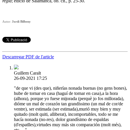
regla
; edició de Salamanca, ob. cit., p. 25-30.
Autor:
Jordi Bilbeny
Descarregar PDF de l'article
Guillem Caralt
26-09-2021 17:25
"de que vi (des que), niñerías nonada buenas (no gens bones),
hube de tornar en casa (haguí de tornar en casa),a la hora
(alhora), porque yo fuese mijorada (perquè jo fos millorada),
dióme un mal de corazón tan grandíssimo (un mal de cor/de
ventre), ser estimada (ser estimada),murió muy bien y muy
quitado (molt quiti, alliberat), incomportables, todo se me
hacía nonada (no-res), dolor grandísimo de espaldas
(d'espatlles),virtudes muy más sin comparación (molt més),
etc.... "