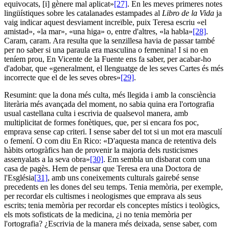
equivocats, [i] gènere mal aplicat»
[27]
. En les meves primeres notes
lingüístiques sobre les catalanades estampades al
Libro de la Vida
ja
vaig indicar aquest desviament increïble, puix Teresa escriu «el
amistad», «la mar», «una higa» o, entre d'altres, «la habla»
[28]
.
Caram, caram. Ara resulta que la senzillesa havia de passar també
per no saber si una paraula era masculina o femenina! I si no en
teníem prou, En Vicente de la Fuente ens fa saber, per acabar-ho
d'adobar, que «generalment, el llenguatge de les seves Cartes és més
incorrecte que el de les seves obres»
[29]
.
Resumint: que la dona més culta, més llegida i amb la consciència
literària més avançada del moment, no sabia quina era l'ortografia
usual castellana culta i escrivia de qualsevol manera, amb
multiplicitat de formes fonètiques, que, per si encara fos poc,
emprava sense cap criteri. I sense saber del tot si un mot era masculí
o femení. O com diu En Rico: «D'aquesta manca de retentiva dels
hàbits ortogràfics han de provenir la majoria dels rusticismes
assenyalats a la seva obra»
[30]
. Em sembla un disbarat com una
casa de pagès. Hem de pensar que Teresa era una Doctora de
l'Església
[31]
, amb uns coneixements culturals gairebé sense
precedents en les dones del seu temps. Tenia memòria, per exemple,
per recordar els cultismes i neologismes que emprava als seus
escrits; tenia memòria per recordar els conceptes místics i teològics,
els mots sofisticats de la medicina, ¿i no tenia memòria per
l'ortografia? ¿Escrivia de la manera més deixada, sense saber, com