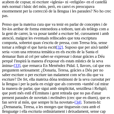
acabem de copsar, ni escriure «iglesia» ni «religión» en el castellà
més normal i bàsic del món, però, en canvi es preocupava
enormement per la correcció de la llengua i les paraules? No ho crec
pas.
Penso que la mateixa cura que va tenir en parlar de conceptes i de
fer-los arribar de forma entenedora a tothom, tant als teòlegs com a
la gent de carrer, la va posar també a escriure bé, curosament i amb
atenció, malgrat les eventuals relliscades que tota escriptura
comporta, sobretot quan s'escriu de pressa, com Teresa feia, sense
tornar a rellegir el que havia escrit
[32]
. Suposo que per això també
seria «com una retronxa temàtica en els escrits de la Santa el
demanar llum al cel per saber-se expressar i donar gràcies a Déu
perquè l'inspirà la manera d'exposar els estats místics de la seva
ànima»
[33]
, que remarca En Menéndez Pidal. I, llavors, cal que ens
preguntem seriosament: ¿Donaria, Teresa, gràcies a Déu per no
saber escriure o per escriure tan malament com se'ns diu que va
escriure? De fet, ella mateixa dóna testimoni de la seva curositat per
la llengua i per la parla en exigir que als convents «també cal mirar
la manera de parlar, que sigui amb simplicitat, senzillesa i Religió;
que porti més estil d'Ermitans i gent retirada que no pas d'anar
prenent paraules de novetats i
melindres
(crec que en diuen), que es
fan servir al món, que sempre hi ha novetats»
[34]
. Tornem-hi:
¿Demanaria, Teresa, a les monges que tinguessin cura amb el
llenguatge i ella escriuria ordinàriament i deixadament, sense cap