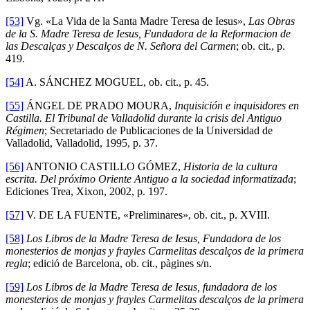
[53]
Vg. «La Vida de la Santa Madre Teresa de Iesus»,
Las Obras
de la S. Madre Teresa de Iesus, Fundadora de la Reformacion de
las Descalças y Descalços de N. Señora del Carmen
; ob. cit., p.
419.
[54]
A. SÁNCHEZ MOGUEL, ob. cit., p. 45.
[55]
ÁNGEL DE PRADO MOURA,
Inquisición e inquisidores en
Castilla. El Tribunal de Valladolid durante la crisis del Antiguo
Régimen
; Secretariado de Publicaciones de la Universidad de
Valladolid, Valladolid, 1995, p. 37.
[56]
ANTONIO CASTILLO GÓMEZ,
Historia de la cultura
escrita. Del próximo Oriente Antiguo a la sociedad informatizada
;
Ediciones Trea, Xixon, 2002, p. 197.
[57]
V. DE LA FUENTE, «Preliminares», ob. cit., p. XVIII.
[58]
Los Libros de la Madre Teresa de Iesus, Fundadora de los
monesterios de monjas y frayles Carmelitas descalços de la primera
regla
; edició de Barcelona, ob. cit., pàgines s/n.
[59]
Los Libros de la Madre Teresa de Iesus, fundadora de los
monesterios de monjas y frayles Carmelitas descalços de la primera