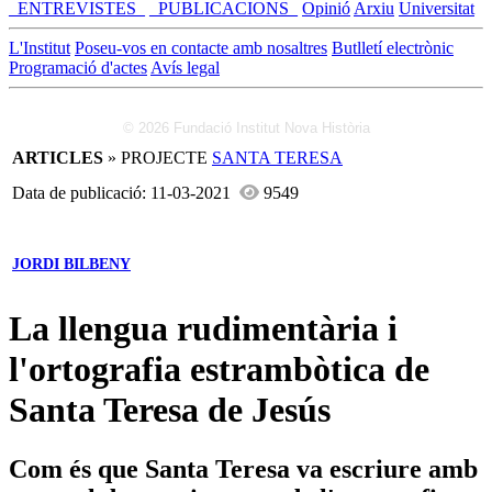
_ENTREVISTES_
_PUBLICACIONS_
Opinió
Arxiu
Universitat
L'Institut
Poseu-vos en contacte amb nosaltres
Butlletí electrònic
Programació d'actes
Avís legal
© 2026 Fundació Institut Nova Història
ARTICLES
» PROJECTE
SANTA TERESA
Data de publicació: 11-03-2021
9549
JORDI BILBENY
La llengua rudimentària i
l'ortografia estrambòtica de
Santa Teresa de Jesús
Com és que Santa Teresa va escriure amb