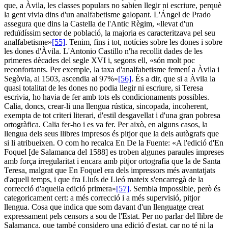
que, a Àvila, les classes populars no sabien llegir ni escriure, perquè
la gent vivia dins d'un analfabetisme galopant. L'Ángel de Prado
assegura que dins la Castella de l'Antic Règim, «llevat d'un
reduïdíssim sector de població, la majoria es caracteritzava pel seu
analfabetisme»
[55]
. Tenim, fins i tot, notícies sobre les dones i sobre
les dones d'Àvila. L'Antonio Castillo n'ha recollit dades de les
primeres dècades del segle XVI i, segons ell, «són molt poc
reconfortants. Per exemple, la taxa d'analfabetisme femení a Àvila i
Segòvia, al 1503, ascendia al 97%»
[56]
. És a dir, que si a Àvila la
quasi totalitat de les dones no podia llegir ni escriure, si Teresa
escrivia, ho havia de fer amb tots els condicionaments possibles.
Calia, doncs, crear-li una llengua rústica, sincopada, incoherent,
exempta de tot criteri literari, d'estil desgavellat i d'una gran pobresa
ortogràfica. Calia fer-ho i es va fer. Per això, en alguns casos, la
llengua dels seus llibres impresos és pitjor que la dels autògrafs que
si li atribueixen. O com ho recalca En De la Fuente: «A l'edició d'En
Foquel [de Salamanca del 1588] es troben algunes paraules impreses
amb força irregularitat i encara amb pitjor ortografia que la de Santa
Teresa, malgrat que En Foquel era dels impressors més avantatjats
d'aquell temps, i que fra Lluís de Lleó mateix s'encarregà de la
correcció d'aquella edició primera»
[57]
. Sembla impossible, però és
categoricament cert: a més correcció i a més supervisió, pitjor
llengua. Cosa que indica que som davant d'un llenguatge creat
expressament pels censors a sou de l'Estat. Per no parlar del llibre de
Salamanca, que també considero una edició d'estat, car no té ni la