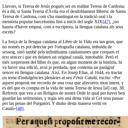
Llavors, si Teresa de Jesús pogués ser en realitat Teresa de Cardona;
és a dir, si Santa Teresa d'Àvila era el desdoblament llibresc de Santa
Teresa de Cardona, com s'ha mantingut en la tradició oral i la
memòria popular barcelonina fins a inicis del segle XIX
[47]
, ¿no
hauria d'haver emprat, com a escriptora, la llengua catalana als seus
escrits?
La força de la llengua catalana al
Libro de la Vida
era tan gran, que
no només es pot detectar per l'ortografia catalana, imbuïda de
sesseig, sinó també pels infinitíssims catalanismes que corquen el
text sencer i que en delaten un original català, introbable. Però el
més sorprenent del llibre és que, en algun moment de la història, hi
va haver una edició, avui ja perduda, que contenia un paràgraf
sencer en llengua catalana. Així, En Josep Elias, al 1644, en tractar
un tema d'indulgències plenàries al seu
Fènix Català
, escriu: «Per
aquest proposit me recordo de una cosa que afavoreix mon intent, y
es del que es compta en la vida de santa Teresa de Iesus [al] cap. 38.
Refereix que veu a un Religios de nostra Orde lo qual per haver ben
guardat las serimonias, y regla sen aná desta vida al Cel sens passar
per las penas del Purgatori. Y diuho desta manera vertit en
Català»
[48]
.