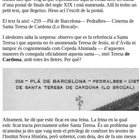
d’una postal de finals del segle XIX i està numerada. Allí hi trobo un
petit text, que llegeixo. Heus ací l’escrit de la postal.
El text fa així: «259 —Plá de Barcelona— Pedralbes— Cisterna de
Santa Teresa de Cardona (Lo Brocal)».
I aleshores salta la sorpresa: observo que es fa referència a Santa
Teresa i que aquesta no és anomenada Teresa de Jesús, ni d’Àvila ni
tampoc és cognomenada com Cepeda Ahumada — d’aquestes
maneres és coneguda oficialment aquesta santa—, sinó Teresa
de
Cardona
, amb totes les lletres. Per què?
Altrament, he dit que estic ficat en una feina. La feina en la qual
estic ficat tracta precisament sobre Santa Teresa. És un problema que
m'amoïna ja des que vaig tenir el privilegi de conèixer les teories de
l'Institut Nova Història, però sobretot, com deia, des de fa uns mesos