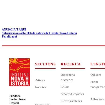
ANUNCIA'T AQUÍ
Subscriviu-vos al butlletí de notícies de l'Institut Nova Història
Feu clic aquí
SECCIONS
RECERCA
L'INST
Descoberta
Qui som
d'Amèrica
Articles
Portal
Colom
transparènc
Notícies
Servent/Cervantes
Fundació
Adhesions
Institut Nova
Lletres catalanes
Història
Entrevistes