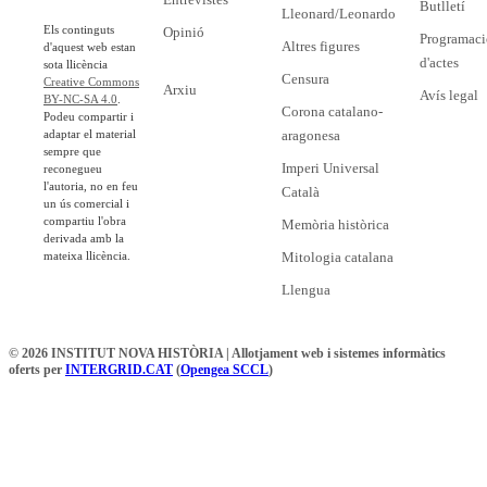
Butlletí
Lleonard/Leonardo
Els continguts
Opinió
Programaci
Altres figures
d'aquest web estan
d'actes
sota llicència
Censura
Creative Commons
Arxiu
Avís legal
BY-NC-SA 4.0
.
Corona catalano-
Podeu compartir i
adaptar el material
aragonesa
sempre que
Imperi Universal
reconegueu
l'autoria, no en feu
Català
un ús comercial i
compartiu l'obra
Memòria històrica
derivada amb la
mateixa llicència.
Mitologia catalana
Llengua
© 2026 INSTITUT NOVA HISTÒRIA | Allotjament web i sistemes informàtics
oferts per
INTERGRID.CAT
(
Opengea SCCL
)