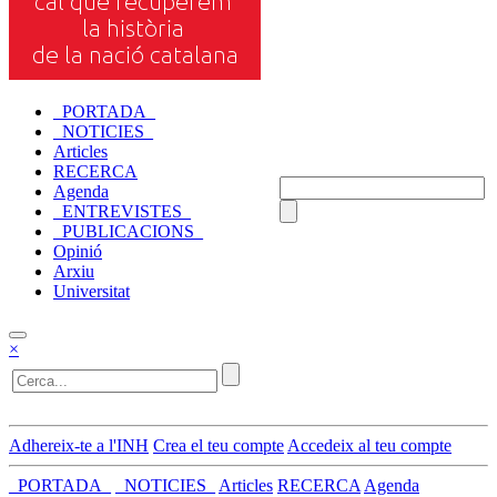
_PORTADA_
_NOTICIES_
Articles
RECERCA
Agenda
_ENTREVISTES_
_PUBLICACIONS_
Opinió
Arxiu
Universitat
×
Adhereix-te a l'INH
Crea el teu compte
Accedeix al teu compte
_PORTADA_
_NOTICIES_
Articles
RECERCA
Agenda