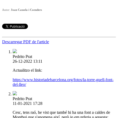
Autor:
Joan Cassola i Coenders
Descarregar PDF de l'article
Pedrito Prat
26-12-2022 13:11
Actualitzo el link:
https://www.historiadebarcelona.org/fotos/la-torre-guell-font-
del-lleo/
Pedrito Prat
11-01-2021 17:28
Cesc, tens raó, he vist que també hi ha una font a caldes de
Montbui que s'anomena així, però jo em referia a aquesta: