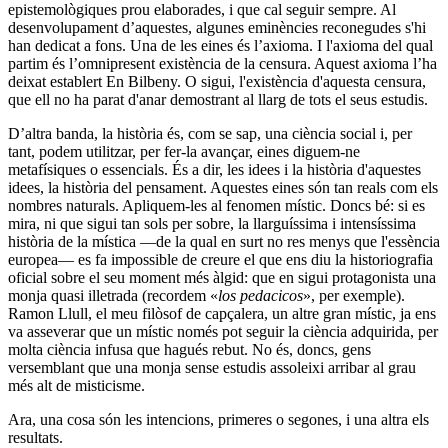
epistemològiques prou elaborades, i que cal seguir sempre. Al
desenvolupament d’aquestes, algunes eminències reconegudes s'hi
han dedicat a fons. Una de les eines és l’axioma. I l'axioma del qual
partim és l’omnipresent existència de la censura. Aquest axioma l’ha
deixat establert En Bilbeny. O sigui, l'existència d'aquesta censura,
que ell no ha parat d'anar demostrant al llarg de tots el seus estudis.
D’altra banda, la història és, com se sap, una ciència social i, per
tant, podem utilitzar, per fer-la avançar, eines diguem-ne
metafísiques o essencials. És a dir, les idees i la història d'aquestes
idees, la història del pensament. Aquestes eines són tan reals com els
nombres naturals. Apliquem-les al fenomen místic. Doncs bé: si es
mira, ni que sigui tan sols per sobre, la llarguíssima i intensíssima
història de la mística —de la qual en surt no res menys que l'essència
europea— es fa impossible de creure el que ens diu la historiografia
oficial sobre el seu moment més àlgid: que en sigui protagonista una
monja quasi illetrada (recordem «
los
pedacicos
», per exemple).
Ramon Llull, el meu filòsof de capçalera, un altre gran místic, ja ens
va asseverar que un místic només pot seguir la ciència adquirida, per
molta ciència infusa que hagués rebut. No és, doncs, gens
versemblant que una monja sense estudis assoleixi arribar al grau
més alt de misticisme.
Ara, una cosa són les intencions, primeres o segones, i una altra els
resultats.