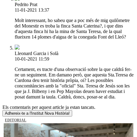
Pedrito Prat
11-01-2021 13:37
Molt interessant, ho sabeu que a poc més de mig quilòmetre
del Monestir es troba la finca Santa Caterina?, i que dins
d'aquesta finca hi ha la mina de Santa Teresa, de la qual
flueixen 14 plomes d'aigua de la coneguda Font del Lleó?
Lleonard Garcia i Solà
10-01-2021 11:59
Certament, es tracte d'una observació sobre la que caldrá fer-
ne un seguiment. Em damano però, que aquesta Sta.Teresa de
Cardona deu tenir història pròpia, oi? Les possibles
concomitàncies amb la "oficial" Sta. Teresa de Jesús son les
que ja J. Bilbeny i en Pep Mayolas deuen haver estudiat i
posat damunt la taula. Caldrà, doncs, posar-se al dia.
Els comentaris per aquest article ja estan tancats.
Adhereix-te a l'Institut Nova Història!
EDITORIAL