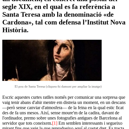
segle XIX, en el qual es fa referència a
Santa Teresa amb la denominació «de
Cardona», tal com defensa l’Institut Nova
Història.
El pou de Santa Teresa (cliqueu-hi damunt per ampliar la imatge)
Escric aquestes curtes ratlles només per comunicar una sorpresa que
vaig tenir abans d'ahir mentre em distreia un moment, en un descans
—però sense canviar d'atmosfera— de la feina en la qual estic ficat
des de fa uns mesos. Així, sense moure'm de la cadira, davant de
l'ordinador, premo sobre unes fotografies antigues de Barcelona al
servidor que tots coneixem.
[1]
Em semblen interessants i segueixo
mirant fins que veig la que reprodueixo aquí al costat dret. Es tracta