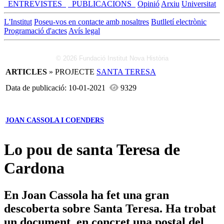
_ENTREVISTES_
_PUBLICACIONS_
Opinió
Arxiu
Universitat
L'Institut
Poseu-vos en contacte amb nosaltres
Butlletí electrònic
Programació d'actes
Avís legal
© 2026 Fundació Institut Nova Història
ARTICLES
» PROJECTE
SANTA TERESA
Data de publicació: 10-01-2021
9329
JOAN CASSOLA I COENDERS
Lo pou de santa Teresa de
Cardona
En Joan Cassola ha fet una gran
descoberta sobre Santa Teresa. Ha trobat
un document, en concret una postal del