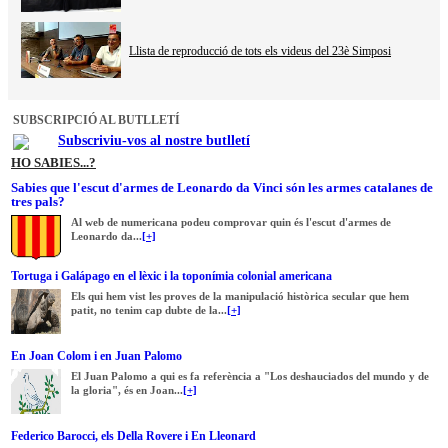
Llista de reproducció de tots els videus del 23è Simposi
SUBSCRIPCIÓ AL BUTLLETÍ
Subscriviu-vos al nostre butlletí
HO SABIES...?
Sabies que l'escut d'armes de Leonardo da Vinci són les armes catalanes de
tres pals?
Al web de numericana podeu comprovar quin és l'escut d'armes de
Leonardo da...
[+]
Tortuga i Galápago en el lèxic i la toponímia colonial americana
Els qui hem vist les proves de la manipulació històrica secular que hem
patit, no tenim cap dubte de la...
[+]
En Joan Colom i en Juan Palomo
El Juan Palomo a qui es fa referència a "Los deshauciados del mundo y de
la gloria", és en Joan...
[+]
Federico Barocci, els Della Rovere i En Lleonard