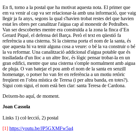
En fi, torno a la postal que ha motivat aquesta nota. El primer que
em va venir al cap va ser relacionar-la amb una informació, que vaig
llegir ja fa anys, segons la qual s'havien trobat restes del que havien
estat les obres per canalitzar l'aigua cap al monestir de Pedralbes.
Van ser descobertes mentre era construïda a la zona la finca d’En
Gerard Piqué, el defensa del Barça. Però el text en qüestió fa
referència a una cisterna. Si la cisterna porta el nom de la santa, és
que aquesta hi va tenir alguna cosa a veure: o bé la va construir o bé
la va reformar. Una canalització addicional d'aigua potable que és
traslladada d'un lloc a un altre lloc, és lògic pensar trobar-la en un
gran edifici, mentre que una cisterna s'omple normalment amb aigua
de pluja. O van batejar el pou amb el nom de la santa en senzill
homenatge, o potser ho van fer en referència a un motiu retòric
freqüent en l’obra mística de Teresa (i per altra banda, en totes?).
Sigui com sigui, el nom està ben clar: santa Teresa de Cardona.
Deixem-ho aquí, de moment.
Joan Cassola
Links 1) col·lecció, 2) postal
[1]
https://youtu.be/JP5GXMFw5a4