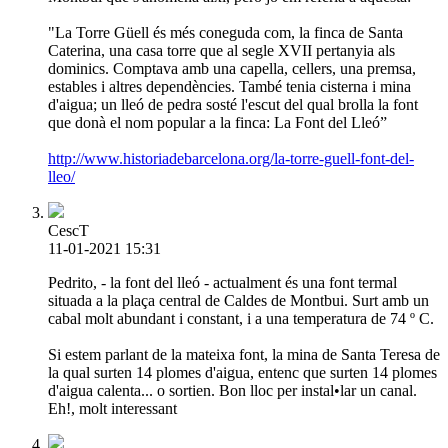
"La Torre Güell és més coneguda com, la finca de Santa
Caterina, una casa torre que al segle XVII pertanyia als
dominics. Comptava amb una capella, cellers, una premsa,
estables i altres dependències. També tenia cisterna i mina
d'aigua; un lleó de pedra sosté l'escut del qual brolla la font
que donà el nom popular a la finca: La Font del Lleó”
http://www.historiadebarcelona.org/la-torre-guell-font-del-
lleo/
CescT
11-01-2021 15:31
Pedrito, - la font del lleó - actualment és una font termal
situada a la plaça central de Caldes de Montbui. Surt amb un
cabal molt abundant i constant, i a una temperatura de 74 º C.
Si estem parlant de la mateixa font, la mina de Santa Teresa de
la qual surten 14 plomes d'aigua, entenc que surten 14 plomes
d'aigua calenta... o sortien. Bon lloc per instal•lar un canal.
Eh!, molt interessant