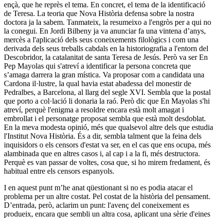
ençà, que he reprès el tema. En concret, el tema de la identificació
de Teresa. La teoria que Nova Història defensa sobre la nostra
doctora ja la sabem. Tanmateix, la resumeixo a l'engròs per a qui no
la conegui. En Jordi Bilbeny ja va anunciar fa una vintena d’anys,
mercès a l'aplicació dels seus coneixements filològics i com una
derivada dels seus treballs cabdals en la historiografia a l'entorn del
Descobridor, la catalanitat de santa Teresa de Jesús. Però va ser En
Pep Mayolas qui s'atreví a identificar la persona concreta que
s’amaga darrera la gran mística. Va proposar com a candidata una
Cardona il·lustre, la qual havia estat abadessa del monestir de
Pedralbes, a Barcelona, al llarg del segle XVI. Sembla que la postal
que porto a col·lació li donaria la raó. Però dic que En Mayolas s'hi
atreví, perquè l'enigma a resoldre encara està molt amagat i
embrollat i el personatge proposat sembla que està molt desdoblat.
En la meva modesta opinió, més que qualsevol altre dels que estudia
l'Institut Nova Història. És a dir, sembla talment que la feina dels
inquisidors o els censors d'estat va ser, en el cas que ens ocupa, més
alambinada que en altres casos i, al cap i a la fi, més destructora.
Perquè es van passar de voltes, cosa que, si ho mirem fredament, és
habitual entre els censors espanyols.
I en aquest punt m’he anat qüestionant si no es podia atacar el
problema per un altre costat. Pel costat de la història del pensament.
D’entrada, però, aclarim un punt: l'avenç del coneixement es
produeix, encara que sembli un altra cosa, aplicant una sèrie d'eines