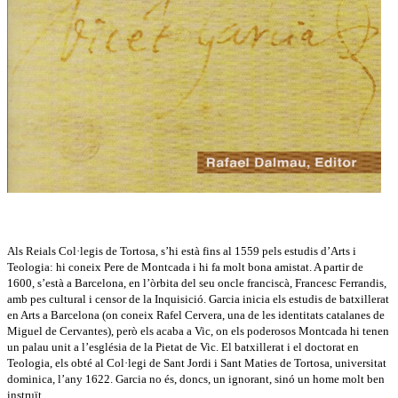
Als Reials Col·legis de Tortosa, s’hi està fins al 1559 pels estudis d’Arts i
Teologia: hi coneix Pere de Montcada i hi fa molt bona amistat. A partir de
1600, s’està a Barcelona, en l’òrbita del seu oncle franciscà, Francesc Ferrandis,
amb pes cultural i censor de la Inquisició. Garcia inicia els estudis de batxillerat
en Arts a Barcelona (on coneix Rafel Cervera, una de les identitats catalanes de
Miguel de Cervantes), però els acaba a Vic, on els poderosos Montcada hi tenen
un palau unit a l’església de la Pietat de Vic. El batxillerat i el doctorat en
Teologia, els obté al Col·legi de Sant Jordi i Sant Maties de Tortosa, universitat
dominica, l’any 1622. Garcia no és, doncs, un ignorant, sinó un home molt ben
instruït.