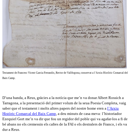
Testament de Francesc Vicent Garcia Ferrandis, Rector de Vallfogona, conservat a l’Arxiu Històric Comarcal del
Baix Camp
.
D’una banda, a Reus, gràcies a la notícia que me’n va donar Albert Rossich a
Tarragona, a la presentació del primer volum de la seua Poesia Completa, vaig
saber que el testament i molts altres papers del nostre home eren a
l’Arxiu
Històric Comarcal del Baix Camp
, a deu minuts de casa meva: l’historiador
Ezequiel Gort me’n va dir que fou un regidor del poble qui va agafar-los a fi de
bé abans no els cremessin els cafres de la FAI o els destralers de Franco, i els va
dur a Reus.