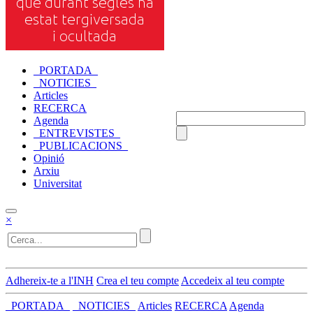
_PORTADA_
_NOTICIES_
Articles
RECERCA
Agenda
_ENTREVISTES_
_PUBLICACIONS_
Opinió
Arxiu
Universitat
×
Adhereix-te a l'INH
Crea el teu compte
Accedeix al teu compte
_PORTADA_
_NOTICIES_
Articles
RECERCA
Agenda