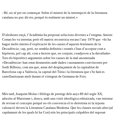
- Bé, no sé per on començar. Sobre el misteri de la interrupció de la literatura
catalana no puc dir res, perquè és realment un misteri.»
D’aleshores ençà, l’Acadèmia ha proposat solucions diverses a l’enigma. Antoni
Comas ho va intentar, però ell mateix reconeixia encara l’any 1979 que «hi ha
hagut molts intents d’explicació de les causes d’aquests fenòmens de la
Decadència
; cap, però, no sembla definitiu i només s’han d’acceptar com a
hipòtesis, pel cap alt, com a factors que, en conjunt, coadjuven a la davallada».
Tots els hipotètics arguments sobre les causes de la mal anomenada
«Decadència» han estat desmentits amb dades i raonaments convincents per
Jordi Bilbeny, com ara que, arran del desplaçament de la capitalitat de
Barcelona cap a València, la capital del Túria i la literatura que s’hi farà es
castellanitzaran molt durant el virregnat de Germana de Foix.
Més tard, Joaquim Molas i filòlegs de prestigi dels anys 80 del segle XX,
adscrits al Marxisme i, doncs, amb una visió ideològica esbiaixada, van intentar
de revisar el concepte perquè no els convencia el to derrotista ni la injusta
valoració devers la Literatura Catalana Moderna. Que les classes socials altes (al
capdamunt de les quals hi ha Cort) són les principals culpables del suposat