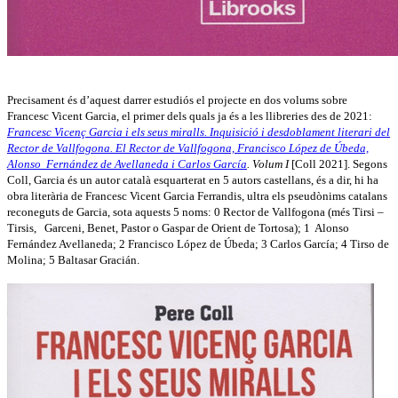
Precisament és d’aquest darrer estudiós el projecte en dos volums sobre
Francesc Vicent Garcia, el primer dels quals ja és a les llibreries des de 2021:
Francesc Vicenç Garcia i els seus miralls. Inquisició i desdoblament literari del
Rector de Vallfogona. El Rector de Vallfogona, Francisco López de Úbeda,
Alonso Fernández de Avellaneda i Carlos García
. Volum I
[Coll 2021]. Segons
Coll, Garcia és un autor català esquarterat en 5 autors castellans, és a dir, hi ha
obra literària de Francesc Vicent Garcia Ferrandis, ultra els pseudònims catalans
reconeguts de Garcia, sota aquests 5 noms: 0 Rector de Vallfogona (més Tirsi –
Tirsis, Garceni, Benet, Pastor o Gaspar de Orient de Tortosa); 1 Alonso
Fernández Avellaneda; 2 Francisco López de Úbeda; 3 Carlos García; 4 Tirso de
Molina; 5 Baltasar Gracián.