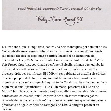
D’altra banda, que la Inquisició, controlada pels monarques, per damunt de les
Corts dels diversos regnes sobirans, és un instrument de repressió no només
religiosa i ideològica sinó també política i nacional ho demostren els
historiadors Josep M. Salrach i Eulàlia Duran quan, al volum 2 de la
Història
dels Països Catalans
, coordinada per Albert Balcells, afirmen que «també la
política de castellanització duta a terme per les autoritats reials provocà
diverses rèpliques i conflictes. El 1569, en ser publicats en castellà els edictes
de visita per part de la Inquisició, hom sol·licità que els inquisidors no
poguessin ser castellans i que la Inquisició de Catalunya fos independent de la
Suprema, d’àmbit peninsular. [...] En el Memorial presentat a les Corts de
Montsó hom feia remarcar que els monjos castellans exigien dels fidels que es
confessessin en castellà, amb l’expressió des d’aleshores tantes vegades
reiterada de ‘hablad en cristiano’. La influència castellana que penetrava en la
predicació obligà el concili de Tarragona de 1591 a obligar a predicar en
català».