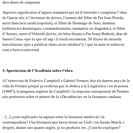
dies abans de traspassar.
Aspectes significatius d’aquest testament per tal d’entendre i completar l’obra
de Garcia són, a l’inventari de deixes, l’esment del llibre de Fra Joan Pineda,
autor franciscà català (espoliat); el llibre de Domingo de Soto, dominic
(influències dominiques, contrareformistes, tanmateix no dogmàtic); el llibre
d’Ariosto, autor d’
Orlando furiós
; els béns donats a Fra Josep Barberà, abat de
Santes Creus «per lo que ell sap i li tinch encomenat, 50 lliures de moneda
barcelonina» (per a publicar obres seves inèdites?); i que la mare el sobreviu
com a hereva universal.
3. Aportacions de l’Acadèmia sobre l’obra
A l’entrevista de Federico Campbell a Gabriel Ferrater, feta els darrers anys de la
vida de Ferrater perquè ja confessa que es dedica a la Lingüística i no fa poesia
(1969?), la pregunta següent de Campbell i la resposta corresponent de Ferrater
són pertinents sobre el misteri de la «Decadència» en la literatura catalana:
- [...] ¿com explicaries la ruptura entre la literatura medieval i la
contemporània? Una literatura que havia donat un Llull i un Ausiàs March, i
després, durant uns quants segles, ja no produeix res. ¿Com ho expliques?