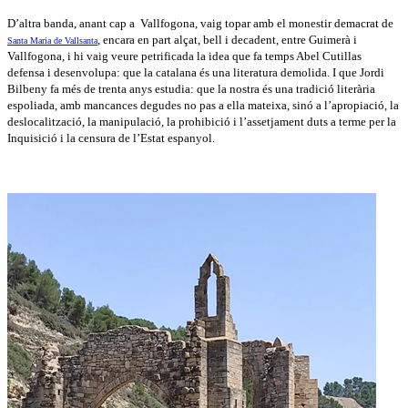
D’altra banda, anant cap a Vallfogona, vaig topar amb el monestir demacrat de
, encara en part alçat, bell i decadent, entre Guimerà i
Santa Maria de Vallsanta
Vallfogona, i hi vaig veure petrificada la idea que fa temps Abel Cutillas
defensa i desenvolupa: que la catalana és una literatura demolida. I que Jordi
Bilbeny fa més de trenta anys estudia: que la nostra és una tradició literària
espoliada, amb mancances degudes no pas a ella mateixa, sinó a l’apropiació, la
deslocalització, la manipulació, la prohibició i l’assetjament duts a terme per la
Inquisició i la censura de l’Estat espanyol.