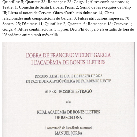
Quintilles: 5; Quartets: 33; Romanços: 23; Goigs: 1; Altres combinacions: 4;
Teatre: 1: Comèdia de Santa Bàrbara; Prosa: 2; Sermó de les exèquies de Felip
III; Lletra al notari de Cervera. Obres d’atribució dubtosa: 14; Obres
relacionades amb composicions de Garcia: 3; Falses atribucions impreses: 70;
Sonets: 25; Dècimes: 11; Quintilles: 2; Quartets: 6; Romanços: 18; Octaves: 1;
Goigs: 4; Altres combinacions: 3. I prou. Déu n’hi do, però els estudis de fora de
l’Acadèmia aniran molt més enllà.