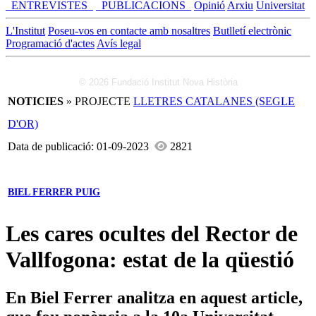
_ENTREVISTES_
_PUBLICACIONS_
Opinió
Arxiu
Universitat
L'Institut
Poseu-vos en contacte amb nosaltres
Butlletí electrònic
Programació d'actes
Avís legal
© 2026 Fundació Institut Nova Història
NOTICIES
» PROJECTE
LLETRES CATALANES (SEGLE
D'OR)
Data de publicació: 01-09-2023
2821
BIEL FERRER PUIG
Les cares ocultes del Rector de
Vallfogona: estat de la qüestió
En Biel Ferrer analitza en aquest article,