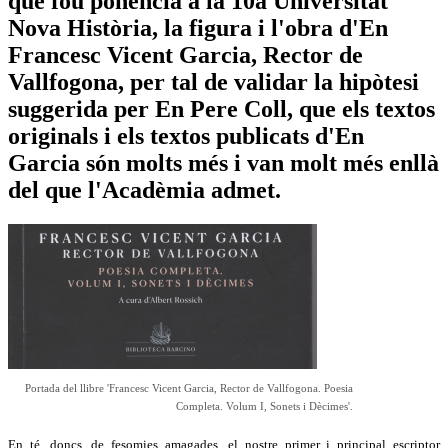
que fou ponència a la 10a Universitat
Nova Història, la figura i l'obra d'En
Francesc Vicent Garcia, Rector de
Vallfogona, per tal de validar la hipòtesi
suggerida per En Pere Coll, que els textos
originals i els textos publicats d'En
Garcia són molts més i van molt més enllà
del que l'Acadèmia admet.
Portada del llibre 'Francesc Vicent Garcia, Rector de Vallfogona. Poesia
Completa. Volum I, Sonets i Dècimes'.
En té, doncs, de fesomies amagades, el nostre primer i principal escriptor