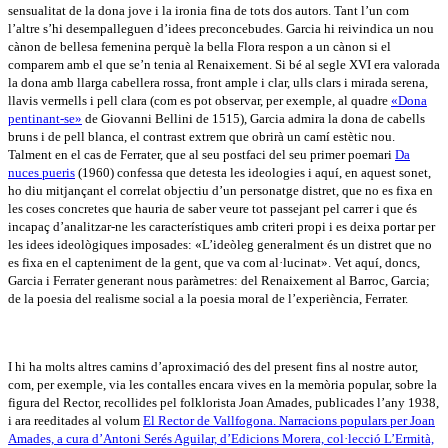
sensualitat de la dona jove i la ironia fina de tots dos autors. Tant l’un com
l’altre s’hi desempalleguen d’idees preconcebudes. Garcia hi reivindica un nou
cànon de bellesa femenina perquè la bella Flora respon a un cànon si el
comparem amb el que se’n tenia al Renaixement. Si bé al segle XVI era valorada
la dona amb llarga cabellera rossa, front ample i clar, ulls clars i mirada serena,
llavis vermells i pell clara (com es pot observar, per exemple, al quadre
«Dona
pentinant-se»
de Giovanni Bellini de 1515), Garcia admira la dona de cabells
bruns i de pell blanca, el contrast extrem que obrirà un camí estètic nou.
Talment en el cas de Ferrater, que al seu postfaci del seu primer poemari
Da
nuces pueris
(1960) confessa que detesta les ideologies i aquí, en aquest sonet,
ho diu mitjançant el correlat objectiu d’un personatge distret, que no es fixa en
les coses concretes que hauria de saber veure tot passejant pel carrer i que és
incapaç d’analitzar-ne les característiques amb criteri propi i es deixa portar per
les idees ideològiques imposades: «L’ideòleg generalment és un distret que no
es fixa en el capteniment de la gent, que va com al·lucinat». Vet aquí, doncs,
Garcia i Ferrater generant nous paràmetres: del Renaixement al Barroc, Garcia;
de la poesia del realisme social a la poesia moral de l’experiència, Ferrater.
I hi ha molts altres camins d’aproximació des del present fins al nostre autor,
com, per exemple, via les contalles encara vives en la memòria popular, sobre la
figura del Rector, recollides pel folklorista Joan Amades, publicades l’any 1938,
i ara reeditades al volum
El Rector de Vallfogona. Narracions populars per Joan
Amades, a cura d’Antoni Serés Aguilar, d’Edicions Morera, col·lecció L’Ermità,