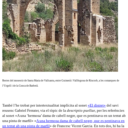
Restes del monestir de Santa Maria de Vallsanta, entre Guimerà i Vallfogona de Riucorb, a les comarques de
l’Urgell i de la Conca de Barberà.
També l’he trobat per intertextualitat implícita al sonet
«El distret»
del savi
reusenc Gabriel Ferrater, via el tòpic de la
descriptio puellae
, per les referències
al sonet «A una ‘hermosa’ dama de cabell negre, que es pentinava en un terrat ab
una pinta de marfil» «
A una hermosa dama de cabell negre, que es pentinava en
un terrat ab una pinta de marfil
» de Francesc Vicent Garcia. En tots dos, hi ha la