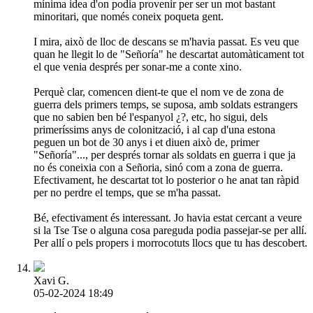
mínima idea d'on podia provenir per ser un mot bastant
minoritari, que només coneix poqueta gent.
I mira, això de lloc de descans se m'havia passat. Es veu que
quan he llegit lo de "Señoría" he descartat automàticament tot
el que venia després per sonar-me a conte xino.
Perquè clar, comencen dient-te que el nom ve de zona de
guerra dels primers temps, se suposa, amb soldats estrangers
que no sabien ben bé l'espanyol ¿?, etc, ho sigui, dels
primeríssims anys de colonització, i al cap d'una estona
peguen un bot de 30 anys i et diuen això de, primer
"Señoría"..., per després tornar als soldats en guerra i que ja
no és coneixia con a Señoria, sinó com a zona de guerra.
Efectivament, he descartat tot lo posterior o he anat tan ràpid
per no perdre el temps, que se m'ha passat.
Bé, efectivament és interessant. Jo havia estat cercant a veure
si la Tse Tse o alguna cosa pareguda podia passejar-se per allí.
Per allí o pels propers i morrocotuts llocs que tu has descobert.
Xavi G.
05-02-2024 18:49