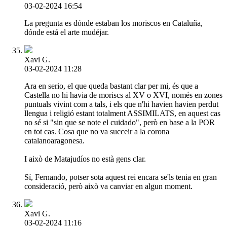
03-02-2024 16:54
La pregunta es dónde estaban los moriscos en Cataluña,
dónde está el arte mudéjar.
Xavi G.
03-02-2024 11:28
Ara en serio, el que queda bastant clar per mi, és que a
Castella no hi havia de moriscs al XV o XVI, només en zones
puntuals vivint com a tals, i els que n'hi havien havien perdut
llengua i religió estant totalment ASSIMILATS, en aquest cas
no sé si "sin que se note el cuidado", però en base a la POR
en tot cas. Cosa que no va succeir a la corona
catalanoaragonesa.
I això de Matajudíos no està gens clar.
Sí, Fernando, potser sota aquest rei encara se'ls tenia en gran
consideració, però això va canviar en algun moment.
Xavi G.
03-02-2024 11:16