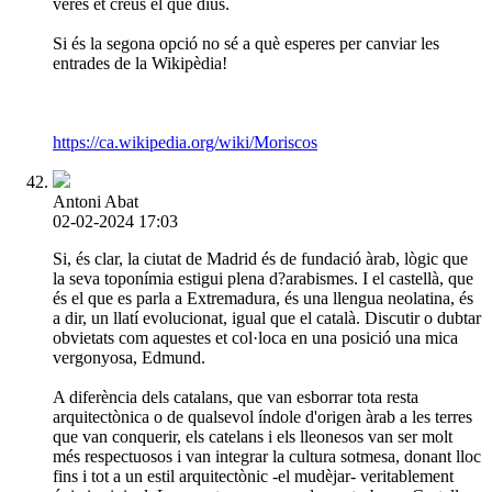
veres et creus el que dius.
Si és la segona opció no sé a què esperes per canviar les
entrades de la Wikipèdia!
https://ca.wikipedia.org/wiki/Moriscos
Antoni Abat
02-02-2024 17:03
Si, és clar, la ciutat de Madrid és de fundació àrab, lògic que
la seva toponímia estigui plena d?arabismes. I el castellà, que
és el que es parla a Extremadura, és una llengua neolatina, és
a dir, un llatí evolucionat, igual que el català. Discutir o dubtar
obvietats com aquestes et col·loca en una posició una mica
vergonyosa, Edmund.
A diferència dels catalans, que van esborrar tota resta
arquitectònica o de qualsevol índole d'origen àrab a les terres
que van conquerir, els catelans i els lleonesos van ser molt
més respectuosos i van integrar la cultura sotmesa, donant lloc
fins i tot a un estil arquitectònic -el mudèjar- veritablement