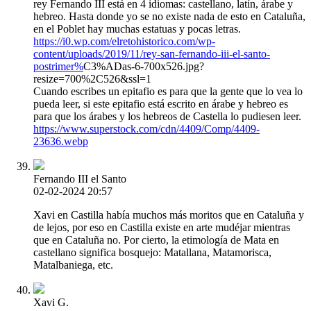
rey Fernando III está en 4 idiomas: castellano, latín, árabe y
hebreo. Hasta donde yo se no existe nada de esto en Cataluña,
en el Poblet hay muchas estatuas y pocas letras.
https://i0.wp.com/elretohistorico.com/wp-
content/uploads/2019/11/rey-san-fernando-iii-el-santo-
postrimer%
C3%ADas-6-700x526.jpg?
resize=700%2C526&ssl=1
Cuando escribes un epitafio es para que la gente que lo vea lo
pueda leer, si este epitafio está escrito en árabe y hebreo es
para que los árabes y los hebreos de Castella lo pudiesen leer.
https://www.superstock.com/cdn/4409/Comp/4409-
23636.webp
Fernando III el Santo
02-02-2024 20:57
Xavi en Castilla había muchos más moritos que en Cataluña y
de lejos, por eso en Castilla existe en arte mudéjar mientras
que en Cataluña no. Por cierto, la etimología de Mata en
castellano significa bosquejo: Matallana, Matamorisca,
Matalbaniega, etc.
Xavi G.