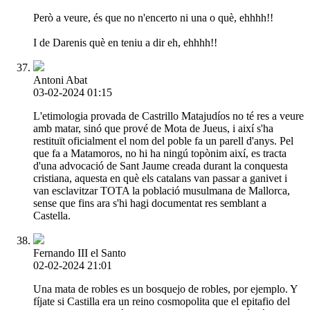
Però a veure, és que no n'encerto ni una o què, ehhhh!!
I de Darenis què en teniu a dir eh, ehhhh!!
Antoni Abat
03-02-2024 01:15
L'etimologia provada de Castrillo Matajudíos no té res a veure
amb matar, sinó que prové de Mota de Jueus, i així s'ha
restituït oficialment el nom del poble fa un parell d'anys. Pel
que fa a Matamoros, no hi ha ningú topònim així, es tracta
d'una advocació de Sant Jaume creada durant la conquesta
cristiana, aquesta en què els catalans van passar a ganivet i
van esclavitzar TOTA la població musulmana de Mallorca,
sense que fins ara s'hi hagi documentat res semblant a
Castella.
Fernando III el Santo
02-02-2024 21:01
Una mata de robles es un bosquejo de robles, por ejemplo. Y
fíjate si Castilla era un reino cosmopolita que el epitafio del