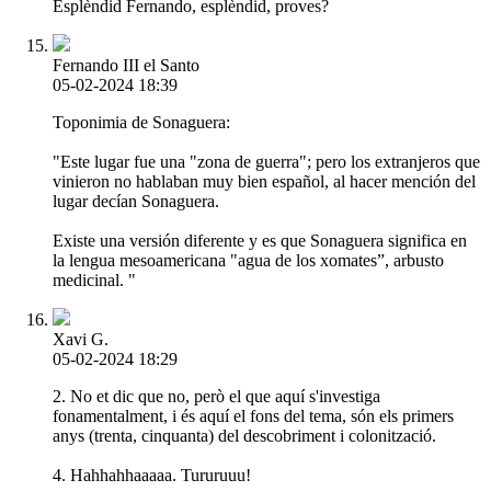
Esplèndid Fernando, esplèndid, proves?
Fernando III el Santo
05-02-2024 18:39
Toponimia de Sonaguera:
"Este lugar fue una "zona de guerra"; pero los extranjeros que
vinieron no hablaban muy bien español, al hacer mención del
lugar decían Sonaguera.
Existe una versión diferente y es que Sonaguera significa en
la lengua mesoamericana "agua de los xomates”, arbusto
medicinal. "
Xavi G.
05-02-2024 18:29
2. No et dic que no, però el que aquí s'investiga
fonamentalment, i és aquí el fons del tema, són els primers
anys (trenta, cinquanta) del descobriment i colonització.
4. Hahhahhaaaaa. Tururuuu!