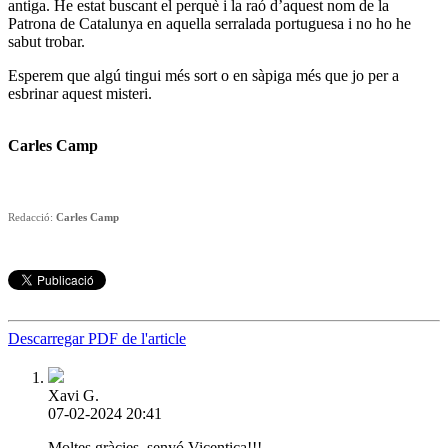
antiga. He estat buscant el perquè i la raó d’aquest nom de la
Patrona de Catalunya en aquella serralada portuguesa i no ho he
sabut trobar.
Esperem que algú tingui més sort o en sàpiga més que jo per a
esbrinar aquest misteri.
Carles Camp
Redacció:
Carles Camp
Descarregar PDF de l'article
Xavi G.
07-02-2024 20:41
Moltes gràcies, senyó Vicentica!!!