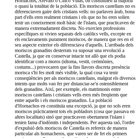
Hornachos, Arévalo o Cinco Villas, on constituïen la majoria
o quasi la totalitat de la població. Els moriscos castellans no es
diferenciaven gaire dels cristians vells: no parlaven àrab, bona
part d'ells eren realment cristians i els que no ho eren solien
tenir un coneixement molt bàsic de l'islam, que practicaven de
manera extremadament discreta. No exercien professions
específiques ni vivien separats dels catòlics vells, excepte en
els enclavaments purament moriscos, de manera que res en el
seu aspecte exterior els diferenciava d'aquells. L'arribada dels
moriscos granadins desterrats va suposar una revolució a
Castella, ja que en conservar intacte tot allò que els podia
identificar com a moros (idioma, vestit, cerimònies,
costums...) provocaren que la fins llavors discreta presència
morisca s'hi fes molt més visible, la qual cosa va tenir
conseqüències per als moriscos castellans, malgrat els diversos
intents que molts van fer per distanciar-se'n ostensiblement
dels granadins. Així, per exemple, els matrimonis entre
moriscos castellans i cristians vells eren més freqüents que
entre aquells i els moriscos granadins. La població
d'Hornachos en constituïa una excepció, ja que no sols eren
moriscos pràcticament tots els pobladors (cosa que passava en
altres localitats) sinó que practicaven obertament l'islam i
tenien fama d'indòmits i independents. Per aquesta raó, l'ordre
d'expulsió dels moriscos de Castella es refereix de manera
particular als hornacheros, que varen ser de fet els primers