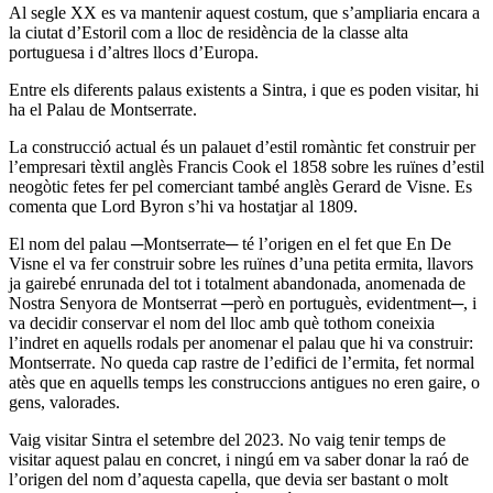
Al segle XX es va mantenir aquest costum, que s’ampliaria encara a
la ciutat d’Estoril com a lloc de residència de la classe alta
portuguesa i d’altres llocs d’Europa.
Entre els diferents palaus existents a Sintra, i que es poden visitar, hi
ha el Palau de Montserrate.
La construcció actual és un palauet d’estil romàntic fet construir per
l’empresari tèxtil anglès Francis Cook el 1858 sobre les ruïnes d’estil
neogòtic fetes fer pel comerciant també anglès Gerard de Visne. Es
comenta que Lord Byron s’hi va hostatjar al 1809.
El nom del palau ─Montserrate─ té l’origen en el fet que En De
Visne el va fer construir sobre les ruïnes d’una petita ermita, llavors
ja gairebé enrunada del tot i totalment abandonada, anomenada de
Nostra Senyora de Montserrat ─però en portuguès, evidentment─, i
va decidir conservar el nom del lloc amb què tothom coneixia
l’indret en aquells rodals per anomenar el palau que hi va construir:
Montserrate. No queda cap rastre de l’edifici de l’ermita, fet normal
atès que en aquells temps les construccions antigues no eren gaire, o
gens, valorades.
Vaig visitar Sintra el setembre del 2023. No vaig tenir temps de
visitar aquest palau en concret, i ningú em va saber donar la raó de
l’origen del nom d’aquesta capella, que devia ser bastant o molt