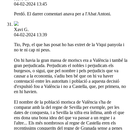
04-02-2024 13:45
Perdó. El darrer comentari anava per a l'Abat Antoni.
Xavi G.
04-02-2024 13:39
Tio, Pep, el que has posat ho has extret de la Viqui panyola i
no te ni cap ni peus.
On hi havia la gran massa de moriscs era a València i també la
gran perjudicada. Perjudicats el nobles i perjudicats els
burgesos, o sigui, que pel nombre i pels perjudicis que va
causar a la economia, s'adiu ben bé que on hi va haver
contestació entre les autoritats i població a aquesta decisió
d'expulsió fou a València i no a Castella, que, per primera, no
en hi havien.
El nombre de la població morisca de València s'ha de
comparar amb la del regne de Sevilla per exemple, per les
dates de conquesta, i a Sevilla la xifra era ínfima, amb el que
ens dona una bona idea del que va passar a un regne i a
l'altre... Els més nombrosos al regne de Castella eren els
recentissims conquerits del regne de Granada sense a penes