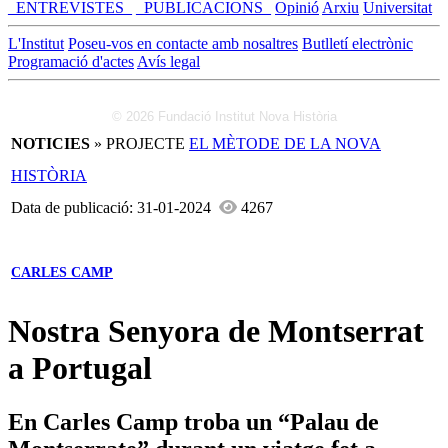
_ENTREVISTES_
_PUBLICACIONS_
Opinió
Arxiu
Universitat
L'Institut
Poseu-vos en contacte amb nosaltres
Butlletí electrònic
Programació d'actes
Avís legal
© 2026 Fundació Institut Nova Història
NOTICIES
» PROJECTE
EL MÈTODE DE LA NOVA
HISTÒRIA
Data de publicació: 31-01-2024
4267
CARLES CAMP
Nostra Senyora de Montserrat
a Portugal
En Carles Camp troba un “Palau de