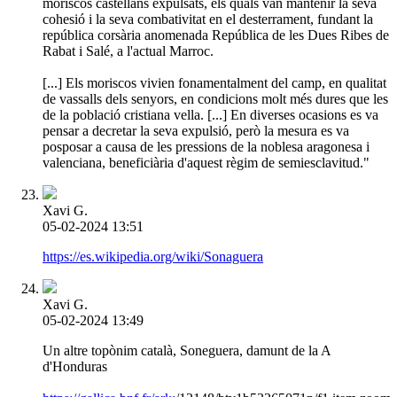
moriscos castellans expulsats, els quals van mantenir la seva
cohesió i la seva combativitat en el desterrament, fundant la
república corsària anomenada República de les Dues Ribes de
Rabat i Salé, a l'actual Marroc.
[...] Els moriscos vivien fonamentalment del camp, en qualitat
de vassalls dels senyors, en condicions molt més dures que les
de la població cristiana vella. [...] En diverses ocasions es va
pensar a decretar la seva expulsió, però la mesura es va
posposar a causa de les pressions de la noblesa aragonesa i
valenciana, beneficiària d'aquest règim de semiesclavitud."
Xavi G.
05-02-2024 13:51
https://es.wikipedia.org/wiki/Sonaguera
Xavi G.
05-02-2024 13:49
Un altre topònim català, Soneguera, damunt de la A
d'Honduras