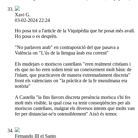
Xavi G.
03-02-2024 22:24
Ho posa tot a l'article de la Viquipèdia que he posat més avall.
Ho posa o es desprèn.
"No parlaven arab" en contraposició del que pasava a
València on "L'ús de la llengua àrab era corrent"
Els mudejars o moriscos castellans "eren realment cristians i
els que no ho eren solien tenir un coneixement molt bàsic de
l'islam, que practicaven de manera extremadament discreta"
front els valencians on "la pràctica de la fe musulmana era
notòria"
A Castella "la fins llavors discreta presència morisca s'hi fes
molt més visible, la qual cosa va tenir conseqüències per als
moriscos castellans, malgrat els diversos intents que molts van
fer per distanciar-se'n ostensiblement" Això és temor.
Fernando III el Santo