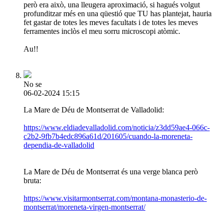
però era això, una lleugera aproximació, si hagués volgut
profunditzar més en una qüestió que TU has plantejat, hauria
fet gastar de totes les meves facultats i de totes les meves
ferramentes inclòs el meu sorru microscopi atòmic.
Au!!
No se
06-02-2024 15:15
La Mare de Déu de Montserrat de Valladolid:
https://www.eldiadevalladolid.com/noticia/z3dd59ae4-066c-
c2b2-9fb7b4edc896a61d/201605/cuando-la-moreneta-
dependia-de-valladolid
La Mare de Déu de Montserrat és una verge blanca però
bruta:
https://www.visitarmontserrat.com/montana-monasterio-de-
montserrat/moreneta-virgen-montserrat/