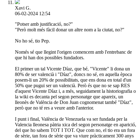
Xavi G.
06-02-2024 12:54
"Potser amb justificació, no?"
"Però molt més fàcil donar un altre nom a la ciutat, no?"
No ho sé, tio Pep.
Només sé que llegint l'origen comencem amb l'entrebanc de
que hi han dos possibles fundadors.
El primer un tal Vicente Díaz, que bé, "Vicente" li dona un
80% de ser valencià i "Díaz", doncs no sé, en aquella època
posem-li un 20% de possibilitats, que ens dona en total d'un
50% que pugui ser un valencià. Però és que no se sap RES
d'aquest Vicente Díaz i, a més, seguidament la historiografia o
la wiki es decanta pel segon personatge que apareix, un
lleonès de València de Don Juan cognomenat també "Díaz",
però que no té res a veure amb l'anterior.
I punt i final, València de Venezuela va ser fundada per la
Valencia lleonesa pàtria xica del segon personatge en aparició,
del que ho sabem TOT I TOT. Que com no, el tio era un fora
de sèrie, tan fora de sèrie que va viure pràcticament 300 anys