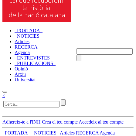
_PORTADA_
_NOTICIES_
Articles
RECERCA
Agenda
_ENTREVISTES_
_PUBLICACIONS_
Opinió
Arxiu
Universitat
×
Adhereix-te a l'INH
Crea el teu compte
Accedeix al teu compte
_PORTADA_
_NOTICIES_
Articles
RECERCA
Agenda