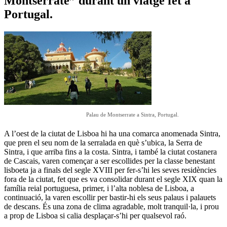
Montserrate” durant un viatge fet a
Portugal.
Palau de Montserrate a Sintra, Portugal.
A l’oest de la ciutat de Lisboa hi ha una comarca anomenada Sintra,
que pren el seu nom de la serralada en què s’ubica, la Serra de
Sintra, i que arriba fins a la costa. Sintra, i també la ciutat costanera
de Cascais, varen començar a ser escollides per la classe benestant
lisboeta ja a finals del segle XVIII per fer-s’hi les seves residències
fora de la ciutat, fet que es va consolidar durant el segle XIX quan la
família reial portuguesa, primer, i l’alta noblesa de Lisboa, a
continuació, la varen escollir per bastir-hi els seus palaus i palauets
de descans. És una zona de clima agradable, molt tranquil·la, i prou
a prop de Lisboa si calia desplaçar-s’hi per qualsevol raó.