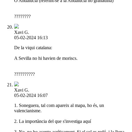
O Andalucía (referint-se a la Andalucía no granadina)
????????
Xavi G.
05-02-2024 16:13
De la viqui catalana:
A Sevilla no hi havien de moriscs.
??????????
Xavi G.
05-02-2024 16:07
1. Soneguera, tal com apareix al mapa, ho és, un
valencianisme.
2. La importància del que s'investiga aquí
3. No, no ho acepto acríticament. Si el sol es redó, i la lluna