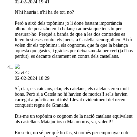
02-02-2024 19:41
N'hi hauria i n'hi ha de tot, no?
Però a això dels topònims jo li done bastant importància
alhora de posar-ho en la balança aquesta que tens tu per
mesurar-ho. Perquè a banda de que a les dos contrades es
feren bestieses contra els jueus, a Castella s'enorgullien. Això
volen dir els topònims i els cognoms, que fa que la balança
aquesta que gastes, i gràcies per deixar-me-la per cert (ja l'has
perdut), es decante clarament en contra dels castellans.
Xavi G.
02-02-2024 18:29
Sí, clar, els catelans, clar, els catelans, els catelans eren molt
bons. Però si a Catela no hi havien de morics!! se'ls havien
carregat a pràcticament tots! Llevat evidentment del recent
conquerit regne de Granada.
Dis-me un topònim o cognom de la nació catalana equivalent
als castellans Matajudios o Matamoros, va, valent!!
En serio, no sé per què ho fas, si només per emprenyar o de