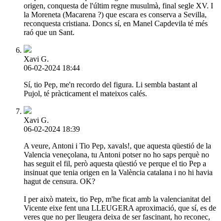
origen, conquesta de l'últim regne musulmà, final segle XV. I
la Moreneta (Macarena ?) que escara es conserva a Sevilla,
reconquesta cristiana. Doncs sí, en Manel Capdevila té més
raó que un Sant.
Xavi G.
06-02-2024 18:44
Sí, tio Pep, me'n recordo del figura. Li sembla bastant al
Pujol, té pràcticament el mateixos calés.
Xavi G.
06-02-2024 18:39
A veure, Antoni i Tio Pep, xavals!, que aquesta qüestió de la
Valencia veneçolana, tu Antoni potser no ho saps perquè no
has seguit el fil, però aquesta qüestió ve perque el tio Pep a
insinuat que tenia origen en la València catalana i no hi havia
hagut de censura. OK?
I per això mateix, tio Pep, m'he ficat amb la valencianitat del
Vicente eixe fent una LLEUGERA aproximació, que sí, es de
veres que no per lleugera deixa de ser fascinant, ho reconec,