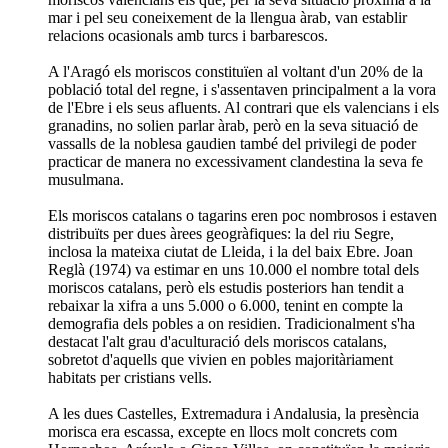
mar i pel seu coneixement de la llengua àrab, van establir
relacions ocasionals amb turcs i barbarescos.
A l'Aragó els moriscos constituïen al voltant d'un 20% de la
població total del regne, i s'assentaven principalment a la vora
de l'Ebre i els seus afluents. Al contrari que els valencians i els
granadins, no solien parlar àrab, però en la seva situació de
vassalls de la noblesa gaudien també del privilegi de poder
practicar de manera no excessivament clandestina la seva fe
musulmana.
Els moriscos catalans o tagarins eren poc nombrosos i estaven
distribuïts per dues àrees geogràfiques: la del riu Segre,
inclosa la mateixa ciutat de Lleida, i la del baix Ebre. Joan
Reglà (1974) va estimar en uns 10.000 el nombre total dels
moriscos catalans, però els estudis posteriors han tendit a
rebaixar la xifra a uns 5.000 o 6.000, tenint en compte la
demografia dels pobles a on residien. Tradicionalment s'ha
destacat l'alt grau d'aculturació dels moriscos catalans,
sobretot d'aquells que vivien en pobles majoritàriament
habitats per cristians vells.
A les dues Castelles, Extremadura i Andalusia, la presència
morisca era escassa, excepte en llocs molt concrets com