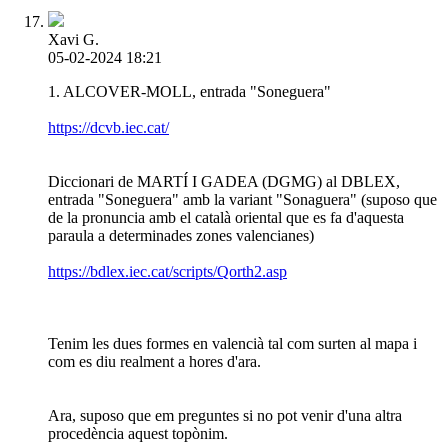
Xavi G.
05-02-2024 18:21
1. ALCOVER-MOLL, entrada "Soneguera"
https://dcvb.iec.cat/
Diccionari de MARTÍ I GADEA (DGMG) al DBLEX,
entrada "Soneguera" amb la variant "Sonaguera" (suposo que
de la pronuncia amb el català oriental que es fa d'aquesta
paraula a determinades zones valencianes)
https://bdlex.iec.cat/scripts/Qorth2.asp
Tenim les dues formes en valencià tal com surten al mapa i
com es diu realment a hores d'ara.
Ara, suposo que em preguntes si no pot venir d'una altra
procedència aquest topònim.