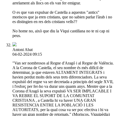
arrelament als llocs on els van fer emigrar.
O es que van expulsar de Castella a aquestos "antics"
moriscos que ja eren cristians, que no sabien parlar l'àrab i no
es distingien en res dels cristians vells??
No home no, això que diu la Viqui castillana no te ni cap ni
peus.
Antoni Abat
04-02-2024 09:15
"Van ser nombrosos al Regne d'Aragó i al Regne de València.
A la Corona de Castella, el seu nombre és més difícil de
determinar, ja que estaven ALTAMENT INTEGRATS i
havien perdut molts dels seus trets diferenciadors. La seva
expulsió del regne va ser decretada a principis del segle XVII,
i l'esforç per fer-ho va durar uns quants anys. Mentre que a la
Corona d'Aragó la seva expulsió VA SER IMPLACABLE I
VA REBRE EL SUPORT DE LA COMUNITAT
CRISTIANA , a Castella hi va haver UNA GRAN
RESISTENCIA ENTRE LA POBLACIÓ I LES
AUTORITATS, per la qual cosa va ser poc efectiva i hi va
haver un gran nombre de retornats.” (Moriscos, Viquipèdia)