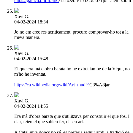
https://gallica.bnf.fr/ark:
/12148/btv1b53265071p/f1.item.zoom
Xavi G.
04-02-2024 18:34
Jo no em crec res acriticament, procuro comprovar-ho tot a la
meva manera.
Xavi G.
04-02-2024 15:48
El que era mà d'obra barata ho he extret també de la Viqui, no
m'ho he inventat.
https://ca.wikipedia.org/wiki/Art_mud%
C3%A8jar
Xavi G.
04-02-2024 14:55
Era mà d'obra barata que s'utilitzava per construir el que fos. I
clar, feien el que sabien fer, el seu art.
A Catalunya doncs no sé, es preferia seguir amb la tradició de