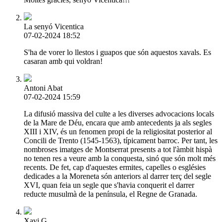
La senyó Vicentica
07-02-2024 18:52
S'ha de vorer lo llestos i guapos que són aquestos xavals. Es
casaran amb qui voldran!
Antoni Abat
07-02-2024 15:59
La difusió massiva del culte a les diverses advocacions locals
de la Mare de Déu, encara que amb antecedents ja als segles
XIII i XIV, és un fenomen propi de la religiositat posterior al
Concili de Trento (1545-1563), típicament barroc. Per tant, les
nombroses imatges de Montserrat presents a tot l'àmbit hispà
no tenen res a veure amb la conquesta, sinó que són molt més
recents. De fet, cap d'aquestes ermites, capelles o esglésies
dedicades a la Moreneta són anteriors al darrer terç del segle
XVI, quan feia un segle que s'havia conquerit el darrer
reducte musulmà de la península, el Regne de Granada.
Xavi G.