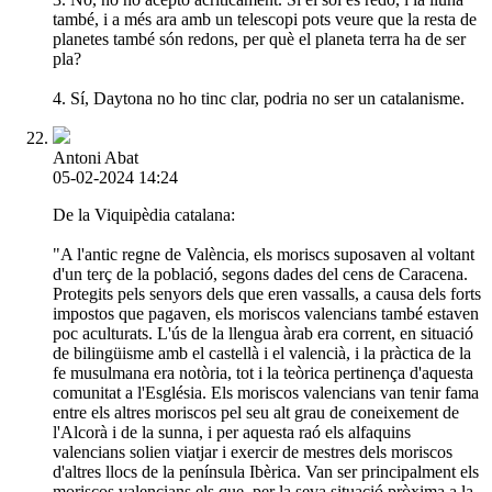
també, i a més ara amb un telescopi pots veure que la resta de
planetes també són redons, per què el planeta terra ha de ser
pla?
4. Sí, Daytona no ho tinc clar, podria no ser un catalanisme.
Antoni Abat
05-02-2024 14:24
De la Viquipèdia catalana:
"A l'antic regne de València, els moriscs suposaven al voltant
d'un terç de la població, segons dades del cens de Caracena.
Protegits pels senyors dels que eren vassalls, a causa dels forts
impostos que pagaven, els moriscos valencians també estaven
poc aculturats. L'ús de la llengua àrab era corrent, en situació
de bilingüisme amb el castellà i el valencià, i la pràctica de la
fe musulmana era notòria, tot i la teòrica pertinença d'aquesta
comunitat a l'Església. Els moriscos valencians van tenir fama
entre els altres moriscos pel seu alt grau de coneixement de
l'Alcorà i de la sunna, i per aquesta raó els alfaquins
valencians solien viatjar i exercir de mestres dels moriscos
d'altres llocs de la península Ibèrica. Van ser principalment els
moriscos valencians els que, per la seva situació pròxima a la