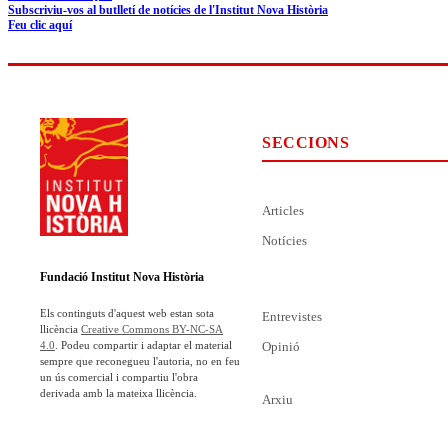
Subscriviu-vos al butlletí de notícies de l'Institut Nova Història
Feu clic aquí
SECCIONS
Articles
Notícies
Fundació Institut Nova Història
Els continguts d'aquest web estan sota
Entrevistes
llicència
Creative Commons BY-NC-SA
Opinió
4.0
. Podeu compartir i adaptar el material
sempre que reconegueu l'autoria, no en feu
un ús comercial i compartiu l'obra
derivada amb la mateixa llicència.
Arxiu