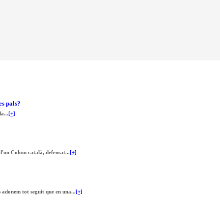
es pals?
a...
[+]
d'un Colom català, defensat...
[+]
 adonem tot seguit que en una...
[+]