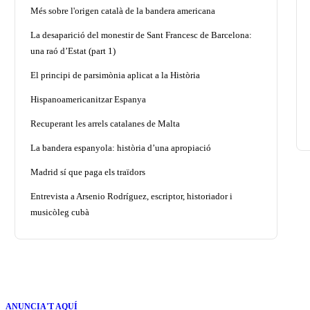
Més sobre l'origen català de la bandera americana
La desaparició del monestir de Sant Francesc de Barcelona:
una raó d’Estat (part 1)
El principi de parsimònia aplicat a la Història
Hispanoamericanitzar Espanya
Recuperant les arrels catalanes de Malta
La bandera espanyola: història d’una apropiació
Madrid sí que paga els traïdors
Entrevista a Arsenio Rodríguez, escriptor, historiador i
musicòleg cubà
ANUNCIA'T AQUÍ