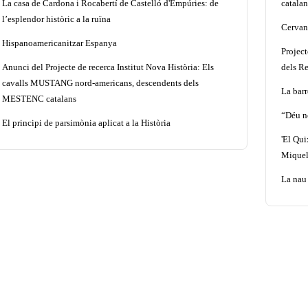
La casa de Cardona i Rocabertí de Castelló d'Empúries: de
catalan
l’esplendor històric a la ruïna
Cervant
Hispanoamericanitzar Espanya
Projec
Anunci del Projecte de recerca Institut Nova Història: Els
dels Re
cavalls MUSTANG nord-americans, descendents dels
La barr
MESTENC catalans
“Déu n
El principi de parsimònia aplicat a la Història
'El Qui
Miquel
La nau