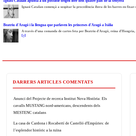
Ignasi Catalan apunta a un possible origen íber dels quatre pals de la senyera
Ignasi Catalan començà a sospitar la procedència ibera de les barres en fixar-s
Beatriu d'Aragó i la llengua que parlaven les princeses d'Aragó a Itàlia
A través d’una comanda de cartes feta per Beatriu d'Aragó, reina d'Hongria, e
[+]
DARRERS ARTICLES COMENTATS
Anunci del Projecte de recerca Institut Nova Història: Els
cavalls MUSTANG nord-americans, descendents dels
MESTENC catalans
La casa de Cardona i Rocabertí de Castelló d'Empúries: de
l’esplendor històric a la ruïna