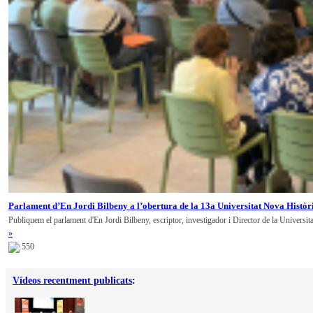
Parlament d’En Jordi Bilbeny a l’obertura de la 13a Universitat Nova Històr
Publiquem el parlament d'En Jordi Bilbeny, escriptor, investigador i Director de la Universit
»
550
Vídeos recentment publicats
: