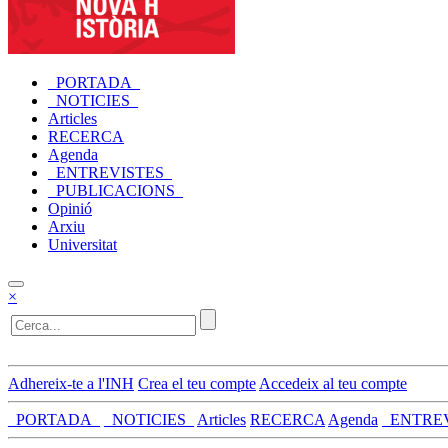
_PORTADA_
_NOTICIES_
Articles
RECERCA
Agenda
_ENTREVISTES_
_PUBLICACIONS_
Opinió
Arxiu
Universitat
×
Adhereix-te a l'INH
Crea el teu compte
Accedeix al teu compte
_PORTADA_
_NOTICIES_
Articles
RECERCA
Agenda
_ENTRE