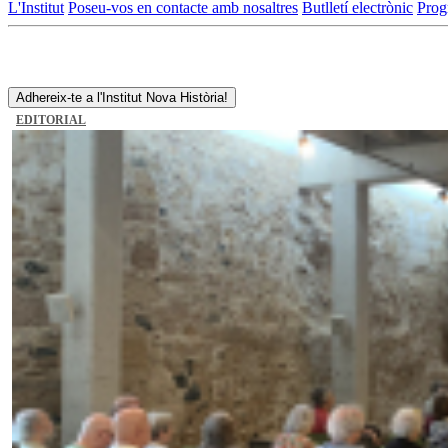
L'Institut
Poseu-vos en contacte amb nosaltres
Butlletí electrònic
Prog
Adhereix-te a l'Institut Nova Història!
EDITORIAL