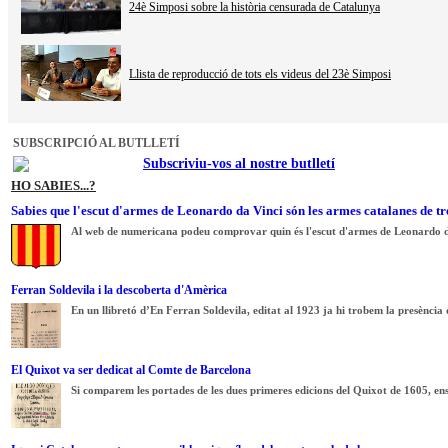
24è Simposi sobre la història censurada de Catalunya
Llista de reproducció de tots els videus del 23è Simposi
SUBSCRIPCIÓ AL BUTLLETÍ
Subscriviu-vos al nostre butlletí
HO SABIES...?
Sabies que l'escut d'armes de Leonardo da Vinci són les armes catalanes de tr
Al web de numericana podeu comprovar quin és l'escut d'armes de Leonardo d
Ferran Soldevila i la descoberta d'Amèrica
En un llibretó d’En Ferran Soldevila, editat al 1923 ja hi trobem la presència 
El Quixot va ser dedicat al Comte de Barcelona
Si comparem les portades de les dues primeres edicions del Quixot de 1605, ens