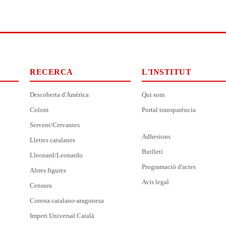
RECERCA
L'INSTITUT
Descoberta d'Amèrica
Qui som
Colom
Portal transparència
Servent/Cervantes
Adhesions
Lletres catalanes
Butlletí
Lleonard/Leonardo
Programació d'actes
Altres figures
Avís legal
Censura
Corona catalano-aragonesa
Imperi Universal Català