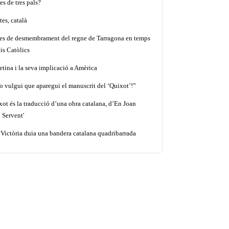
es de tres pals?
es, català
tes de desmembrament del regne de Tarragona en temps
is Catòlics
etina i la seva implicació a Amèrica
o vulgui que aparegui el manuscrit del ‘Quixot’!”
xot és la traducció d’una obra catalana, d’En Joan
 Servent'
 Victòria duia una bandera catalana quadribarrada