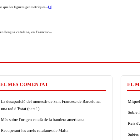
e que les figures geomètriques...
[+]
n llengua catalana, en Francesc...
EL MÉS COMENTAT
EL M
La desaparició del monestir de Sant Francesc de Barcelona:
Miquel 
una raó d’Estat (part 1)
Sobre l
Més sobre l'origen català de la bandera americana
Reis d
Recuperant les arrels catalanes de Malta
Sabies 