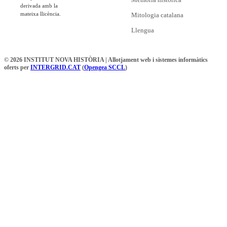
derivada amb la
mateixa llicència.
Mitologia catalana
Llengua
© 2026 INSTITUT NOVA HISTÒRIA | Allotjament web i sistemes informàtics
oferts per
INTERGRID.CAT
(
Opengea SCCL
)