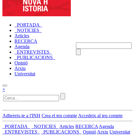
_PORTADA_
_NOTICIES_
Articles
RECERCA
Agenda
_ENTREVISTES_
_PUBLICACIONS_
Opinió
Arxiu
Universitat
×
Adhereix-te a l'INH
Crea el teu compte
Accedeix al teu compte
_PORTADA_
_NOTICIES_
Articles
RECERCA
Agenda
_ENTREVISTES_
_PUBLICACIONS_
Opinió
Arxiu
Universitat