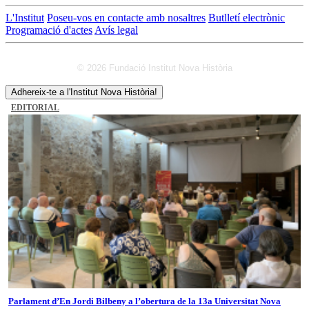
L'Institut
Poseu-vos en contacte amb nosaltres
Butlletí electrònic
Programació d'actes
Avís legal
© 2026 Fundació Institut Nova Història
Adhereix-te a l'Institut Nova Història!
EDITORIAL
Parlament d’En Jordi Bilbeny a l’obertura de la 13a Universitat Nova