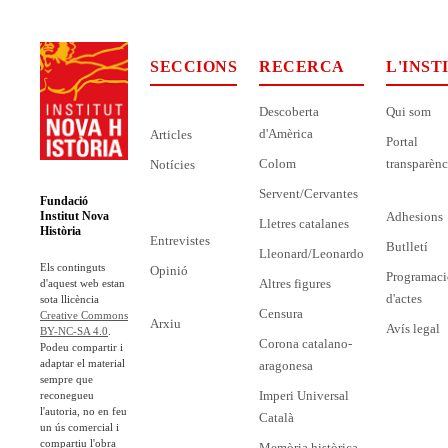
SECCIONS
RECERCA
L'INST
Descoberta
Qui som
d'Amèrica
Articles
Portal
Colom
transparènc
Notícies
Servent/Cervantes
Fundació
Adhesions
Institut Nova
Lletres catalanes
Història
Entrevistes
Butlletí
Lleonard/Leonardo
Els continguts
Opinió
Programaci
Altres figures
d'aquest web estan
d'actes
sota llicència
Censura
Creative Commons
Arxiu
Avís legal
BY-NC-SA 4.0
.
Corona catalano-
Podeu compartir i
adaptar el material
aragonesa
sempre que
Imperi Universal
reconegueu
l'autoria, no en feu
Català
un ús comercial i
compartiu l'obra
Memòria històrica