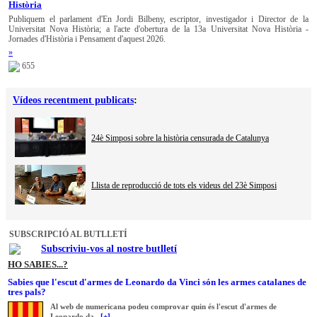
Història
Publiquem el parlament d'En Jordi Bilbeny, escriptor, investigador i Director de la
Universitat Nova Història; a l'acte d'obertura de la 13a Universitat Nova Història -
Jornades d'Història i Pensament d'aquest 2026.
»
655
Vídeos recentment publicats
:
24è Simposi sobre la història censurada de Catalunya
Llista de reproducció de tots els videus del 23è Simposi
SUBSCRIPCIÓ AL BUTLLETÍ
Subscriviu-vos al nostre butlletí
HO SABIES...?
Sabies que l'escut d'armes de Leonardo da Vinci són les armes catalanes de
tres pals?
Al web de numericana podeu comprovar quin és l'escut d'armes de
Leonardo da...
[+]