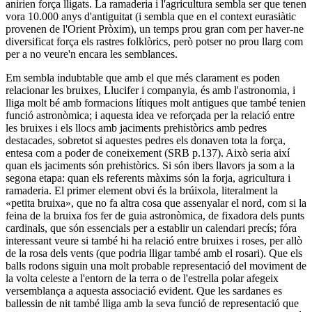
anirien força lligats. La ramaderia i l'agricultura sembla ser que tenen
vora 10.000 anys d'antiguitat (i sembla que en el context eurasiàtic
provenen de l'Orient Pròxim), un temps prou gran com per haver-ne
diversificat força els rastres folklòrics, però potser no prou llarg com
per a no veure'n encara les semblances.
Em sembla indubtable que amb el que més clarament es poden
relacionar les bruixes, Llucifer i companyia, és amb l'astronomia, i
lliga molt bé amb formacions lítiques molt antigues que també tenien
funció astronòmica; i aquesta idea ve reforçada per la relació entre
les bruixes i els llocs amb jaciments prehistòrics amb pedres
destacades, sobretot si aquestes pedres els donaven tota la força,
entesa com a poder de coneixement (SRB p.137). Això seria així
quan els jaciments són prehistòrics. Si són ibers llavors ja som a la
segona etapa: quan els referents màxims són la forja, agricultura i
ramaderia. El primer element obvi és la brúixola, literalment la
«petita bruixa», que no fa altra cosa que assenyalar el nord, com si la
feina de la bruixa fos fer de guia astronòmica, de fixadora dels punts
cardinals, que són essencials per a establir un calendari precís; fóra
interessant veure si també hi ha relació entre bruixes i roses, per allò
de la rosa dels vents (que podria lligar també amb el rosari). Que els
balls rodons siguin una molt probable representació del moviment de
la volta celeste a l'entorn de la terra o de l'estrella polar afegeix
versemblança a aquesta associació evident. Que les sardanes es
ballessin de nit també lliga amb la seva funció de representació que