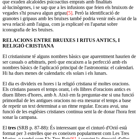
que exuden alcaloides psicoactius emprats amb finalitats
al·lucinògenes, i se sap que a les infusions que feien els bruixots de
vegades s'hi posava algun gripau
[5]
. Però la identificació de
granotes i gripaus amb les bruixes també podria venir més aviat de la
seva relació amb l'aigua, com ja explicaré en l'apartat sobre
iconografia de les bruixes.
RELACIONS ENTRE BRUIXES I RITUS ANTICS, I
RELIGIÓ CRISTIANA
El cristianisme té alguns nombres bàsics que aparentment haurien de
ser casuals o arbitraris, però que encaixen a la perfecció amb els
nombres bàsics de l'aplicació principal de l'astronomia: el calendari.
Hi ha dues menes de calendaris: els solars i els lunars.
El dia es divideix en hores i la religió cristiana té moltes oracions.
Els cristians passen el temps orant, i els llibres d'oracions antics es
diuen llibres d'hores, amb
h
. Això em fa preguntar-me si una funció
primordial de les antigues oracions no era mesurar el temps a base
de repetir un text determinat a un ritme regular. Encara avui, una
funció de les esglésies cristianes continua sent la de donar l'hora fent
sonar la campana.
El
tres
(SRB p. 87-88): És interessant que el cinturó d'Orió està
format per 3 estrelles que es coneixen popularment com Les Tres
Maries, o també com Els Tres Reis
[6]
, i seguint la direcció d'elles