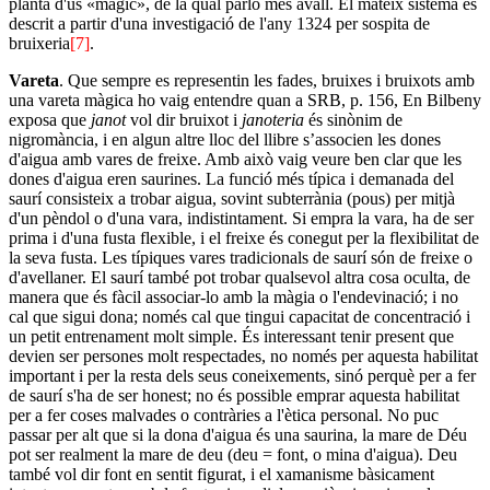
planta d'ús «màgic», de la qual parlo més avall. El mateix sistema és
descrit a partir d'una investigació de l'any 1324 per sospita de
bruixeria
[7]
.
Vareta
. Que sempre es representin les fades, bruixes i bruixots amb
una vareta màgica ho vaig entendre quan a SRB, p. 156, En Bilbeny
exposa que
janot
vol dir bruixot i
janoteria
és sinònim de
nigromància, i en algun altre lloc del llibre s’associen les dones
d'aigua amb vares de freixe. Amb això vaig veure ben clar que les
dones d'aigua eren saurines. La funció més típica i demanada del
saurí consisteix a trobar aigua, sovint subterrània (pous) per mitjà
d'un pèndol o d'una vara, indistintament. Si empra la vara, ha de ser
prima i d'una fusta flexible, i el freixe és conegut per la flexibilitat de
la seva fusta. Les típiques vares tradicionals de saurí són de freixe o
d'avellaner. El saurí també pot trobar qualsevol altra cosa oculta, de
manera que és fàcil associar-lo amb la màgia o l'endevinació; i no
cal que sigui dona; només cal que tingui capacitat de concentració i
un petit entrenament molt simple. És interessant tenir present que
devien ser persones molt respectades, no només per aquesta habilitat
important i per la resta dels seus coneixements, sinó perquè per a fer
de saurí s'ha de ser honest; no és possible emprar aquesta habilitat
per a fer coses malvades o contràries a l'ètica personal.
No puc
passar per alt que si la dona d'aigua és una saurina, la mare de Déu
pot ser realment la mare de deu (deu = font, o mina d'aigua). Deu
també vol dir font en sentit figurat, i el xamanisme bàsicament