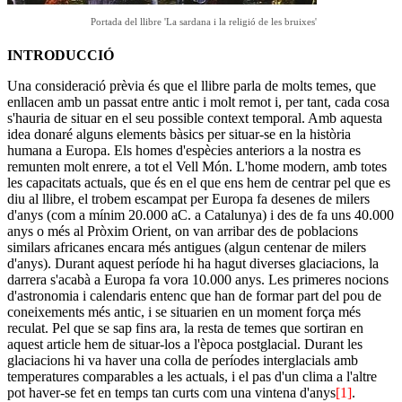
Portada del llibre 'La sardana i la religió de les bruixes'
INTRODUCCIÓ
Una consideració prèvia és que el llibre parla de molts temes, que
enllacen amb un passat entre antic i molt remot i, per tant, cada cosa
s'hauria de situar en el seu possible context temporal. Amb aquesta
idea donaré alguns elements bàsics per situar-se en la història
humana a Europa. Els homes d'espècies anteriors a la nostra es
remunten molt enrere, a tot el Vell Món. L'home modern, amb totes
les capacitats actuals, que és en el que ens hem de centrar pel que es
diu al llibre, el trobem escampat per Europa fa desenes de milers
d'anys (com a mínim 20.000 aC. a Catalunya) i des de fa uns 40.000
anys o més al Pròxim Orient, on van arribar des de poblacions
similars africanes encara més antigues (algun centenar de milers
d'anys). Durant aquest període hi ha hagut diverses glaciacions, la
darrera s'acabà a Europa fa vora 10.000 anys. Les primeres nocions
d'astronomia i calendaris entenc que han de formar part del pou de
coneixements més antic, i se situarien en un moment força més
reculat. Pel que se sap fins ara, la resta de temes que sortiran en
aquest article hem de situar-los a l'època postglacial. Durant les
glaciacions hi va haver una colla de períodes interglacials amb
temperatures comparables a les actuals, i el pas d'un clima a l'altre
pot haver-se fet en temps tan curts com una vintena d'anys
[1]
.