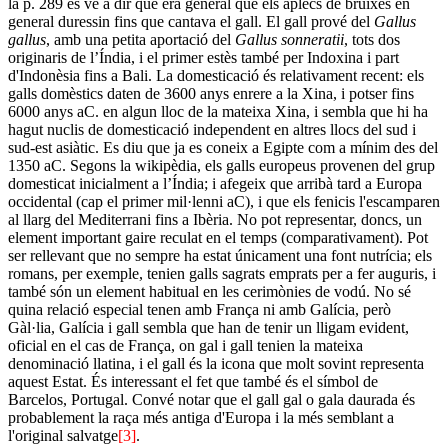
la p. 289 es ve a dir que era general que els aplecs de bruixes en
general duressin fins que cantava el gall. El gall prové del
Gallus
gallus
, amb una petita aportació del
Gallus sonneratii
, tots dos
originaris de l’Índia, i el primer estès també per Indoxina i part
d'Indonèsia fins a Bali. La domesticació és relativament recent: els
galls domèstics daten de 3600 anys enrere a la Xina, i potser fins
6000 anys aC. en algun lloc de la mateixa Xina, i sembla que hi ha
hagut nuclis de domesticació independent en altres llocs del sud i
sud-est asiàtic. Es diu que ja es coneix a Egipte com a mínim des del
1350 aC. Segons la wikipèdia, els galls europeus provenen del grup
domesticat inicialment a l’Índia; i afegeix que arribà tard a Europa
occidental (cap el primer mil·lenni aC), i que els fenicis l'escamparen
al llarg del Mediterrani fins a Ibèria. No pot representar, doncs, un
element important gaire reculat en el temps (comparativament). Pot
ser rellevant que no sempre ha estat únicament una font nutrícia; els
romans, per exemple, tenien galls sagrats emprats per a fer auguris, i
també són un element habitual en les cerimònies de vodú. No sé
quina relació especial tenen amb França ni amb Galícia, però
Gàl·lia, Galícia i gall sembla que han de tenir un lligam evident,
oficial en el cas de França, on gal i gall tenien la mateixa
denominació llatina, i el gall és la icona que molt sovint representa
aquest Estat. És interessant el fet que també és el símbol de
Barcelos, Portugal. Convé notar que el gall gal o gala daurada és
probablement la raça més antiga d'Europa i la més semblant a
l'original salvatge
[3]
.