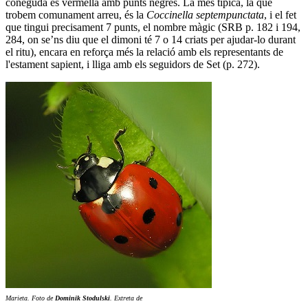
coneguda és vermella amb punts negres. La més típica, la que
trobem comunament arreu, és la
Coccinella septempunctata
, i el fet
que tingui precisament 7 punts, el nombre màgic (SRB p. 182 i 194,
284, on se’ns diu que el dimoni té 7 o 14 criats per ajudar-lo durant
el ritu), encara en reforça més la relació amb els representants de
l'estament sapient, i lliga amb els seguidors de Set (p. 272).
Marieta. Foto de
Dominik Stodulski
. Extreta de