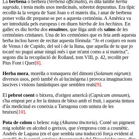
La
berbena
o berbera (
Verbena officinalis
), és dita també
herba
sagrada
, i tenia molts usos medicinals, sobretot depuratius. Era típic
recollir-la la vespra de Sant Joan o el mateix dia, i anar de berbena
potser volia dir preparar-se per a aquesta cerimònia. A Amèrica va
ser introduïda pels europeus i en diuen
hierba de los hechizos
. En
gallec es diu
herba dos
ensalmos
, que lliga amb els
salms
de les
cerimònies cristianes. Una de les cerimònies que es feia amb aquesta
herba inclou haver de recitar aquesta fórmula: “Jo et conjuro en nom
de Venus i de Cupido, del sol i de la lluna, que aquella de tu que jo
tocaré no pugui amar ningú més i que m'ami como a si mateixa”,
segons diu la recopilació de Rolland, tom VIII, p. 42, recollit per
Pius Font i Quer
[8]
.
Herba mora
, morella o tomaquera del dimoni (
Solanum nigrum
):
diversos usos, però també és al·lucinògena i provoca imaginacions
lascives i visions fantàstiques que semblen reals
[9]
.
El
pebrot coent
o bitxera, d'origen americà (
Capsicum annuum
),
s'ha emprat per a fer la tintura de bitxo amb el fruit, i aquesta tintura
d'ús medicinal es coneixia a Tarragona com untura de les
bruixes
[10]
.
Pota de colom
o belenc roig (
Alkanna tinctoria
). Conté un pigment
roig soluble en alcohol o greixos, que s'emprava com a cosmètic.
Andrés de Laguna (en el que sembla una traducció força evident al