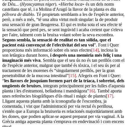
de Déu... (
Hyoscyamus niger
). «
Hierba loca
» és un dels noms
castellans que té, i a Molina d'Aragó la llavor de la planta es diu
pólvora de diablo
. Té propietats semblants a les de l'espècie anterior,
però, a més a més, “té una altra virtut molt singular: la de produir
una sensació de gran lleugeresa. El qui es troba sota el seu efecte té
la sensació que perd pes, se sent ingràvid i acaba creient que s'eleva
per l'aire, talment com la bruixa volant sobre la seva escombra.
Segons sembla, la sensació de realitat es tan sòlida, que el
pacient está convençut de l'efectivitat del seu vol
”. Font i Quer
proporciona més informació sobre els seus efectes
[14]
, inclosa la
son letàrgica durant hores,
i després una memòria més feliç i una
imaginació més viva
. Sembla que el seu ús no és tan perillós com el
de l'espècie anterior, malgrat que també és tòxica, i el seu ús per al
tractament de les morenes és “singularment perillós, per la gran
penetrabilitat de la mucosa intestinal”
[15]
. Afegeix en Font i Quer:
“
les llavors de jusquiam formen part de la tríaca, i sobretot, dels
ungüents de bruixes
, integrats principalment per les fulles d'aquesta
planta i les d'estramoni, belladona i mandràgora”
16]
. També aporta
unes referències biogràfiques d'ús ritual i màgic de plantes[
17]
.
Lligant aquesta planta amb la iconografia de l'escombra, ja
comentada, i vist que l'administració per via rectal és perillosa,
s'entén que a Europa la bruixeria es relacionés majoritàriament amb
les dones, que podien aplicar-se aquest preparat per via vaginal. A la
Grècia antiga aquesta planta s'emprava en endevinació i com encens
ritual.