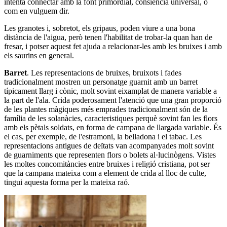
intenta connectar amb la font primordial, consiència universal, o
com en vulguem dir.
Les granotes i, sobretot, els gripaus, poden viure a una bona
distància de l'aigua, però tenen l'habilitat de trobar-la quan han de
fresar, i potser aquest fet ajuda a relacionar-les amb les bruixes i amb
els saurins en general.
Barret
. Les representacions de bruixes, bruixots i fades
tradicionalment mostren un personatge guarnit amb un barret
típicament llarg i cònic, molt sovint eixamplat de manera variable a
la part de l'ala. Crida poderosament l'atenció que una gran proporció
de les plantes màgiques més emprades tradicionalment són de la
família de les solanàcies, caracteristiques perquè sovint fan les flors
amb els pètals soldats, en forma de campana de llargada variable. És
el cas, per exemple, de l'estramoni, la belladona i el tabac. Les
representacions antigues de deïtats van acompanyades molt sovint
de guarniments que representen flors o bolets al·lucinògens. Vistes
les moltes concomitàncies entre bruixes i religió cristiana, pot ser
que la campana mateixa com a element de crida al lloc de culte,
tingui aquesta forma per la mateixa raó.