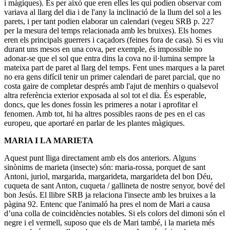
i màgiques). És per això que eren elles les qui podien observar com
variava al llarg del dia i de l'any la inclinació de la llum del sol a les
parets, i per tant podien elaborar un calendari (vegeu SRB p. 227
per la mesura del temps relacionada amb les bruixes). Els homes
eren els principals guerrers i caçadors (feines fora de casa). Si es viu
durant uns mesos en una cova, per exemple, és impossible no
adonar-se que el sol que entra dins la cova no il·lumina sempre la
mateixa part de paret al llarg del temps. Fent unes marques a la paret
no era gens difícil tenir un primer calendari de paret parcial, que no
costa gaire de completar després amb l'ajut de menhirs o qualsevol
altra referència exterior exposada al sol tot el dia. És esperable,
doncs, que les dones fossin les primeres a notar i aprofitar el
fenomen. Amb tot, hi ha altres possibles raons de pes en el cas
europeu, que aportaré en parlar de les plantes màgiques.
MARIA I LA MARIETA
Aquest punt lliga directament amb els dos anteriors. Alguns
sinònims de marieta (insecte) són: maria-rossa, porquet de sant
Antoni, juriol, margarida, margarideta, margarideta del bon Déu,
cuqueta de sant Anton, cuqueta / gallineta de nostre senyor, bové del
bon Jesús. El llibre SRB ja relaciona l'insecte amb les bruixes a la
pàgina 92. Entenc que l'animaló ha pres el nom de Mari a causa
d’una colla de coincidències notables. Si els colors del dimoni són el
negre i el vermell, suposo que els de Mari també, i la marieta més