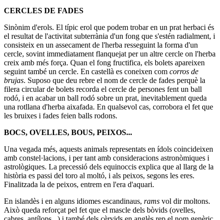
CERCLES DE FADES
Sinònim d'erols. El típic erol que podem trobar en un prat herbaci és
el resultat de l'activitat subterrània d'un fong que s'estén radialment, i
consisteix en un assecament de l'herba resseguint la forma d'un
cercle, sovint immediatament flanquejat per un altre cercle on l'herba
creix amb més força. Quan el fong fructifica, els bolets apareixen
seguint també un cercle. En castellà es coneixen com
corros de
brujas
. Suposo que deu rebre el nom de cercle de fades perquè la
filera circular de bolets recorda el cercle de persones fent un ball
rodó, i en acabar un ball rodó sobre un prat, inevitablement queda
una rotllana d'herba aixafada. En qualsevol cas, corrobora el fet que
les bruixes i fades feien balls rodons.
BOCS, OVELLES, BOUS, PEIXOS...
Una vegada més, aquests animals representats en ídols coincideixen
amb constel·lacions, i per tant amb consideracions astronòmiques i
astrològiques. La precessió dels equinoccis explica que al llarg de la
història es passi del toro al moltó, i als peixos, segons les eres.
Finalitzada la de peixos, entrem en l'era d'aquari.
En islandès i en alguns idiomes escandinaus,
rams
vol dir moltons.
Això queda reforçat pel fet que el mascle dels bòvids (ovelles,
cabres, antílops...) i també dels cèrvids en anglès rep el nom genèric