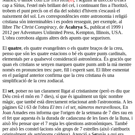
cap a Sírius, l'estel més brillant del cel, i continuant fins a l'horitzó,
trobem el punt precís on el dia del solstici d'hivern s'escaurà el
naixement del sol. Les correspondències entre astronomia i religió
cristiana són interminables i es poden resseguir, per exemple, al
llibre
The Christ Conspiracy
, de
Acahrya S.
, publicat el 1999 i
2012 per Adventures Unlimited Press, Kempton, Illinois, USA.
L'obra corrobora alguns altres dels apunts que segueixen.
El
quatre
, els quatre evangelistes o els quatre braços de la creu,
penso que són les quatre estacions o bé els quatre punts cardinals,
elementals per a qualsevol consideració astronòmica. És graciós que
quan els cristians se senyen marquen quatre punts amb la mà mentre
només en pronuncien tres: pare, fill i esperit sant. El llibre esmentat
en el paràgraf anterior confirma que la creu cristiana és una
simplificació de la creu zodiacal.
El
set
, potser no tan clarament lligat al cristianisme (però es diu que
Déu creà el món en 7 dies), sí que és igualment un típic nombre
màgic, que també està directament relacionat amb l'astronomia. A les
pàgines 62 i 63 de l'obra
El tres i el set, números meravellosos
, En
Joan Amades ens informa que l'origen de la setmana de 7 dies rau en
el fet que aquesta és la durada de cadascuna de les fases de la lluna, i
això féu pensar que el 7 regia les qüestions astronòmiques. També
per això les constel·lacions són grups de 7 estrelles (això s'atribueix
originalment als astrònoms caldeus). Atenció a S
e
tanàs a qui era