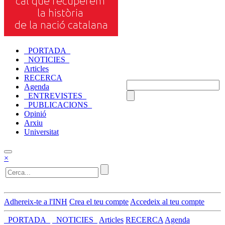
_PORTADA_
_NOTICIES_
Articles
RECERCA
Agenda
_ENTREVISTES_
_PUBLICACIONS_
Opinió
Arxiu
Universitat
×
Adhereix-te a l'INH
Crea el teu compte
Accedeix al teu compte
_PORTADA_
_NOTICIES_
Articles
RECERCA
Agenda