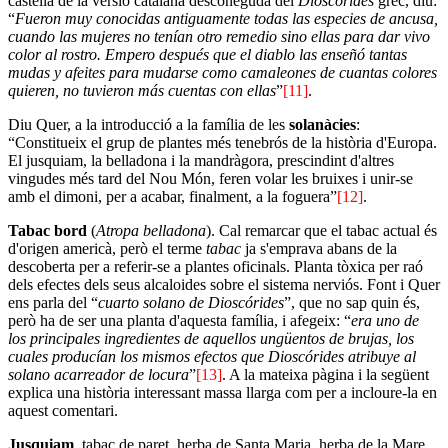
castellà de la versió catalana desconeguda del
Dioscórides
grec, diu:
“
Fueron muy conocidas antiguamente todas las especies de ancusa,
cuando las mujeres no tenían otro remedio sino ellas para dar vivo
color al rostro. Empero después que el diablo las enseñó tantas
mudas y afeites para mudarse como camaleones de cuantas colores
quieren, no tuvieron más cuentas con ellas
”
[11]
.
Diu Quer, a la introducció a la família de les
solanàcies
:
“Constitueix el grup de plantes més tenebrós de la història d'Europa.
El jusquiam, la belladona i la mandràgora, prescindint d'altres
vingudes més tard del Nou Món, feren volar les bruixes i unir-se
amb el dimoni, per a acabar, finalment, a la foguera”
[12]
.
Tabac bord
(
Atropa belladona
). Cal remarcar que el tabac actual és
d'origen americà, però el terme
tabac
ja s'emprava abans de la
descoberta per a referir-se a plantes oficinals. Planta tòxica per raó
dels efectes dels seus alcaloides sobre el sistema nerviós. Font i Quer
ens parla del “
cuarto solano de Dioscórides
”, que no sap quin és,
però ha de ser una planta d'aquesta família, i afegeix: “
era uno de
los principales ingredientes de aquellos ungüentos de brujas, los
cuales producían los mismos efectos que Dioscórides atribuye al
solano acarreador de locura
”
[13]
. A la mateixa pàgina i la següent
explica una història interessant massa llarga com per a incloure-la en
aquest comentari.
Jusquiam
, tabac de paret, herba de Santa Maria, herba de la Mare