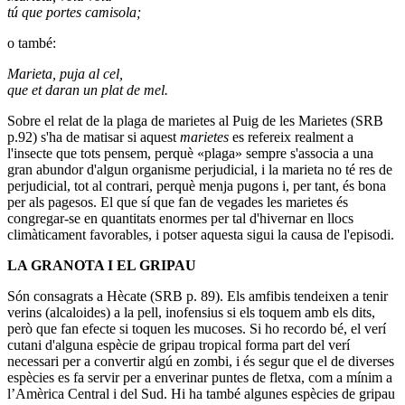
tú que portes camisola;
o també:
Marieta, puja al cel,
que et daran un plat de mel.
Sobre el relat de la plaga de marietes al Puig de les Marietes (SRB
p.92) s'ha de matisar si aquest
marietes
es refereix realment a
l'insecte que tots pensem, perquè «plaga» sempre s'associa a una
gran abundor d'algun organisme perjudicial, i la marieta no té res de
perjudicial, tot al contrari, perquè menja pugons i, per tant, és bona
per als pagesos. El que sí que fan de vegades les marietes és
congregar-se en quantitats enormes per tal d'hivernar en llocs
climàticament favorables, i potser aquesta sigui la causa de l'episodi.
LA GRANOTA I EL GRIPAU
Són consagrats a Hècate (SRB p. 89). Els amfibis tendeixen a tenir
verins (alcaloides) a la pell, inofensius si els toquem amb els dits,
però que fan efecte si toquen les mucoses. Si ho recordo bé, el verí
cutani d'alguna espècie de gripau tropical forma part del verí
necessari per a convertir algú en zombi, i és segur que el de diverses
espècies es fa servir per a enverinar puntes de fletxa, com a mínim a
l’Amèrica Central i del Sud. Hi ha també algunes espècies de gripau