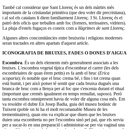
També cal considerar que Sant Llorenç és un dels màrtirs més
importants de la cristiandat primitiva (que deu voler dir precristiana),
i al sol els catalans li diem familiarment
Llorenç
. I St. Llorenç és el
patró dels oficis que treballen amb foc (forners, terrissaires, vidriers).
La pluja d'estels fugaços es coneix com a
llàgrimes de sant Llorenç
.
Algunes altres concomitàncies entre bruixeria i religions modernes
seran tractades en altres apartats d'aquest article.
ICONOGRAFIA DE BRUIXES, FADES O DONES D'AIGUA
Escombra
. És un dels elements més generalment associats a les
bruixes. L'escombra vegetal típica d'escombrar el carrer (les dels
escombriaires de quan érem petits) es fa amb el bruc (
Erica
scoparia
); és notable que el bruc crema bé, i fins i tot crema quan
està humit, i per això potser té sentit que cada bruixa dugués una
branca de bruc com a llenya per al foc que s'encenia durant el ritual
(important que cremés igualment en temps remullat, suposo). Però
tanta escombra omnipresent havia de voler dir alguna cosa més. Em
va resoldre el dubte En Josep Badia, guia del museu botànic de
Tuixent (poble on hi ha el molt recomanable Museu de les
trementinaires), quan ens va explicar que diuen que les bruixes
duien una escombreta no per l'escombra sinó pel pal, que els servia
per a sucar-lo en una preparació i administrar-se per via vaginal una