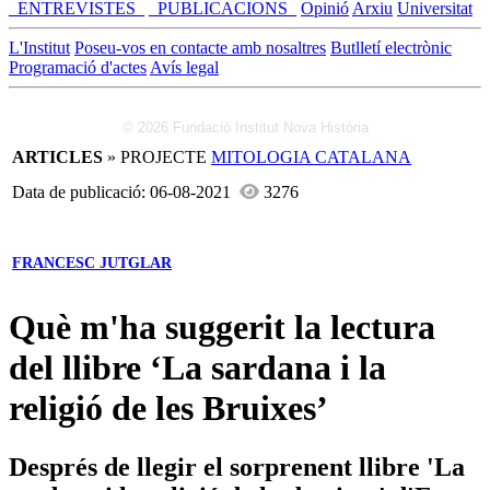
_ENTREVISTES_
_PUBLICACIONS_
Opinió
Arxiu
Universitat
L'Institut
Poseu-vos en contacte amb nosaltres
Butlletí electrònic
Programació d'actes
Avís legal
© 2026 Fundació Institut Nova Història
ARTICLES
» PROJECTE
MITOLOGIA CATALANA
Data de publicació: 06-08-2021
3276
FRANCESC JUTGLAR
Què m'ha suggerit la lectura
del llibre ‘La sardana i la
religió de les Bruixes’
Després de llegir el sorprenent llibre 'La