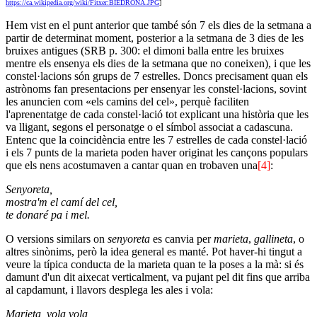
https://ca.wikipedia.org/wiki/Fitxer:BIEDRONA.JPG
]
Hem vist en el punt anterior que també són 7 els dies de la setmana a
partir de determinat moment, posterior a la setmana de 3 dies de les
bruixes antigues (SRB p. 300: el dimoni balla entre les bruixes
mentre els ensenya els dies de la setmana que no coneixen), i que les
constel·lacions són grups de 7 estrelles. Doncs precisament quan els
astrònoms fan presentacions per ensenyar les constel·lacions, sovint
les anuncien com «els camins del cel», perquè faciliten
l'aprenentatge de cada constel·lació tot explicant una història que les
va lligant, segons el personatge o el símbol associat a cadascuna.
Entenc que la coincidència entre les 7 estrelles de cada constel·lació
i els 7 punts de la marieta poden haver originat les cançons populars
que els nens acostumaven a cantar quan en trobaven una
[4]
:
Senyoreta,
mostra'm el camí del cel,
te donaré pa i mel.
O versions similars on
senyoreta
es canvia per
marieta
,
gallineta
, o
altres sinònims, però la idea general es manté. Pot haver-hi tingut a
veure la típica conducta de la marieta quan te la poses a la mà: si és
damunt d'un dit aixecat verticalment, va pujant pel dit fins que arriba
al capdamunt, i llavors desplega les ales i vola:
Marieta, vola vola