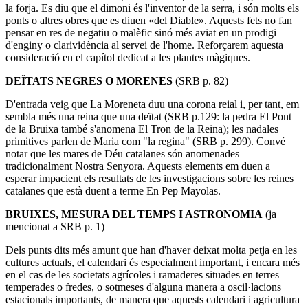
la forja. Es diu que el dimoni és l'inventor de la serra, i són molts els
ponts o altres obres que es diuen «del Diable». Aquests fets no fan
pensar en res de negatiu o malèfic sinó més aviat en un prodigi
d'enginy o clarividència al servei de l'home. Reforçarem aquesta
consideració en el capítol dedicat a les plantes màgiques.
DEÏTATS NEGRES O MORENES
(SRB p. 82)
D'entrada veig que La Moreneta duu una corona reial i, per tant, em
sembla més una reina que una deïtat (SRB p.129: la pedra El Pont
de la Bruixa també s'anomena El Tron de la Reina); les nadales
primitives parlen de Maria com "la regina" (SRB p. 299). Convé
notar que les mares de Déu catalanes són anomenades
tradicionalment Nostra Senyora. Aquests elements em duen a
esperar impacient els resultats de les investigacions sobre les reines
catalanes que està duent a terme En Pep Mayolas.
BRUIXES, MESURA DEL TEMPS I ASTRONOMIA
(ja
mencionat a SRB p. 1)
Dels punts dits més amunt que han d'haver deixat molta petja en les
cultures actuals, el calendari és especialment important, i encara més
en el cas de les societats agrícoles i ramaderes situades en terres
temperades o fredes, o sotmeses d'alguna manera a oscil·lacions
estacionals importants, de manera que aquests calendari i agricultura