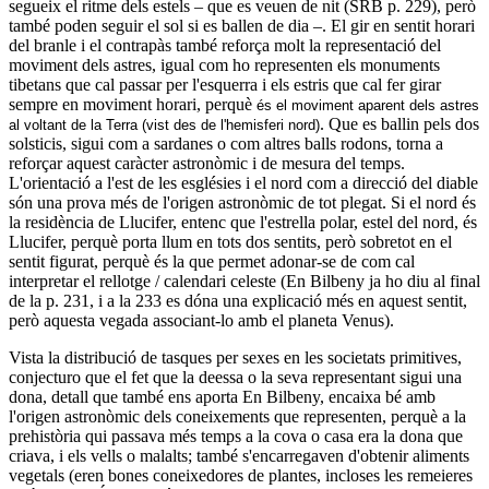
segueix el ritme dels estels – que es veuen de nit (SRB p. 229), però
també poden seguir el sol si es ballen de dia –. El gir en sentit horari
del branle i el contrapàs també reforça molt la representació del
moviment dels astres, igual com ho representen els monuments
tibetans que cal passar per l'esquerra i els estris que cal fer girar
sempre en moviment horari, perquè
és el moviment aparent dels astres
. Que es ballin pels dos
al voltant de la Terra (vist de
s de l'hemisferi nord)
solsticis, sigui com a sardanes o com altres balls rodons, torna a
reforçar aquest caràcter astronòmic i de mesura del temps.
L'orientació a l'est de les esglésies i el nord com a direcció del diable
són una prova més de l'origen astronòmic de tot plegat. Si el nord és
la residència de Llucifer, entenc que l'estrella polar, estel del nord, és
Llucifer, perquè porta llum en tots dos sentits, però sobretot en el
sentit figurat, perquè és la que permet adonar-se de com cal
interpretar el rellotge / calendari celeste (En Bilbeny ja ho diu al final
de la p. 231, i a la 233 es dóna una explicació més en aquest sentit,
però aquesta vegada associant-lo amb el planeta Venus).
Vista la distribució de tasques per sexes en les societats primitives,
conjecturo que el fet que la deessa o la seva representant sigui una
dona, detall que també ens aporta En Bilbeny, encaixa bé amb
l'origen astronòmic dels coneixements que representen, perquè a la
prehistòria qui passava més temps a la cova o casa era la dona que
criava, i els vells o malalts; també s'encarregaven d'obtenir aliments
vegetals (eren bones coneixedores de plantes, incloses les remeieres