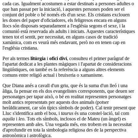
cada cas. Igualment acostumen a estar destinats a persones adultes o
que han passat per la iniciació, i aquestes persones poden ser el
conjunt del poble o bé només els d'un sexe. Els cristians exclouen
les dones del paper d'oficiadores, els feligresos encara en alguns
llocs són disposats separadament a l'església segons el sexe, i la
comunió està reservada als adults i iniciats. Aquestes característiques
tenen tot el sentit, per necessitat, en alguns casos de tradició
xamànica, com es veurà més endavant, però no en tenen cap en
l'església cristiana.
Per als termes
litúrgia
i
ofici diví
, consulteu el primer paràgraf de
l'apartat dedicat a les plantes màgiques i l'apartat de consideracions
lingüístiques, on també es fa referència a alguns altres elements
comuns entre religió actual i bruixeria o xamanisme.
Que Diana anés a cavall d'un griu, que és la suma d'un lleó i una
àliga, fa pensar en els dos evangelistes corresponents, que deuen ser
personatges per tapar això, o bé en realitat representen personatges
molt antics representats per aquests dos animals (potser
heràldicament, car són típics símbols de poder). Cal tenir present que
Lluc s'identifica amb el bou, i
taurus
és una constel·lació, tal com
aquila
i
leo
. Tots els símbols, inclosos el de Mateu (un àngel) es
representen amb ales. Una vegada més, ens trobem en la necessitat
d'aprofundir en tota la simbologia religiosa des de la perspectiva
astronòmica i astrològica.