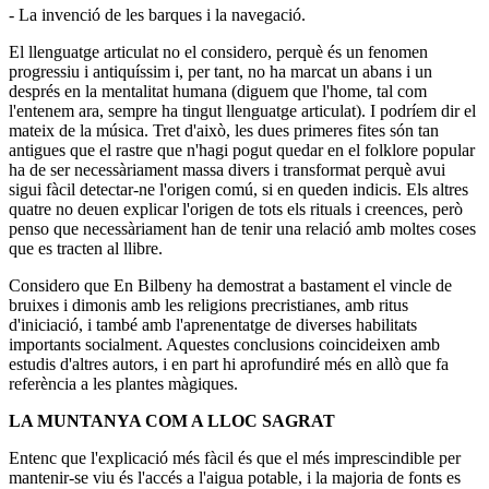
- La invenció de les barques i la navegació.
El llenguatge articulat no el considero, perquè és un fenomen
progressiu i antiquíssim i, per tant, no ha marcat un abans i un
després en la mentalitat humana (diguem que l'home, tal com
l'entenem ara, sempre ha tingut llenguatge articulat). I podríem dir el
mateix de la música. Tret d'això, les dues primeres fites són tan
antigues que el rastre que n'hagi pogut quedar en el folklore popular
ha de ser necessàriament massa divers i transformat perquè avui
sigui fàcil detectar-ne l'origen comú, si en queden indicis. Els altres
quatre no deuen explicar l'origen de tots els rituals i creences, però
penso que necessàriament han de tenir una relació amb moltes coses
que es tracten al llibre.
Considero que En Bilbeny ha demostrat a bastament el vincle de
bruixes i dimonis amb les religions precristianes, amb ritus
d'iniciació, i també amb l'aprenentatge de diverses habilitats
importants socialment. Aquestes conclusions coincideixen amb
estudis d'altres autors, i en part hi aprofundiré més en allò que fa
referència a les plantes màgiques.
LA MUNTANYA COM A LLOC SAGRAT
Entenc que l'explicació més fàcil és que el més imprescindible per
mantenir-se viu és l'accés a l'aigua potable, i la majoria de fonts es