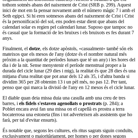
tothom sotmès abans del naixement de Crist (SRB p. 299). Aquest
inici de mot em fa pensar novament amb el número màgic 7 i amb el
Seth egipci. Si hi eren sotmesos abans del naixement de Crist i Crist
és la personificació del sol, ens poden estar dient que abans del
calendari solar es regien pel calendari lunar. Suposo que tampoc no
és casual que la formació de les bruixes i els bruixots es fes durant 7
anys.
Finalment, el
dotze
, els dotze apòstols, «casualment» també són els
mateixos que els mesos de l'any (dotze és el nombre natural més
pròxim a la quantitat de períodes lunars que té un any) i les hores del
dia i de la nit. Sense menystenir el període menstrual proper a la
durada del cicle lunar (29 dies i mig), la realitat és que 28 dies és una
mitjana d'una realitat que pot anar dels 12 als 35, i d'altra banda si
dividim 365 per 28 obtenim 13 i un pèl més, no pas 12. Per tant,
penso que qui marca la divisió de l'any en 12 mesos és el cicle lunar.
El diable quan deia missa duia una casulla amb una creu de tres
barres, i
els fidels s'estaven agenollats o prostrats
(p. 284); a
Poblet encara avui fan una missa on el capellà es prostra a terra
bocaterrosa una estoneta (fins i tot adverteixen als assistents que ho
farà, per tal d'evitar ensurts).
És notable que, segons les cultures, els ritus sagrats siguin conduïts,
exclusivament o majoritàriament, per homes o per dones segons