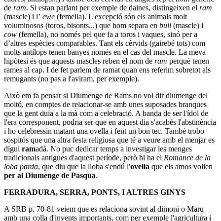
de
ram
. Si estan parlant per exemple de daines, distingeixen el
ram
(mascle) i l’
ewe
(femella). L'excepció són els animals molt
voluminosos (toros, bisonts...) que hom separa en
bull
(mascle) i
cow
(femella), no només pel que fa a toros i vaques, sinó per a
d’altres espècies comparables. Tant els cèrvids (gairebé tots) com
molts antílops tenen banyes només en el cas del mascle. La meva
hipòtesi és que aquests mascles reben el nom de
ram
perquè tenen
rames al cap. I de fet parlem de ramat quan ens referim sobretot als
remugants (no pas a l'aviram, per exemple).
Això em fa pensar si Diumenge de Rams no vol dir diumenge del
moltó, en comptes de relacionar-se amb unes suposades branques
que la gent duia a la mà com a celebració. A banda de ser l'ídol de
l'era corresponent, podria ser que en aquest dia s'acabés l'abstinència
i ho celebressin matant una ovella i fent un bon tec. També trobo
sospitós que una altra festa religiosa que té a veure amb el menjar es
digui
ram
adà. No puc dedicar temps a investigar les menges
tradicionals antigues d'aquest període, però hi ha el
Romance de la
loba parda
, que diu que la lloba s'endú l'
ovella
que els amos volien
per al Diumenge de Pasqua
.
FERRADURA, SERRA, PONTS, I ALTRES GINYS
A SRB p. 70-81 veiem que es relaciona sovint al dimoni o Maru
amb una colla d'invents importants, com per exemple l'agricultura i