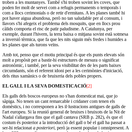
troben a les muntanyes. També s'hi troben sovint les coves, que
poden fer molt de servei com a refugis permanents o temporals i
com a llocs cerimonials o de retir d'ermitans. A les planes també hi
pot haver aigua abundosa, però no tan saludable per al consum, i
llavors s'hi afegeix el problema dels mosquits, que en llocs prou
càlids comporta el risc de patir paludisme. A Catalunya, per
exemple, durant l'hivern, la terra baixa o mitjana sovint està sotmesa
a inversió tèrmica, que fa que les nits siguin més fredes i humides a
les planes que als turons veïns.
Amb tot, penso que el motiu principal és que els punts elevats són
molt a propòsit per a bastir-hi estructures de mesura o significat
astronòmic, i també, per la seva visibilitat des de les parts baixes
circumdants, són el referent idoni per a les cerimònies d'iniciació,
dels ritus xamànics o de bruixeria dels pobles propers.
EL GALL I LA SEVA DOMESTICACIÓ
[2]
Els galls dels boscos europeus no s'han domesticat mai, que jo
sàpiga. No tenen un cant remarcable i cridaner com tenen els
domèstics, i no corresponen a les il·lustracions antigues de galls de
l'art europeu. Si la reunió general de bruixes i bruixots de la Nit de
Nadal s'allargava fins que el gall cantava (SRB p. 282), és que el
costum és posterior a la introducció del gall o bé el gall ha passat a
ser-hi relacionat
a posteriori
, però ja essent popular i omnipresent. A