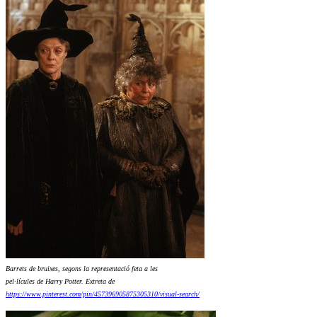
Barrets de bruixes, segons la representació feta a les
pel·lícules de Harry Potter. Extreta de
https://www.pinterest.com/pin/457396905875305310/visual-search/