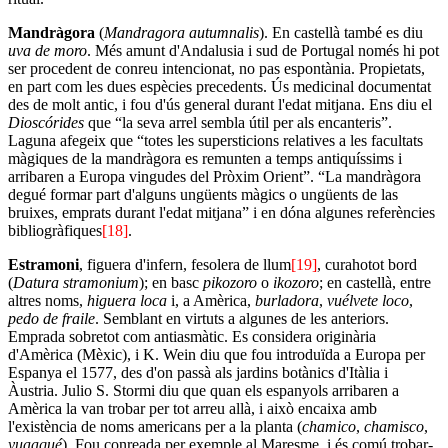
Mandràgora
(
Mandragora autumnalis
). En castellà també es diu
uva de moro
. Més amunt d'Andalusia i sud de Portugal només hi pot
ser procedent de conreu intencionat, no pas espontània. Propietats,
en part com les dues espècies precedents. Ús medicinal documentat
des de molt antic, i fou d'ús general durant l'edat mitjana. Ens diu el
Dioscórides
que “la seva arrel sembla útil per als encanteris”.
Laguna afegeix que “totes les supersticions relatives a les facultats
màgiques de la mandràgora es remunten a temps antiquíssims i
arribaren a Europa vingudes del Pròxim Orient”. “La mandràgora
degué formar part d'alguns ungüents màgics o ungüents de las
bruixes, emprats durant l'edat mitjana” i en dóna algunes referències
bibliogràfiques
[18]
.
Estramoni
, figuera d'infern, fesolera de llum
[19]
, curahotot bord
(
Datura stramonium
); en basc
pikozoro
o
ikozoro
; en castellà, entre
altres noms,
higuera loca
i, a Amèrica,
burladora
,
vuélvete loco
,
pedo de fraile
. Semblant en virtuts a algunes de les anteriors.
Emprada sobretot com antiasmàtic. Es considera originària
d'Amèrica (Mèxic), i K. Wein diu que fou introduïda a Europa per
Espanya el 1577, des d'on passà als jardins botànics d'Itàlia i
Àustria. Julio S. Stormi diu que quan els espanyols arribaren a
Amèrica la van trobar per tot arreu allà, i això encaixa amb
l'existència de noms americans per a la planta (
chamico
,
chamisco
,
yuaaqué
). Fou conreada per exemple al Maresme, i és comú trobar-