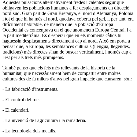
Aquestes pulsacions alternativament fredes i calentes segur que
obligaven les poblacions humanes a fer desplaçaments en direcció
nord-sud. Gran part de Gran Bretanya, el nord d'Alemanya, Polònia
i tot el que hi ha més al nord, quedava coberta pel gel, i, per tant, era
difícilment habitable, de manera que la població d'Europa
Occidental es concentrava en el que anomenem Europa Central, i a
la part mediterrània. És d'esperar que en els moments càlids hi
haguessin desplaçaments directament cap al nord. Això em porta a
pensar que, a Europa, les semblances culturals (llengua, llegendes,
tradicions) més directes s'han de buscar verticalment, i només cap a
l'est per als trets més primigenis.
També penso que els fets més rellevants de la història de la
humanitat, que necessàriament hem de compartir entre moltes
cultures des de fa milers d'anys pel gran impacte que causaren, són:
- La fabricació d'instruments.
- El control del foc.
- El calendari.
- La invenció de l'agricultura i la ramaderia.
- La tecnologia dels metalls.