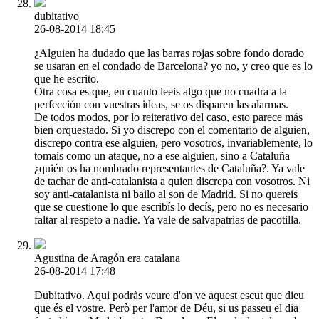
dubitativo
26-08-2014 18:45
¿Alguien ha dudado que las barras rojas sobre fondo dorado
se usaran en el condado de Barcelona? yo no, y creo que es lo
que he escrito.
Otra cosa es que, en cuanto leeis algo que no cuadra a la
perfección con vuestras ideas, se os disparen las alarmas.
De todos modos, por lo reiterativo del caso, esto parece más
bien orquestado. Si yo discrepo con el comentario de alguien,
discrepo contra ese alguien, pero vosotros, invariablemente, lo
tomais como un ataque, no a ese alguien, sino a Cataluña
¿quién os ha nombrado representantes de Cataluña?. Ya vale
de tachar de anti-catalanista a quien discrepa con vosotros. Ni
soy anti-catalanista ni bailo al son de Madrid. Si no quereis
que se cuestione lo que escribís lo decís, pero no es necesario
faltar al respeto a nadie. Ya vale de salvapatrias de pacotilla.
Agustina de Aragón era catalana
26-08-2014 17:48
Dubitativo. Aqui podràs veure d'on ve aquest escut que dieu
que és el vostre. Però per l'amor de Déu, si us passeu el dia