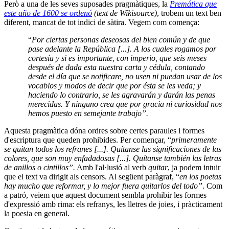
Però a una de les seves suposades pragmàtiques, la
Premática que
este año de 160
0 se ordenó
(text de Wikisource)
, trobem un text ben
diferent, mancat de tot indici de sàtira. Vegem com comença:
“
Por ciertas personas deseosas del bien común y de que
pase adelante la República [...]. A los cuales rogamos por
cortesía y si es importante, con imperio, que seis meses
después de dada esta nuestra carta y cédula, contando
desde el día que se notificare, no usen ni puedan usar de los
vocablos y modos de decir que por ésta se les veda; y
haciendo lo contrario, se les agravarán y darán las penas
merecidas. Y ninguno crea que por gracia ni curiosidad nos
hemos puesto en semejante trabajo”.
Aquesta pragmàtica dóna ordres sobre certes paraules i formes
d'escriptura que queden prohibides. Per començar, “
primeramente
se quitan todos los refranes [...]. Quítanse las significaciones de las
colores, que son muy enfadadosas [...]. Quítanse también las letras
de anillos o cintillos”.
Amb l'al·lusió al verb
quitar
, ja podem intuir
que el text va dirigit als censors. Al següent paràgraf, “
en los poetas
hay mucho que reformar, y lo mejor fuera quitarlos del todo”
. Com
a patró, veiem que aquest document sembla prohibir les formes
d'expressió amb rima: els refranys, les lletres de joies, i pràcticament
la poesia en general.