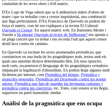
catalanitat de les seves obres i d'ell mateix.
D'En Lope de Vega sabem que se li atribueixen milers d'obres de
teatre i que va treballar com a censor inquisitorial, una combinació
que lliga perfectament. D'En Francisco de Quevedo en podem dir
força el mateix, com bé ens expliquen a la revista El Cultural:
Quevedo el Censor
. En aquest mateix web, En Bartomeu Mestre i
Sureda a
Va plagiar Quevedo al rector de Vallfogona?
ens apunta a
un plagi concret que va trobar i ens recorda l'odi que aquest censor
destil·lava contra els catalans.
En Quevedo va escriure les seves anomenades
premáticas
, que
consisteixen en una burla de les pragmàtiques reals, textos amb els
quals una autoritat dictava determinades lleis. Els seus opuscles,
molt curts, escarneixen el llenguatge de les pragmàtiques vertaderes
mitjançant la legalització d'absurditats. En podem llegir algunes molt
fàcilment per internet, com
Premática del tiempo
,
Premática y
aranceles generales
,
Premáticas del Desengaño contra los poetas
güeros
,
Premática que han de guardar las hermanas comunes y
premática contra las cotorreras
, etc. Totes, com veureu si les llegiu,
segueixen un patró humorístic similar.
Anàlisi de la pragmàtica que ens ocupa