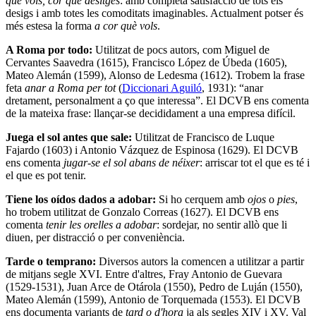
què vols, cor què desitges
: amb completa satisfacció de tots els
desigs i amb totes les comoditats imaginables. Actualment potser és
més estesa la forma
a cor què vols
.
A Roma por todo:
Utilitzat de pocs autors, com Miguel de
Cervantes Saavedra (1615), Francisco López de Úbeda (1605),
Mateo Alemán (1599), Alonso de Ledesma (1612). Trobem la frase
feta
anar a
Roma per tot
(
Diccionari A
guiló
, 1931): “anar
dretament, personalment a ço que interessa”. El DCVB ens comenta
de la mateixa frase: llançar-se decididament a una empresa difícil.
Juega el sol antes que sal
e:
Utilitzat de Francisco de Luque
Fajardo (1603) i Antonio Vázquez de Espinosa (1629). El DCVB
ens comenta
ju
gar-se el sol abans de néixer
: arriscar tot el que es té i
el que es pot tenir.
Tiene los oídos dados a adobar:
Si ho cerquem amb
ojos
o
pies
,
ho trobem utilitzat de Gonzalo Correas (1627). El DCVB ens
comenta
tenir les orelles a adobar
: sordejar, no sentir allò que li
diuen, per distracció o per conveniència.
Tarde o temprano:
Diversos autors la comencen a utilitzar a partir
de mitjans segle XVI. Entre d'altres, Fray Antonio de Guevara
(1529-1531), Juan Arce de Otárola (1550), Pedro de Luján (1550),
Mateo Alemán (1599), Antonio de Torquemada (1553). El DCVB
ens documenta variants de
tard o d'hora
ja als segles XIV i XV. Val