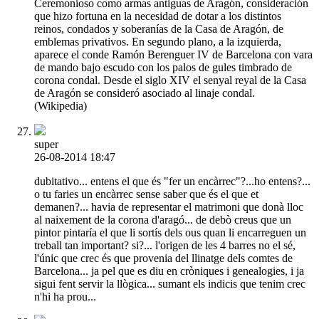
Ceremonioso como armas antiguas de Aragón, consideración
que hizo fortuna en la necesidad de dotar a los distintos
reinos, condados y soberanías de la Casa de Aragón, de
emblemas privativos. En segundo plano, a la izquierda,
aparece el conde Ramón Berenguer IV de Barcelona con vara
de mando bajo escudo con los palos de gules timbrado de
corona condal. Desde el siglo XIV el senyal reyal de la Casa
de Aragón se consideró asociado al linaje condal.
(Wikipedia)
super
26-08-2014 18:47
dubitativo... entens el que és "fer un encàrrec"?...ho entens?...
o tu faries un encàrrec sense saber que és el que et
demanen?... havia de representar el matrimoni que donà lloc
al naixement de la corona d'aragó... de debò creus que un
pintor pintaría el que li sortís dels ous quan li encarreguen un
treball tan important? si?... l'origen de les 4 barres no el sé,
l'únic que crec és que provenia del llinatge dels comtes de
Barcelona... ja pel que es diu en cròniques i genealogies, i ja
sigui fent servir la llògica... sumant els indicis que tenim crec
n'hi ha prou...