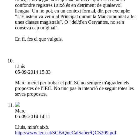
confondre registres i això és en detriment de qualsevol
llengua. Un no pot, en un context formal, dir, per exemple:
"L'Einstein va venir al Principat durant la Mancomunitat a fer
unes classes magistrals". O "del/d'en Cervantes, no se'n
conseva cap original".
En fi, fes el que vulguis.
Lluís
05-09-2014 15:33
Marc: merci per trobar el pdf. Sí, no sempre m'agraden els
propostes de l'IEC. No tinc pas la intenció de seguir totes les
seves propostes.
Marc
05-09-2014 14:11
Lluís, mira't això.
http://www.iec.cat/SCB/QueCalSaber/QCS209.pdf