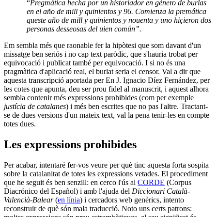
“
Pregmática hecha por un historiador en género de burlas
en el año de mill y quinientos y 96. Comienza la premática
queste año de mill y quinientos y nouenta y uno hiçieron dos
personas desseosas del uien común”.
Em sembla més que raonable fer la hipòtesi que som davant d'un
missatge ben seriós i no cap text paròdic, que s'hauria trobat per
equivocació i publicat també per equivocació. I si no és una
pragmàtica d'aplicació real, el burlat seria el censor. Val a dir que
aquesta transcripció aportada per En J. Ignacio Díez Fernández, per
les cotes que apunta, deu ser prou fidel al manuscrit, i aquest alhora
sembla contenir més expressions prohibides (com per exemple
justícia de catalanes
) i més ben escrites que no pas l'altre. Tractant-
se de dues versions d'un mateix text, val la pena tenir-les en compte
totes dues.
Les expressions prohibides
Per acabar, intentaré fer-vos veure per què tinc aquesta forta sospita
sobre la catalanitat de totes les expressions vetades. El procediment
que he seguit és ben senzill: en cerco l'ús al
CORDE
(Corpus
Diacrónico del Español) i amb l'ajuda del
D
iccionari Català-
Valencià-Balear
(
en línia
) i cercadors web genèrics, intento
reconstruir de què són mala traducció. Noto uns certs patrons: