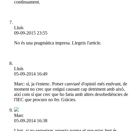
contínuament.
Lluís
09-09-2015 23:55
No és una pragmàtica impresa. Llegeix l'article.
Lluís
05-09-2014 16:49
Marc: sí, ja t'entenc. Potser canviaré d'opinió més endvant, de
moment no crec que estigui causant cap detriment amb això,
així com sí que crec que ho faria amb altres desobediències de
l'IEC que procuro no fer. Gràcies.
Marc
05-09-2014 16:38
Lluis, si no segueixes aquesta norma el que estas fent és