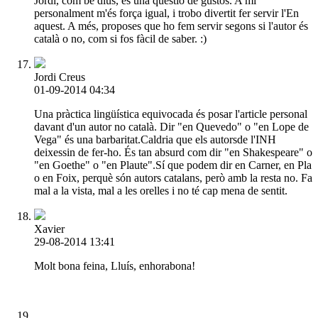
Jordi, com bé dius, és una qüestió de gustos. A mi
personalment m'és força igual, i trobo divertit fer servir l'En
aquest. A més, proposes que ho fem servir segons si l'autor és
català o no, com si fos fàcil de saber. :)
Jordi Creus
01-09-2014 04:34
Una pràctica lingüística equivocada és posar l'article personal
davant d'un autor no català. Dir "en Quevedo" o "en Lope de
Vega" és una barbaritat.Caldria que els autorsde l'INH
deixessin de fer-ho. És tan absurd com dir "en Shakespeare" o
"en Goethe" o "en Plaute".Sí que podem dir en Carner, en Pla
o en Foix, perquè són autors catalans, però amb la resta no. Fa
mal a la vista, mal a les orelles i no té cap mena de sentit.
Xavier
29-08-2014 13:41
Molt bona feina, Lluís, enhorabona!