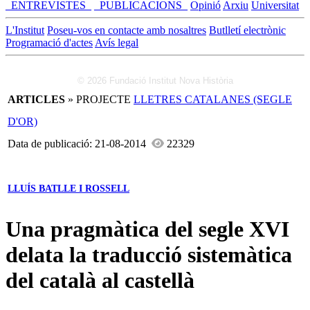
_ENTREVISTES_
_PUBLICACIONS_
Opinió
Arxiu
Universitat
L'Institut
Poseu-vos en contacte amb nosaltres
Butlletí electrònic
Programació d'actes
Avís legal
© 2026 Fundació Institut Nova Història
ARTICLES
» PROJECTE
LLETRES CATALANES (SEGLE
D'OR)
Data de publicació: 21-08-2014
22329
LLUÍS BATLLE I ROSSELL
Una pragmàtica del segle XVI
delata la traducció sistemàtica
del català al castellà