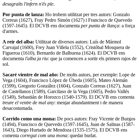
desagraïts
l'infern n'és ple
.
Por punta de lanza:
Ho trobem utilitzat per tres autors: Gonzalo
Correas (1627), Fray Pedro Simón (1627) i Francisco de Quevedo
(1597-1645). El DCVB ens documenta
per punta de llança
: a força
d'armes.
A reír del alba:
Utilitzat de diversos autors: Luís de Mármol
Carvajal (1600), Frey Juan Villela (1552), Cristóbal Mosquera de
Figueroa (1610), Bernardo de Balbuena (1624). El DCVB ens
documenta
l'alba ja riu
: que ja comencen a sortir els primers rajos de
sol.
Sacaré vientre de mal año:
De molts autors, per exemple: Lope de
Vega (1604), Francisco López de Úbeda (1605), Mateo Alemán
(1599), Gregorio González (1604), Gonzalo Correas (1627), Juan
de Castellanos (1589), Garcilaso de la Vega (1605), Pedro Vallés
(1549), Sebastián de Horozco (1540-1579). El DCVB ens comenta
treure el ventre de mal any
: menjar abundantment i de manera
desacostumada.
Corrido como una mona:
De pocs autors: Fray Vicente de Burgos
(1494), Francisco de Quevedo (1597-1645), Juan de Salinas (1587-
1643), Diego Hurtado de Mendoza (1535-1575). El DCVB ens
comenta
corregut com una mona
: quedar burlat.