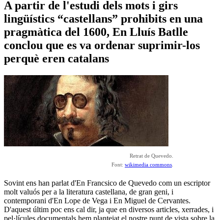
A partir de l'estudi dels mots i girs
lingüístics “castellans” prohibits en una
pragmàtica del 1600, En Lluís Batlle
conclou que es va ordenar suprimir-los
perquè eren catalans
Retrat de Quevedo.
Font:
wikimedia commons
.
Sovint ens han parlat d'En Francsico de Quevedo com un escriptor
molt valuós per a la literatura castellana, de gran geni, i
contemporani d'En Lope de Vega i En Miguel de Cervantes.
D'aquest últim poc ens cal dir, ja que en diversos articles, xerrades, i
pel·lícules documentals hem plantejat el nostre punt de vista sobre la