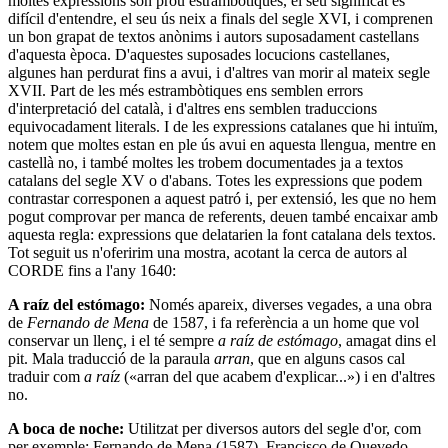
moltes expressions són prou estrambòtiques, el seu significat és
difícil d'entendre, el seu ús neix a finals del segle XVI, i comprenen
un bon grapat de textos anònims i autors suposadament castellans
d'aquesta època. D'aquestes suposades locucions castellanes,
algunes han perdurat fins a avui, i d'altres van morir al mateix segle
XVII. Part de les més estrambòtiques ens semblen errors
d'interpretació del català, i d'altres ens semblen traduccions
equivocadament literals. I de les expressions catalanes que hi intuïm,
notem que moltes estan en ple ús avui en aquesta llengua, mentre en
castellà no, i també moltes les trobem documentades ja a textos
catalans del segle XV o d'abans. Totes les expressions que podem
contrastar corresponen a aquest patró i, per extensió, les que no hem
pogut comprovar per manca de referents, deuen també encaixar amb
aquesta regla: expressions que delatarien la font catalana dels textos.
Tot seguit us n'oferirim una mostra, acotant la cerca de autors al
CORDE fins a l'any 1640:
A
r
aíz del
e
stómago:
Només apareix, diverses vegades, a una obra
de
Fernando de Mena
de 1587, i fa referència a un home que vol
conservar un llenç, i el té sempre
a raíz de estómago
, amagat dins el
pit. Mala traducció de la paraula
arran
, que en alguns casos cal
traduir com
a raíz
(«arran del que acabem d'explicar...») i en d'altres
no.
A boca de noche:
Utilitzat per diversos autors del segle d'or, com
per exemple: Fernando de Mena (1587), Francisco de Quevedo