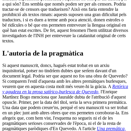
a qui són? Ens sembla que només poden ser per als censors. Podria
tractar-se de censors que tradueixen? Això ens faria entendre la
prohibició als textos rimats: aquests suposen una gran dificultat pels
traductors, i si es duen a terme amb poca atenció, donen estrofes o
bé ridícules o bé que ens permeten entreveure la llengua original en
què han estat escrites. De fet, aquest fenomen l'hem utilitzat diversos
investigadors de l'INH per entreveure la catalanitat original de certs
textos.
L'autoria de la pragmàtica
Si aquest manuscrit, doncs, hagués estat trobat en un arxiu
inquisitorial, potser no tindríem dubtes que seríem davant d'un
document legal. Podria ser que aquest no fos una obra de Quevedo?
Si comparem l'estil d'aquesta amb les altres premátiques burlesques,
veurem que en aquesta costa molt més veure-hi la gràcia. A
Retórica
y agudeza en la prosa satírico-burlesca de Quevedo,
l'Enrique
Martínez Bogo menciona que Jauralde dubta de l'atribució d'aquest
opuscle. Primer, per la data del títol, seria la seva primera premática.
Una data que podem creure'ns, perquè el seu manuscrit va ser trobat
en un plec junt amb altres obres que ens permeten corroborar-la. Ens
afegeix que, com hem vist, l'esquema no segueix ni el de les
pragmàtiques serioses conservades de l'època, ni el de la resta de
pragmàtiques paròdiques d'En Quevedo. A l'article
Una premática,