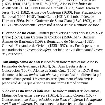
(1606, 1600, 1613), Juan Rufo (1596), Alonso Fernández de
Avellaneda (1614), Fray Luis de Granada (1583), Santa Teresa de
Jesús (1573-1582), Alonso de Contreras (1630), Fray Prudencio de
Sandoval (1604-1618), Tomé Cano (1631), Cristóbal Pérez de
Herrera (1598), Pedro Gutiérrez de Santa Clara (1549-1603), etc. El
DCVB ens documenta l'expressió
a boca de nit
: a entrada de fosc.
El estado de las cosas:
Utilitzat per diversos autors dels segles XVI:
Bravo (1578), Luís Cabrera de Córdoba (1599-1614), Baltasar
Álamos de Barrientos (1598), Bernardino de Mendoza (1595),
Gonzalo Fernández de Oviedo (1535-1557), etc. Ens fa pensar en
una traducció de
l'estat dels afers
, per bé que avui diem també
l'estat
de (les) coses
.
Tan amigo como de antes:
Només en trobem tres casos: Alonso
Fernández de Avellaneda (1614), San Juan Bautista de la
Concepción (1607) i Alonso de Santa Cruz (1550). El DCVB ens
documenta bé
tan amics com abans
: per manifestar indiferència pel
resultat d'una gestió. L'expressió seria igualment vàlida amb la
preposició
de
, ja que
d'abans
era una forma també comuna.
Y de ellos está lleno el infierno:
Ho trobem utilitzat de dos autors:
Miguel de Cervantes Saavedra (1615), Gonzalo Correas (1627).
Concretament,
de desagradecidos está lleno el infierno
i
de ingratos
está lleno el infierno
. És una coneguda frase feta catalana,
de