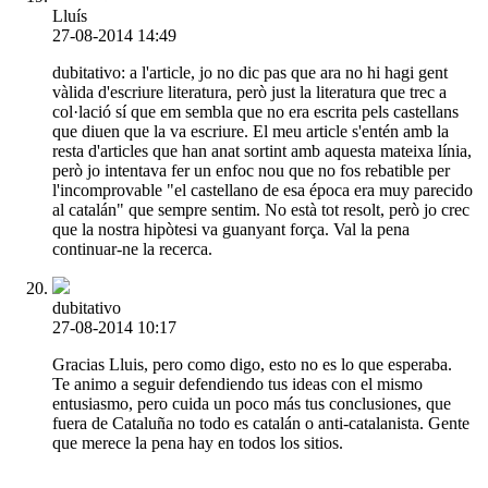
Lluís
27-08-2014 14:49
dubitativo: a l'article, jo no dic pas que ara no hi hagi gent
vàlida d'escriure literatura, però just la literatura que trec a
col·lació sí que em sembla que no era escrita pels castellans
que diuen que la va escriure. El meu article s'entén amb la
resta d'articles que han anat sortint amb aquesta mateixa línia,
però jo intentava fer un enfoc nou que no fos rebatible per
l'incomprovable "el castellano de esa época era muy parecido
al catalán" que sempre sentim. No està tot resolt, però jo crec
que la nostra hipòtesi va guanyant força. Val la pena
continuar-ne la recerca.
dubitativo
27-08-2014 10:17
Gracias Lluis, pero como digo, esto no es lo que esperaba.
Te animo a seguir defendiendo tus ideas con el mismo
entusiasmo, pero cuida un poco más tus conclusiones, que
fuera de Cataluña no todo es catalán o anti-catalanista. Gente
que merece la pena hay en todos los sitios.