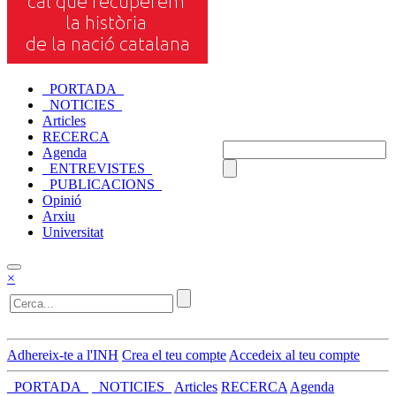
_PORTADA_
_NOTICIES_
Articles
RECERCA
Agenda
_ENTREVISTES_
_PUBLICACIONS_
Opinió
Arxiu
Universitat
×
Adhereix-te a l'INH
Crea el teu compte
Accedeix al teu compte
_PORTADA_
_NOTICIES_
Articles
RECERCA
Agenda