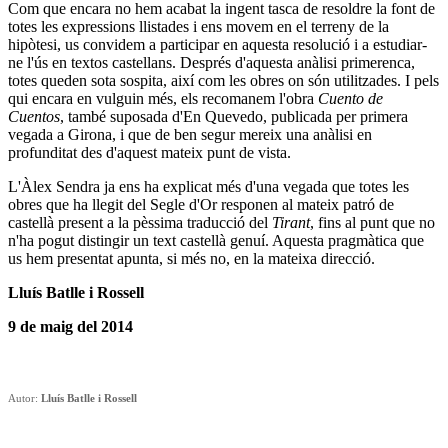
Com que encara no hem acabat la ingent tasca de resoldre la font de
totes les expressions llistades i ens movem en el terreny de la
hipòtesi, us convidem a participar en aquesta resolució i a estudiar-
ne l'ús en textos castellans. Després d'aquesta anàlisi primerenca,
totes queden sota sospita, així com les obres on són utilitzades. I pels
qui encara en vulguin més, els recomanem l'obra
Cuento de
Cuentos
, també suposada d'En Quevedo, publicada per primera
vegada a Girona, i que de ben segur mereix una anàlisi en
profunditat des d'aquest mateix punt de vista.
L'Àlex Sendra ja ens ha explicat més d'una vegada que totes les
obres que ha llegit del Segle d'Or responen al mateix patró de
castellà present a la pèssima traducció del
Tirant
, fins al punt que no
n'ha pogut distingir un text castellà genuí. Aquesta pragmàtica que
us hem presentat apunta, si més no, en la mateixa direcció.
Lluís Batlle i Rossell
9
de maig del 2014
Autor:
Lluís Batlle i Rossell