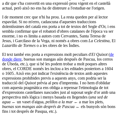
a dir que s'ha convertit en una expressió prou vigent en el castellà
actual, però això no ens ha de distreure a l'estudiar-ne l'origen.
I de moment crec que n'hi ha prou. La resta queden per al lector
espavilat. Si no m'erro, cadascuna d'aquestes traduccions
dolentíssimes del català ens porta a tot de textos del Segle d'Or, i ens
sembla confirmar que el robatori d'obres catalanes de l'època va ser
enorme, i no es limita a autors com Cervantes, Santa Teresa de
Jesus, i Garcilaso de la Vega, ni només a obres com
La Celestina
, El
Lazarillo de Tormes
o a les obres de les Índies.
El text també ens porta a expressions molt peculiars d'
El
Quixot
(
de
donde diere
, buenas son mangas aún después de Pascua, los cerros
de Úbeda, etc.), que si bé les podem trobar a molt poques altres
obres, el CORDE només les inclou a les editades posteriors a 1604
o 1605. Això ens pot indicar l'existència de textos amb aquestes
expressions prohibides previs a aquests anys, com podria ser la
traducció del
Quixot
prèvia al peu d'impremta. I no hem d'oblidar
com aquesta pragmàtica ens obliga a repensar l'etimologia de tot
d'expressions castellanes nascudes just al suposat segle d'or amb una
perspectiva més lògica i menys basada en llegendes (
una sed de
agua
← un vaset d'aigua,
pelillos a la mar
← a mar los plets,
buenas son mangas aún després de
P
ascua
← els bunyols són bons
fins i tot després de Pasqua, etc.).