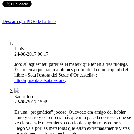
Descarregar PDF de l'article
Lluís
24-08-2017 00:17
Job: sí, aquest teu parer és el mateix que tenen altres filòlegs.
És un tema que tracto amb més profunditat en un capítol d'el
llibre «Sota l'estora del Segle d'Or castellà»:
http://quixot.cat/sotalestora
.
Santo Job
23-08-2017 15:49
Es una "pragmática" jocosa. Quevedo era amigo del hablar
llano y claro y esto no es más que una pasada de rosca, que se
ve clara desde el comienzo con lo de suprimir los colores,
luego va a por las metáforas que están extremadamente vistas,
los refranes, las frases hechas, etc.