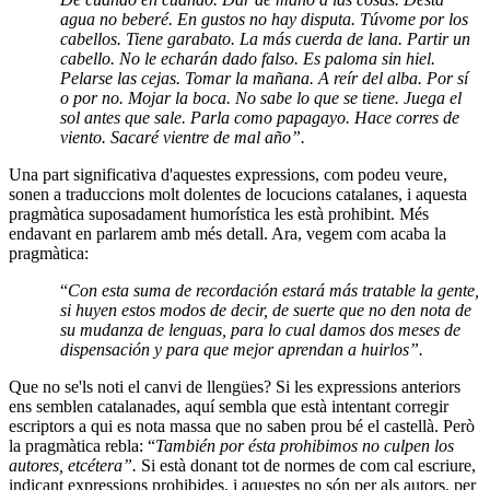
agua no beberé. En gustos no hay disputa. Túvome por los
cabellos. Tiene garabato. La más cuerda de lana. Partir un
cabello. No le echarán dado falso. Es paloma sin hiel.
Pelarse las cejas. Tomar la mañana. A reír del alba. Por sí
o por no. Mojar la boca. No sabe lo que se tiene. Juega el
sol antes que sale. Parla como papagayo. Hace corres de
viento. Sacaré vientre de mal año”.
Una part significativa d'aquestes expressions, com podeu veure,
sonen a traduccions molt dolentes de locucions catalanes, i aquesta
pragmàtica suposadament humorística les està prohibint. Més
endavant en parlarem amb més detall. Ara, vegem com acaba la
pragmàtica:
“
Con esta suma de recordación estará más tratable la gente,
si huyen estos modos de decir, de suerte que no den nota de
su mudanza de lenguas, para lo cual damos dos meses de
dispensación y para que mejor aprendan a huirlos”.
Que no se'ls noti el canvi de llengües? Si les expressions anteriors
ens semblen catalanades, aquí sembla que està intentant corregir
escriptors a qui es nota massa que no saben prou bé el castellà. Però
la pragmàtica rebla: “
También por ésta prohibimos no culpen los
autores, etcétera”.
Si està donant tot de normes de com cal escriure,
indicant expressions prohibides, i aquestes no són per als autors, per