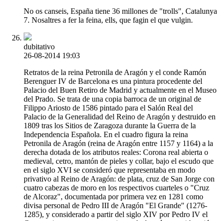
No os canseis, España tiene 36 millones de "trolls", Catalunya
7. Nosaltres a fer la feina, ells, que fagin el que vulgin.
dubitativo
26-08-2014 19:03
Retratos de la reina Petronila de Aragón y el conde Ramón
Berenguer IV de Barcelona es una pintura procedente del
Palacio del Buen Retiro de Madrid y actualmente en el Museo
del Prado. Se trata de una copia barroca de un original de
Filippo Ariosto de 1586 pintado para el Salón Real del
Palacio de la Generalidad del Reino de Aragón y destruido en
1809 tras los Sitios de Zaragoza durante la Guerra de la
Independencia Española. En el cuadro figura la reina
Petronila de Aragón (reina de Aragón entre 1157 y 1164) a la
derecha dotada de los atributos reales: Corona real abierta o
medieval, cetro, mantón de pieles y collar, bajo el escudo que
en el siglo XVI se consideró que representaba en modo
privativo al Reino de Aragón: de plata, cruz de San Jorge con
cuatro cabezas de moro en los respectivos cuarteles o "Cruz
de Alcoraz", documentada por primera vez en 1281 como
divisa personal de Pedro III de Aragón "El Grande" (1276-
1285), y considerado a partir del siglo XIV por Pedro IV el