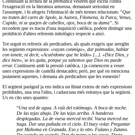
Continuant la lectura de la
premática
veurem que escriu contra
l'exageració en la literatura amorosa, demanant seriositat en
l'assumpte, i hi afegeix l'eliminació de més termes relacionats: “
Que
no traten del carro de Apolo, la Aurora, Filomena, la Parca, Venus,
Cupido, ni se quejen de cabellos, ojos, boca de su dama”
. Si
recordem que es tracta d'una inquisició catòlica, podem distingir una
prohibició d'altres referents mitològics respecte a això.
Tot seguit es refereix als predicadors, als quals exigeix que arreglin
les següents expressions:
«vayan conmigo», dar palmadas, hablar
con tonete, ni decir, «Acuérdome que he leído» [...]. «Dice Dios, y
dice bien», se les quita, porque ya sabemos que Dios no puede
errar.
Continuem amb la pressió catòlica, i ja comencem a veure
unes expressions de castellà destacades; però, per què en menciona
justament aquestes, i demana als predicadors que les esmenin?
El següent paràgraf ja ens indica un llistat extens de més expressions
prohibides, una rera l'altra, i cadascuna més estranya que la següent.
Us en cito unes quantes:
“
Una sed de agua. A raíz del estómago. A boca de noche.
De las tejas abajo. De las tejas arriba. A banderas
desplegadas. La de vuesa merced recibí. Vuesa merced me
haga. Dar una puñada en el cielo. El buey volar. Preguntar
por Mahoma en Granada. Eso y lo otro. Fulano y Zutano.
De cuando en cuando. Dar de mano a las cosas. Desta