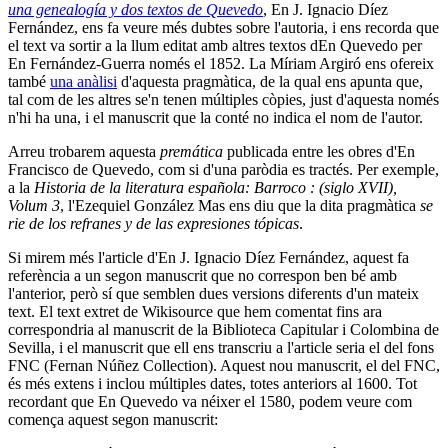
una genealogía y dos textos de Quevedo
, En J. Ignacio Díez
Fernández, ens fa veure més dubtes sobre l'autoria, i ens recorda que
el text va sortir a la llum editat amb altres textos dEn Quevedo per
En Fernández-Guerra només el 1852. La Míriam Argiró ens ofereix
també
un
a
anàlisi
d'aquesta pragmàtica, de la qual ens apunta que,
tal com de les altres se'n tenen múltiples còpies, just d'aquesta només
n'hi ha una, i el manuscrit que la conté no indica el nom de l'autor.
Arreu trobarem aquesta
premática
publicada entre les obres d'En
Francisco de Quevedo, com si d'una paròdia es tractés. Per exemple,
a la
Historia de la literatura española: Barroco : (siglo XVII),
Volum 3
, l'Ezequiel González Mas ens diu que la dita pragmàtica
se
rie de los refranes y de las expresiones tópicas
.
Si mirem més l'article d'En J. Ignacio Díez Fernández, aquest fa
referència a un segon manuscrit que no correspon ben bé amb
l'anterior, però sí que semblen dues versions diferents d'un mateix
text. El text extret de Wikisource que hem comentat fins ara
correspondria al manuscrit de la Biblioteca Capitular i Colombina de
Sevilla, i el manuscrit que ell ens transcriu a l'article seria el del fons
FNC (Fernan Núñez Collection). Aquest nou manuscrit, el del FNC,
és més extens i inclou múltiples dates, totes anteriors al 1600. Tot
recordant que En Quevedo va néixer el 1580, podem veure com
comença aquest segon manuscrit: