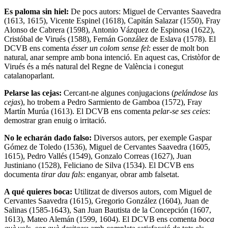
Es paloma sin hiel:
De pocs autors: Miguel de Cervantes Saavedra
(1613, 1615), Vicente Espinel (1618), Capitán Salazar (1550), Fray
Alonso de Cabrera (1598), Antonio Vázquez de Espinosa (1622),
Cristóbal de Virués (1588), Fernán González de Eslava (1578). El
DCVB ens comenta
ésser un colom sense fel
: esser de molt bon
natural, anar sempre amb bona intenció. En aquest cas, Cristòfor de
Virués és a més natural del Regne de València i conegut
catalanoparlant.
Pelarse las cejas:
Cercant-ne algunes conjugacions (
pelándose las
cejas
), ho trobem a Pedro Sarmiento de Gamboa (1572), Fray
Martín Murúa (1613). El DCVB ens comenta
pelar-se ses ceies
:
demostrar gran enuig o irritació.
No le echarán dado falso:
Diversos autors, per exemple Gaspar
Gómez de Toledo (1536), Miguel de Cervantes Saavedra (1605,
1615), Pedro Vallés (1549), Gonzalo Correas (1627), Juan
Justiniano (1528), Feliciano de Silva (1534). El DCVB ens
documenta
t
irar dau fals
: enganyar, obrar amb falsetat.
A qué quieres boca:
Utilitzat de diversos autors, com Miguel de
Cervantes Saavedra (1615), Gregorio González (1604), Juan de
Salinas (1585-1643), San Juan Bautista de la Concepción (1607,
1613), Mateo Alemán (1599, 1604). El DCVB ens comenta
b
oca