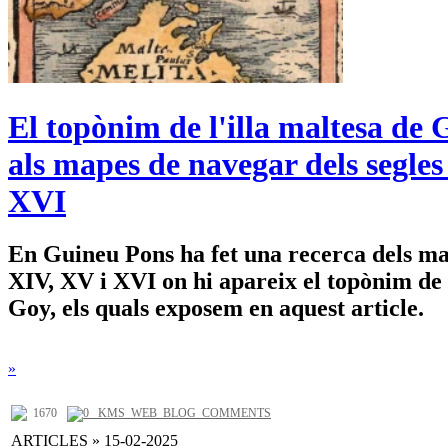
El topònim de l'illa maltesa de
als mapes de navegar dels segles
XVI
En Guineu Pons ha fet una recerca dels map
XIV, XV i XVI on hi apareix el topònim de l
Goy, els quals exposem en aquest article.
»
1670
0 _KMS_WEB_BLOG_COMMENTS
ARTICLES » 15-02-2025