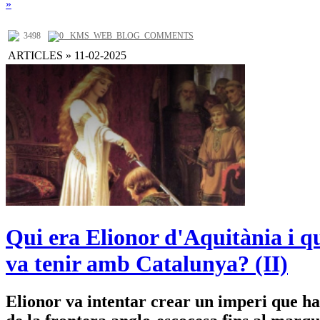
»
3498
0 _KMS_WEB_BLOG_COMMENTS
ARTICLES » 11-02-2025
Qui era Elionor d'Aquitània i qu
va tenir amb Catalunya? (II)
Elionor va intentar crear un imperi que ha