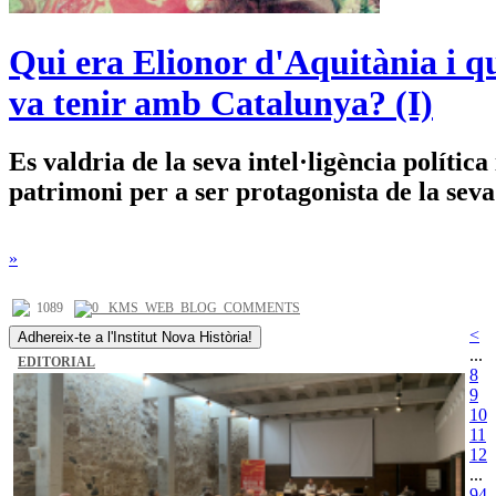
Qui era Elionor d'Aquitània i qu
va tenir amb Catalunya? (I)
Es valdria de la seva intel·ligència política 
patrimoni per a ser protagonista de la seva
»
1089
0 _KMS_WEB_BLOG_COMMENTS
<
Adhereix-te a l'Institut Nova Història!
...
EDITORIAL
8
9
10
11
12
...
94