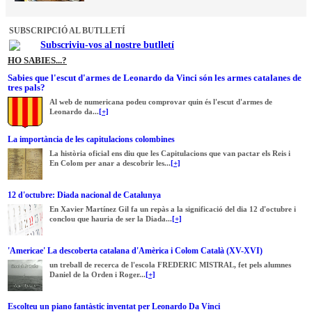
SUBSCRIPCIÓ AL BUTLLETÍ
Subscriviu-vos al nostre butlletí
HO SABIES...?
Sabies que l'escut d'armes de Leonardo da Vinci són les armes catalanes de
tres pals?
Al web de numericana podeu comprovar quin és l'escut d'armes de
Leonardo da...
[+]
La importància de les capitulacions colombines
La història oficial ens diu que les Capitulacions que van pactar els Reis i
En Colom per anar a descobrir les...
[+]
12 d'octubre: Diada nacional de Catalunya
En Xavier Martínez Gil fa un repàs a la significació del dia 12 d'octubre i
conclou que hauria de ser la Diada...
[+]
'Americae' La descoberta catalana d'Amèrica i Colom Català (XV-XVI)
un treball de recerca de l'escola FREDERIC MISTRAL, fet pels alumnes
Daniel de la Orden i Roger...
[+]
Escolteu un piano fantàstic inventat per Leonardo Da Vinci