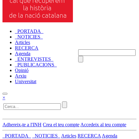
_PORTADA_
_NOTICIES_
Articles
RECERCA
Agenda
_ENTREVISTES_
_PUBLICACIONS_
Opinió
Arxiu
Universitat
×
Adhereix-te a l'INH
Crea el teu compte
Accedeix al teu compte
_PORTADA_
_NOTICIES_
Articles
RECERCA
Agenda