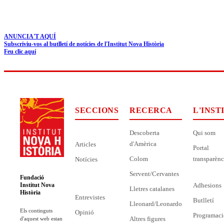
ANUNCIA'T AQUÍ
Subscriviu-vos al butlletí de notícies de l'Institut Nova Història
Feu clic aquí
SECCIONS
RECERCA
L'INST
Descoberta
Qui som
d'Amèrica
Articles
Portal
Colom
transparènc
Notícies
Servent/Cervantes
Fundació
Adhesions
Institut Nova
Lletres catalanes
Història
Entrevistes
Butlletí
Lleonard/Leonardo
Els continguts
Opinió
Programaci
Altres figures
d'aquest web estan