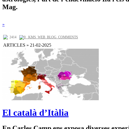
Mag.
»
2414
0 _KMS_WEB_BLOG_COMMENTS
ARTICLES » 21-02-2025
El català d’Itàlia
En Carles Camp ens exposa diverses experi