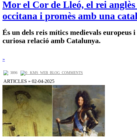
Mor el Cor de Lleó, el rei anglès
occitana i promès amb una cata
És un dels reis mítics medievals europeus i
curiosa relació amb Catalunya.
»
3896
0 _KMS_WEB_BLOG_COMMENTS
ARTICLES » 02-04-2025