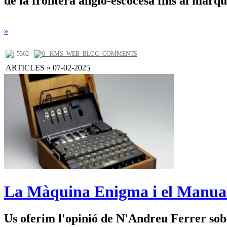
de la frontera anglo-escocesa fins al marqu
»
5362
0 _KMS_WEB_BLOG_COMMENTS
ARTICLES » 07-02-2025
La Màquina Enigma i el Manual
Us oferim l'opinió de N'Andreu Ferrer sob