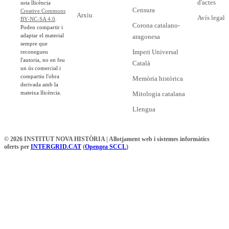
d'actes
sota llicència
Censura
Creative Commons
Arxiu
Avís legal
BY-NC-SA 4.0
.
Corona catalano-
Podeu compartir i
adaptar el material
aragonesa
sempre que
Imperi Universal
reconegueu
l'autoria, no en feu
Català
un ús comercial i
compartiu l'obra
Memòria històrica
derivada amb la
mateixa llicència.
Mitologia catalana
Llengua
© 2026 INSTITUT NOVA HISTÒRIA | Allotjament web i sistemes informàtics
oferts per
INTERGRID.CAT
(
Opengea SCCL
)