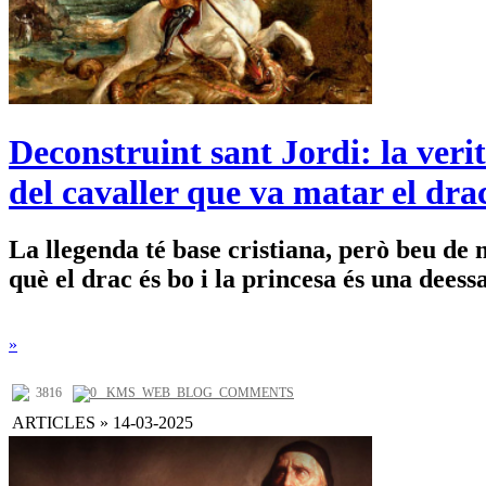
Deconstruint sant Jordi: la verit
del cavaller que va matar el dra
La llegenda té base cristiana, però beu de 
què el drac és bo i la princesa és una deess
»
3816
0 _KMS_WEB_BLOG_COMMENTS
ARTICLES » 14-03-2025