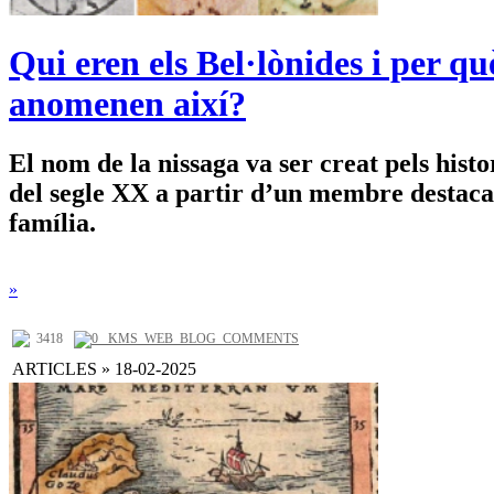
Qui eren els Bel·lònides i per qu
anomenen així?
El nom de la nissaga va ser creat pels hist
del segle XX a partir d’un membre destaca
família.
»
3418
0 _KMS_WEB_BLOG_COMMENTS
ARTICLES » 18-02-2025