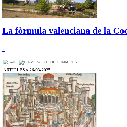
La fòrmula valenciana de la Co
»
5416
1 _KMS_WEB_BLOG_COMMENTS
ARTICLES » 26-03-2025