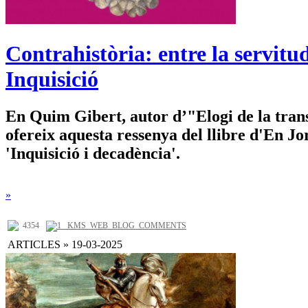
Contrahistòria: entre la servitud
Inquisició
En Quim Gibert, autor d’"Elogi de la trans
ofereix aquesta ressenya del llibre d'En Jo
'Inquisició i decadència'.
»
4354
1 _KMS_WEB_BLOG_COMMENTS
ARTICLES » 19-03-2025