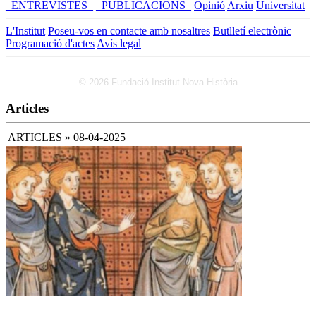
_ENTREVISTES_
_PUBLICACIONS_
Opinió
Arxiu
Universitat
L'Institut
Poseu-vos en contacte amb nosaltres
Butlletí electrònic
Programació d'actes
Avís legal
© 2026 Fundació Institut Nova Història
Articles
ARTICLES » 08-04-2025