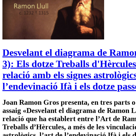
Desvelant el diagrama de Ramon
3): Els dotze Treballs d'Hèrcules 
relació amb els signes astrològics
l’endevinació Ifà i els dotze pas
Joan Ramon Gros presenta, en tres parts o a
assaig «Desvelant el diagrama de Ramon Ll
relació que ha establert entre l’Art de Ram
Treballs d’Hèrcules, a més de les vinculaci
astrològics, l’art de l’endevinació Ifà i els 